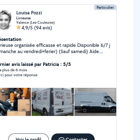
Particulier
Louisa Pozzi
Livreurse
Valence (Les-Couleures)
4,9/5
(94 avis)
ésentation
ieuse organisée efficasse et rapide Disponible 6/7 j
anche au vendredi+ferier) (Sauf samedi) Aide
nctuelle selon besoins. Intervention autour de
lence. Périmètre j'usqu a 30klm de valence. + d'infos
nier avis laissé par Patricia : 5/5
rais à convenir par téléphone Possible de venir a
y a plus de 6 mois
ci pour votre réponse
usieurs si besoins pour l aide au déménagement...
Voir le profil
Contacter