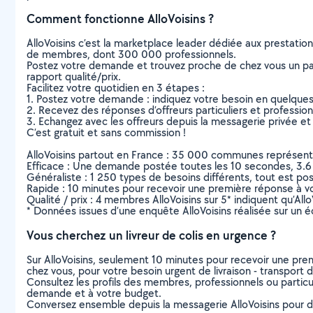
Comment fonctionne AlloVoisins ?
AlloVoisins c’est la marketplace leader dédiée aux prestatio
de membres, dont 300 000 professionnels.
Postez votre demande et trouvez proche de chez vous un parti
rapport qualité/prix.
Facilitez votre quotidien en 3 étapes :
1. Postez votre demande : indiquez votre besoin en quelque
2. Recevez des réponses d’offreurs particuliers et professio
3. Echangez avec les offreurs depuis la messagerie privée et 
C’est gratuit et sans commission !
AlloVoisins partout en France : 35 000 communes représentées 
Efficace : Une demande postée toutes les 10 secondes, 3.6
Généraliste : 1 250 types de besoins différents, tout est poss
Rapide : 10 minutes pour recevoir une première réponse à 
Qualité / prix : 4 membres AlloVoisins sur 5* indiquent qu’All
* Données issues d’une enquête AlloVoisins réalisée sur un é
Vous cherchez un livreur de colis en urgence ?
Sur AlloVoisins, seulement 10 minutes pour recevoir une p
chez vous, pour votre besoin urgent de livraison - transport d
Consultez les profils des membres, professionnels ou particuli
demande et à votre budget.
Conversez ensemble depuis la messagerie AlloVoisins pour de