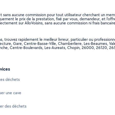
et sans aucune commission pour tout utilisateur cherchant un membre
uement le prix de la prestation, fixé par vous, demandeur, et l’offr
rectement sur AlloVoisins, sans aucune commission ni frais bancaire
, trouvez rapidement le meilleur livreur, particulier ou professionn
ecture, Gare, Centre-Basse-Ville, Chamberliere, Les-Beaumes, Valen
anche, Centre-Boulevards, Les-Aureats, Chopin, 26000, 26120, 26
vices
des déchets
ser une cave
ter des déchets