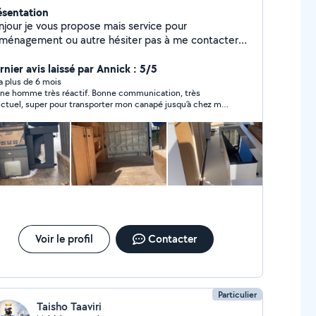
ésentation
njour je vous propose mais service pour
ménagement ou autre hésiter pas à me contacter
rci
rnier avis laissé par Annick : 5/5
y a plus de 6 mois
ne homme très réactif. Bonne communication, très
ctuel, super pour transporter mon canapé jusqu’à chez moi,
le recommande vivement merci Abdel-Hamid
Voir le profil
Contacter
Particulier
Taisho Taaviri