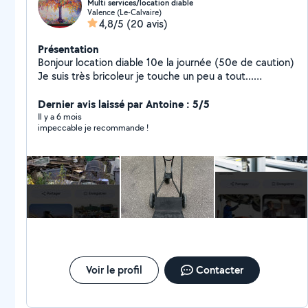
Multi services/location diable
Valence (Le-Calvaire)
4,8/5
(20 avis)
Présentation
Bonjour location diable 10e la journée (50e de caution)
Je suis très bricoleur je touche un peu a tout...
montage meubles en kit petite carosserie /mécanique
réparation et entretien auto plaquettes de freins
Dernier avis laissé par Antoine : 5/5
vidange pneus polissage phares ... vélos trottinette
Il y a 6 mois
impeccable je recommande !
réparation Petite couture à la machine Aide au
déménagement et manutention Étudie toutes
propositions Disponible rapidement même les week-
ends Valence et environs Petits prix
Voir le profil
Contacter