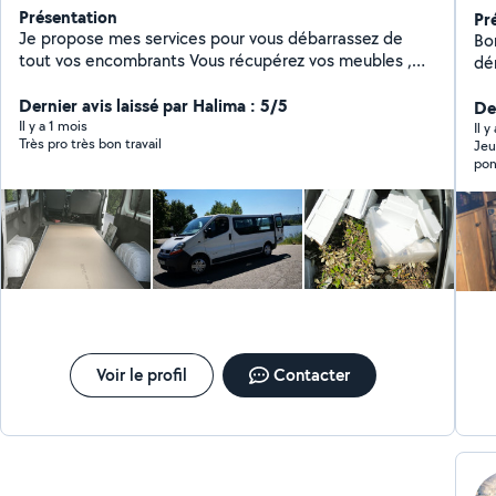
Présentation
Pr
Je propose mes services pour vous débarrassez de
Bo
tout vos encombrants Vous récupérez vos meubles ,
dé
électroménager en magasin Je peu vous aidez pour
me
tout type de manutention lors de vos déménagement
Dernier avis laissé par Halima : 5/5
De
Je loue une shampouineuse injecteur extracteur Je
Il y a 1 mois
Il 
Très pro très bon travail
Jeu
nettoie vos canapé,matelas,tapis
pon
je 
Voir le profil
Contacter