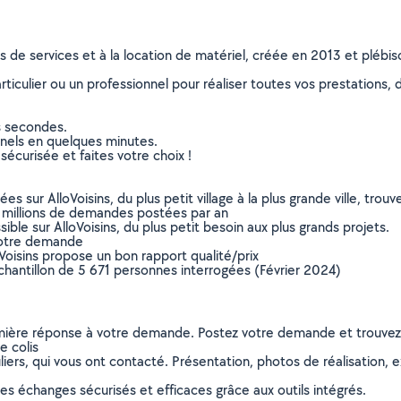
ns de services et à la location de matériel, créée en 2013 et plébi
culier ou un professionnel pour réaliser toutes vos prestations, d
s secondes.
nnels en quelques minutes.
sécurisée et faites votre choix !
sur AlloVoisins, du plus petit village à la plus grande ville, tro
 millions de demandes postées par an
ible sur AlloVoisins, du plus petit besoin aux plus grands projets.
votre demande
oVoisins propose un bon rapport qualité/prix
chantillon de 5 671 personnes interrogées (Février 2024)
remière réponse à votre demande. Postez votre demande et trouve
e colis
ers, qui vous ont contacté. Présentation, photos de réalisation, exp
s échanges sécurisés et efficaces grâce aux outils intégrés.