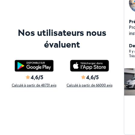
Pr
Pr
Nos utilisateurs nous
ins
co
évaluent
trajets ***********
De
mat
Il y
Trè
4,6/5
4,6/5
Calculé à partir de 48731 avis
Calculé à partir de 66000 avis