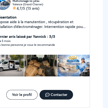
Multiclonage no jutsu
Valence (Grand-Charran)
4,7/5
(15 avis)
ésentation
opose aide à la manutention , récupération et
tallation d'électroménager. Intervention rapide pour
urses volumineuses, enlèvement encombrants et
***** Nettoyage de canapés,
rnier avis laissé par Yannick : 5/5
elas...
 a 5 mois
s bonne personne je vous le recommande
Voir le profil
Contacter