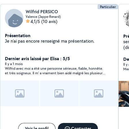
Particulier
Wilfrid PERSICO
Valence (Jappe-Renard)
4,1/5
(10 avis)
Présentation
Pr
Je n'ai pas encore renseigné ma présentation.
serr
(dim
po
Dernier avis laissé par Elisa : 5/5
Va
Der
Il y a 1 mois
et f
Il 
Wilfrid avec moi a été une personne sérieuse, fiable, honnête.
Mer
pl
et très soigneux. Il m' a vraiment bien aidé malgré les plusieurs
contraintes de la situation. J'ai pu lui faire, confiance. Encore
merci Wilfrid.
Voir le profil
Contacter