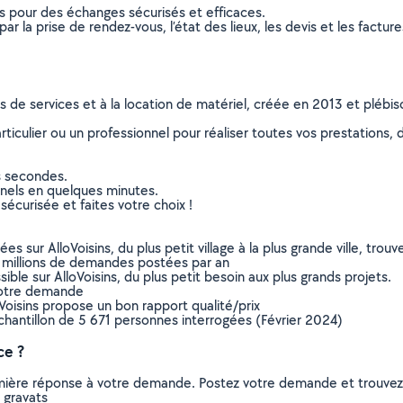
ns pour des échanges sécurisés et efficaces.
r la prise de rendez-vous, l’état des lieux, les devis et les facture
ns de services et à la location de matériel, créée en 2013 et plébi
culier ou un professionnel pour réaliser toutes vos prestations, d
s secondes.
nnels en quelques minutes.
sécurisée et faites votre choix !
sur AlloVoisins, du plus petit village à la plus grande ville, tro
 millions de demandes postées par an
ible sur AlloVoisins, du plus petit besoin aux plus grands projets.
votre demande
oVoisins propose un bon rapport qualité/prix
chantillon de 5 671 personnes interrogées (Février 2024)
ce ?
remière réponse à votre demande. Postez votre demande et trouve
 gravats