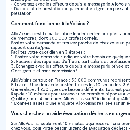
- Conversez avec les offreurs depuis la messagerie AlloVoisi
- Du contrat de prestation au paiement en ligne, en passant pa
prestation.
Comment fonctionne AlloVoisins ?
AlloVoisins c’est la marketplace leader dédiée aux prestatio
de membres, dont 300 000 professionnels.
Postez votre demande et trouvez proche de chez vous un parti
rapport qualité/prix.
Facilitez votre quotidien en 3 étapes :
1. Postez votre demande : indiquez votre besoin en quelque
2. Recevez des réponses d’offreurs particuliers et professio
3. Echangez avec les offreurs depuis la messagerie privée et 
C’est gratuit et sans commission !
AlloVoisins partout en France : 35 000 communes représentées 
Efficace : Une demande postée toutes les 10 secondes, 3.6
Généraliste : 1 250 types de besoins différents, tout est poss
Rapide : 10 minutes pour recevoir une première réponse à 
Qualité / prix : 4 membres AlloVoisins sur 5* indiquent qu’All
* Données issues d’une enquête AlloVoisins réalisée sur un é
Vous cherchez un aide évacuation déchets en urgen
Sur AlloVoisins, seulement 10 minutes pour recevoir une p
chez vous, pour votre besoin urgent de Évacuation déchets -