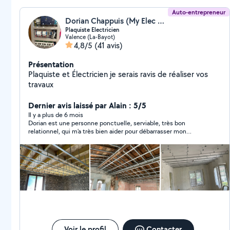
Auto-entrepreneur
Dorian Chappuis (My Elec Renov)
Plaquiste Electricien
Valence (La-Bayot)
4,8/5
(41 avis)
Présentation
Plaquiste et Électricien je serais ravis de réaliser vos
travaux
Dernier avis laissé par Alain : 5/5
Il y a plus de 6 mois
Dorian est une personne ponctuelle, serviable, très bon
relationnel, qui m'a très bien aider pour débarrasser mon
garage. Je ferai de nouveau appel à lui. N'hésitez pas à faire
appel à ses services.
Voir le profil
Contacter