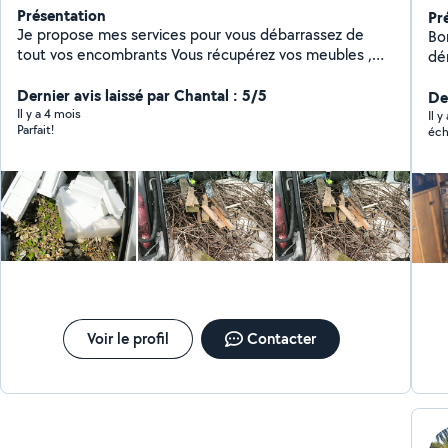
Présentation
Pr
Je propose mes services pour vous débarrassez de
Bo
tout vos encombrants Vous récupérez vos meubles ,
dé
électroménager en magasin Je peu vous aidez pour
me
tout type de manutention lors de vos déménagement
Dernier avis laissé par Chantal : 5/5
De
Je loue une shampouineuse injecteur extracteur Je
Il y a 4 mois
Il 
Parfait!
éch
nettoie vos canapé,matelas,tapis
Voir le profil
Contacter