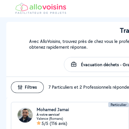
Tra
Avec AlloVoisins, trouvez près de chez vous le profe
obtenez rapidement réponse.
Filtres
7 Particuliers et 2 Professionnels répond
Particulier
Mohamed Jamai
À votre service!
Valence (Romans)
5/5
(116 avis)