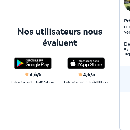
Pr
n'
Nos utilisateurs nous
ve
tou
évaluent
déplacemen
De
pet
Il y
Tro
l'
pr
cav
peu
4,6/5
4,6/5
dispo
Calculé à partir de 48731 avis
Calculé à partir de 66000 avis
règlem
et 
con
gr