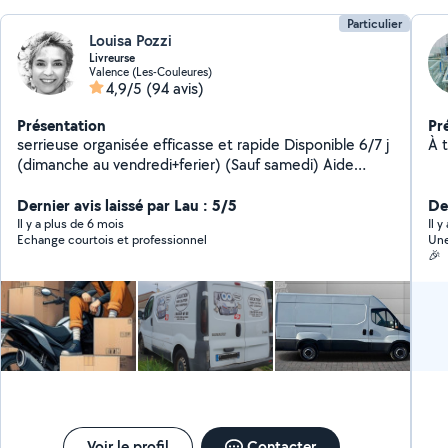
Particulier
Louisa Pozzi
Livreurse
Valence (Les-Couleures)
4,9/5
(94 avis)
Présentation
Pr
serrieuse organisée efficasse et rapide Disponible 6/7 j
(dimanche au vendredi+ferier) (Sauf samedi) Aide
ponctuelle selon besoins. Intervention autour de
Valence. Périmètre j'usqu a 30klm de valence. + d'infos
Dernier avis laissé par Lau : 5/5
De
et frais à convenir par téléphone Possible de venir a
Il y a plus de 6 mois
Il y
Echange courtois et professionnel
Une
plusieurs si besoins pour l aide au déménagement...
🎉
Voir le profil
Contacter