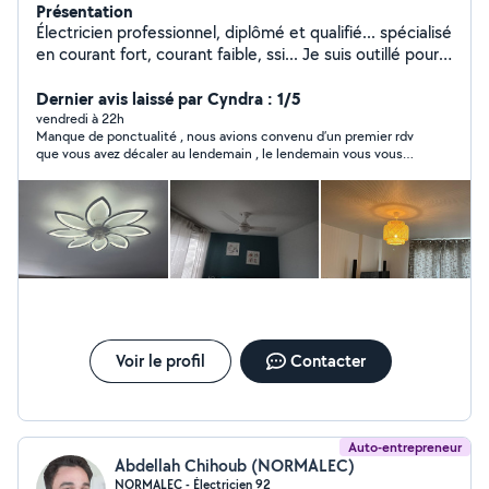
Présentation
Électricien professionnel, diplômé et qualifié... spécialisé
en courant fort, courant faible, ssi... Je suis outillé pour
intervenir selon vos besoins, j'apprécie que mon travail
soit exécuté selon les normes du métier, je suis sérieux
Dernier avis laissé par Cyndra : 1/5
,ponctuel et aime atteindre mon objectif... Outre le
vendredi à 22h
Manque de ponctualité , nous avions convenu d’un premier rdv
volet électricité je fais aussi dans la fixation des
que vous avez décaler au lendemain , le lendemain vous vous
tringles,des supports TV, des rails ainsi que tout type de
êtes pointée avec 50 min de retard sans prevenance.
fixation murale...
Cordialement
Voir le profil
Contacter
Auto-entrepreneur
Abdellah Chihoub (NORMALEC)
NORMALEC - Électricien 92