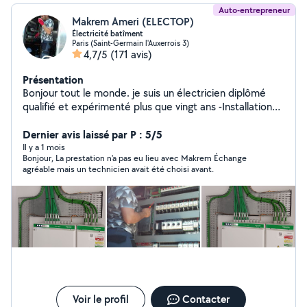
Auto-entrepreneur
Makrem Ameri (ELECTOP)
Électricité batîment
Paris (Saint-Germain l'Auxerrois 3)
4,7/5
(171 avis)
Présentation
Bonjour tout le monde. je suis un électricien diplômé
qualifié et expérimenté plus que vingt ans -Installations
électriques neufs et rénovations : tableaux, prises,
éclairages, VMC. -poser des thermostats connectés.. -
Dernier avis laissé par P : 5/5
Dépannage tous les pannes électriques -branchement
Il y a 1 mois
Bonjour, La prestation n'a pas eu lieu avec Makrem Échange
des luminaires, des plaques ,chouffeaux électriques.. -
agréable mais un technicien avait été choisi avant.
Bricolage Contactez moi:06-51-74-29-44
Voir le profil
Contacter