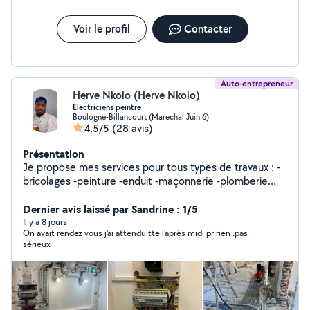
que dans la region parisienne 92 sud, Paris et les
environs.. Je travaille généralement seul mais si besoin
je peux avoir des amis qui m'aideront. Devis et étude de
Voir le profil
Contacter
vos travaux gratuits. À très bientôt. Contactez moi si
besoin PS Mon numero de portable est egalement
disponible sur mon profil. Cordialement.
Auto-entrepreneur
Herve Nkolo (Herve Nkolo)
Électriciens peintre
Boulogne-Billancourt (Marechal Juin 6)
4,5/5
(28 avis)
Présentation
Je propose mes services pour tous types de travaux : -
bricolages -peinture -enduit -maçonnerie -plomberie
légère -travaux électriques -rénovation -montage de
meubles -et petits dépannages. Sérieux, ponctuel et
Dernier avis laissé par Sandrine : 1/5
polyvalent, je m'adapte à vos besoins. Mes expériences
Il y a 8 jours
On avait rendez vous j'ai attendu tte l'après midi pr rien .pas
professionnelles m'ont apportés le goût du travail bien
sérieux
fait, la réactivité et la fiabilité. Hervé