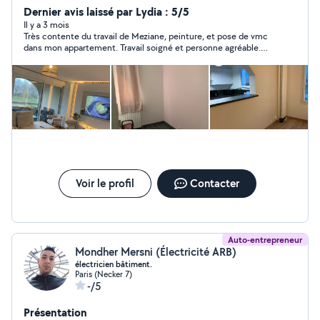
vous avez besoin de l'avis d'un professionnel) Tout mon
Dernier avis laissé par Lydia : 5/5
travail effectué est garanti avec facture Merci de
Il y a 3 mois
Très contente du travail de Meziane, peinture, et pose de vmc
l'attention que vous porterez à mon message j'espère
dans mon appartement. Travail soigné et personne agréable.
vous lire rapidement voilà électricité, peinture
Merci
placoplâtre faux, plafond, carrelage
Voir le profil
Contacter
Auto-entrepreneur
Mondher Mersni (Électricité ARB)
électricien bâtiment.
Paris (Necker 7)
-/5
Présentation