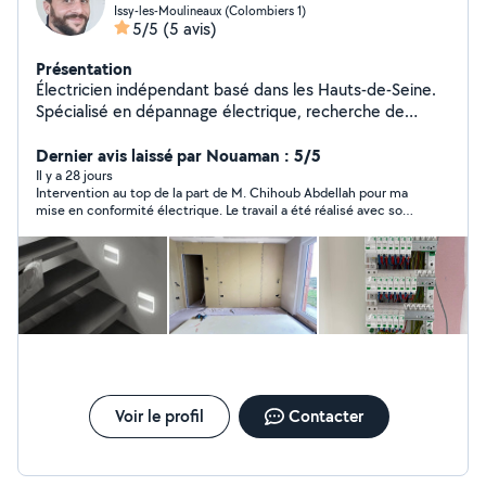
Issy-les-Moulineaux (Colombiers 1)
5/5
(5 avis)
Présentation
Électricien indépendant basé dans les Hauts-de-Seine.
Spécialisé en dépannage électrique, recherche de
panne, remplacement de tableaux électriques, mise en
sécurité et remise en conformité des installations.
Dernier avis laissé par Nouaman : 5/5
Intervention rapide à Issy-les-Moulineaux, Boulogne-
Il y a 28 jours
Intervention au top de la part de M. Chihoub Abdellah pour ma
Billancourt, Clamart, Vanves, Meudon, Montrouge et
mise en conformité électrique. Le travail a été réalisé avec soin
Paris. Devis gratuit. NORMALEC Conformité Réactivité
et l'artisan a scrupuleusement respecté son devis, en incluant
Sécurité.
même quelques tâches offertes. Je suis très satisfait du
résultat et j'ai beaucoup apprécié ses bons conseils.
Voir le profil
Contacter