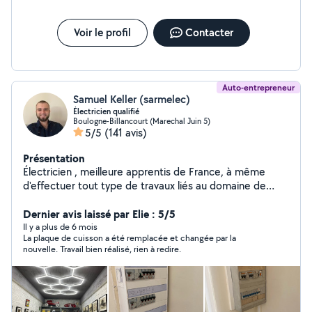
Urgence Dépannage 24/7 - Travaux suite visite de
sécurité périodique VERITAS / DEKRA pour
professionnel ( restaurants, commerces.. ) Contact de
Voir le profil
Contacter
préférence par téléphone. Adrien
Auto-entrepreneur
Samuel Keller (sarmelec)
Électricien qualifié
Boulogne-Billancourt (Marechal Juin 5)
5/5
(141 avis)
Présentation
Électricien , meilleure apprentis de France, à même
d'effectuer tout type de travaux liés au domaine de
l'élec. Multitâche car étant bricoleur et du métier je suis
amené à faire différent type de travaux.Diplômes : Bac
Dernier avis laissé par Elie : 5/5
pro ELEEC , Qualification: b2v, BR, HTA. BIEN FAIRE VOS
Il y a plus de 6 mois
La plaque de cuisson a été remplacée et changée par la
DEMANDES DANS LA CATÉGORIE « INSTALLATION
nouvelle. Travail bien réalisé, rien à redire.
ÉLECTRIQUE » MERCI D'AVANCE PAS DE DÉPANNAGE
ÉLECTROMÉNAGER O626223753