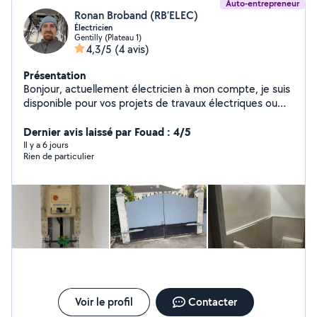
Auto-entrepreneur
Ronan Broband (RB’ELEC)
Électricien
Gentilly (Plateau 1)
4,3/5
(4 avis)
Présentation
Bonjour, actuellement électricien à mon compte, je suis
disponible pour vos projets de travaux électriques ou
pour d'éventuels dépannages sur vos installations.
Professionnalisme et rigueur sont au cœur de mon
Dernier avis laissé par Fouad : 4/5
activité, alors n'hésitez pas ce serait un plaisir de pouvoir
Il y a 6 jours
Rien de particulier
vous accompagner dans vos projets respectifs. À
bientôt, Ronan, RB'ELEC
Voir le profil
Contacter