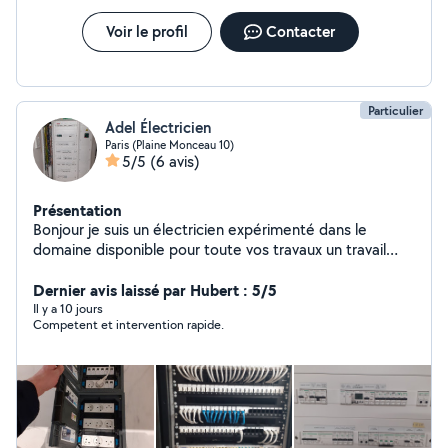
aménagement PMR. Conseil : Accompagnement dans
vos projets de rénovation. ️ Assurances biennale et
Voir le profil
Contacter
Décennale (Garantie 10ans) à jour (attestations sur
demande). Travail soigné, aux normes, axé sur l'humain
et le souci du détail. Devis rapide gratuit !
Particulier
Adel Électricien
Paris (Plaine Monceau 10)
5/5
(6 avis)
Présentation
Bonjour je suis un électricien expérimenté dans le
domaine disponible pour toute vos travaux un travail
professionnel et propre
Dernier avis laissé par Hubert : 5/5
Il y a 10 jours
Competent et intervention rapide.