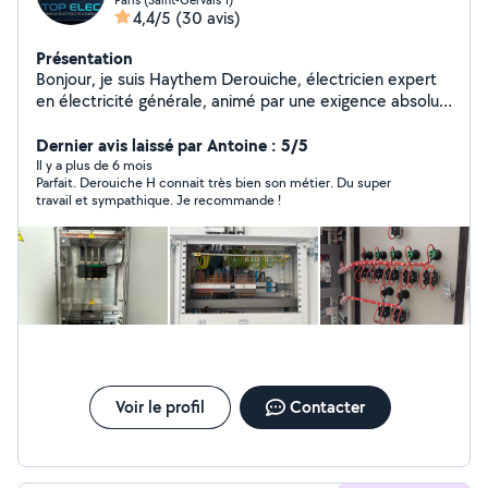
4,4/5
(30 avis)
Présentation
Bonjour, je suis Haythem Derouiche, électricien expert
en électricité générale, animé par une exigence absolue
de qualité et de sécurité. Chaque intervention est
réalisée avec le plus grand soin, dans le strict respect
Dernier avis laissé par Antoine : 5/5
des normes en vigueur, pour vous offrir une installation
Il y a plus de 6 mois
Parfait. Derouiche H connait très bien son métier. Du super
irréprochable et une tranquillité d'esprit totale. Ma
travail et sympathique. Je recommande !
priorité : vous garantir un service haut de gamme, où
fiabilité, précision et professionnalisme ne sont jamais
des options, mais des engagements.
Voir le profil
Contacter