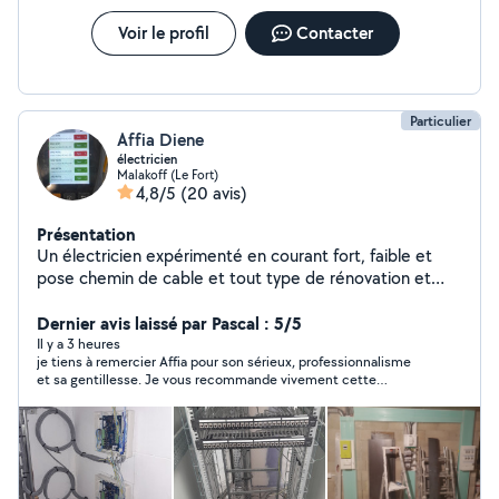
Voir le profil
Contacter
Particulier
Affia Diene
électricien
Malakoff (Le Fort)
4,8/5
(20 avis)
Présentation
Un électricien expérimenté en courant fort, faible et
pose chemin de cable et tout type de rénovation et
mises en conformité .je suis disponible à tout moment
n'hésitez pas à me contacter
Dernier avis laissé par Pascal : 5/5
Il y a 3 heures
je tiens à remercier Affia pour son sérieux, professionnalisme
et sa gentillesse. Je vous recommande vivement cette
personne pour vos travaux Merci pascal