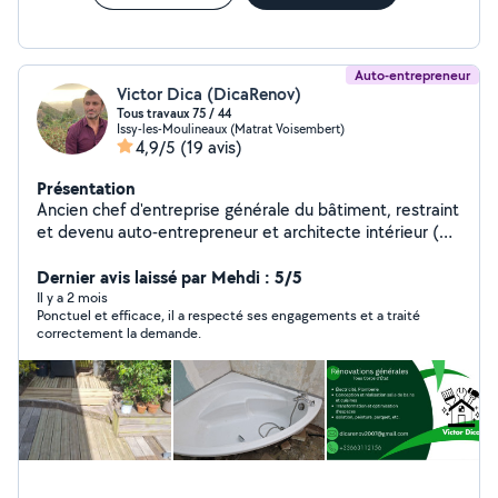
Auto-entrepreneur
Victor Dica (DicaRenov)
Tous travaux 75 / 44
Issy-les-Moulineaux (Matrat Voisembert)
4,9/5
(19 avis)
Présentation
Ancien chef d'entreprise générale du bâtiment, restraint
et devenu auto-entrepreneur et architecte intérieur (
après 2 ans d'études en architecture ESA- École
Spéciale d'Architecture Paris), propose ses services de
Dernier avis laissé par Mehdi : 5/5
rénovation générale et conception des espaces SDB
Il y a 2 mois
Ponctuel et efficace, il a respecté ses engagements et a traité
cuisine, changement de d'architecture intérieure par la
correctement la demande.
maçonnerie, structures, des travaux générales de
plomberie électricité doublages et faux plafonds tous
types aussi bien que des petits travaux dans ces
domaines comme des urgences, plomberie électricité,
travaux pour les assurances - dégâts des eaux etc.
Disponible dans la région de La Baule Escoublac,
Pornichet, Guérande Croissic et alentours aussi bien