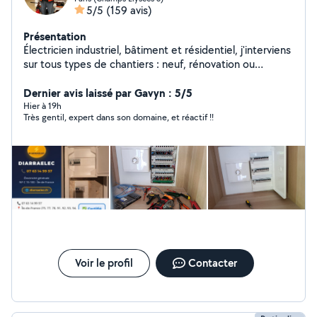
5/5
(159 avis)
Présentation
Électricien industriel, bâtiment et résidentiel, j'interviens
sur tous types de chantiers : neuf, rénovation ou
dépannage. Sérieux, ponctuel et expérimenté, je
garantis un travail propre, conforme aux normes et dans
Dernier avis laissé par Gavyn : 5/5
les délais.
Hier à 19h
Très gentil, expert dans son domaine, et réactif !!
Voir le profil
Contacter