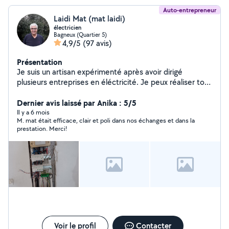
Auto-entrepreneur
Laidi Mat (mat laidi)
électricien
Bagneux (Quartier 5)
4,9/5
(97 avis)
Présentation
Je suis un artisan expérimenté après avoir dirigé
plusieurs entreprises en éléctricité. Je peux réaliser tous
types d'installations et de dépannage d'électricité
rapidement : conseils sur vos projets, mise aux normes...
Dernier avis laissé par Anika : 5/5
Il y a 6 mois
M. mat était efficace, clair et poli dans nos échanges et dans la
prestation. Merci!
Voir le profil
Contacter