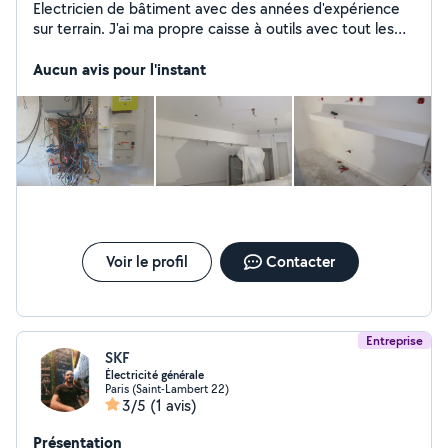
Electricien de bâtiment avec des années d'expérience
sur terrain. J'ai ma propre caisse à outils avec tout les
outils nécessaires. Je m'adapte avec tout les budget.
Honnête, et sincère ...
Aucun avis pour l'instant
Voir le profil
Contacter
Entreprise
SKF
Électricité générale
Paris (Saint-Lambert 22)
3/5
(1 avis)
Présentation