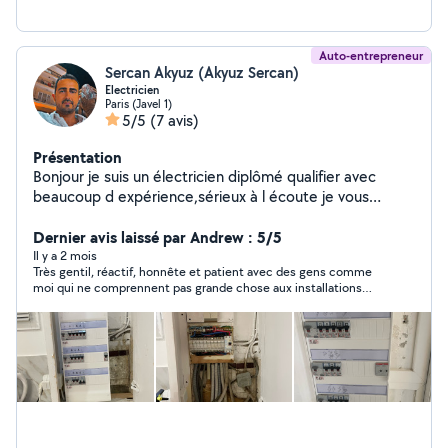
Auto-entrepreneur
Sercan Akyuz (Akyuz Sercan)
Electricien
Paris (Javel 1)
5/5
(7 avis)
Présentation
Bonjour je suis un électricien diplômé qualifier avec
beaucoup d expérience,sérieux à l écoute je vous
garantie un travail soigné et sécurisé. Rénovation de
votre installation électrique Appartement,maison ,partie
Dernier avis laissé par Andrew : 5/5
commune immeuble et dépanneur . Remplacement des
Il y a 2 mois
Très gentil, réactif, honnête et patient avec des gens comme
tableaux électriques.Mise au norme installation .Pour les
moi qui ne comprennent pas grande chose aux installations
demandes qui ne sont pas dans mon périmètre de 6km
électriques
appeler moi , je n'arrive pas à répondre sur l appli .A très
bientôt .