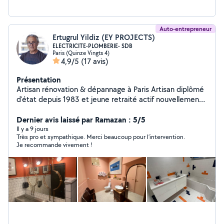
Auto-entrepreneur
Ertugrul Yildiz (EY PROJECTS)
ELECTRICITE-PLOMBERIE- SDB
Paris (Quinze Vingts 4)
4,9/5
(17 avis)
Présentation
Artisan rénovation & dépannage à Paris Artisan diplômé
d'état depuis 1983 et jeune retraité actif nouvellement
installé à Paris, je mets mon expérience au service de
votre intérieur. Passionné par mon métier et ravi de
Dernier avis laissé par Ramazan : 5/5
rencontrer les Parisiens, je propose mon savoir-faire
Il y a 9 jours
Très pro et sympathique. Merci beaucoup pour l’intervention.
pour vos projets de rénovation et dépannages de
Je recommande vivement !
courte durée en électricité et plomberie. Je vous
conseille également dans vos projets globaux et
collabore avec un partenaire carreleur hautement
qualifié pour créer de superbes salles de bains, y
compris des transformations adaptées aux PMR.
Prestations proposées : Électricité & Plomberie :
Dépannages et interventions rapides. Salles de bains :
Création sur mesure (avec un carreleur qualifié) et