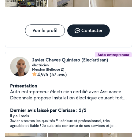
Voir le profil
Contacter
Auto-entrepreneur
Javier Chaves Quintero (Elec’artisan)
électricien
Meudon (Bellevue 2)
4,9/5
(57 avis)
Présentation
Auto entrepreneur électricien certifié avec Assurance
Décennale propose Installation électrique courant fort/
courant faible Dépannage Mise au norme NF C15-100
Rénovation Les missions qui ne sont pas acceptées
Dernier avis laissé par Clarisse : 5/5
pour moi; le sont parce qu'elles ne se situent pas dans
Il y a 1 mois
Javier a toutes les qualités !! : sérieux et professionnel, très
mon périmètre et que l'application ne me donne pas la
agreable et fiable ! Je suis très contente de ses services et je
possibilité d'y répondre.
le recommande à 200%. Un grand merci Javier