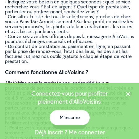
- Indiquez votre besoin en quelques secondes : quel service
recherchez-vous ? Est-ce urgent ? Quel type de prestataire,
particulier ou professionnel, souhaitez-vous ?
- Consultez la liste de tous les electriciens, proches de chez
vous à Paris 15e Arrondissement ! Sur leur profil, consultez les
services proposés, les photos de leurs réalisations, les notes
et avis laissés par leurs clients.
- Conversez avec les offreurs depuis la messagerie AlloVoisins
pour des échanges sécurisés et efficaces.
- Du contrat de prestation au paiement en ligne, en passant
par la prise de rendez-vous, l’état des lieux, les devis et les
factures : utilisez nos outils gratuits à chaque étape de votre
prestation.
Comment fonctionne AlloVoisins ?
AlloVoisins c’est la marketplace leader dédiée aux
prestations de services et à la location de matériel, créée en
Connectez-vous pour profiter
2013 et plébiscitée aujourd’hui par une communauté de plus
de 4,5 millions de membres, dont 300 000 professionnels.
pleinement d'AlloVoisins
Postez votre demande et trouvez proche de chez vous un
particulier ou un professionnel pour réaliser toutes vos
prestations, du plus petit besoin aux plus grands projets,
M'inscrire
pour un bon rapport qualité/prix.
Facilitez votre quotidien en 3 étapes :
Carte
1. Postez votre demande : indiquez votre besoin en quelques
Déjà inscrit ? Me connecter
secondes.
2. Recevez des réponses d’offreurs particuliers et