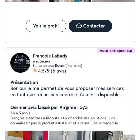
Voir le profil
Contacter
Auto-entrepreneur
Francois Labady
électricien
Fontenay-aux-Roses (Pierrelais)
4,5/5
(6 avis)
Présentation
Bonjour je me permet de vous proposer mes services
en tant que technicien contrôle d'accès , disponible
pour réparation et installation système interphonie et
contrôle d'accès (portail, porte de hall , ouverture à
Dernier avis laissé par Virginie : 5/5
distance, programmation de badges ) ainsi que
Il y a 3 mois
François a été très à l’écoute et a cherché des solutions. Il ne
technicien IRVE pour les installations de bornes
connaissait pas le produit à installer et a réussi ! Je le remercie
électrique