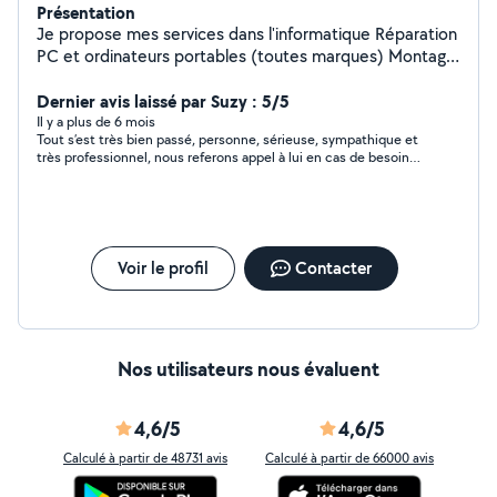
Présentation
Je propose mes services dans l'informatique Réparation
PC et ordinateurs portables (toutes marques) Montage
PC Assistance et dépannage Installation &
Configuration Imprimantes & Scanners Suppression de
Dernier avis laissé par Suzy : 5/5
virus, malwares et nettoyage système Mise à niveau
Il y a plus de 6 mois
Tout s’est très bien passé, personne, sérieuse, sympathique et
SSD & RAM pour plus de performance Installation et
très professionnel, nous referons appel à lui en cas de besoin
configuration de logiciels Autres
😊
Voir le profil
Contacter
Nos utilisateurs nous évaluent
4,6/5
4,6/5
Calculé à partir de 48731 avis
Calculé à partir de 66000 avis