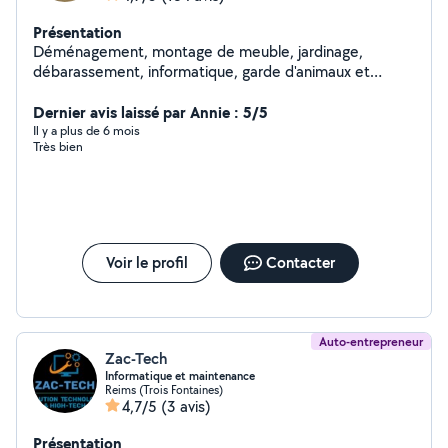
Présentation
Déménagement, montage de meuble, jardinage,
débarassement, informatique, garde d'animaux et
d'enfants etc. Pour résumer, si vous avez besoin de
quelque chose, je sais presque tout faire et même si je
Dernier avis laissé par Annie : 5/5
ne sais pas le faire, je trouverai quelqu'un pour vous
Il y a plus de 6 mois
Très bien
aider
Voir le profil
Contacter
Auto-entrepreneur
Zac-Tech
Informatique et maintenance
Reims (Trois Fontaines)
4,7/5
(3 avis)
Présentation