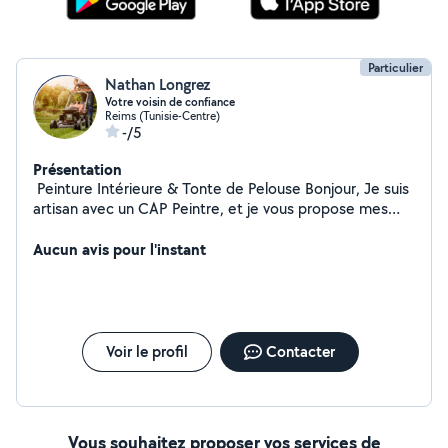
Particulier
Nathan Longrez
Votre voisin de confiance
Reims (Tunisie-Centre)
-/5
Présentation
️ Peinture Intérieure & Tonte de Pelouse Bonjour, Je suis
artisan avec un CAP Peintre, et je vous propose mes
services pour : Peinture intérieure Préparation des murs
/ plafonds Application soignée (peinture, papier peint)
Aucun avis pour l'instant
Finitions propres et travail de qualité Tonte de pelouse
& entretien extérieur Tonte régulière ou ponctuelle
Bordures nettes Ramassage des déchets verts Travail
sérieux, soigné, ponctuel
Voir le profil
Contacter
Vous souhaitez proposer vos services de