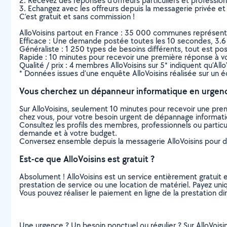
2. Recevez des réponses d’offreurs particuliers et professio
3. Echangez avec les offreurs depuis la messagerie privée et 
C’est gratuit et sans commission !
AlloVoisins partout en France : 35 000 communes représentées 
Efficace : Une demande postée toutes les 10 secondes, 3.6
Généraliste : 1 250 types de besoins différents, tout est poss
Rapide : 10 minutes pour recevoir une première réponse à 
Qualité / prix : 4 membres AlloVoisins sur 5* indiquent qu’All
* Données issues d’une enquête AlloVoisins réalisée sur un é
Vous cherchez un dépanneur informatique en urgen
Sur AlloVoisins, seulement 10 minutes pour recevoir une p
chez vous, pour votre besoin urgent de dépannage informat
Consultez les profils des membres, professionnels ou particuli
demande et à votre budget.
Conversez ensemble depuis la messagerie AlloVoisins pour de
Est-ce que AlloVoisins est gratuit ?
Absolument ! AlloVoisins est un service entièrement gratuit 
prestation de service ou une location de matériel. Payez uniq
Vous pouvez réaliser le paiement en ligne de la prestation di
Une urgence ? Un besoin ponctuel ou régulier ? Sur AlloVoisi