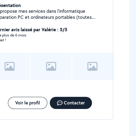
ésentation
 propose mes services dans l'informatique
paration PC et ordinateurs portables (toutes
tage PC Assistance et dépannage
stallation & Configuration Imprimantes & Scanners
nier avis laissé par Valérie : 5/5
ppression de virus, malwares et nettoyage système
y a plus de 6 mois
ait !
se à niveau SSD & RAM pour plus de performance
Installation et configuration de logiciels Autres
Voir le profil
Contacter