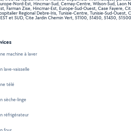
Europe-Nord-Est, Hincmar-Sud, Cernay-Centre, Wilson-Sud, Laon N
st, Farman Zise, Hincmar-Est, Europe-Sud-Ouest, Case Fayere, Cit
talier Regional Debre-Iris, Tunisie-Centre, Tunisie-Sud-Ouest, C
 et SUD, Cite Jardin Chemin Vert, 51100, 51450, 51430, 51500, 
vices
ne machine à laver
n lave-vaisselle
ne télé
n sèche-linge
n réfrigérateur
n four