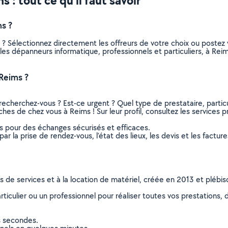
 : tout ce qu’il faut savoir
s ?
 ? Sélectionnez directement les offreurs de votre choix ou poste
us les dépanneurs informatique, professionnels et particuliers, à R
Reims ?
recherchez-vous ? Est-ce urgent ? Quel type de prestataire, particu
hes de chez vous à Reims ! Sur leur profil, consultez les services p
ns pour des échanges sécurisés et efficaces.
r la prise de rendez-vous, l’état des lieux, les devis et les facture
ns de services et à la location de matériel, créée en 2013 et plébi
culier ou un professionnel pour réaliser toutes vos prestations, d
s secondes.