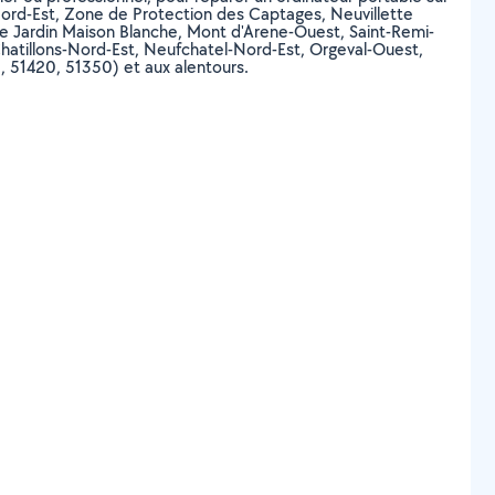
ord-Est, Zone de Protection des Captages, Neuvillette
e Jardin Maison Blanche, Mont d'Arene-Ouest, Saint-Remi-
hatillons-Nord-Est, Neufchatel-Nord-Est, Orgeval-Ouest,
51420, 51350) et aux alentours.