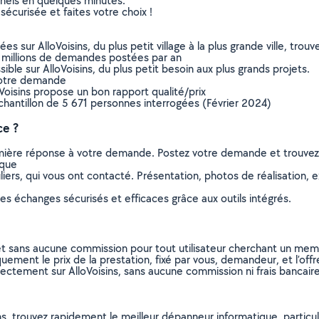
nnels en quelques minutes.
sécurisée et faites votre choix !
sur AlloVoisins, du plus petit village à la plus grande ville, tro
 millions de demandes postées par an
ible sur AlloVoisins, du plus petit besoin aux plus grands projets.
votre demande
oVoisins propose un bon rapport qualité/prix
chantillon de 5 671 personnes interrogées (Février 2024)
ce ?
remière réponse à votre demande. Postez votre demande et trouve
ique
ers, qui vous ont contacté. Présentation, photos de réalisation, exp
s échanges sécurisés et efficaces grâce aux outils intégrés.
et sans aucune commission pour tout utilisateur cherchant un membre
uement le prix de la prestation, fixé par vous, demandeur, et l’offr
rectement sur AlloVoisins, sans aucune commission ni frais bancaire
ns, trouvez rapidement le meilleur dépanneur informatique, particul