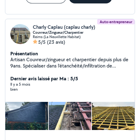
Auto-entrepreneur
Charly Caplau (caplau charly)
Couvreur/Zingueur/Charpentier
Reims (La Neuvillette Habitat)
5/5
(23 avis)
Présentation
Artisan Couvreur/zingueur et charpentier depuis plus de
9ans. Spécialiser dans l'étanchéité/infiltration de
couverture, toit plat j'effectue aussi des petites
réparation comme des plus gros travaux Professionnel
Dernier avis laissé par Ma : 5/5
et sérieux Tuiles / ardoise / Zinc / bac acier etc.. Tarif
Il y a 5 mois
bien
raisonnable et suivie personnalisé