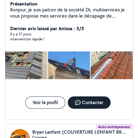
Présentation
Bonjour, je suis patron de la société DL multiservices je
vous propose mes services dans le décapage de
toiture, traitement hydrofuge. Remise en peinture,
changement de toiture à neuf réparation de toiture,
Dernier avis laissé par Anissa : 5/5
recherche de fuite, élagage abattage taille tonte de
Il y a 17 jours
intervention rapide !
pelouse, enlèvement, déchets verts. (Vous pouvez
retrouver ma page Google en marquant dans la barre
de recherche de Google DL, multiservices
Voir le profil
Contacter
Auto-entrepreneur
Bryan Lenfant (COUVERTURE LENFANT BRYAN)
Couvreur