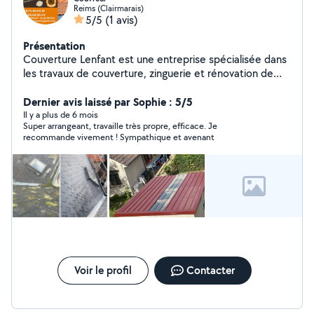
Reims (Clairmarais)
5/5
(1 avis)
Présentation
Couverture Lenfant est une entreprise spécialisée dans
les travaux de couverture, zinguerie et rénovation de
toitures. Forte de son savoir-faire et de son
professionnalisme, l'entreprise accompagne ses clients
Dernier avis laissé par Sophie : 5/5
particuliers comme professionnels dans tous leurs
Il y a plus de 6 mois
Super arrangeant, travaille très propre, efficace. Je
projets, qu'il s'agisse d'une construction neuve, d'une
recommande vivement ! Sympathique et avenant
rénovation ou d'un dépannage urgent. Notre mission est
de garantir à chaque client une toiture fiable, durable et
esthétique, parfaitement adaptée aux besoins de son
habitat. Nos services Pose et rénovation de toitures
(tuiles, ardoises, bac acier, zinc) Travaux de zinguerie
(gouttières, chéneaux, raccords d'étanchéité) Entretien
et nettoyage (démoussage, traitement hydrofuge,
réparations ponctuelles) Interventions rapides en cas
de fuites ou d'infiltrations
Voir le profil
Contacter