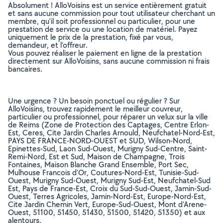
Absolument ! AlloVoisins est un service entièrement gratuit
et sans aucune commission pour tout utilisateur cherchant un
membre, qu’il soit professionnel ou particulier, pour une
prestation de service ou une location de matériel. Payez
uniquement le prix de la prestation, fixé par vous,
demandeur, et l’offreur.
Vous pouvez réaliser le paiement en ligne de la prestation
directement sur AlloVoisins, sans aucune commission ni frais
bancaires.
Une urgence ? Un besoin ponctuel ou régulier ? Sur
AlloVoisins, trouvez rapidement le meilleur couvreur,
particulier ou professionnel, pour réparer un velux sur la ville
de Reims (Zone de Protection des Captages, Centre Erlon-
Est, Ceres, Cite Jardin Charles Arnould, Neufchatel-Nord-Est,
PAYS DE FRANCE-NORD-OUEST et SUD, Wilson-Nord,
Epinettes-Sud, Laon Sud-Ouest, Murigny Sud-Centre, Saint-
Remi-Nord, Est et Sud, Maison de Champagne, Trois
Fontaines, Maison Blanche Grand Ensemble, Port Sec,
Mulhouse Francois d'Or, Coutures-Nord-Est, Tunisie-Sud-
Ouest, Murigny Sud-Ouest, Murigny Sud-Est, Neufchatel-Sud
Est, Pays de France-Est, Croix du Sud-Sud-Ouest, Jamin-Sud-
Ouest, Terres Agricoles, Jamin-Nord-Est, Europe-Nord-Est,
Cite Jardin Chemin Vert, Europe-Sud-Ouest, Mont d'Arene-
Ouest, 51100, 51450, 51430, 51500, 51420, 51350) et aux
alentours.