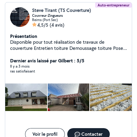
Auto-entrepreneur
Steve Tirant (TS Couverture)
Couvreur-Zingueurs
Reims (Port Sec)
4,5/5
(4 avis)
Présentation
Disponible pour tout réalisation de travaux de
couverture Entretien toiture Demoussage toiture Pose
de gouttière Recherche de fuite Démontage toiture
Dernier avis laissé par Gilbert : 5/5
tuile, ardoise ,zinc Pose de fenêtre de toit Zinguerie
Il y a 3 mois
ras satisfaisant
Voir le profil
Contacter