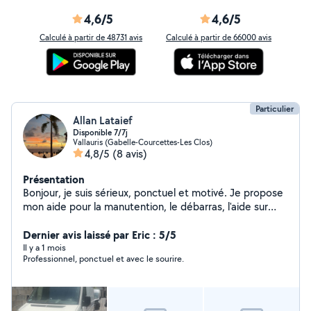
4,6/5
4,6/5
Calculé à partir de 48731 avis
Calculé à partir de 66000 avis
Particulier
Allan Lataief
Disponible 7/7j
Vallauris (Gabelle-Courcettes-Les Clos)
4,8/5
(8 avis)
Présentation
Bonjour, je suis sérieux, ponctuel et motivé. Je propose
mon aide pour la manutention, le débarras, l'aide sur
chantier,, le bricolage et divers travaux. Travail soigné et
tarifs raisonnables. Disponible rapidement sur Nice,
Dernier avis laissé par Eric : 5/5
Antibes, Cannes, Monaco et alentours. En contre partie
Il y a 1 mois
Professionnel, ponctuel et avec le sourire.
le soir je suis monteur pneu à domicile en cas de
crevaison ou de pneu à changer je suis dispo . Merci à
tous du soutien et de votre confiance