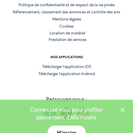
Politique de confidentialité et de respect de la vie privée
Référencement, classement des annonces et contrôle des avis
Mentions légales
Cookies
Location de matériel
Prestation de services
NOS APPLICATIONS
Télécharger l’application iOS
Télécharger l’application Android
Retrouvez-nous :
Connectez-vous pour profiter
pleinement d'AlloVoisins
M'inscrire
Version 25.5.2