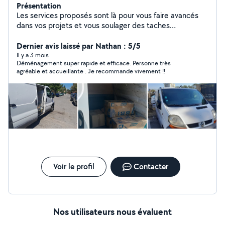
Présentation
Les services proposés sont là pour vous faire avancés
dans vos projets et vous soulager des taches
contraignantes. Expérience dans le domaine du
transport, vous propose plusieurs services dans ce
Dernier avis laissé par Nathan : 5/5
domaine. - Déménagement : petit ou grand volume
Il y a 3 mois
Déménagement super rapide et efficace. Personne très
partout en France - Débarras : cave, maison,
agréable et accueillante . Je recommande vivement !!
appartement mais aussi les évacuations de chantier de
rénovation et aussi les déchets de vert de votre jardin. -
Livraison : Retrait de vos commandes volumineuse en
magasin ou chez un particuliers courte à moyenne
distance, livraison sur chantier de rénovation de vos
fourniture. - Manutention : vous avez besoin uniquement
d'aide a la manutention hésitez pas ! Demander votre
devis
Voir le profil
Contacter
Nos utilisateurs nous évaluent