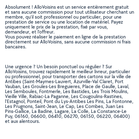
Absolument ! AlloVoisins est un service entièrement gratuit
et sans aucune commission pour tout utilisateur cherchant un
membre, qu’il soit professionnel ou particulier, pour une
prestation de service ou une location de matériel. Payez
uniquement le prix de la prestation, fixé par vous,
demandeur, et l’offreur.
Vous pouvez réaliser le paiement en ligne de la prestation
directement sur AlloVoisins, sans aucune commission ni frais
bancaires.
Une urgence ? Un besoin ponctuel ou régulier ? Sur
AlloVoisins, trouvez rapidement le meilleur livreur, particulier
ou professionnel, pour transporter des cartons sur la ville de
Antibes (Saint-Maymes-Lauvert, Azurville-Val Claret, Port
Vauban, Les Groules-Les Breguieres, Place de Gaulle, Laval,
Les Semboules, Fontmerle, Les Bastides, Les Trois Moulins,
Vieille Ville, Rabiac-La Paganne, Les Cougoulins-Rastines,
l'Estagnol, Ponteil, Pont du Lys-Antibes Les Pins, La Fontonne,
Les Prugnons, Saint-Jean, Le Cap, Les Combes, Juan Les
Pins-Gallice, La Badine, Lagare, La Colle, La Constance-Le
Puy, 06160, 06600, 06410, 06270, 06150, 06220, 06400)
et aux alentours.