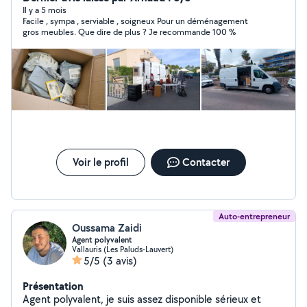
places à l'avant. Dimensions utiles du véhicule : Longueur
Il y a 5 mois
Facile , sympa , serviable , soigneux Pour un déménagement
: 310 cm Largeur : 187 cm (142 cm entre les passages
gros meubles. Que dire de plus ? Je recommande 100 %
de roue) Hauteur : 190 cm Volume : environ 11 m³ Idéal
pour transporter un réfrigérateur, machine à laver,
cartons, meubles, matelas, lit,chaise, buffet, piano,
canapé etc. N'hésitez pas à envoyer des photos de ce
que vous avez, pour que je puisse vous faire une
estimation du temps chargement . Je peux aussi me
déplacer pour évaluer la situation si besoin.
Voir le profil
Contacter
Auto-entrepreneur
Oussama Zaidi
Agent polyvalent
Vallauris (Les Paluds-Lauvert)
5/5
(3 avis)
Présentation
Agent polyvalent, je suis assez disponible sérieux et