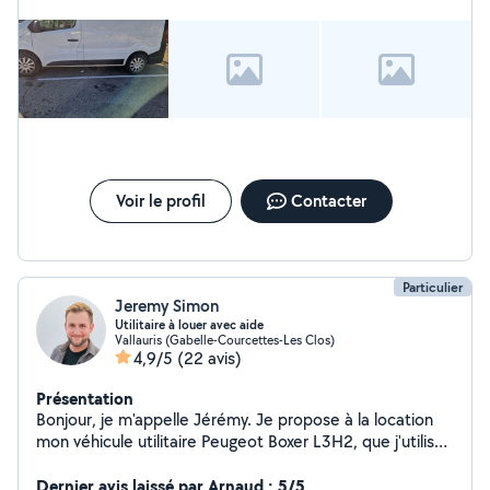
Voir le profil
Contacter
Particulier
Jeremy Simon
Utilitaire à louer avec aide
Vallauris (Gabelle-Courcettes-Les Clos)
4,9/5
(22 avis)
Présentation
Bonjour, je m'appelle Jérémy. Je propose à la location
mon véhicule utilitaire Peugeot Boxer L3H2, que j'utilise
très peu. Il est disponible. Le fourgon est adapté pour
tous types de trajets, courts ou longs. Il dispose de 3
Dernier avis laissé par Arnaud : 5/5