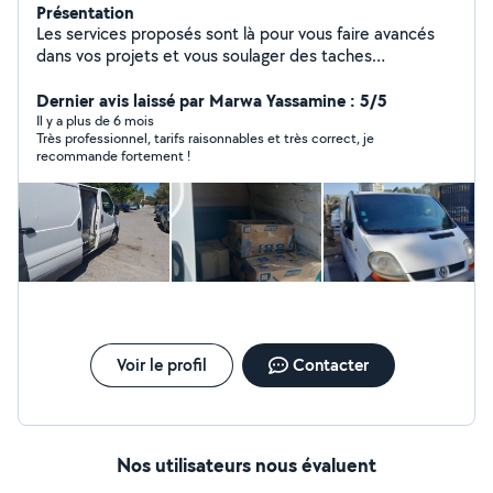
Présentation
Les services proposés sont là pour vous faire avancés
dans vos projets et vous soulager des taches
contraignantes. Expérience dans le domaine du
transport, vous propose plusieurs services dans ce
Dernier avis laissé par Marwa Yassamine : 5/5
domaine. - Déménagement : petit ou grand volume
Il y a plus de 6 mois
Très professionnel, tarifs raisonnables et très correct, je
partout en France - Débarras : cave, maison,
recommande fortement !
appartement mais aussi les évacuations de chantier de
rénovation et aussi les déchets de vert de votre jardin. -
Livraison : Retrait de vos commandes volumineuse en
magasin ou chez un particuliers courte à moyenne
distance, livraison sur chantier de rénovation de vos
fourniture. - Manutention : vous avez besoin uniquement
d'aide a la manutention hésitez pas ! Demander votre
devis
Voir le profil
Contacter
Nos utilisateurs nous évaluent