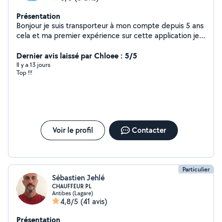
Présentation
Bonjour je suis transporteur à mon compte depuis 5 ans
cela et ma premier expérience sur cette application je
serais ravi de mettre en avant mais service.
Dernier avis laissé par Chloee : 5/5
Il y a 13 jours
Top !!!
Voir le profil
Contacter
Particulier
Sébastien Jehlé
CHAUFFEUR PL
Antibes (Lagare)
4,8/5
(41 avis)
Présentation