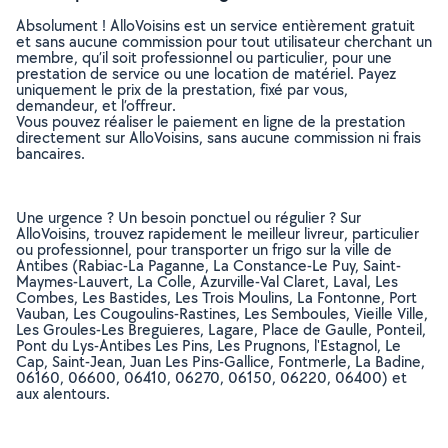
Absolument ! AlloVoisins est un service entièrement gratuit
et sans aucune commission pour tout utilisateur cherchant un
membre, qu’il soit professionnel ou particulier, pour une
prestation de service ou une location de matériel. Payez
uniquement le prix de la prestation, fixé par vous,
demandeur, et l’offreur.
Vous pouvez réaliser le paiement en ligne de la prestation
directement sur AlloVoisins, sans aucune commission ni frais
bancaires.
Une urgence ? Un besoin ponctuel ou régulier ? Sur
AlloVoisins, trouvez rapidement le meilleur livreur, particulier
ou professionnel, pour transporter un frigo sur la ville de
Antibes (Rabiac-La Paganne, La Constance-Le Puy, Saint-
Maymes-Lauvert, La Colle, Azurville-Val Claret, Laval, Les
Combes, Les Bastides, Les Trois Moulins, La Fontonne, Port
Vauban, Les Cougoulins-Rastines, Les Semboules, Vieille Ville,
Les Groules-Les Breguieres, Lagare, Place de Gaulle, Ponteil,
Pont du Lys-Antibes Les Pins, Les Prugnons, l'Estagnol, Le
Cap, Saint-Jean, Juan Les Pins-Gallice, Fontmerle, La Badine,
06160, 06600, 06410, 06270, 06150, 06220, 06400) et
aux alentours.