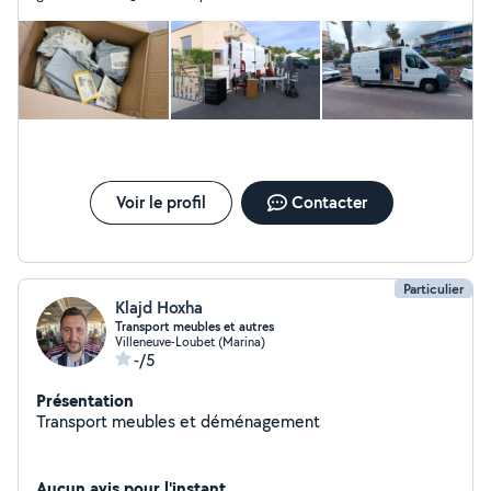
de roue) Hauteur : 190 cm Volume : environ 11 m³ Idéal
pour transporter un réfrigérateur, machine à laver,
cartons, meubles, matelas, lit,chaise, buffet, piano,
canapé etc. N'hésitez pas à envoyer des photos de ce
que vous avez, pour que je puisse vous faire une
estimation du temps chargement . Je peux aussi me
déplacer pour évaluer la situation si besoin.
Voir le profil
Contacter
Particulier
Klajd Hoxha
Transport meubles et autres
Villeneuve-Loubet (Marina)
-/5
Présentation
Transport meubles et déménagement
Aucun avis pour l'instant