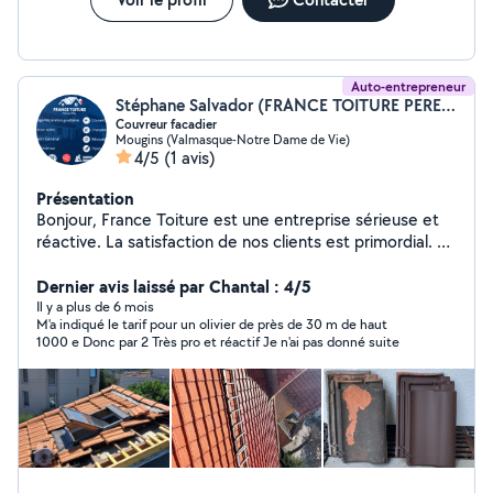
Auto-entrepreneur
Stéphane Salvador (FRANCE TOITURE PERE & FILS)
Couvreur facadier
Mougins (Valmasque-Notre Dame de Vie)
4/5
(1 avis)
Présentation
Bonjour, France Toiture est une entreprise sérieuse et
réactive. La satisfaction de nos clients est primordial. Le
travail est effectué avec qualité et soins par des
professionnels aguerris. Nos travaux de couverture,
Dernier avis laissé par Chantal : 4/5
d'étanchéité, de charpente et de zinguerie sont
Il y a plus de 6 mois
M'a indiqué le tarif pour un olivier de près de 30 m de haut
garantie 10 ans ainsi que les travaux sur façade. Nous
1000 e Donc par 2 Très pro et réactif Je n'ai pas donné suite
faisons également de la rénovation de bien, de la
gouttière et quelques travaux intérieurs comme les
peintures. Au plaisir de vous retrouver prochainement.
France Toiture vous souhaite une bonne journée.