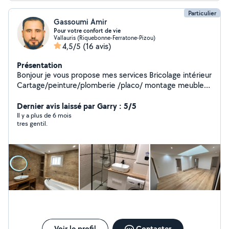
Particulier
Gassoumi Amir
Pour votre confort de vie
Vallauris (Riquebonne-Ferratone-Pizou)
4,5/5
(16 avis)
Présentation
Bonjour je vous propose mes services Bricolage intérieur
Cartage/peinture/plomberie /placo/ montage meuble
cuisine Bricolage extérieur Maçonnerie/nettoyage
toiture /jardinage/ Démolition
Dernier avis laissé par Garry : 5/5
Il y a plus de 6 mois
tres gentil.
Voir le profil
Contacter