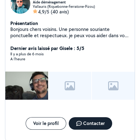
Aide déménagement
Vallauris (Riquebonne-Ferratone-Pizou)
4,9/5
(40 avis)
Présentation
Bonjours chers voisins. Une personne souriante
ponctuelle et respectueux. je peux vous aider dans vos
déménagement disponible toute les après midi et
week-end
Dernier avis laissé par Gisele : 5/5
Il y a plus de 6 mois
A l'heure
Voir le profil
Contacter