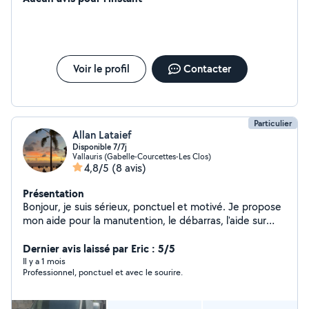
Voir le profil
Contacter
Particulier
Allan Lataief
Disponible 7/7j
Vallauris (Gabelle-Courcettes-Les Clos)
4,8/5
(8 avis)
Présentation
Bonjour, je suis sérieux, ponctuel et motivé. Je propose
mon aide pour la manutention, le débarras, l'aide sur
chantier,, le bricolage et divers travaux. Travail soigné et
tarifs raisonnables. Disponible rapidement sur Nice,
Dernier avis laissé par Eric : 5/5
Antibes, Cannes, Monaco et alentours. En contre partie
Il y a 1 mois
Professionnel, ponctuel et avec le sourire.
le soir je suis monteur pneu à domicile en cas de
crevaison ou de pneu à changer je suis dispo . Merci à
tous du soutien et de votre confiance