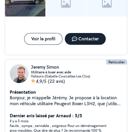
Voir le profil
Contacter
Particulier
Jeremy Simon
Utilitaire à louer avec aide
Vallauris (Gabelle-Courcettes-Les Clos)
4,9/5
(22 avis)
Présentation
Bonjour, je m'appelle Jérémy. Je propose à la location
mon véhicule utilitaire Peugeot Boxer L3H2, que j'utilise
très peu. Il est disponible. Le fourgon est adapté pour
tous types de trajets, courts ou longs. Il dispose de 3
Dernier avis laissé par Arnaud : 5/5
places à l'avant. Dimensions utiles du véhicule : Longueur
Il y a 5 mois
Facile , sympa , serviable , soigneux Pour un déménagement
: 310 cm Largeur : 187 cm (142 cm entre les passages
gros meubles. Que dire de plus ? Je recommande 100 %