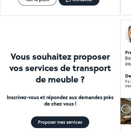
Pr
Vous souhaitez proposer
Bon
in
vos services de transport
me
Ma
Der
de meuble ?
Il 
tres
Inscrivez-vous et répondez aux demandes près
de chez vous !
Proposer mes services