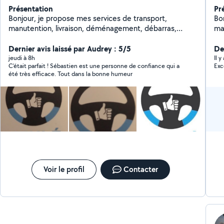
Présentation
Pr
Bonjour, je propose mes services de transport,
Bon
manutention, livraison, déménagement, débarras,
ma
encombrants
au
Dernier avis laissé par Audrey : 5/5
Der
jeudi à 8h
Il 
C’était parfait ! Sébastien est une personne de confiance qui a
Exc
été très efficace. Tout dans la bonne humeur
Voir le profil
Contacter