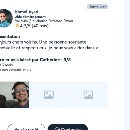
Particulier
Kamel Ayari
Aide déménagement
Vallauris (Riquebonne-Ferratone-Pizou)
4,9/5
(40 avis)
ésentation
njours chers voisins. Une personne souriante
nctuelle et respectueux. je peux vous aider dans vos
ménagement disponible toute les après midi et
ek-end
rnier avis laissé par Catherine : 5/5
 a 3 mois
s bon contact, merci
Voir le profil
Contacter