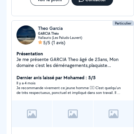
Particulier
Theo Garcia
GARCIA Théo
Vallauris (Les Paluds-Lauvert)
5/5
(1 avis)
Présentation
Je me présente GARCIA Theo âgé de 23ans, Mon
domaine c'est les déménagements,plaquiste
Déménagement: je fais souvent des déménagements
pour des proches ou biens particuliers. Plaquiste:
Dernier avis laissé par Mohamed : 5/5
ancienneté 2ans je pratique cette profession souvent
Il y a 4 mois
Je recommande vivement ce jeune homme 👍🏽 C’est quelqu’un
avec mon père qui lui est plaquiste depuis plus de
de très respectueux, ponctuel et impliqué dans son travail. Il a
30ans Je suis aussi disponible pour n'importe qu'elle
su prendre de bonnes initiatives, ce qui est très appréciable, et
travaux, bricolage,covoiturage,livraison,débarrassage,
il a toujours gardé une attitude souriante et professionnelle
nettoyage. Je reste ouvert à toute proposition selon
tout au long de la mission. Pour une première expérience, c’est
vraiment très prometteur. Je n’hésiterai pas à refaire appel à lui
ma disponibilité. Merci.
sans aucune hésitation.