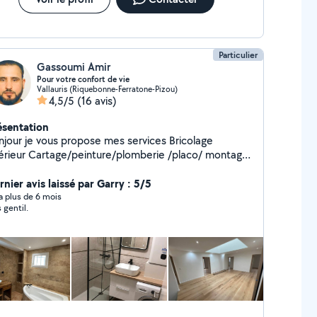
Particulier
Gassoumi Amir
Pour votre confort de vie
Vallauris (Riquebonne-Ferratone-Pizou)
4,5/5
(16 avis)
ésentation
jour je vous propose mes services Bricolage
térieur Cartage/peinture/plomberie /placo/ montage
uble cuisine Bricolage extérieur
çonnerie/nettoyage toiture /jardinage/ Démolition
nier avis laissé par Garry : 5/5
y a plus de 6 mois
 gentil.