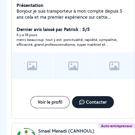
Présentation
Bonjour je suis transporteur à mon compte depuis 5
ans cela et ma premier expérience sur cette
application je serais ravi de mettre en avant mais
service.
Dernier avis laissé par Patrick : 5/5
Il y a 18 jours
merci beaucoup. tout y est: ponctualité, rapidité, sympathie,
efficacité, grand professionnalisme, super matériel et
équipement, tarif super. je conseille ld express à tous points de
vue
Voir le profil
Contacter
Auto-entrepreneur
Smael Menadi (CANHOUL)