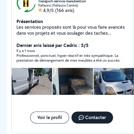
Transport-service-manutention
Vallauris (Vallauris Centre)
4,9/5
(166 avis)
Présentation
Les services proposés sont là pour vous faire avancés
dans vos projets et vous soulager des taches
contraignantes. Expérience dans le domaine du
transport, vous propose plusieurs services dans ce
Dernier avis laissé par Cedric : 5/5
domaine. - Déménagement : petit ou grand volume
Il y a 1 mois
Professionnel, ponctuel, hyper réactif et très sympathique. La
partout en France - Débarras : cave, maison,
prestation de démangement de mes meubles a été un succès.
appartement mais aussi les évacuations de chantier de
rénovation et aussi les déchets de vert de votre jardin.
- Livraison : Retrait de vos commandes volumineuse en
magasin ou chez un particuliers courte à moyenne
distance, livraison sur chantier de rénovation de vos
fourniture. - Manutention : vous avez besoin
uniquement d'aide a la manutention hésitez pas !
Demander votre devis
Voir le profil
Contacter