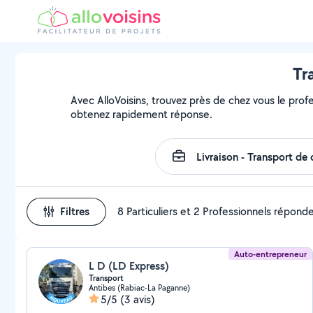
Tr
Avec AlloVoisins, trouvez près de chez vous le prof
obtenez rapidement réponse.
Filtres
8 Particuliers et 2 Professionnels répond
Auto-entrepreneur
L D (LD Express)
Transport
Antibes (Rabiac-La Paganne)
5/5
(3 avis)