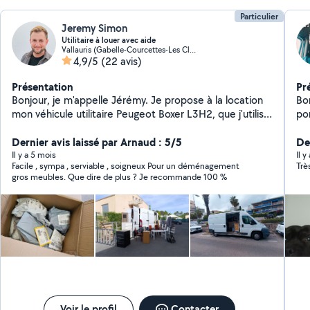
Particulier
Jeremy Simon
Utilitaire à louer avec aide
Vallauris (Gabelle-Courcettes-Les Clos)
4,9/5
(22 avis)
Présentation
Pr
Bonjour, je m'appelle Jérémy. Je propose à la location
Bo
mon véhicule utilitaire Peugeot Boxer L3H2, que j'utilise
po
très peu. Il est disponible. Le fourgon est adapté pour
dé
tous types de trajets, courts ou longs. Il dispose de 3
Dernier avis laissé par Arnaud : 5/5
we
De
places à l'avant. Dimensions utiles du véhicule :
Il y a 5 mois
Il y
Facile , sympa , serviable , soigneux Pour un déménagement
Trè
Longueur : 310 cm Largeur : 187 cm (142 cm entre les
gros meubles. Que dire de plus ? Je recommande 100 %
passages de roue) Hauteur : 190 cm Volume : environ
11 m³ Idéal pour transporter un réfrigérateur, machine à
laver, cartons, meubles, matelas, lit,chaise, buffet,
piano, canapé etc. N'hésitez pas à envoyer des photos
de ce que vous avez, pour que je puisse vous faire une
estimation du temps chargement . Je peux aussi me
déplacer pour évaluer la situation si besoin.
Voir le profil
Contacter