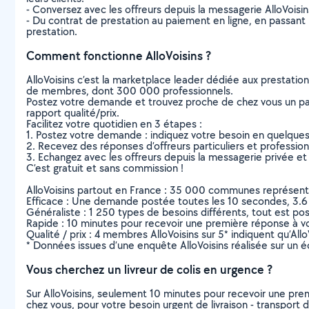
- Conversez avec les offreurs depuis la messagerie AlloVoisi
- Du contrat de prestation au paiement en ligne, en passant pa
prestation.
Comment fonctionne AlloVoisins ?
AlloVoisins c’est la marketplace leader dédiée aux prestatio
de membres, dont 300 000 professionnels.
Postez votre demande et trouvez proche de chez vous un parti
rapport qualité/prix.
Facilitez votre quotidien en 3 étapes :
1. Postez votre demande : indiquez votre besoin en quelque
2. Recevez des réponses d’offreurs particuliers et professio
3. Echangez avec les offreurs depuis la messagerie privée et 
C’est gratuit et sans commission !
AlloVoisins partout en France : 35 000 communes représentées 
Efficace : Une demande postée toutes les 10 secondes, 3.6
Généraliste : 1 250 types de besoins différents, tout est poss
Rapide : 10 minutes pour recevoir une première réponse à 
Qualité / prix : 4 membres AlloVoisins sur 5* indiquent qu’All
* Données issues d’une enquête AlloVoisins réalisée sur un é
Vous cherchez un livreur de colis en urgence ?
Sur AlloVoisins, seulement 10 minutes pour recevoir une p
chez vous, pour votre besoin urgent de livraison - transport d