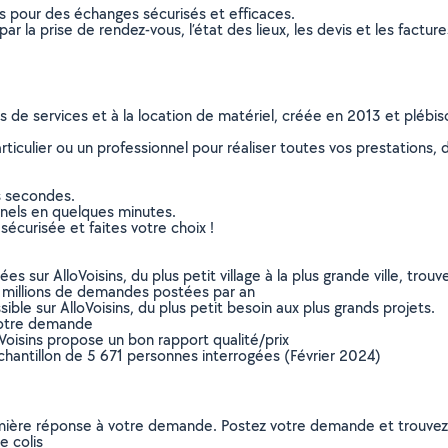
ns pour des échanges sécurisés et efficaces.
r la prise de rendez-vous, l’état des lieux, les devis et les facture
ns de services et à la location de matériel, créée en 2013 et plébi
culier ou un professionnel pour réaliser toutes vos prestations, d
s secondes.
nnels en quelques minutes.
sécurisée et faites votre choix !
sur AlloVoisins, du plus petit village à la plus grande ville, tro
 millions de demandes postées par an
ible sur AlloVoisins, du plus petit besoin aux plus grands projets.
votre demande
oVoisins propose un bon rapport qualité/prix
chantillon de 5 671 personnes interrogées (Février 2024)
remière réponse à votre demande. Postez votre demande et trouve
e colis