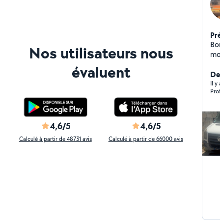
Pr
Bon
Nos utilisateurs nous
mon
cha
évaluent
et 
Der
An
Il y
Pro
par
cr
to
4,6/5
4,6/5
Calculé à partir de 48731 avis
Calculé à partir de 66000 avis