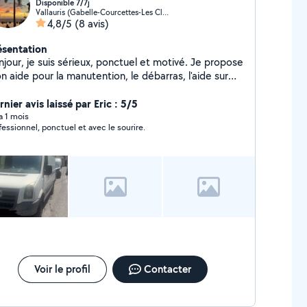
Disponible 7/7j
Vallauris (Gabelle-Courcettes-Les Clos)
4,8/5
(8 avis)
ésentation
jour, je suis sérieux, ponctuel et motivé. Je propose
 aide pour la manutention, le débarras, l'aide sur
ntier,, le bricolage et divers travaux. Travail soigné
tarifs raisonnables. Disponible rapidement sur Nice,
nier avis laissé par Eric : 5/5
tibes, Cannes, Monaco et alentours. En contre
 a 1 mois
fessionnel, ponctuel et avec le sourire.
tie le soir je suis monteur pneu à domicile en cas de
evaison ou de pneu à changer je suis dispo . Merci à
us du soutien et de votre confiance
Voir le profil
Contacter