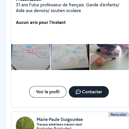
31 ans Futur professeur de français. Garde d'enfants/
Aide aux devoirs/ soutien scolaire
Aucun avis pour l'instant
Voir le profil
Contacter
Particulier
Marie-Paule Guigourèse
Travaux extérieurs maison neuv
Boistrudan (Boistrudan)