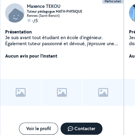
Particulier
Maxence TEKOU
Tuteur pédagogue MATH-PHYSIQUE
Rennes (Saint-Benoit)
-/5
Présentation
Pr
Je suis avant tout étudiant en école d'ingénieur.
Je
Également tuteur passionné et dévoué, j'éprouve une
di
immense satisfaction à guider mes élèves (lycéens ou
quo
en 1ère année d'université)vers la réussite. Ma capacité
Aucun avis pour l'instant
Ph
Au
à communiquer avec empathie et à ajuster mes
méthodes d'enseignement en fonction des besoins
individuels crée un lien significatif avec mes apprenants.
Disponible sur Rennes et ses alentours.
Voir le profil
Contacter