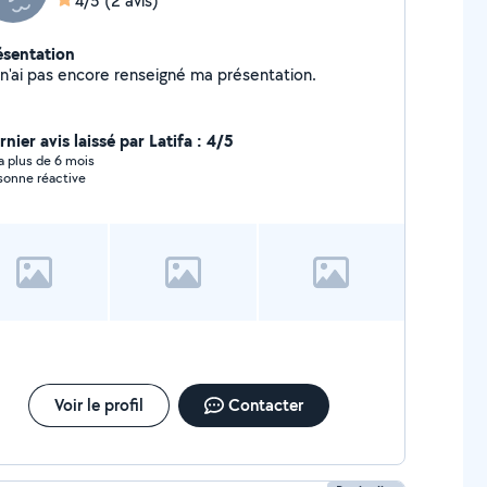
4/5
(2 avis)
ésentation
Je n'ai pas encore renseigné ma présentation.
nier avis laissé par Latifa : 4/5
y a plus de 6 mois
sonne réactive
Voir le profil
Contacter