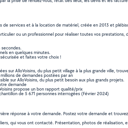
r la prise de rendez-vous, l’état des lieux, les devis et les facture
ns de services et à la location de matériel, créée en 2013 et plébi
culier ou un professionnel pour réaliser toutes vos prestations, d
s secondes.
nnels en quelques minutes.
sécurisée et faites votre choix !
sur AlloVoisins, du plus petit village à la plus grande ville, tro
 millions de demandes postées par an
ible sur AlloVoisins, du plus petit besoin aux plus grands projets.
votre demande
oVoisins propose un bon rapport qualité/prix
chantillon de 5 671 personnes interrogées (Février 2024)
remière réponse à votre demande. Postez votre demande et trouve
ers, qui vous ont contacté. Présentation, photos de réalisation, exp