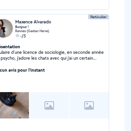
Particulier
Maxence Alvarado
Bonjour !
Rennes (Gaetan Herve)
-/5
ésentation
ulaire d'une licence de sociologie, en seconde année
psycho, j'adore les chats avec qui j'ai un certain
ling. Sur mon temps libre, je fais de l'aide aux
oirs, du sport, j'écris et joue aux jeux vidéos.
cun avis pour l'instant