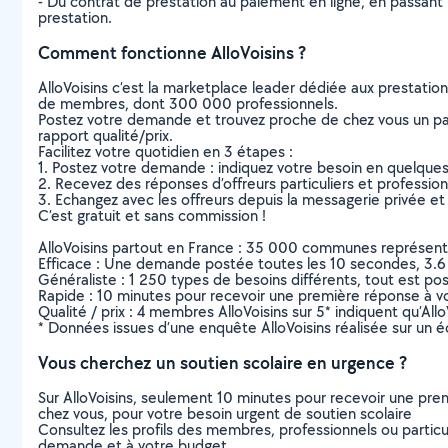
- Du contrat de prestation au paiement en ligne, en passant pa
prestation.
Comment fonctionne AlloVoisins ?
AlloVoisins c’est la marketplace leader dédiée aux prestatio
de membres, dont 300 000 professionnels.
Postez votre demande et trouvez proche de chez vous un parti
rapport qualité/prix.
Facilitez votre quotidien en 3 étapes :
1. Postez votre demande : indiquez votre besoin en quelque
2. Recevez des réponses d’offreurs particuliers et professio
3. Echangez avec les offreurs depuis la messagerie privée et 
C’est gratuit et sans commission !
AlloVoisins partout en France : 35 000 communes représentées 
Efficace : Une demande postée toutes les 10 secondes, 3.6
Généraliste : 1 250 types de besoins différents, tout est poss
Rapide : 10 minutes pour recevoir une première réponse à 
Qualité / prix : 4 membres AlloVoisins sur 5* indiquent qu’All
* Données issues d’une enquête AlloVoisins réalisée sur un é
Vous cherchez un soutien scolaire en urgence ?
Sur AlloVoisins, seulement 10 minutes pour recevoir une p
chez vous, pour votre besoin urgent de soutien scolaire
Consultez les profils des membres, professionnels ou particuli
demande et à votre budget.