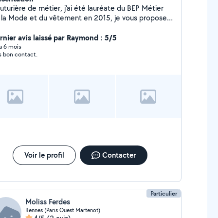
uturière de métier, j'ai été lauréate du BEP Métier
 la Mode et du vêtement en 2015, je vous propose
s services de couture retouche et repassage
tudie toutes propositions. J'ai prit des cours de piano
rnier avis laissé par Raymond : 5/5
ndant 5 ans chez un professeur diplômée du
 a 6 mois
s bon contact.
nservatoire de Paris. Et maintenant depuis 2011 je
nne des cours de piano chez le particulier mon public
e 6 ans à plus de 60 ans, Tarif 18 euros l'heure. Je
rde des enfants très régulièrement depuis votre
micile, ayant eu le CAP PETITE ENFACE en 2011.
Voir le profil
Contacter
Particulier
Moliss Ferdes
Rennes (Paris Ouest Martenot)