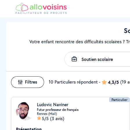
So
Votre enfant rencontre des difficultés scolaires ? T
Filtres
10 Particuliers répondent
-
4,3/5
(19 a
Particulier
Ludovic Naviner
Futur professeur de français
Rennes (Mail)
5/5
(3 avis)
Présentation