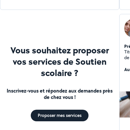
Pr
Vous souhaitez proposer
Tit
de 
vos services de Soutien
fee
dev
Au
scolaire ?
Inscrivez-vous et répondez aux demandes près
de chez vous !
Proposer mes services