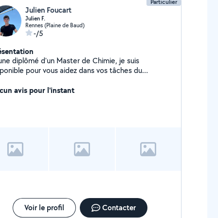
Particulier
Julien Foucart
Julien F.
Rennes (Plaine de Baud)
-/5
ésentation
une diplômé d'un Master de Chimie, je suis
sponible pour vous aidez dans vos tâches du
tidien, ainsi que pour du soutien scolaire en
ysique-Chimie, Maths et Anglais !
cun avis pour l'instant
Voir le profil
Contacter