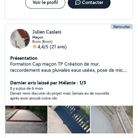
bientôt.
Voir le profil
Contacter
Particulier
Julien Caslani
Maçon
Broin (Broin)
4,4/5
(21 avis)
Présentation
Formation Cap maçon TP Création de mur,
raccordement eaux pluviales eaux usées, pose de micro
stations, aménagement de cour (pose de bordures,
pavé..), dalles, terrasses.... 14 ans d'expérience
Dernier avis laissé par Mélanie : 1/5
professionnelle.
Il y a plus de 6 mois
Devait venir discuter du projet mais Jamais eu de nouvelle
après avoir annulé notre rdv.