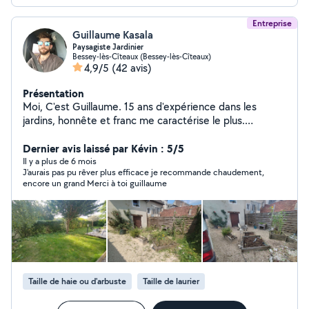
Entreprise
Guillaume Kasala
Paysagiste Jardinier
Bessey-lès-Cîteaux (Bessey-lès-Cîteaux)
4,9/5
(42 avis)
Présentation
Moi, C'est Guillaume. 15 ans d'expérience dans les
jardins, honnête et franc me caractérise le plus.
Toujours dans la recherche de s'améliorer, je souhaite
proposer mes services dans les espaces verts, mais
Dernier avis laissé par Kévin : 5/5
surtout le soin des végétaux. Je propose souvent des
Il y a plus de 6 mois
J'aurais pas pu rêver plus efficace je recommande chaudement,
alternatives pour égayer les jardins, éviter trop le
encore un grand Merci à toi guillaume
minéral et des solutions pour créer un jardin suffisant à
lui même. Homme a tout faire, Bricoleur et débrouillard
dans l'âme, je suis très habile de mes mains et j'aime
innover. Rendons les jardins plus colorés, plus natures,
et beaucoup plus libres. La maçonnerie paysagère est
aussi dans mes cordes, la création de bordures en fer et
de jardinière en bois sont aussi mes atouts. Hésiter pas
Taille de haie ou d'arbuste
Taille de laurier
à me contacter, appelons nous et voyons comment
améliorer, créer, rêver de votre jardin ensemble. À