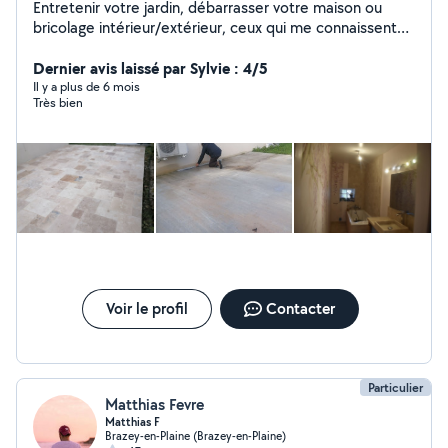
Entretenir votre jardin, débarrasser votre maison ou
bricolage intérieur/extérieur, ceux qui me connaissent
m'appelle "la force tranquille". A chaque problème sa
solution.
Dernier avis laissé par Sylvie : 4/5
Il y a plus de 6 mois
Très bien
Voir le profil
Contacter
Particulier
Matthias Fevre
Matthias F
Brazey-en-Plaine (Brazey-en-Plaine)