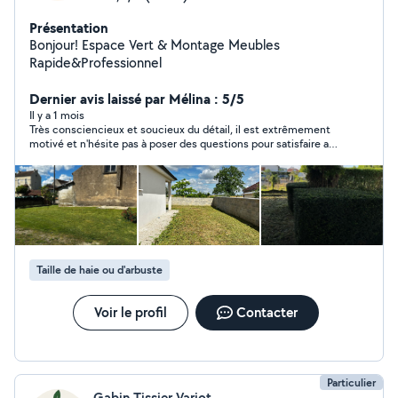
Présentation
Bonjour! Espace Vert & Montage Meubles
Rapide&Professionnel
Dernier avis laissé par Mélina : 5/5
Il y a 1 mois
Très consciencieux et soucieux du détail, il est extrêmement
motivé et n'hésite pas à poser des questions pour satisfaire au
mieux les attentes client et orienter son travail dans ce sens.
Les personnes ayant mis 1 seule étoile ne lui ont tout
simplement pas répondu, mais je peux certifier qu'il est plus
que correct et Valentin répondu du tac au tac. Je le
recommande les yeux fermés. Et il mérite vraiment d'être payé
+.
Taille de haie ou d'arbuste
Voir le profil
Contacter
Particulier
Gabin Tissier Variot