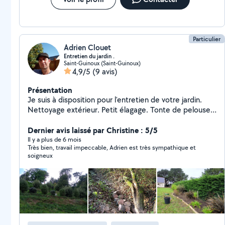
Particulier
Adrien Clouet
Entretien du jardin .
Saint-Guinoux (Saint-Guinoux)
4,9/5
(9 avis)
Présentation
Je suis à disposition pour l'entretien de votre jardin.
Nettoyage extérieur. Petit élagage. Tonte de pelouse.
Taille de haie. Deserbage. Rattrapage général du jardin
Aide aux travaux extérieurs. J'ai le matériel et je vous
Dernier avis laissé par Christine : 5/5
débarrasse de vos déchets verts. J'accepte le
Il y a plus de 6 mois
Très bien, travail impeccable, Adrien est très sympathique et
paiement en CESU.
soigneux