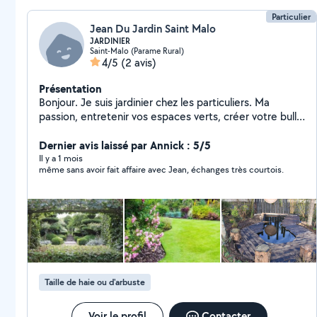
Particulier
Jean Du Jardin Saint Malo
JARDINIER
Saint-Malo (Parame Rural)
4/5
(2 avis)
Présentation
Bonjour. Je suis jardinier chez les particuliers. Ma
passion, entretenir vos espaces verts, créer votre bulle
de bien être. Je travaille du lundi au vendredi sur le
secteur de Saint Malo/Cancale. Pour de plus amples
Dernier avis laissé par Annick : 5/5
renseignements, je vous invite à m'envoyer un
Il y a 1 mois
même sans avoir fait affaire avec Jean, échanges très courtois.
message. Mes prestations : - tonte de pelouse - taille
de haies - entretien ou création de massifs - taille
d'arbres et arbustes - petit élagage - évacuation des
déchets verts - clôture en bois
Taille de haie ou d'arbuste
Voir le profil
Contacter