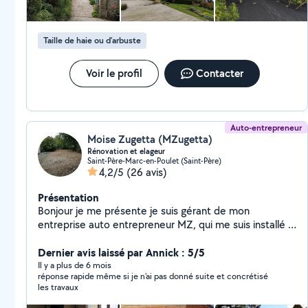
Taille de haie ou d'arbuste
Voir le profil
Contacter
Auto-entrepreneur
Moise Zugetta (MZugetta)
Rénovation et elageur
Saint-Père-Marc-en-Poulet (Saint-Père)
4,2/5
(26 avis)
Présentation
Bonjour je me présente je suis gérant de mon
entreprise auto entrepreneur MZ, qui me suis installé il
y a peu de temps sur Saint-Père-Marc-en-Poulet et
mais compétance son les suivant couverture
Dernier avis laissé par Annick : 5/5
maçonnerie peinture extérieure et intérieur rénovation
Il y a plus de 6 mois
réponse rapide même si je n'ai pas donné suite et concrétisé
des combles vitrification des planchers en bois élagage
les travaux
abattage et tonte de pelouse je fais aussi de la
maçonnerie pour plus de renseignements contactez-