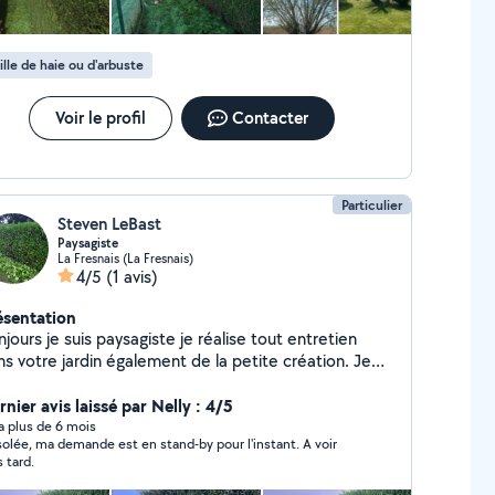
ille de haie ou d'arbuste
Voir le profil
Contacter
Particulier
Steven LeBast
Paysagiste
La Fresnais (La Fresnais)
4/5
(1 avis)
ésentation
jours je suis paysagiste je réalise tout entretien
ns votre jardin également de la petite création. Je
is ponctuel et minutieux à bientôt
nier avis laissé par Nelly : 4/5
y a plus de 6 mois
olée, ma demande est en stand-by pour l'instant. A voir
s tard.