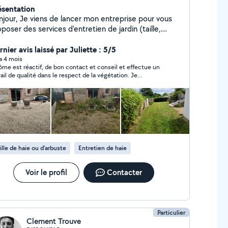
ésentation
 de lancer mon entreprise pour vous
poser des services d'entretien de jardin (taille,
te, entretien général, conseils) et de petits travaux
icolage à la maison. Avec 20 ans d'expérience
nier avis laissé par Juliette : 5/5
mme jardinier-paysagiste en France et au Canada, je
 a 4 mois
ôme est réactif, de bon contact et conseil et effectue un
is passionné, sérieux, dynamique et à l'écoute de vos
vail de qualité dans le respect de la végétation. Je
s équipé de mon propre matériel
ommande !
fessionnel, mais je peux aussi utiliser le vôtre si vous
préférez. J'interviens sur Saint-Malo et ses alentours.
 paiement en CESU (Chèque Emploi Service
sel) est accepté. N'hésitez pas à me contacter
r téléphone ou e-mail pour discuter de vos besoins
 demander un devis. À très bientôt pour prendre
ille de haie ou d'arbuste
Entretien de haie
n de votre jardin !
Voir le profil
Contacter
Particulier
Clement Trouve