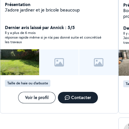
Présentation
Pr
J'adore jardiner et je bricole beaucoup
Bonjour, Je viens
pro
ton
Dernier avis laissé par Annick : 5/5
de br
Der
Il y a plus de 6 mois
co
Il y
réponse rapide même si je n'ai pas donné suite et concrétisé
Jér
su
les travaux
tra
besoins. Je sui
rec
pro
le 
Le
Univer
pa
ou
Taille de haie ou d'arbuste
Ta
soi
Voir le profil
Contacter