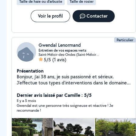
Taille de haie ou d'arbuste
Taille de rosier
Voir le profil
Contacter
Particulier
Gwendal Lenormand
Entretien de vos espaces verts
Saint-Méloir-des-Ondes (Saint-Méloir-des-Ondes)
5/5
(1 avis)
Présentation
Bonjour, j'ai 38 ans, je suis passionné et sérieux.
J'effectue tous types d'interventions dans le domaine
de l'entretien et aménagement d'espaces verts : tonte,
taille, débroussaillage, plantation, désherbage, création
Dernier avis laissé par Camille : 5/5
de massifs... Je suis bien équipé et travaille en CESU si
Il y a 5 mois
Gwendal est une personne très soigneuse et réactive ! Je
vous le souhaitez.
recommande !