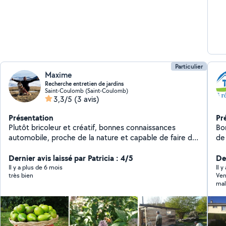
Particulier
Maxime
Recherche entretien de jardins
Saint-Coulomb (Saint-Coulomb)
3,3/5
(3 avis)
Présentation
Pr
Plutôt bricoleur et créatif, bonnes connaissances
Bon
automobile, proche de la nature et capable de faire de
de 
l'entretient et de la creation paysagiste, étudie toutes
propositions, je sais vite m'adapter aux situations !
Dernier avis laissé par Patricia : 4/5
Der
Alors hésitez pas si y'a besoin d'un coup de main
Il y a plus de 6 mois
Il 
très bien
Ven
malgré des
bcp
n’a
ave