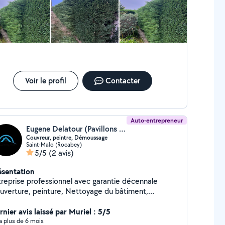
Voir le profil
Contacter
Auto-entrepreneur
Eugene Delatour (Pavillons Delatour)
Couvreur, peintre, Démoussage
Saint-Malo (Rocabey)
5/5
(2 avis)
ésentation
treprise professionnel avec garantie décennale
uverture, peinture, Nettoyage du bâtiment,
novation de toiture par Hydrofuge coloré ou incolore,
moussage remplacement de gouttières zinc et PVC
nier avis laissé par Muriel : 5/5
se de pvc sur desous de toit. Etc
y a plus de 6 mois