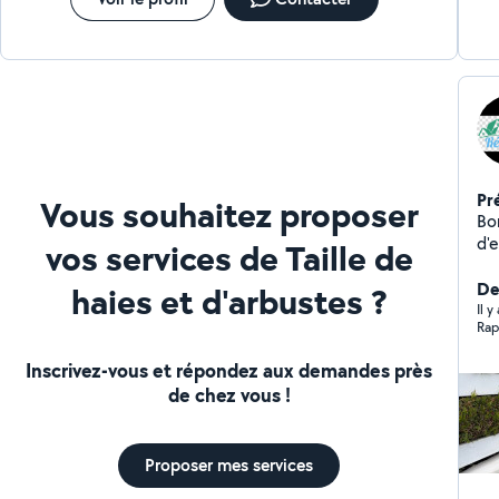
Pr
Vous souhaitez proposer
Bo
d'
vos services de Taille de
pa
ser
De
haies et d'arbustes ?
et 
Il y
Rapi
maç
pa
Inscrivez-vous et répondez aux demandes près
gr
de chez vous !
AS
CO
Proposer mes services