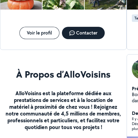
Ta
Voir le profil
Contacter
À Propos d’AlloVoisins
Pr
AlloVoisins est la plateforme dédiée aux
Bon
prestations de services et à la location de
da
matériel à proximité de chez vous ! Rejoignez
su
notre communauté de 4,5 millions de membres,
Der
Il 
professionnels et particuliers, et facilitez votre
Dés
quotidien pour tous vos projets !
plu