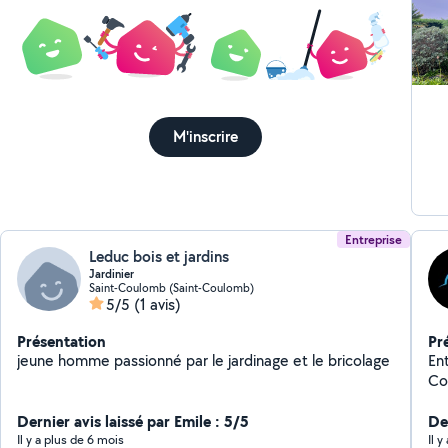
M'inscrire
Entreprise
Leduc bois et jardins
Jardinier
Saint-Coulomb (Saint-Coulomb)
5/5
(1 avis)
Présentation
Pr
jeune homme passionné par le jardinage et le bricolage
En
Co
ré
Dernier avis laissé par Emile : 5/5
Dé
Der
Po
Il y a plus de 6 mois
Il 