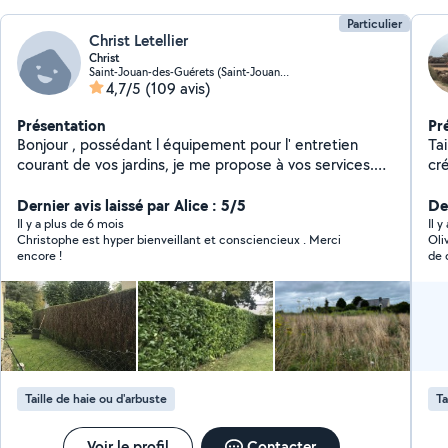
Particulier
Christ Letellier
Christ
Saint-Jouan-des-Guérets (Saint-Jouan-des-Guérets)
4,7/5
(109 avis)
Présentation
Pr
Bonjour , possédant l équipement pour l' entretien
Tai
courant de vos jardins, je me propose à vos services.
cr
Tonte , élagage , debroussaillage , scarification , taille
Po
de haies , etc Je peux également vous débarrasser des
Dernier avis laissé par Alice : 5/5
néc
Der
déchets verts.
si 
Il y a plus de 6 mois
Il 
Christophe est hyper bienveillant et consciencieux . Merci
Oli
encore !
de 
Taille de haie ou d'arbuste
Ta
Voir le profil
Contacter