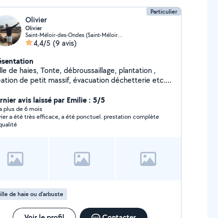
Particulier
Olivier
Olivier
Saint-Méloir-des-Ondes (Saint-Méloir-des-Ondes)
4,4/5
(9 avis)
ésentation
lle de haies, Tonte, débroussaillage, plantation ,
éation de petit massif, évacuation déchetterie etc.
ssède voiture et remorque et tous le matériel
essaire pour l'entretien de vos jardins. N'hésitez pas
nier avis laissé par Emilie : 5/5
besoin
y a plus de 6 mois
vier a été très efficace, a été ponctuel. prestation complète
qualité
ille de haie ou d'arbuste
Voir le profil
Contacter