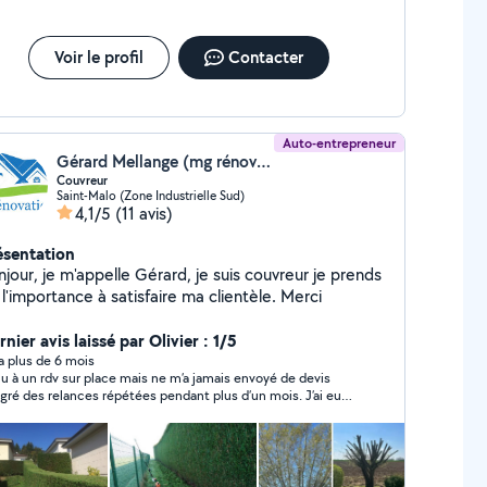
Voir le profil
Contacter
Auto-entrepreneur
Gérard Mellange (mg rénovation)
Couvreur
Saint-Malo (Zone Industrielle Sud)
4,1/5
(11 avis)
ésentation
jour, je m'appelle Gérard, je suis couvreur je prends
l'importance à satisfaire ma clientèle. Merci
nier avis laissé par Olivier : 1/5
y a plus de 6 mois
u à un rdv sur place mais ne m’a jamais envoyé de devis
 relances répétées pendant plus d’un mois. J’ai eu
 de patience d’attendre et d’attente sans cesse un devis qui
rrivera jamais…. Pas sérieux du tout. Ne perdez votre temps
c ce pseudos artisan qui n’en a que le nom mais pas le
talent.. À éviter absolument s