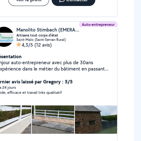
Auto-entrepreneur
Manolito Stimbach (EMERAUDE RÉNOVATION)
Artisans tout corps d'état
Saint-Malo (Saint-Servan Rural)
4,3/5
(12 avis)
ésentation
njour auto-entrepreneur avec plus de 30ans
expérience dans le métier du bâtiment en passant
r la maçonnerie, couverture je vous propose mes
vices , réparation toiture, entretien de couverture
rnier avis laissé par Gregory : 5/5
façade, ravalement, solin... ainsi que des travaux de
 a 24 jours
de, efficace et travail très qualitatif
onnerie dalle, joint de pierre, enduit... N'hésitez
s à me contacter deplacement et devis
atuit.CORDIALEMENT ÉMERAUDE RÉNOVATION.
SURANCE DÉCENNALE MAÇONNERIE ET
UVERTURE