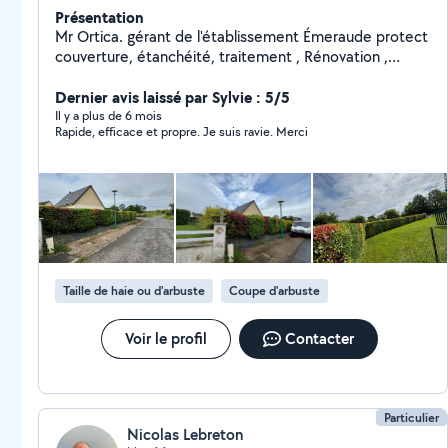
Présentation
Mr Ortica. gérant de l'établissement Émeraude protect
couverture, étanchéité, traitement , Rénovation ,
abattage et taille d'arbre toutes hauteur , taille de haie
. Travail soigné et de qualité. Intervention rapide et
Dernier avis laissé par Sylvie : 5/5
d'urgence dans un rayon de 40klm ( vous pouvez
Il y a plus de 6 mois
Rapide, efficace et propre. Je suis ravie. Merci
consulter mon établissement sur Google ( Émeraude
protect)pour des demandes privées , pour plus de
photos de mes projets et réalisations. Informations
complémentaires. N'accepte plus les chèque . Merci
de votre compréhension
Taille de haie ou d'arbuste
Coupe d'arbuste
Voir le profil
Contacter
Particulier
Nicolas Lebreton