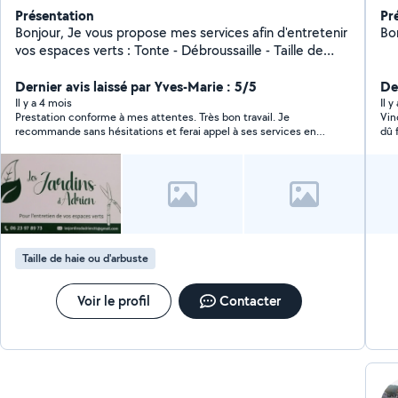
Présentation
Pr
Bonjour, Je vous propose mes services afin d'entretenir
Bo
vos espaces verts : Tonte - Débroussaille - Taille de
haies et arbustes isolés - Désherbage - Ramassage de
feuilles - Evacuation des déchets verts - Nettoyage
Dernier avis laissé par Yves-Marie : 5/5
Der
allées et terrasses... Règlement en Cesu possible
Il y a 4 mois
Il y
Prestation conforme à mes attentes. Très bon travail. Je
Vinc
N'hésitez pas à me contacter et au plaisir de vous
recommande sans hésitations et ferai appel à ses services en
dû 
rencontrer ! Adrien
fonction de mes besoins futurs. Merci Adrien
Taille de haie ou d'arbuste
Voir le profil
Contacter