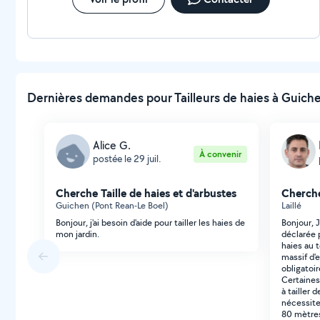
Dernières demandes pour Tailleurs de haies à Guiche
Alice G.
À convenir
postée le 29 juil.
Cherche Taille de haies et d'arbustes
Cherche
Guichen (Pont Rean-Le Boel)
Laillé
Bonjour, j'ai besoin d'aide pour tailler les haies de
Bonjour, 
mon jardin.
déclarée 
haies au t
massif d'
obligatoi
Certaines
à tailler 
nécessiten
80 mètres