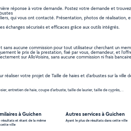
remière réponse à votre demande. Postez votre demande et trouve
rbustes
ers, qui vous ont contacté. Présentation, photos de réalisation, exp
s échanges sécurisés et efficaces grâce aux outils intégrés.
et sans aucune commission pour tout utilisateur cherchant un membre
uement le prix de la prestation, fixé par vous, demandeur, et l’offr
rectement sur AlloVoisins, sans aucune commission ni frais bancaire
ur réaliser votre projet de Taille de haies et d'arbustes sur la vil
r, entretien de haie, coupe d'arbuste, taille de laurier, taille de cyprès, ..
imilaires à Guichen
Autres services à Guichen
e résultats et étant de la même
Ayant le plus de résultats dans cette ville
cette ville