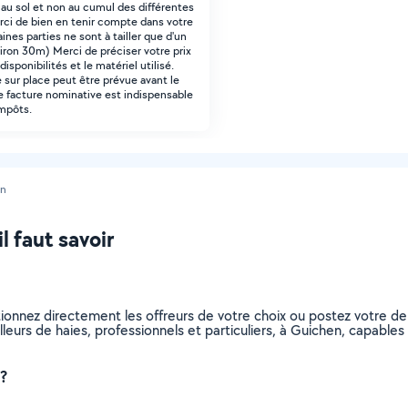
 au sol et non au cumul des différentes
rci de bien en tenir compte dans votre
taines parties ne sont à tailler que d'un
iron 30m) Merci de préciser votre prix
 disponibilités et le matériel utilisé.
e sur place peut être prévue avant le
e facture nominative est indispensable
impôts.
en
l faut savoir
ctionnez directement les offreurs de votre choix ou postez votre
tailleurs de haies, professionnels et particuliers, à Guichen, capab
 ?