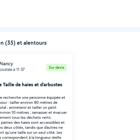
n (35) et alentours
Nancy
Sur devis
postée à 11:37
 Taille de haies et d'arbustes
Je recherche une personne équipée et
pour : tailler environ 80 mètres de
otal ; entretenir et tailler un petit
environ 10 mètres ; ramasser et évacuer
rement tous les déchets verts.
 parties des haies sont accessibles et
des deux côtés, tandis que d'autres ne
t qu'une taille sur un seul côté. Les
 correspondent à la longueur réelle