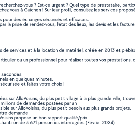
recherchez-vous ? Est-ce urgent ? Quel type de prestataire, particu
 chez vous à Guichen ! Sur leur profil, consultez les services proposé
ns pour des échanges sécurisés et efficaces.
r la prise de rendez-vous, l’état des lieux, les devis et les facture
ns de services et à la location de matériel, créée en 2013 et plébi
culier ou un professionnel pour réaliser toutes vos prestations, d
s secondes.
nnels en quelques minutes.
sécurisée et faites votre choix !
sur AlloVoisins, du plus petit village à la plus grande ville, tro
 millions de demandes postées par an
ible sur AlloVoisins, du plus petit besoin aux plus grands projets.
votre demande
oVoisins propose un bon rapport qualité/prix
chantillon de 5 671 personnes interrogées (Février 2024)