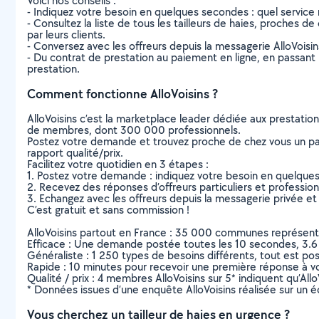
Voici nos conseils :
- Indiquez votre besoin en quelques secondes : quel service 
- Consultez la liste de tous les tailleurs de haies, proches de
par leurs clients.
- Conversez avec les offreurs depuis la messagerie AlloVoisi
- Du contrat de prestation au paiement en ligne, en passant pa
prestation.
Comment fonctionne AlloVoisins ?
AlloVoisins c’est la marketplace leader dédiée aux prestatio
de membres, dont 300 000 professionnels.
Postez votre demande et trouvez proche de chez vous un parti
rapport qualité/prix.
Facilitez votre quotidien en 3 étapes :
1. Postez votre demande : indiquez votre besoin en quelque
2. Recevez des réponses d’offreurs particuliers et professio
3. Echangez avec les offreurs depuis la messagerie privée et 
C’est gratuit et sans commission !
AlloVoisins partout en France : 35 000 communes représentées 
Efficace : Une demande postée toutes les 10 secondes, 3.6
Généraliste : 1 250 types de besoins différents, tout est poss
Rapide : 10 minutes pour recevoir une première réponse à 
Qualité / prix : 4 membres AlloVoisins sur 5* indiquent qu’All
* Données issues d’une enquête AlloVoisins réalisée sur un é
Vous cherchez un tailleur de haies en urgence ?