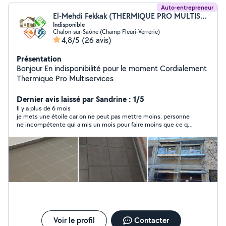
Auto-entrepreneur
El-Mehdi Fekkak (THERMIQUE PRO MULTISERVICES)
Indisponible
Chalon-sur-Saône (Champ Fleuri-Verrerie)
4,8/5
(26 avis)
Présentation
Bonjour En indisponibilité pour le moment Cordialement
Thermique Pro Multiservices
Dernier avis laissé par Sandrine : 1/5
Il y a plus de 6 mois
je mets une étoile car on ne peut pas mettre moins. personne
ne incompétente qui a mis un mois pour faire moins que ce qui
a ete prevu a l'origine : 4m2 de peinture et 8m2 de papier peint
avec plein de défaut et qui ose dire si vous regardez de loin, ça
ne se voit pas .... bref j'ai mis fin a la mission alors quil n'avait
tapissé que la moitié de ma pièce.... A ne pas faire confiance
Voir le profil
Contacter