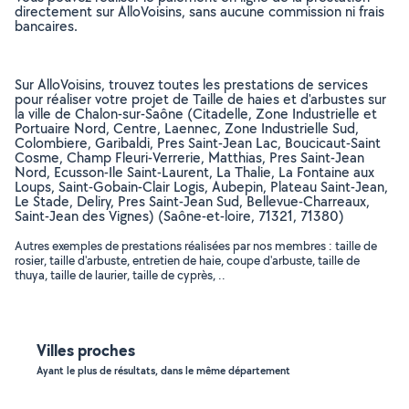
directement sur AlloVoisins, sans aucune commission ni frais
bancaires.
Sur AlloVoisins, trouvez toutes les prestations de services
pour réaliser votre projet de Taille de haies et d'arbustes sur
la ville de Chalon-sur-Saône (Citadelle, Zone Industrielle et
Portuaire Nord, Centre, Laennec, Zone Industrielle Sud,
Colombiere, Garibaldi, Pres Saint-Jean Lac, Boucicaut-Saint
Cosme, Champ Fleuri-Verrerie, Matthias, Pres Saint-Jean
Nord, Ecusson-Ile Saint-Laurent, La Thalie, La Fontaine aux
Loups, Saint-Gobain-Clair Logis, Aubepin, Plateau Saint-Jean,
Le Stade, Deliry, Pres Saint-Jean Sud, Bellevue-Charreaux,
Saint-Jean des Vignes) (Saône-et-loire, 71321, 71380)
Autres exemples de prestations réalisées par nos membres : taille de
rosier, taille d'arbuste, entretien de haie, coupe d'arbuste, taille de
thuya, taille de laurier, taille de cyprès, ..
Villes proches
Ayant le plus de résultats, dans le même département