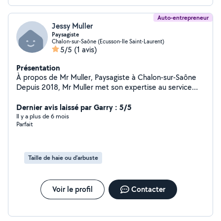
Auto-entrepreneur
Jessy Muller
Paysagiste
Chalon-sur-Saône (Ecusson-Ile Saint-Laurent)
5/5
(1 avis)
Présentation
À propos de Mr Muller, Paysagiste à Chalon-sur-Saône
Depuis 2018, Mr Muller met son expertise au service
des particuliers et des professionnels à Chalon-sur-
Saône et ses alentours. Spécialiste reconnu dans la taille
Dernier avis laissé par Garry : 5/5
de haies, l'élagage et l'abattage d'arbres, il intervient
Il y a plus de 6 mois
Parfait
avec rigueur, sécurité et respect de l'environnement.
Fort d'une expérience solide sur le terrain, Mr Muller
s'engage à offrir des prestations de qualité, adaptées à
chaque type de végétation et à chaque situation. Que
Taille de haie ou d'arbuste
ce soit pour entretenir votre jardin, sécuriser un arbre
menaçant ou valoriser vos espaces verts, vous
bénéficiez d'un savoir-faire fiable, d'un matériel
Voir le profil
Contacter
professionnel et d'un travail soigné.