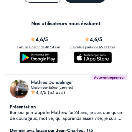
Nos utilisateurs nous évaluent
4,6/5
4,6/5
Calculé à partir de 48731 avis
Calculé à partir de 66000 avis
Auto-entrepreneur
Mathieu Dondelinger
Chalon-sur-Saône (Laennec)
4,2/5
(33 avis)
Présentation
Bonjour je m'appelle Mathieu j'ai 24 ans, je suis quelqu'un
de courageux, motivé, qui apprends assez vite, je suis à
l'écoute des différentes consignes que l'on pourrais me
donner, si vous avez besoin d'aide n'hésitez pas à faire
Dernier avis laissé par Jean-Charles : 1/5