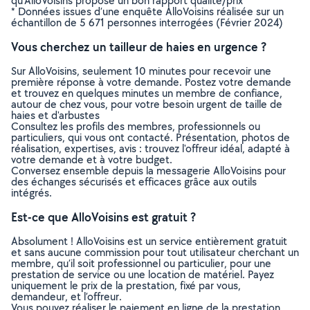
qu’AlloVoisins propose un bon rapport qualité/prix
* Données issues d’une enquête AlloVoisins réalisée sur un
échantillon de 5 671 personnes interrogées (Février 2024)
Vous cherchez un tailleur de haies en urgence ?
Sur AlloVoisins, seulement 10 minutes pour recevoir une
première réponse à votre demande. Postez votre demande
et trouvez en quelques minutes un membre de confiance,
autour de chez vous, pour votre besoin urgent de taille de
haies et d'arbustes
Consultez les profils des membres, professionnels ou
particuliers, qui vous ont contacté. Présentation, photos de
réalisation, expertises, avis : trouvez l'offreur idéal, adapté à
votre demande et à votre budget.
Conversez ensemble depuis la messagerie AlloVoisins pour
des échanges sécurisés et efficaces grâce aux outils
intégrés.
Est-ce que AlloVoisins est gratuit ?
Absolument ! AlloVoisins est un service entièrement gratuit
et sans aucune commission pour tout utilisateur cherchant un
membre, qu’il soit professionnel ou particulier, pour une
prestation de service ou une location de matériel. Payez
uniquement le prix de la prestation, fixé par vous,
demandeur, et l’offreur.
Vous pouvez réaliser le paiement en ligne de la prestation