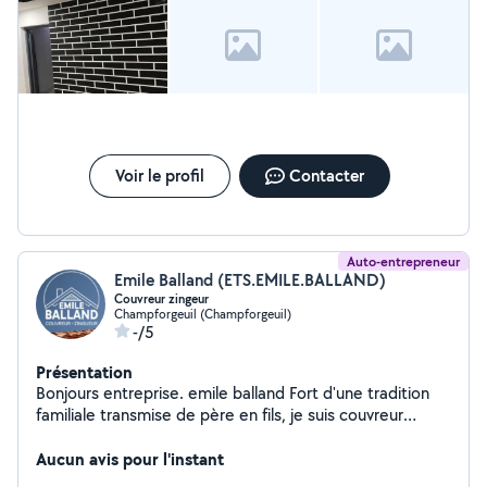
Voir le profil
Contacter
Auto-entrepreneur
Emile Balland (ETS.EMILE.BALLAND)
Couvreur zingeur
Champforgeuil (Champforgeuil)
-/5
Présentation
Bonjours entreprise. emile balland Fort d'une tradition
familiale transmise de père en fils, je suis couvreur
zingueur animé par une ambition constante de
perfectionnement. Mon parcours professionnel est
Aucun avis pour l'instant
ancré dans un savoir-faire ancestral, allié à une passion