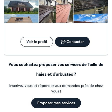
sincère pour les métiers du bâtiment. Je m'engage à
offrir des prestations d'une qualité irréprochable, en
mettant mon expertise au service de vos projets. Mon
ambition me pousse à relever chaque défi avec
détermination, en recherchant sans cesse les solutions
les plus adaptées et les plus durables. Je suis convaincu
que mon dévouement et ma rigueur sauront répondre à
vos attentes les plus exigeantes.
Voir le profil
Contacter
Vous souhaitez proposer vos services de Taille de
haies et d'arbustes ?
Inscrivez-vous et répondez aux demandes près de chez
vous !
Proposer mes services