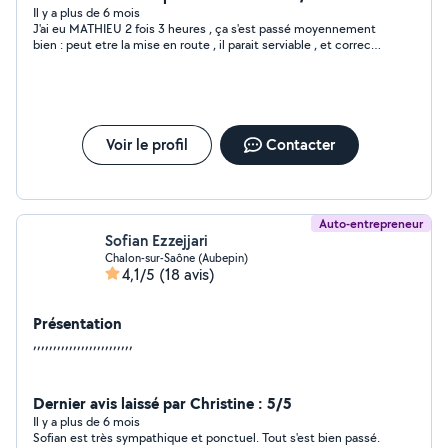
appels à mes services
Il y a plus de 6 mois
J'ai eu MATHIEU 2 fois 3 heures , ça s'est passé moyennement
bien : peut etre la mise en route , il parait serviable , et correct ,
mais " il parait " Il devait metre en place le crédit d'impot ; Niet !
rien n'a été fait , ensuite il s'est bléssé chez lui , soit diasant
coup de masse sur la main , début juillet , et depuis plus de
contact , répond pas aux appels ni au méssages , bref pas
intéréssant et inconpétent du moins pour le jardinage .
Voir le profil
Contacter
Auto-entrepreneur
Sofian Ezzejjari
Chalon-sur-Saône (Aubepin)
4,1/5
(18 avis)
Présentation
,,,,,,,,,,,,,,,,,,,,,,,,,
Dernier avis laissé par Christine : 5/5
Il y a plus de 6 mois
Sofian est très sympathique et ponctuel. Tout s'est bien passé.