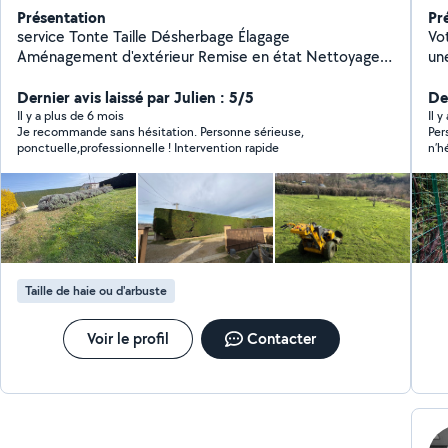
Présentation
Pr
service Tonte Taille Désherbage Élagage
Vo
Aménagement d'extérieur Remise en état Nettoyage
un
de cour et bassin
rén
Dernier avis laissé par Julien : 5/5
d'e
Der
ac
Il y a plus de 6 mois
Il 
Je recommande sans hésitation. Personne sérieuse,
Per
bé
ponctuelle,professionnelle ! Intervention rapide
n’h
eur
gra
De
se
pou
Taille de haie ou d'arbuste
Voir le profil
Contacter