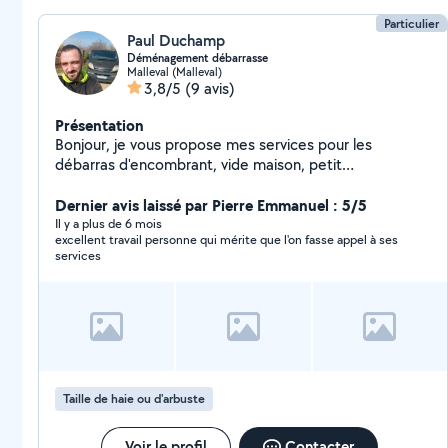
Particulier
Paul Duchamp
Déménagement débarrasse
Malleval (Malleval)
3,8/5
(9 avis)
Présentation
Bonjour, je vous propose mes services pour les
débarras d'encombrant, vide maison, petit
déménagement, entretien de jardin ou taille des haie
et autre petit bricolage..
Dernier avis laissé par Pierre Emmanuel : 5/5
Il y a plus de 6 mois
excellent travail personne qui mérite que l'on fasse appel à ses
services
Taille de haie ou d'arbuste
Voir le profil
Contacter