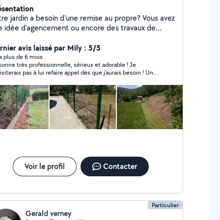
ésentation
tre jardin a besoin d'une remise au propre? Vous avez
e idée d'agencement ou encore des travaux de
ovation à effectuer? De la peinture à l'entretien
spaces verts, je vous garantis un travail soigné, en
nier avis laissé par Mily : 5/5
cord avec vos exigences. Les particuliers peuvent
y a plus de 6 mois
sonne très professionnelle, sérieux et adorable ! Je
néficier de 50% de crédit d'impôt (plafond 5000
ésiterais pas à lui refaire appel dès que j’aurais besoin ! Un
os) sur les prestations d'entretien d'espaces verts.
nd merci
s contrats à l'année sont possibles, selon votre
cteur géographique, n'hésitez pas à me contacter
r en savoir plus.
Voir le profil
Contacter
Particulier
Gerald verney