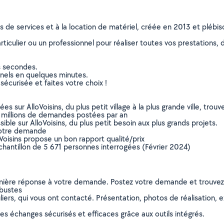
ns de services et à la location de matériel, créée en 2013 et plébi
culier ou un professionnel pour réaliser toutes vos prestations, d
s secondes.
nnels en quelques minutes.
sécurisée et faites votre choix !
sur AlloVoisins, du plus petit village à la plus grande ville, tro
 millions de demandes postées par an
ible sur AlloVoisins, du plus petit besoin aux plus grands projets.
votre demande
oVoisins propose un bon rapport qualité/prix
chantillon de 5 671 personnes interrogées (Février 2024)
remière réponse à votre demande. Postez votre demande et trouve
rbustes
ers, qui vous ont contacté. Présentation, photos de réalisation, exp
s échanges sécurisés et efficaces grâce aux outils intégrés.