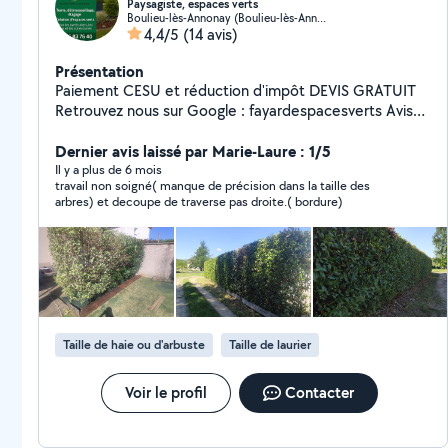
Paysagiste, espaces verts
Boulieu-lès-Annonay (Boulieu-lès-Annonay)
4,4/5
(14 avis)
Présentation
Paiement CESU et réduction d'impôt DEVIS GRATUIT
Retrouvez nous sur Google : fayardespacesverts Avis
clients consultables sur mon site internet ci dessus
Prestations : Entretient espaces verts Débroussaillage
Dernier avis laissé par Marie-Laure : 1/5
Élagage Taille de haie Désherbage Aménagement
Il y a plus de 6 mois
travail non soigné( manque de précision dans la taille des
extérieur Petit travaux d'intérieur TRAVAIL SÉRIEUX ET
arbres) et decoupe de traverse pas droite.( bordure)
APPLIQUÉ
Taille de haie ou d'arbuste
Taille de laurier
Voir le profil
Contacter