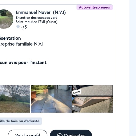
Auto-entrepreneur
Emmanuel Naveri (N.V.I)
Entretien des espaces vert
Saint-Maurice-l'Exil (Ouest)
-/5
ésentation
reprise familiale N.V.I
cun avis pour l'instant
ille de haie ou d'arbuste
Voir le profil
Contacter