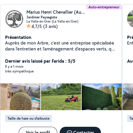
Auto-entrepreneur
Marius Henri Chevallier (Auprès De Mon Arbre)
Jardinier Paysagiste
La Valla-en-Gier (La Valla-en-Gier)
4,7/5
(3 avis)
Présentation
Pr
Auprès de mon Arbre, c'est une entreprise spécialisée
Ent
dans l'entretien et l'aménagement d'espaces verts, qui
allie expertise et passion pour la nature. Je suis ravi de
mettre à votre disposition mes services dans votre
Dernier avis laissé par Farida : 5/5
Au
région, afin de créer et maintenir des environnements
Il y a 1 mois
très sympathique
extérieurs qui vous ressemblent.
Taille de haie ou d'arbuste
Ta
Voir le profil
Contacter