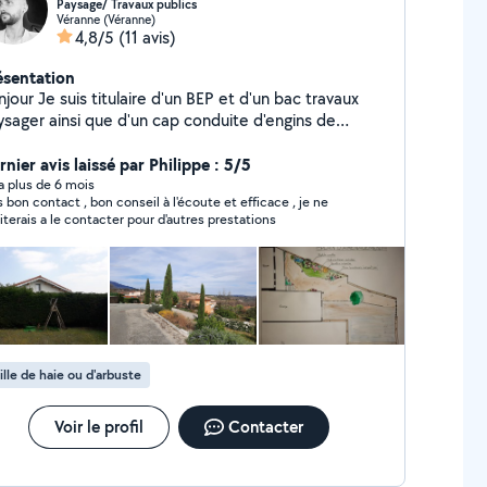
Paysage/ Travaux publics
Véranne (Véranne)
4,8/5
(11 avis)
ésentation
ulaire d'un BEP et d'un bac travaux
ysager ainsi que d'un cap conduite d'engins de
 Je dispose de tout le materiel nécessaire
r realiser les travaux d'espace vert (creation et
nier avis laissé par Philippe : 5/5
tretien). Je peux également vous réaliser un plan
y a plus de 6 mois
s bon contact , bon conseil à l'écoute et efficace , je ne
aménagement ou un aperçu en 3D en avant projet.
iterais a le contacter pour d'autres prestations
ésitez pas à me contacter par message. Travail
igné avec respect du végétal, et des périodes de
ille. Arrêtez avec les pousseur de tondeuse qui se
aysagiste! Je suis bon bricoleur (peinture,
co, soudure..). je peux proposer quelque outils à la
ation. Au plaisir sur votre chantier. salutations
ille de haie ou d'arbuste
Voir le profil
Contacter