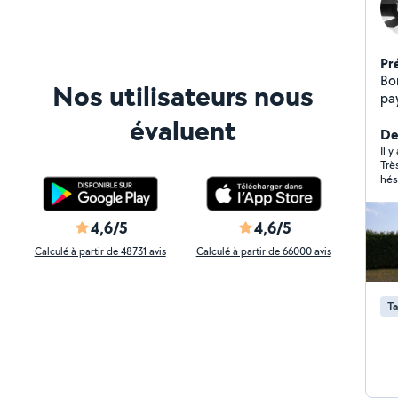
Pr
Bonjour Je suis tit
Nos utilisateurs nous
pa
chantier TP.
évaluent
pou
Der
en
Il 
Trè
d'
hés
n'h
so
ta
4,6/5
4,6/5
disent p
Calculé à partir de 48731 avis
Calculé à partir de 66000 avis
pla
loc
Ta