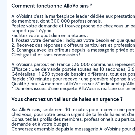
Comment fonctionne AlloVoisins ?
AlloVoisins c’est la marketplace leader dédiée aux prestatio
de membres, dont 300 000 professionnels.
Postez votre demande et trouvez proche de chez vous un parti
rapport qualité/prix.
Facilitez votre quotidien en 3 étapes :
1. Postez votre demande : indiquez votre besoin en quelque
2. Recevez des réponses d’offreurs particuliers et professio
3. Echangez avec les offreurs depuis la messagerie privée et 
C’est gratuit et sans commission !
AlloVoisins partout en France : 35 000 communes représentées 
Efficace : Une demande postée toutes les 10 secondes, 3.6
Généraliste : 1 250 types de besoins différents, tout est poss
Rapide : 10 minutes pour recevoir une première réponse à 
Qualité / prix : 4 membres AlloVoisins sur 5* indiquent qu’All
* Données issues d’une enquête AlloVoisins réalisée sur un é
Vous cherchez un tailleur de haies en urgence ?
Sur AlloVoisins, seulement 10 minutes pour recevoir une p
chez vous, pour votre besoin urgent de taille de haies et d'a
Consultez les profils des membres, professionnels ou particuli
demande et à votre budget.
Conversez ensemble depuis la messagerie AlloVoisins pour de