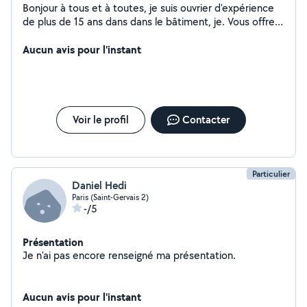
Bonjour à tous et à toutes, je suis ouvrier d'expérience
de plus de 15 ans dans dans le bâtiment, je. Vous offrent
mes services pas chère. N'hésitez pas à me faire appel.
à bientôt.
Aucun avis pour l'instant
Voir le profil
Contacter
Particulier
Daniel Hedi
Paris (Saint-Gervais 2)
-/5
Présentation
Je n'ai pas encore renseigné ma présentation.
Aucun avis pour l'instant