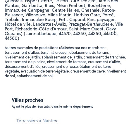
Québrais, Hyper Centre, Le Port, Cité scolaire, Jardin des
Plantes, Gambetta, Brais, Méan Penhöet, Bouletterie,
Immaculée Campagne, Centre Halles, Chesnaie, Reton-
Plaisance, Villeneuve, Villès Martin, Herbins Gare, Porcé,
Trébale, Immaculée Bourg, Petit Caporal, Parc paysager,
Hôtel de ville, Landettes-Avalix, Prézégat-Berthauderie, Ville
Port, Richarderie-Côte d'Amour, Saint-Marc Ouest, Gavy
Océanis) (Loire-atlantique, 44570, 44250, 44250, 44500,
44380)
Autres exemples de prestations réalisées par nos membres :
terrassement d'allée, terrain à creuser, déblaiement de terrain,
nivellement de jardin, aplanissement de jardin, creusement de tranchée,
terrassement de piscine, nivellement de terrasse, creusement d'allée,
décaissement d'allée, creusement de fosse, étalement de terre
végétale, évacuation de terre végétale, creusement de cave, nivellement
de sol, aplanissement de sol, ..
Villes proches
Ayant le plus de résultats, dans le même département
Terrassiers à Nantes