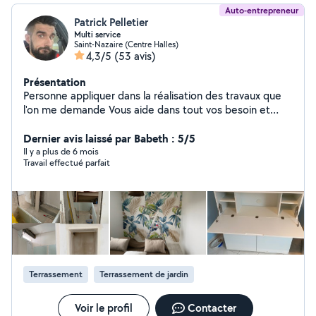
Auto-entrepreneur
Patrick Pelletier
Multi service
Saint-Nazaire (Centre Halles)
4,3/5
(53 avis)
Présentation
Personne appliquer dans la réalisation des travaux que
l'on me demande Vous aide dans tout vos besoin et
petit travaux, entretien,manutention, pose de carrelage,
peinture, etc. n'hésitez pas à me contacter je me
Dernier avis laissé par Babeth : 5/5
mettrai à votre disposition dans les meilleurs délais si
Il y a plus de 6 mois
Travail effectué parfait
nous nous mettons d'accord
Terrassement
Terrassement de jardin
Voir le profil
Contacter