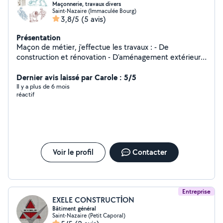
Maçonnerie, travaux divers
Saint-Nazaire (Immaculée Bourg)
3,8/5
(5 avis)
Présentation
Maçon de métier, j'effectue les travaux : - De
construction et rénovation - D'aménagement extérieur -
Travail de la pierre - Enduit imitation pierres -
Terrassement _Demolition.
Dernier avis laissé par Carole : 5/5
Il y a plus de 6 mois
réactif
Voir le profil
Contacter
Entreprise
EXELE CONSTRUCTİON
Bâtiment général
Saint-Nazaire (Petit Caporal)