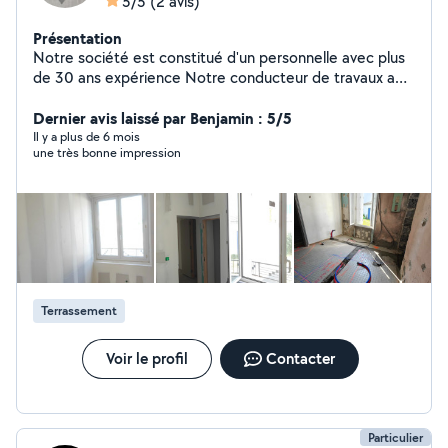
5/5
(2 avis)
Présentation
Notre société est constitué d'un personnelle avec plus
de 30 ans expérience Notre conducteur de travaux a
géré son entreprise pendant 12 ans Nous réalisons : -
Maçonnerie - Terrassement - Muret de jardin -
Dernier avis laissé par Benjamin : 5/5
Réalisation de piscine du terrassement à la mise en
Il y a plus de 6 mois
une très bonne impression
service - Placo - Carrelage - Des constructions de
maisons - Des extensions - Des travaux de rénovation -
Nous réalisons des travaux de remise en état de maison
et appartement de la modification des réseaux EU à la
peinture - Faisons des suivis de chantier Nos devis son
gratuit
Terrassement
Voir le profil
Contacter
Particulier