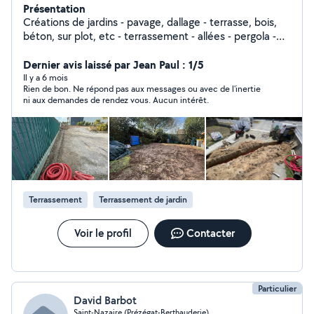
Présentation
Créations de jardins - pavage, dallage - terrasse, bois,
béton, sur plot, etc - terrassement - allées - pergola -
piscine, jacuzzi, bassin - plantation - entretiens de jardins
- élagage, abattage
Dernier avis laissé par Jean Paul : 1/5
Il y a 6 mois
Rien de bon. Ne répond pas aux messages ou avec de l'inertie
ni aux demandes de rendez vous. Aucun intérêt.
Terrassement
Terrassement de jardin
Voir le profil
Contacter
Particulier
David Barbot
Saint-Nazaire (Prézégat-Berthauderie)