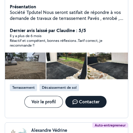
Présentation
Société Tpdutel Nous seront satifait de répondre à vos
demande de travaux de terrassement Pavés , enrobé ,
motif Création de jardin Raccordement des réseaux
Tous travaux de BTP VRD enrobés , Pavés , dalles , tous
Dernier avis laissé par Claudine : 5/5
travaux extérieurs A bientôt
Il y a plus de 6 mois
Réactif et compétent, bonnes réflexions..Tarif correct, je
recommande !!
Terrassement
Décaissement de sol
Voir le profil
Contacter
Auto-entrepreneur
Alexandre Védrine