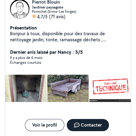
Pierrot Blouin
Jardinier paysagiste
Pornichet (Ermur-Les Forges)
4,7/5
(71 avis)
Présentation
Bonjour à tous, disponible pour des travaux de
nettoyage jardin, tonte, ramassage déchets ,
évacuation, petit travaux d'intérieur, transport de colis
ou autres, et demandes diverses. N'hésitez pas !
Dernier avis laissé par Nancy : 5/5
Il y a plus de 6 mois
Échanges courtois
Voir le profil
Contacter