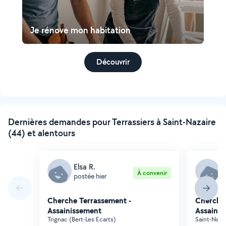
Je rénove mon habitation
Découvrir
Dernières demandes pour Terrassiers à Saint-Nazaire
(44) et alentours
Elsa R.
D
À convenir
postée hier
p
Cherche Terrassement -
Cherche 
Assainissement
Assainis
Trignac (Bert-Les Ecarts)
Saint-Naza