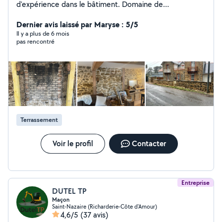
d'expérience dans le bâtiment. Domaine de
prédilection: -maçonnerie -Placo -Isolation Sinon,je
touche un peu à tout Peinture,nettoyage toiture,
Dernier avis laissé par Maryse : 5/5
parquet etc N'hésitez pas à demander conseil. Ou rdv
Il y a plus de 6 mois
pas rencontré
pour voir vos travaux Cordialement.
Terrassement
Voir le profil
Contacter
Entreprise
DUTEL TP
Maçon
Saint-Nazaire (Richarderie-Côte d'Amour)
4,6/5
(37 avis)