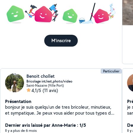
M'inscrire
Particulier
Benoit chollet
Bricolage int/ext,photo/video
Saint-Nazaire (Ville Port)
4,1/5
(11 avis)
Présentation
Pr
bonjour je suis quelqu'un de tres bricoleur, minutieux,
je 
et sympatique. Je peux vous aider pour tous types de
sa
travaux d'intérieur ou d'extérieur, peinture, cloison,
montage de meubles, jardinage, ect... Je suis
Dernier avis laissé par Anne-Marie : 1/5
De
également livreur vélo sur saint-nazaire je peux
Il y a plus de 6 mois
Il 