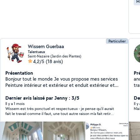
M
Particulier
Wissem Guerbaa
Talentueux
Saint-Nazaire (Jardin des Plantes)
4,2/5
(18 avis)
Présentation
Pr
Bonjour tout le monde Je vous propose mes services
anc
Peinture intérieur et extérieur et enduit extérieur et
tr
intérieur Ratissage,reboucher des trous,les bandes a
pe
joints Nettoyage façade et terrasse haute pression et
Dernier avis laissé par Jenny : 3/5
Der
anti mousse et produit Je peux vous aider aussi sur d
Il y a 1 mois
Il y
Wissem est très ponctuel et respectueux - je pense qu'il aurait
N'a
autres prestations
fait le travail comme il faut, une tout autre raison m'a fait retirer
ma demande.