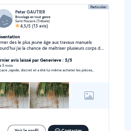
Particulier
Peter GAUTIER
Bricolage en tout genre
Saint-Nazaire (Trébale)
4,5/5
(13 avis)
ésentation
er des le plus jeune âge aux travaux manuels
ourd'hui j'ai la chance de maîtriser plusieurs corps de
ier manuels pour vous faciliter la tâche au
otidien.
rnier avis laissé par Genevieve : 5/5
 a 3 mois
efficace ,rapide, discret et a été lui même acheter les pièces,
Voir le profil
Contacter