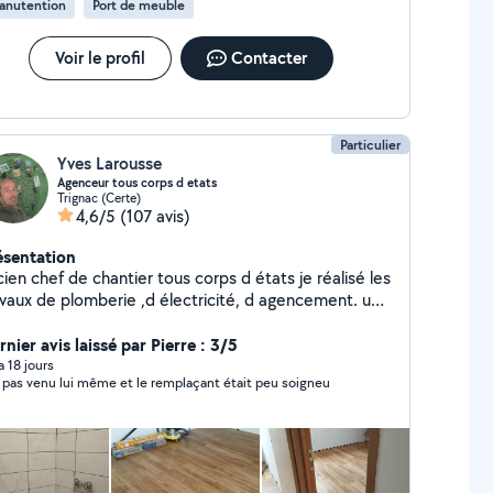
anutention
Port de meuble
Voir le profil
Contacter
Particulier
Yves Larousse
Agenceur tous corps d etats
Trignac (Certe)
4,6/5
(107 avis)
ésentation
ien chef de chantier tous corps d états je réalisé les
avaux de plomberie ,d électricité, d agencement. un
u de carrelage, et de divers revêtements de sol.
nier avis laissé par Pierre : 3/5
 a 18 jours
i pas venu lui même et le remplaçant était peu soigneu