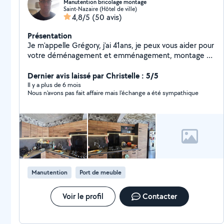
Manutention bricolage montage
Saint-Nazaire (Hôtel de ville)
4,8/5
(50 avis)
Présentation
Je m'appelle Grégory, j'ai 41ans, je peux vous aider pour
votre déménagement et emménagement, montage de
meubles et installation de cuisine et aussi installation
des électroménagers. Je ne possède pas de camion
Dernier avis laissé par Christelle : 5/5
mais j'ai le matériel nécessaire pour la manutention.
Il y a plus de 6 mois
Nous n'avons pas fait affaire mais l'échange a été sympathique
Manutention
Port de meuble
Voir le profil
Contacter