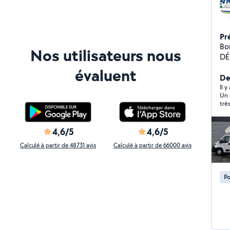
Pr
Bonjour, Auto-e
Nos utilisateurs nous
DÉ
DÉ
évaluent
et
Der
ef
Il y
Un 
In
trè
4,6/5
4,6/5
Calculé à partir de 48731 avis
Calculé à partir de 66000 avis
Po