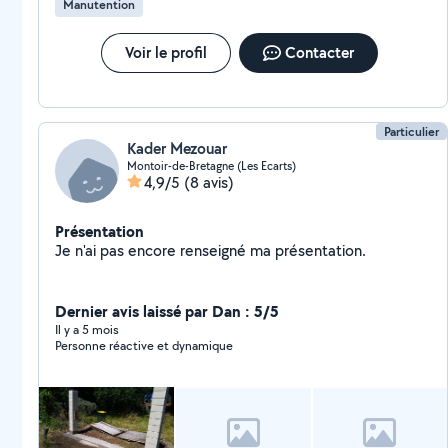
Manutention
Voir le profil
Contacter
Particulier
Kader Mezouar
Montoir-de-Bretagne (Les Ecarts)
4,9/5
(8 avis)
Présentation
Je n'ai pas encore renseigné ma présentation.
Dernier avis laissé par Dan : 5/5
Il y a 5 mois
Personne réactive et dynamique