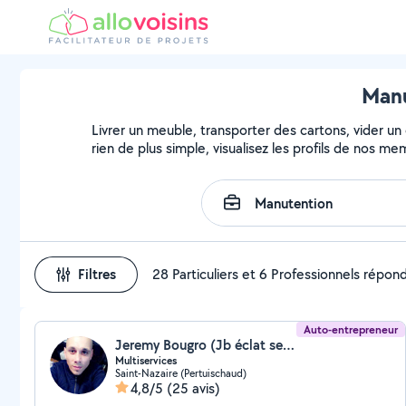
Manu
Livrer un meuble, transporter des cartons, vider un
rien de plus simple, visualisez les profils de nos m
Filtres
28 Particuliers et 6 Professionnels répon
Auto-entrepreneur
Jeremy Bougro (Jb éclat service)
Multiservices
Saint-Nazaire (Pertuischaud)
4,8/5
(25 avis)