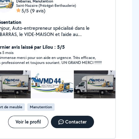
Débarras, Manutention
Saint-Nazaire (Prézégat-Berthauderie)
5/5
(9 avis)
ésentation
ntrepreneur spécialisé dans le
BARRAS, le VIDE-MAISON et l'aide au
MÉNAGEMENT, j'interviens auprès des particuliers
 des professionnels pour des prestations rapide
nier avis laissé par Lilou : 5/5
ficace et soigné. Devis gratuit et sans engagement.
 a 5 mois
immense merci pour son aide en urgence. Très efficace,
tervention rapide N'hésitez pas à me contacter
s professionnel et toujours souriant. UN GRAND MERCI !!!!!!!!
rt de meuble
Manutention
Voir le profil
Contacter