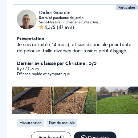
Particulier
Didier Gourdin
Retraité passionné de jardin
Saint-Nazaire (Richarderie-Côte d'Amour)
4,5/5
(47 avis)
Présentation
Je suis retraité ( 14 mois), et suis disponible pour tonte
de pelouse, taille diverses dont rosiers,petit élagage,
petit travaux, tapisserie, peinture, aide
déménagement. Budget à convenir ensemble, à la
Dernier avis laissé par Christine : 5/5
tâche, ou à l heure (25/h ). Je me déplace dans un
Il y a 27 jours
Efficace rapide et sympathique
périmètre d environ 20 km maximum autour de St
Nazaire. Je possède tondeuse électrique,
débroussailleur électrique également.
Manutention
Port de meuble
Voir le profil
Contacter