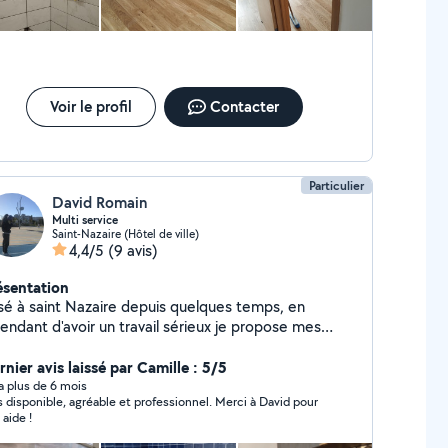
Voir le profil
Contacter
Particulier
David Romain
Multi service
Saint-Nazaire (Hôtel de ville)
4,4/5
(9 avis)
ésentation
sé à saint Nazaire depuis quelques temps, en
endant d'avoir un travail sérieux je propose mes
services. -Carreleur -Peintre -Bricolage
nier avis laissé par Camille : 5/5
y a plus de 6 mois
s disponible, agréable et professionnel. Merci à David pour
 aide !