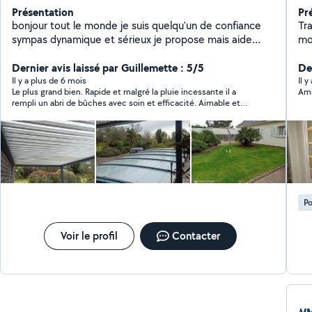
Présentation
Pr
bonjour tout le monde je suis quelqu'un de confiance
Tra
sympas dynamique et sérieux je propose mais aide
mot
avec plaisir en jardinage déménagement petit bricole
propreté. Mes
services à la personne sport partenaires hommes de
Dernier avis laissé par Guillemette : 5/5
performant
Der
ménage etc.... n'hésitez pas à me contacter votre prix
belles fin
Il y a plus de 6 mois
Il 
Le plus grand bien. Rapide et malgré la pluie incessante il a
Ami
sera le mien cordialement atman vivian et à bientôt
murs et 
rempli un abri de bûches avec soin et efficacité. Aimable et
obj
disponible Je le recommande et ferai de nouveau appel à lui
%. Satisfaction garantie : je prends chaque chantie
avec plaisir.
cœu
durable 
dis
Po
Voir le profil
Contacter