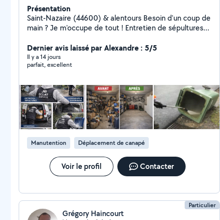
Présentation
Saint-Nazaire (44600) & alentours Besoin d'un coup de
main ? Je m'occupe de tout ! Entretien de sépultures
Nettoyage (logements, vitres, bacs, etc.) Débarras &
enlèvement d'encombrants Manutention & aide au
Dernier avis laissé par Alexandre : 5/5
déménagement Petit bricolage & montage de meubles
Il y a 14 jours
parfait, excellent
Peinture / tapisserie Entretien de jardin Petite
mécanique & réparation de vélos Transport & livraison
Travail soigné Intervention rapide Une demande
particulière ? Contactez-moi, j'étudie toutes vos
demandes avec plaisir !
Manutention
Déplacement de canapé
Voir le profil
Contacter
Particulier
Grégory Haincourt