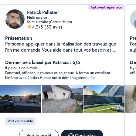
Auto-entrepreneur
Patrick Pelletier
Multi service
Saint-Nazaire (Centre Halles)
4,3/5
(53 avis)
Présentation
Pr
Personne appliquer dans la réalisation des travaux que
Form
l'on me demande Vous aide dans tout vos besoin et
auj
petit travaux, entretien,manutention, pose de
mét
carrelage, peinture, etc. n'hésitez pas à me contacter
Dernier avis laissé par Patricia : 5/5
qu
De
je me mettrai à votre disposition dans les meilleurs
Il y a plus de 6 mois
Il y
Ponctuel, efficace, rigoureux et soigneux. A formé un excellent
délais si nous nous mettons d'accord
binôme avec Jordan H pour notre déménagement. Je
recommande vivement. Merci Patrick.
Port de meuble
Voir le profil
Contacter