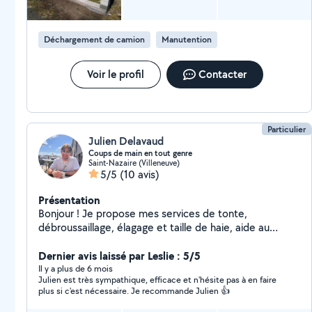
Déchargement de camion
Manutention
Voir le profil
Contacter
Particulier
Julien Delavaud
Coups de main en tout genre
Saint-Nazaire (Villeneuve)
5/5
(10 avis)
Présentation
Bonjour ! Je propose mes services de tonte,
débroussaillage, élagage et taille de haie, aide au
déménagement et coup de main en tout genre ! Je
peux également donner des cours de langue (Italien et
Dernier avis laissé par Leslie : 5/5
Anglais courant).
Il y a plus de 6 mois
Julien est très sympathique, efficace et n'hésite pas à en faire
plus si c'est nécessaire. Je recommande Julien 👍