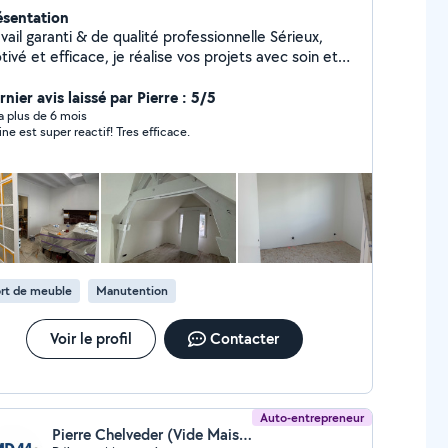
ésentation
vail garanti & de qualité professionnelle Sérieux,
ivé et efficace, je réalise vos projets avec soin et
 services : Isolation extérieure
e Peinture intérieure & extérieure avec
nier avis laissé par Pierre : 5/5
itions Pose d'enduit, rebouchage, rénovation
y a plus de 6 mois
ne est super reactif! Tres efficace.
plafonds Petits travaux & déménagement Mon
ectif : un résultat propre, durable et garanti à 100
r à
r, avec sérieux et efficacité, pour un résultat
et soigné. Contactez-moi directement, je suis
ponible et réactif pour vos projets.
rt de meuble
Manutention
Voir le profil
Contacter
Auto-entrepreneur
Pierre Chelveder (Vide Maison Débarras)