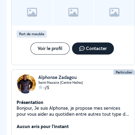
Port de meuble
Voir le profil
Contacter
Particulier
Alphonse Zadagou
Saint-Nazaire (Centre Halles)
-/5
Présentation
Bonjour, Je suis Alphonse, je propose mes services
pour vous aider au quotidien entre autres tout type de
dépannage bricolage, tâches ménagères. Je suis une
personne sérieuse, dynamique et digne de confiance.
Aucun avis pour l'instant
N'hésitez surtout pas à me contacter pour toutes vos