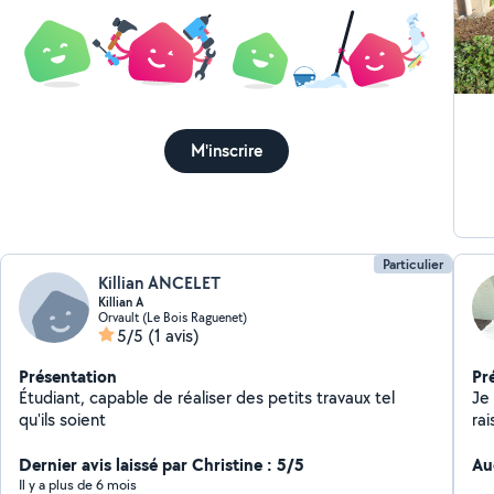
M'inscrire
Particulier
Killian ANCELET
Killian A
Orvault (Le Bois Raguenet)
5/5
(1 avis)
Présentation
Pr
Étudiant, capable de réaliser des petits travaux tel
Je 
qu'ils soient
rai
Dernier avis laissé par Christine : 5/5
Au
Il y a plus de 6 mois