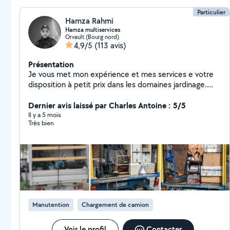
Particulier
Hamza Rahmi
Hamza multiservices
Orvault (Bourg nord)
4,9/5
(113 avis)
Présentation
Je vous met mon expérience et mes services e votre
disposition à petit prix dans les domaines jardinage.
Peintre et déménagement
Dernier avis laissé par Charles Antoine : 5/5
Il y a 5 mois
Très bien
Manutention
Chargement de camion
Voir le profil
Contacter