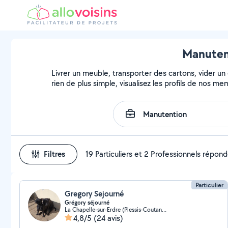
Manutent
Livrer un meuble, transporter des cartons, vider un
rien de plus simple, visualisez les profils de nos m
Filtres
19 Particuliers et 2 Professionnels répon
Particulier
Gregory Sejourné
Grégory séjourné
La Chapelle-sur-Erdre (Plessis-Coutancière)
4,8/5
(24 avis)