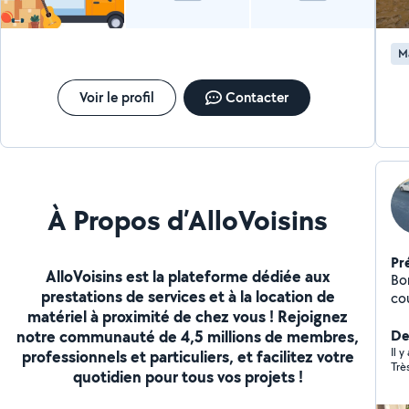
M
Voir le profil
Contacter
À Propos d’AlloVoisins
Pr
AlloVoisins est la plateforme dédiée aux
Bo
prestations de services et à la location de
cou
matériel à proximité de chez vous ! Rejoignez
que
notre communauté de 4,5 millions de membres,
terrasse . De na
De
un 
Il 
professionnels et particuliers, et facilitez votre
Trè
la s
quotidien pour tous vos projets !