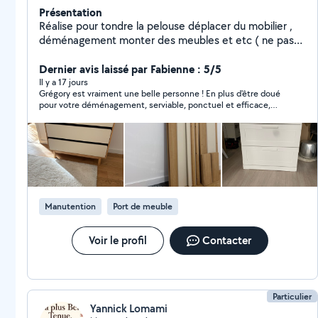
Présentation
Réalise pour tondre la pelouse déplacer du mobilier ,
déménagement monter des meubles et etc ( ne pas
faire de demande en privé, je ne peux pas répondre.) si
je met un j'aime sur votre demande c'est que je ne
Dernier avis laissé par Fabienne : 5/5
peux pas répondre au demande priver ducoup
Il y a 17 jours
Grégory est vraiment une belle personne ! En plus d'être doué
contactez moi en sms ou en appel merci
pour votre déménagement, serviable, ponctuel et efficace,
c'est quelqu'un d'une grande gentillesse ! Je le recommande
chaleureusement ! Merci Gregory !
Manutention
Port de meuble
Voir le profil
Contacter
Particulier
Yannick Lomami