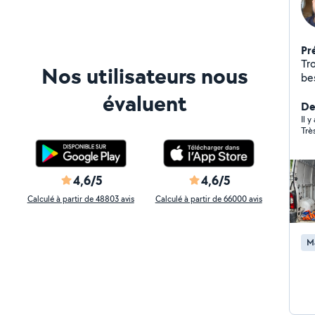
Pr
Tr
Nos utilisateurs nous
besoin ! Si j'ai mis un
si
évaluent
pe
Der
pas ce se
Il 
Trè
rapidement 
vo
des
La
4,6/5
4,6/5
Mo
Calculé à partir de 48803 avis
Calculé à partir de 66000 avis
d'
sh
haute pre
M
pe