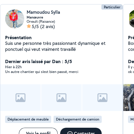
Particulier
Mamoudou Sylla
Manœuvre
Orvault (Plaisance)
5/5
(2 avis)
Présentation
Pr
Suis une personne très passionnant dynamique et
Bon
ponctuel qui veut vraiment travaillé
co
Dernier avis laissé par Dan : 5/5
De
Hier à 22h
Il 
Un autre chantier qui s'est bien passé, merci
ok 
Déplacement de meuble
Déchargement de camion
M
Voir le profil
Contacter