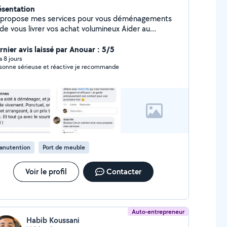
ésentation
 propose mes services pour vous déménagements
 de vous livrer vos achat volumineux Aider au
ménagement, Débarrasser d'encombrants Meubles
chets vert, démontage et montage de meubles ainsi
rnier avis laissé par Anouar : 5/5
vaux de Peinture et Placo je suis un Multi service
 a 8 jours
sonne sérieuse et réactive je recommande
mique professionnelle Motivé Ps : mon
x est toujours pour un seul trajet en cas de 2eme c
t double ou un peu moins que le double.
anutention
Port de meuble
Voir le profil
Contacter
Auto-entrepreneur
Habib Koussani