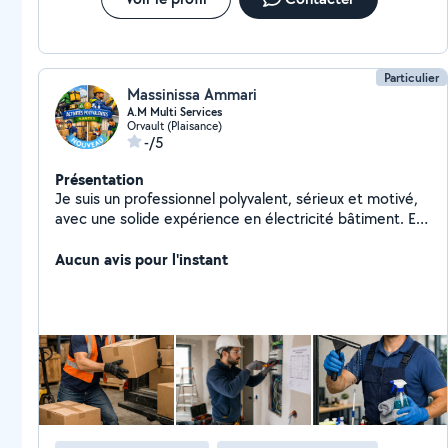
Particulier
Massinissa Ammari
A.M Multi Services
Orvault (Plaisance)
-/5
Présentation
Je suis un professionnel polyvalent, sérieux et motivé,
avec une solide expérience en électricité bâtiment. En
complément, je propose plusieurs services pour
faciliter votre quotidien : Livraison de colis taille S ou M
Aucun avis pour l'instant
autour de Nantes Service de nettoyage Manutention
et aide au déplacement de charges et montage
meuble et kits. Disponible, ponctuel et organisé, je
m'adapte à vos besoins. Si vous avez besoin de
quelqu'un de fiable, n'hésitez pas à me rappeler.