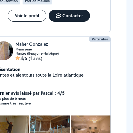
anutention
Port de meuble
Voir le profil
Contacter
Particulier
Maher Gonzalez
Menuiserie
Nantes (Beaujoire-Halvêque)
4/5
(1 avis)
ésentation
ntes et alentours toute la Loire atlantique
nier avis laissé par Pascal : 4/5
y a plus de 6 mois
sonne très réactive