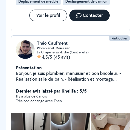
Déplacement de meuble
Déchargement de camion
Voir le profil
Contacter
Particulier
Théo Caufment
Plombier et Menuisier
La Chapelle-sur-Erdre (Centre ville)
4,5/5
(43 avis)
Présentation
Bonjour, je suis plombier, menuisier et bon bricoleur. -
Réalisation salle de bain. - Réalisation et montage
cuisine. - Pose d'appareils sanitaires. (Robinet, WC
suspendu, chauffe-eau et autres) - Dépannage. (Fuite,
Dernier avis laissé par Khelifa : 5/5
débouchage, dysfonctionnement et autres) -
Il y a plus de 6 mois
Très bon échange avec Théo
Rénovation. - Revêtement sol. - Tout travaux. Le plus
important pour moi : le contact et trouver les bonnes
solutions afin que vous soyez satisfait. Je vous remercie
d'avance pour votre confiance.