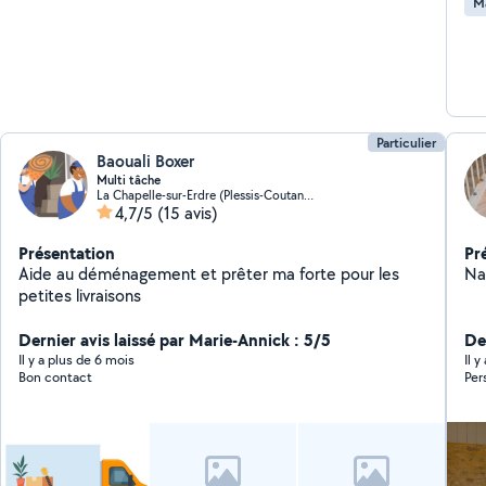
M
Particulier
Baouali Boxer
Multi tâche
La Chapelle-sur-Erdre (Plessis-Coutancière)
4,7/5
(15 avis)
Présentation
Pr
Aide au déménagement et prêter ma forte pour les
Na
petites livraisons
Dernier avis laissé par Marie-Annick : 5/5
Der
Il y a plus de 6 mois
Il 
Bon contact
Per