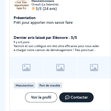
Manutentionnaire
Orvault (La Salentine)
5/5
(24 avis)
Présentation
Prêt pour apporter mon savoir faire
Dernier avis laissé par Eléonore : 5/5
Il y a 6 jours
Yannick et son collègue ont été ultra efficaces pour nous aider
à charger notre camion de déménagement ! Très ponctuel
aussi et super contact ! Je recommande les yeux fermés !
Manutention
Port de meuble
Voir le profil
Contacter