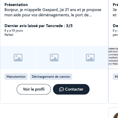
Présentation
Pr
Bonjour, je m'appelle Gaspard, j'ai 21 ans et je propose
Je
mon aide pour vos déménagements, le port de
et
charges et tous types de travaux de manutention.
dé
Sérieux, ponctuel, motivé et en bonne condition
Dernier avis laissé par Tancrede : 5/5
dé
De
physique, je peux vous aider à déplacer des meubles,
tra
Il y a 10 jours
Il y
Parfait
per
charger ou décharger un camion, monter des objets
autonome Dyna
lourds ou réaliser toute autre tâche physique. Je
pri
réponds rapidement à vos demandes et m'investis
es
pour un travail soigné. PS : je suis véhiculé
Manutention
Déchargement de camion
M
Voir le profil
Contacter