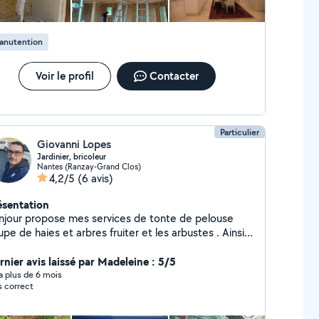
anutention
Voir le profil
Contacter
Particulier
Giovanni Lopes
Jardinier, bricoleur
Nantes (Ranzay-Grand Clos)
4,2/5
(6 avis)
ésentation
njour propose mes services de tonte de pelouse
pe de haies et arbres fruiter et les arbustes . Ainsi
 mes conseils pour l'entretien de votre jardin et
ture souriant, ponctuel,minutieux, avec
rnier avis laissé par Madeleine : 5/5
bon relationnel, j'aime accomplir le travail bien fait !!!!
y a plus de 6 mois
s correct
atisfaction du client et ma devise. prix attractif !!!!
(Personne arrangeant) hésitez pas à me contacter !!!