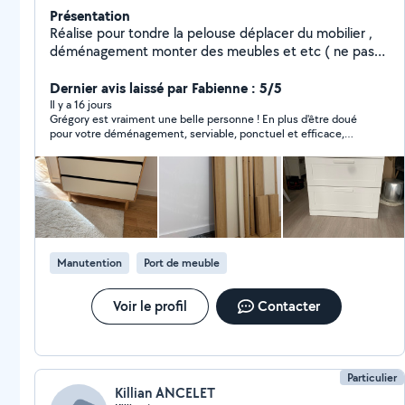
Présentation
Réalise pour tondre la pelouse déplacer du mobilier ,
déménagement monter des meubles et etc ( ne pas
faire de demande en privé, je ne peux pas répondre.) si
je met un j'aime sur votre demande c'est que je ne
Dernier avis laissé par Fabienne : 5/5
peux pas répondre au demande priver ducoup
Il y a 16 jours
Grégory est vraiment une belle personne ! En plus d'être doué
contactez moi en sms ou en appel merci
pour votre déménagement, serviable, ponctuel et efficace,
c'est quelqu'un d'une grande gentillesse ! Je le recommande
chaleureusement ! Merci Gregory !
Manutention
Port de meuble
Voir le profil
Contacter
Particulier
Killian ANCELET