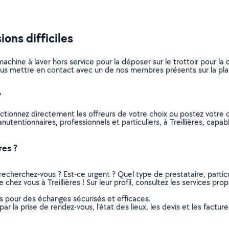
ons difficiles
achine à laver hors service pour la déposer sur le trottoir pour l
s mettre en contact avec un de nos membres présents sur la platef
?
ctionnez directement les offreurs de votre choix ou postez votr
manutentionnaires, professionnels et particuliers, à Treillières, ca
res ?
recherchez-vous ? Est-ce urgent ? Quel type de prestataire, particu
chez vous à Treillières ! Sur leur profil, consultez les services prop
ns pour des échanges sécurisés et efficaces.
r la prise de rendez-vous, l’état des lieux, les devis et les facture