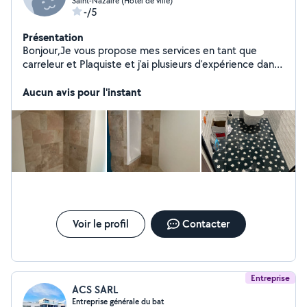
Saint-Nazaire (Hôtel de ville)
-/5
Présentation
Bonjour,Je vous propose mes services en tant que
carreleur et Plaquiste et j'ai plusieurs d'expérience dans
le bâtiment. Je vous propose mes services.
Cordialement.
Aucun avis pour l'instant
Voir le profil
Contacter
Entreprise
ACS SARL
Entreprise générale du bat