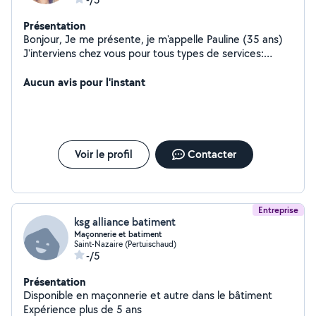
Présentation
Bonjour, Je me présente, je m'appelle Pauline (35 ans)
J'interviens chez vous pour tous types de services:
repassage, ménage, courses (marché ou supermarché),
cuisine, désherbage... N'hésitez pas à me contacter ! A
Aucun avis pour l'instant
bientôt !
Voir le profil
Contacter
Entreprise
ksg alliance batiment
Maçonnerie et batiment
Saint-Nazaire (Pertuischaud)
-/5
Présentation
Disponible en maçonnerie et autre dans le bâtiment
Expérience plus de 5 ans