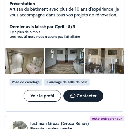
Présentation
Artisan du bâtiment avec plus de 10 ans d'expérience, je
vous accompagne dans tous vos projets de rénovation,
petits ou grands. Peinture intérieure et extérieure
Peinture décorative & effets 3D Placo / cloisons sèches
Dernier avis laissé par Cyril : 5/5
Isolation intérieure et extérieure Carrelage
Il y a plus de 6 mois
très réactif mais nous n avons pas fait affaire
Revêtements de sols et de murs Travail soigné et
finitions impeccables Conseils personnalisés Respect
des délais Devis gratuit & déplacement rapide Photos
de réalisations disponibles Contactez-moi pour un
résultat propre, durable et au juste prix.
Pose de carrelage
Carrelage de salle de bain
Voir le profil
Contacter
Auto-entrepreneur
Iustinian Groza (Groza Rènov)
Plaquiste, carreleur, peindre