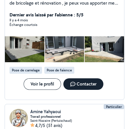
de bricolage et rénovation , je peux vous apporter mes
services dans différents domaines. Je suis très
minutieux et aime le travail bien fait. N'hésitez pas à me
Dernier avis laissé par Fabienne : 5/5
contacter!!
Il y a 4 mois
Échange courtois
Pose de carrelage
Pose de faïence
Voir le profil
Contacter
Particulier
Amine Yahyaoui
Travail professionnel
Saint-Nazaire (Pertuischaud)
4,7/5
(51 avis)