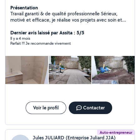
Présentation
Travail garanti & de qualité professionnelle Sérieux,
motivé et efficace, je réalise vos projets avec soin et
propreté. Mes services : Isolation extérieure
performante Peinture intérieure & extérieure avec
Dernier avis laissé par Assita : 5/5
belles finitions Pose d'enduit, rebouchage, rénovation
Il y a 4 mois
Parfait !!! Je recommande vivement
murs et plafonds Petits travaux & déménagement Mon
objectif : un résultat propre, durable et garanti à 100 %.
Satisfaction garantie : je prends chaque chantier à cœur,
avec sérieux et efficacité, pour un résultat durable et
soigné. Contactez-moi directement, je suis disponible
et réactif pour vos projets.
Voir le profil
Contacter
Auto-entrepreneur
Jules JULIARD (Entreprise Juliard JJA)