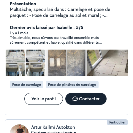
Présentation
Multitâche, spécialisé dans : Carrelage et pose de
parquet : - Pose de carrelage au sol et mural ; -
Rénovation et remplacement de revêtements existants
; - Pose de parquet flottant, stratifié ou contrecollé ; -
Dernier avis laissé par Isabelle : 5/5
Finitions soignées et travail de qualité.
Il y a 1 mois
Très aimable, nous n’avons pas travaillé ensemble mais
sûrement compétent et fiable, qualifié dans différents
domaines… une prochaine fois pour d’autres travaux sans doute
Pose de carrelage
Pose de plinthes de carrelage
Voir le profil
Contacter
Particulier
Artur Kallmi Autokton
Carrelage plombier plaquiste