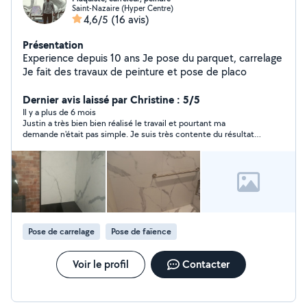
Saint-Nazaire (Hyper Centre)
4,6/5
(16 avis)
Présentation
Experience depuis 10 ans Je pose du parquet, carrelage
Je fait des travaux de peinture et pose de placo
Dernier avis laissé par Christine : 5/5
Il y a plus de 6 mois
Justin a très bien bien réalisé le travail et pourtant ma
demande n'était pas simple. Je suis très contente du résultat. Il
a bien protégé son chantier et l'a nettoyé avant de partir. Je
ferai un nouveau appel à lui pour d'autres travaux.
Pose de carrelage
Pose de faïence
Voir le profil
Contacter