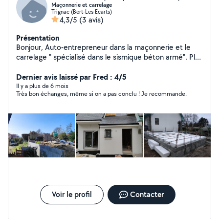
Maçonnerie et carrelage
Trignac (Bert-Les Ecarts)
4,3/5
(3 avis)
Présentation
Bonjour, Auto-entrepreneur dans la maçonnerie et le
carrelage " spécialisé dans le sismique béton armé". Plus
de 30 ans de métier, Je reste disponible pour toute
information et réalisation de vos travaux. J.juliard
Dernier avis laissé par Fred : 4/5
Il y a plus de 6 mois
Très bon échanges, même si on a pas conclu ! Je recommande.
Voir le profil
Contacter