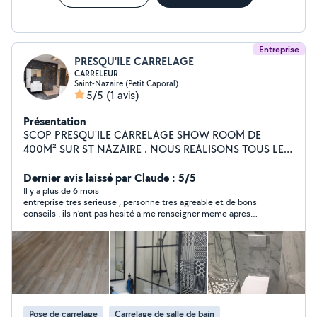
Entreprise
PRESQU'ILE CARRELAGE
CARRELEUR
Saint-Nazaire (Petit Caporal)
5/5
(1 avis)
Présentation
SCOP PRESQU'ILE CARRELAGE SHOW ROOM DE
400M² SUR ST NAZAIRE . NOUS REALISONS TOUS LES
PROJETS NEUF ET RENOVATION ( TOUT REVETEMENT
SOL ET MUR + CHAPE+MENUISERIE INTERIEURE) AVEC
Dernier avis laissé par Claude : 5/5
NOTRE PROPRE EQUIPE DE POSE CREATION PROJET
Il y a plus de 6 mois
entreprise tres serieuse , personne tres agreable et de bons
EN 3D SALLE EXPO OUVERTE DU LUNDI 9H AU
conseils . ils n’ont pas hesité a me renseigner meme apres
SAMEDI 18H ADHERENT PLUS QUE PRO (AVIS CLIENTS
leurs avoir dit que j’avais trouvé un connaissance. je
CLIENTS CONTROLES PAR PROCESS CERTIFIE ISO
recommande vivement
20252)
Pose de carrelage
Carrelage de salle de bain