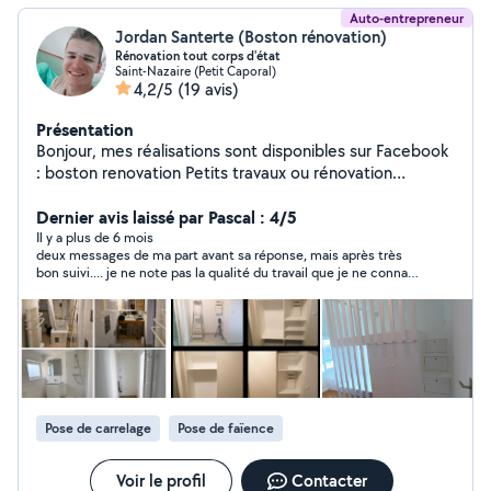
Auto-entrepreneur
Jordan Santerte (Boston rénovation)
Rénovation tout corps d'état
Saint-Nazaire (Petit Caporal)
4,2/5
(19 avis)
Présentation
Bonjour, mes réalisations sont disponibles sur Facebook
: boston renovation Petits travaux ou rénovation
complète : chaque projet compte pour moi Passionné,
professionnel, le sens du détail, je mets tout en œuvre
Dernier avis laissé par Pascal : 4/5
pour adapter chaque projet au client, éviter les
Il y a plus de 6 mois
deux messages de ma part avant sa réponse, mais après très
surcoûts, et surtout obtenir votre satisfaction totale
bon suivi.... je ne note pas la qualité du travail que je ne connais
que sa soit sur la qualité, les finitions ainsi que le prix
pas.
Garantie décennale : Ergo France amis 3f Je reste
disponible pour toute information N'hésitez pas Jordan
Pose de carrelage
Pose de faïence
Voir le profil
Contacter