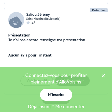
Particulier
Saliou Jérémy
Saint-Nazaire (Bouletterie)
-/5
Présentation
Je n'ai pas encore renseigné ma présentation.
Aucun avis pour l'instant
Connectez-vous pour profiter
Voir le profil
Contacter
pleinement d'AlloVoisins
M'inscrire
Carte
Déjà inscrit ? Me connecter