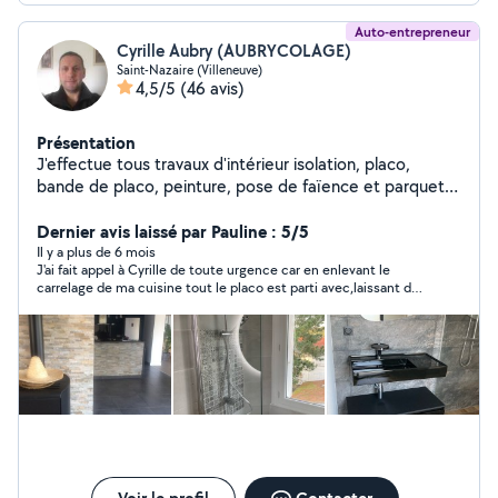
Auto-entrepreneur
Cyrille Aubry (AUBRYCOLAGE)
Saint-Nazaire (Villeneuve)
4,5/5
(46 avis)
Présentation
J'effectue tous travaux d'intérieur isolation, placo,
bande de placo, peinture, pose de faïence et parquet.
Ainsi que le montage de meubles.
Dernier avis laissé par Pauline : 5/5
Il y a plus de 6 mois
J'ai fait appel à Cyrille de toute urgence car en enlevant le
carrelage de ma cuisine tout le placo est parti avec,laissant de
gros trous dans mon mur ! Ma cuisine devait être posé par mon
cuisiniste 5 jours plus tard... Cyrille ainsi que son collègue ont
répondu à ma demande rapidement et ont été plus que
réactifs! Ils ont fait un excellent travail et je suis ravie du
résultat. Sympathie, compétences,je recommande les yeux
fermés !