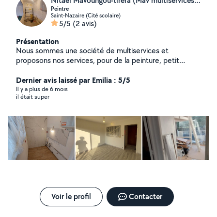
Nitaël Mavoungou-tirera (Mav multiservices44)
Peintre
Saint-Nazaire (Cité scolaire)
5/5
(2 avis)
Présentation
Nous sommes une société de multiservices et
proposons nos services, pour de la peinture, petit
travaux, carrelage, électricité et montage de meubles.
Nous proposons aussi de l'aide à domicile.
Dernier avis laissé par Emilia : 5/5
Il y a plus de 6 mois
il était super
Voir le profil
Contacter