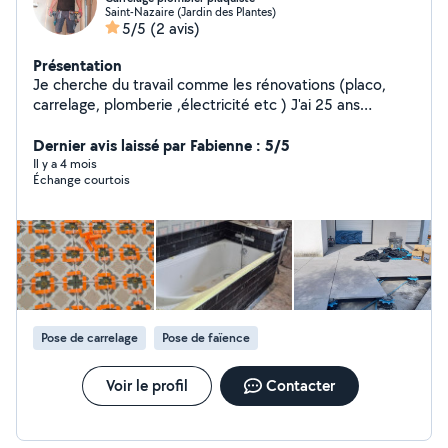
Saint-Nazaire (Jardin des Plantes)
5/5
(2 avis)
Présentation
Je cherche du travail comme les rénovations (placo,
carrelage, plomberie ,électricité etc ) J'ai 25 ans
d'expérience dans la domaine de rénovation DEVIS EN
24H ( disponibles 7j sur 7) EXÉCUTION DU TRAVAIL
Dernier avis laissé par Fabienne : 5/5
DIRECT APRÈS L'ACCORD DU DEVIS Intervention réactif
Il y a 4 mois
Échange courtois
en cas de différents problèmes (fuite ,panne etc)
Pose de carrelage
Pose de faïence
Voir le profil
Contacter