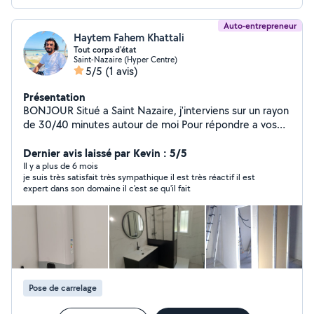
Auto-entrepreneur
Haytem Fahem Khattali
Tout corps d'état
Saint-Nazaire (Hyper Centre)
5/5
(1 avis)
Présentation
BONJOUR Situé a Saint Nazaire, j'interviens sur un rayon
de 30/40 minutes autour de moi Pour répondre a vos
demandes, j'effectue tous travaux d'intérieur :
PLOMBERIE ET CHAUFFAGE _ dépannage urgent _
Dernier avis laissé par Kevin : 5/5
création et modification plomberie ( tuyauterie et
Il y a plus de 6 mois
je suis très satisfait très sympathique il est très réactif il est
évacuation) _ dépose et pose chauffe eau électrique a
expert dans son domaine il c'est se qu'il fait
gaz et chaudière ..... ÉLECTRICITÉ Création et
modification d'électricité CARRELAGE ET SOL _
Carrelage et faïence (sol et mur) _ parquet (bois/PVC)
MONTAGE _ meuble vasque (salle de bain) _ meuble de
rangement... _ montage cabine de douche _ montage et
fixations parois de douche/ bain RÉNOVATION
INTÉRIEURE _ mur et plafond (plaques de plâtre b13) _
Pose de carrelage
isolation intérieure _ peinture ..... CORDIALEMENT