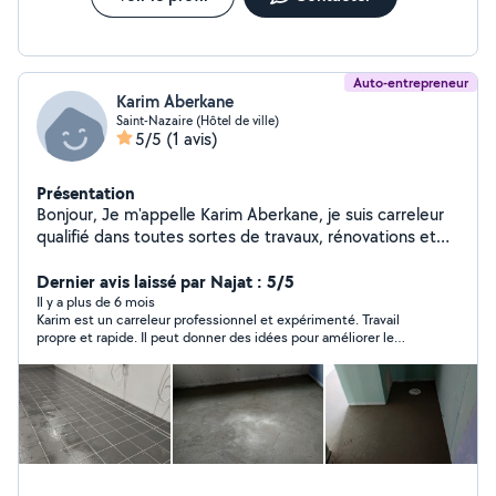
Auto-entrepreneur
Karim Aberkane
Saint-Nazaire (Hôtel de ville)
5/5
(1 avis)
Présentation
Bonjour, Je m'appelle Karim Aberkane, je suis carreleur
qualifié dans toutes sortes de travaux, rénovations et
neufs : faïence, toute forme de carrelage, toute pose
(décalée, diagonale...), douche à l'italienne, chappe... Je
Dernier avis laissé par Najat : 5/5
vous propose mes services.
Il y a plus de 6 mois
Karim est un carreleur professionnel et expérimenté. Travail
propre et rapide. Il peut donner des idées pour améliorer le
travail. Je referai appel à lui à l’avenir.