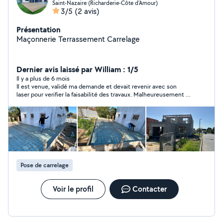
Saint-Nazaire (Richarderie-Côte d'Amour)
3/5
(2 avis)
Présentation
Maçonnerie Terrassement Carrelage
Dernier avis laissé par William : 1/5
Il y a plus de 6 mois
Il est venue, validé ma demande et devait revenir avec son
laser pour verifier la faisabilité des travaux. Malheureusement il
n’est jamais revenu et n’a jamais laissé de message. Je vous
laisse juge d’évaluer cet homme mais pour moi ce n’est pas une
attitude correcte.
Pose de carrelage
Voir le profil
Contacter