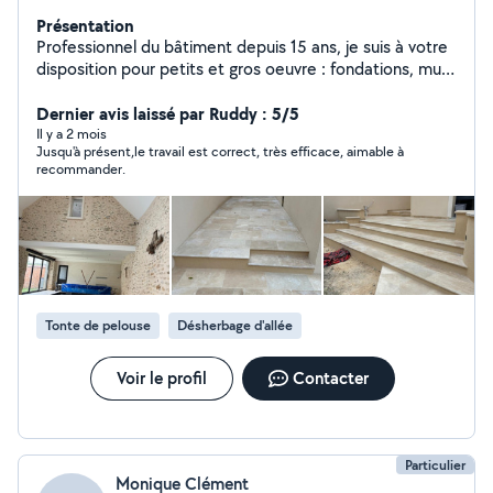
Présentation
Professionnel du bâtiment depuis 15 ans, je suis à votre
disposition pour petits et gros oeuvre : fondations, murs
porteurs, poteaux, poutres, planchers entre les étages,
etc. Second œuvre : carreleur, plaquiste, façades,
Dernier avis laissé par Ruddy : 5/5
peintre Jardinage : tonte et taille des haies.
Il y a 2 mois
Jusqu'à présent,le travail est correct, très efficace, aimable à
recommander.
Tonte de pelouse
Désherbage d'allée
Voir le profil
Contacter
Particulier
Monique Clément