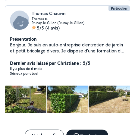
Particulier
Thomas Chauvin
Thomas c.
Prunay-le-Gillon (Prunay-le-Gillon)
5/5
(4 avis)
Présentation
Bonjour, Je suis en auto-entreprise d'entretien de jardin
et petit bricolage divers. Je dispose d'une formation de
2ans dans les espaces verts travaux paysagers. Je suis
véhiculé et assez équipé en matériel.
Dernier avis laissé par Christiane : 5/5
Il y a plus de 6 mois
Sérieux ponctuel