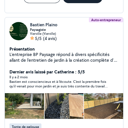
Auto-entrepreneur
Bastien Plaino
Paysagiste
Vierville (Vierville)
5/5
(4 avis)
Présentation
L'entreprise BP Paysage répond à divers spécificités
allant de l'entretien de jardin à la création complète d'un
jardin. Un projet en vue n'hésiter pas à me contacter je
serais là pour vous accompagné pour cette réalisation.
Dernier avis laissé par Catherine : 5/5
Il y a 2 mois
Bastien est consciencieux et à l'écoute. C'est la première fois
qu'il venait pour mon jardin et je suis très contente du travail
qu'il a fait. Nous serons amenés à nous revoir...
Tonte de pelouse