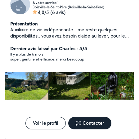
A votre service !
Boisville-la-Saint-Père (Boisville-la-Saint-Père)
4,8/5
(6 avis)
Présentation
Auxiliaire de vie indépendante il me reste quelques
disponibilités.. vous avez besoin d'aide au lever, pour les
courses, aide aux repas, je peux également vous aider
dans vos taches administratives ou aide au rangement
Dernier avis laissé par Charles : 5/5
Il y a plus de 6 mois
super. gentille et efficace. merci beaucoup
Voir le profil
Contacter