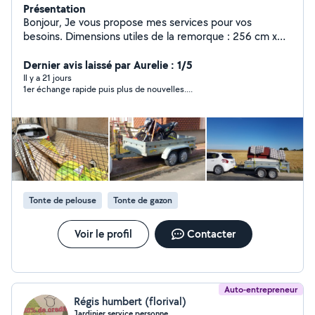
Présentation
Bonjour, Je vous propose mes services pour vos
besoins. Dimensions utiles de la remorque : 256 cm x
134 cm (idéal pour les plaques de placo, matelas ou
grands canapés) N'hésitez pas à m'envoyer un message
Dernier avis laissé par Aurelie : 1/5
pour toute question. À bientôt !
Il y a 21 jours
1er échange rapide puis plus de nouvelles....
Tonte de pelouse
Tonte de gazon
Voir le profil
Contacter
Auto-entrepreneur
Régis humbert (florival)
Jardinier service personne