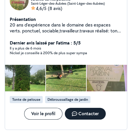
Saint-Léger-des-Aubées (Saint-Léger-des-Aubées)
4,6/5
(8 avis)
Présentation
20 ans d'expérience dans le domaine des espaces
verts. ponctuel, sociable,travailleur.travaux réalisé: tonte
de pelouses taille de haies; petit élagage.entretien
courant, nettoyage de terrasses, plantation . Actif sur le
Dernier avis laissé par Fatima : 5/5
département 28, 78. Devis gratuit. Factures avec
Il y a plus de 6 mois
Nickel je conseille à 200% de plus super sympa
exonération de tva. Service complet avec évacuation
des déchets. Tx horaire abordable. Comprenant la
prestation, utilisation de matériel performant.
Satisfaction assurée. Paiement par carte bancaire.
Facebook: régis Humbert Youtube .com: florival jardin.
partenaire nova.50% de crédit d'impots
Tonte de pelouse
Débroussaillage de jardin
Voir le profil
Contacter