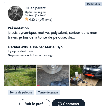
Particulier
Julien parent
Opérateur régleur
Santeuil (Santeuil)
4,2/5
(30 avis)
Présentation
je suis dynamique, motivé, polyvalent, sérieux dans mon
travail. je fais de la tonte de pelouse, du
débroussaillage, quelques réparation d'informatique,
transport colis.
Dernier avis laissé par Marie : 1/5
Il y a plus de 6 mois
N’a jamais répondu à mon message
Tonte de pelouse
Tonte de gazon
Voir le profil
Contacter