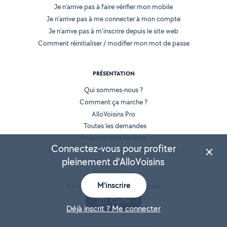
Je n'arrive pas à faire vérifier mon mobile
Je n'arrive pas à me connecter à mon compte
Je n'arrive pas à m'inscrire depuis le site web
Comment réinitialiser / modifier mon mot de passe
PRÉSENTATION
Qui sommes-nous ?
Comment ça marche ?
AlloVoisins Pro
Toutes les demandes
Proposer mes services
Connectez-vous pour profiter
Livre « Le futur de l'économie collaborative »
pleinement d'AlloVoisins
AlloVoisins en France
Espace presse
M'inscrire
Partenaires et Grands Comptes
Recrutement
Carte
Déjà inscrit ? Me connecter