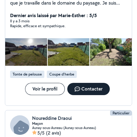
que je travaille dans le domaine du paysage. Je suis
diplômé dans un bac pro travaux paysagers. Je peux
réaliser tous types de travaux dans votre jardin, de
Dernier avis laissé par Marie-Esther : 5/5
l'entretien à la création ou à l'embellissement de votre
Il y a 3 mois
Rapide, efficace et sympathique.
paradis. (Terrasse, muret, clôture, allée, pavage) Je
peux réaliser aussi des travaux de terrassement grâce a
mon expérience que j ai pu avoir en tant que
conducteur d engins . Nettoyage de terrasses et d
allées Petit bricolage Pour toutes demandes n hésitez
pas me contacter .
Tonte de pelouse
Coupe d'herbe
Voir le profil
Contacter
Particulier
Noureddine Draoui
Maçon
Aunay-sous-Auneau (Aunay-sous-Auneau)
5/5
(2 avis)