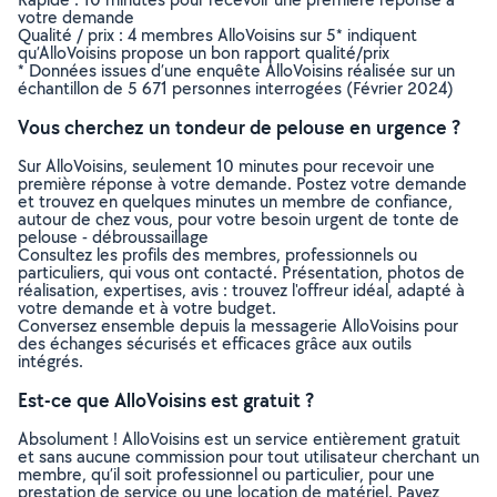
votre demande
Qualité / prix : 4 membres AlloVoisins sur 5* indiquent
qu’AlloVoisins propose un bon rapport qualité/prix
* Données issues d’une enquête AlloVoisins réalisée sur un
échantillon de 5 671 personnes interrogées (Février 2024)
Vous cherchez un tondeur de pelouse en urgence ?
Sur AlloVoisins, seulement 10 minutes pour recevoir une
première réponse à votre demande. Postez votre demande
et trouvez en quelques minutes un membre de confiance,
autour de chez vous, pour votre besoin urgent de tonte de
pelouse - débroussaillage
Consultez les profils des membres, professionnels ou
particuliers, qui vous ont contacté. Présentation, photos de
réalisation, expertises, avis : trouvez l'offreur idéal, adapté à
votre demande et à votre budget.
Conversez ensemble depuis la messagerie AlloVoisins pour
des échanges sécurisés et efficaces grâce aux outils
intégrés.
Est-ce que AlloVoisins est gratuit ?
Absolument ! AlloVoisins est un service entièrement gratuit
et sans aucune commission pour tout utilisateur cherchant un
membre, qu’il soit professionnel ou particulier, pour une
prestation de service ou une location de matériel. Payez