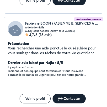
Voir le profil
Contacter
Auto-entrepreneur
Fabienne BOON (FABIENNE B. SERVICES A DOMICILE)
Aide à domicile
Aunay-sous-Auneau (Aunay-sous-Auneau)
4,7/5
(15 avis)
Présentation
Vous rechercher une aide ponctuelle ou régulière pour
vous soulager dans les tâches de votre vie quotidienne,
je réponds à vos besoins spécifiques avec des
prestations adaptées pour toute les catégories de
Dernier avis laissé par Najla : 5/5
personnes âgées, futures mamans, accidentés, salariés,
Il y a plus de 6 mois
Fabienne et son équipe sont formidables ! Nous les avons
ou retraités...)p
contactés ce matin en urgence pour tondre notre grande
pelouse et débroussailler, et ils ont réussi à se libérer le jour
même. Travail rapide, soigné et efficace. Une équipe très
sympathique, professionnelle et à l’écoute. Un grand merci
tout particulièrement à Fabienne, une personne chaleureuse et
bienveillante. Je recommande les yeux fermés!
Voir le profil
Contacter