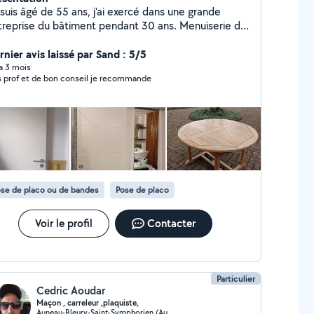
suis âgé de 55 ans, j'ai exercé dans une grande
treprise du bâtiment pendant 30 ans. Menuiserie de
rmation, je peux vous aider dans vos petits travaux
aménagement, toute réparations, serrures ou portes
rnier avis laissé par Sand : 5/5
nêtres bloquées par exemple... Je suis également
 a 3 mois
s prof et de bon conseil je recommande
sionné de jardinage. Au plaisir de vous rencontrer.
se de placo ou de bandes
Pose de placo
Voir le profil
Contacter
Particulier
Cedric Aoudar
Maçon , carreleur ,plaquiste,
Auneau-Bleury-Saint-Symphorien (Auneau-Bleury-Saint-Symphorien)