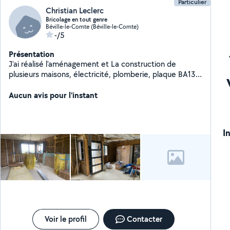
Particulier
Christian Leclerc
Bricolage en tout genre
Béville-le-Comte (Béville-le-Comte)
-/5
Présentation
J'ai réalisé l'aménagement et La construction de
plusieurs maisons, électricité, plomberie, plaque BA13,
enduit, peinture, parquet, installation de cuisine et de
salle de bain.
Aucun avis pour l'instant
I
Voir le profil
Contacter