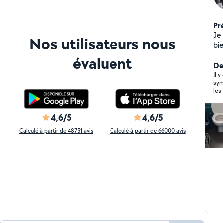
Pr
Je sui
Nos utilisateurs nous
bi
ser
évaluent
Der
Il 
sym
les
4,6/5
4,6/5
Calculé à partir de 48731 avis
Calculé à partir de 66000 avis