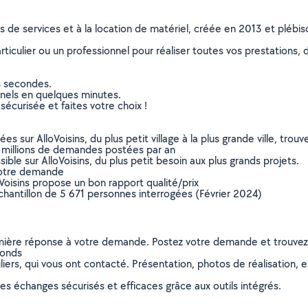
ns de services et à la location de matériel, créée en 2013 et plébi
culier ou un professionnel pour réaliser toutes vos prestations, d
s secondes.
nnels en quelques minutes.
sécurisée et faites votre choix !
sur AlloVoisins, du plus petit village à la plus grande ville, tro
 millions de demandes postées par an
ible sur AlloVoisins, du plus petit besoin aux plus grands projets.
votre demande
oVoisins propose un bon rapport qualité/prix
chantillon de 5 671 personnes interrogées (Février 2024)
remière réponse à votre demande. Postez votre demande et trouve
fonds
ers, qui vous ont contacté. Présentation, photos de réalisation, exp
s échanges sécurisés et efficaces grâce aux outils intégrés.