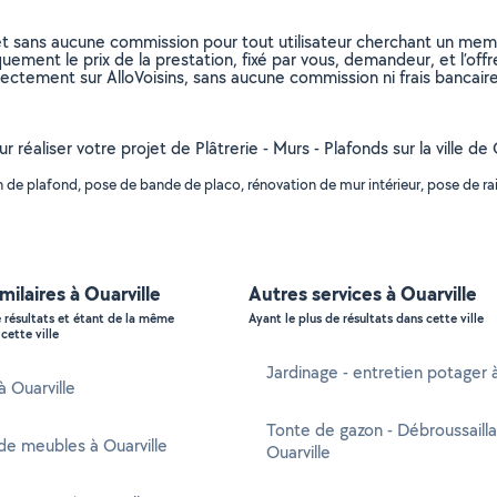
et sans aucune commission pour tout utilisateur cherchant un membre
uement le prix de la prestation, fixé par vous, demandeur, et l’offr
rectement sur AlloVoisins, sans aucune commission ni frais bancaire
 réaliser votre projet de Plâtrerie - Murs - Plafonds sur la ville de 
e plafond, pose de bande de placo, rénovation de mur intérieur, pose de rail 
milaires à Ouarville
Autres services à Ouarville
e résultats et étant de la même
Ayant le plus de résultats dans cette ville
cette ville
Jardinage - entretien potager à
à Ouarville
Tonte de gazon - Débroussaill
e meubles à Ouarville
Ouarville