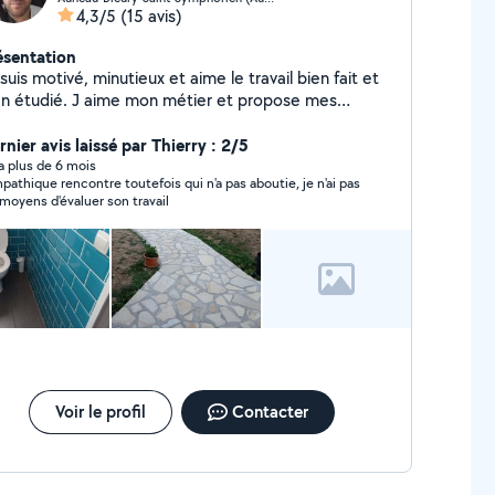
4,3/5
(15 avis)
ésentation
s motivé, minutieux et aime le travail bien fait et
en étudié. J aime mon métier et propose mes
vices dans le btp.Possibiliter de livraison de materiel.
nier avis laissé par Thierry : 2/5
y a plus de 6 mois
pathique rencontre toutefois qui n'a pas aboutie, je n'ai pas
 moyens d'évaluer son travail
Voir le profil
Contacter