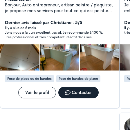
Bonjour, Auto entrepreneur, artisan peintre / plaquiste,
Je 
je propose mes services pour tout ce qui est peinture,
en
placo, revêtement de sols, aménagement d'intérieur Si
fo
vous souhaitez rafraichir, améliorer, renouvelez ou créer
Dernier avis laissé par Christiane : 5/5
d'
De
une nouvelle pièces à votre domicile, n'hésitez pas à
fe
Il y a plus de 6 mois
Il y
Joris nous a fait un excellent travail. Je recommande à 100 %.
trè
me contacter ! Devis gratuit sur demande. Entreprise
pas
Très professionnel et très compétant, réactif dans ses
JDECO
réponses. Ponctuel et à su tenir les délais. Je suis très
satisfaite du résultat. Je ne manquerai pas de faire de nouveau
appel à Joris pour de nouveaux travaux. Un grand merci
Pose de placo ou de bandes
Pose de bandes de placo
Po
Voir le profil
Contacter