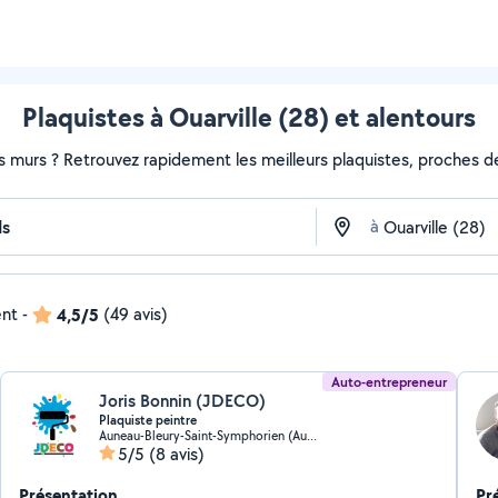
Plaquistes à Ouarville (28) et alentours
s murs ? Retrouvez rapidement les meilleurs plaquistes, proches de
à
ent
-
4,5/5
(49 avis)
Auto-entrepreneur
Joris Bonnin (JDECO)
Plaquiste peintre
Auneau-Bleury-Saint-Symphorien (Auneau-Bleury-Saint-Symphorien)
5/5
(8 avis)
Présentation
Pr