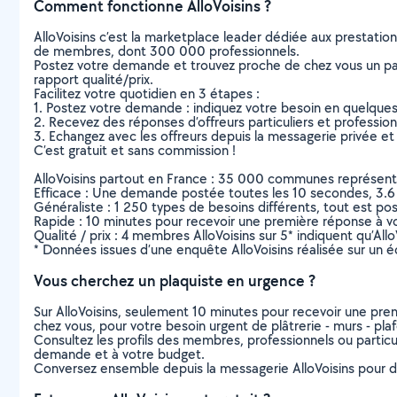
Comment fonctionne AlloVoisins ?
AlloVoisins c’est la marketplace leader dédiée aux prestatio
de membres, dont 300 000 professionnels.
Postez votre demande et trouvez proche de chez vous un parti
rapport qualité/prix.
Facilitez votre quotidien en 3 étapes :
1. Postez votre demande : indiquez votre besoin en quelque
2. Recevez des réponses d’offreurs particuliers et professio
3. Echangez avec les offreurs depuis la messagerie privée et 
C’est gratuit et sans commission !
AlloVoisins partout en France : 35 000 communes représentées 
Efficace : Une demande postée toutes les 10 secondes, 3.6
Généraliste : 1 250 types de besoins différents, tout est poss
Rapide : 10 minutes pour recevoir une première réponse à 
Qualité / prix : 4 membres AlloVoisins sur 5* indiquent qu’All
* Données issues d’une enquête AlloVoisins réalisée sur un é
Vous cherchez un plaquiste en urgence ?
Sur AlloVoisins, seulement 10 minutes pour recevoir une p
chez vous, pour votre besoin urgent de plâtrerie - murs - pla
Consultez les profils des membres, professionnels ou particuli
demande et à votre budget.
Conversez ensemble depuis la messagerie AlloVoisins pour de