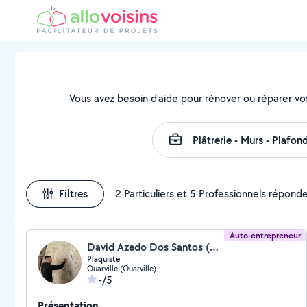
Vous avez besoin d'aide pour rénover ou réparer vo
Filtres
2 Particuliers et 5 Professionnels répond
Auto-entrepreneur
David Azedo Dos Santos (Az Casa)
Plaquiste
Ouarville (Ouarville)
-/5
Présentation