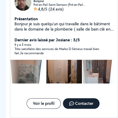
Bonjour
Pré-en-Pail-Saint-Samson (Pré-en-Pail-Saint-Samson)
4,8/5
(24 avis)
Présentation
Bonjour je suis quelqu'un qui travaille dans le bâtiment
dans le domaine de la plomberie ( salle de bain clé en
main réseau d eau et d évacuation remplacement d
élément placo isolation enduit etc...) travail soigné et
Dernier avis laissé par Josiane : 5/5
disponible rapidement n hésitez pas à me contacter
Il y a 3 mois
Très satisfaite des services de Marko D Sérieux travail bien
par téléphone ou SMS je fais tout type de petit travaux
fait.Je recommande
. Bonne journée à vous
Voir le profil
Contacter