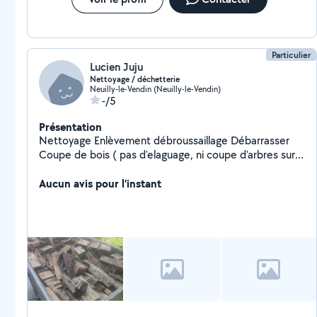
Particulier
Lucien Juju
Nettoyage / déchetterie
Neuilly-le-Vendin (Neuilly-le-Vendin)
-/5
Présentation
Nettoyage Enlèvement débroussaillage Débarrasser
Coupe de bois ( pas d'elaguage, ni coupe d'arbres sur
pied) Accepte troc nourriture, bois, matériel de
construction, échange de service
Aucun avis pour l'instant