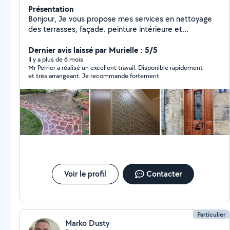
Présentation
Bonjour, Je vous propose mes services en nettoyage
des terrasses, façade. peinture intérieure et
extérieure, enduit, peinture boiseries. Pose de parquet
stratifié et pvc.
Dernier avis laissé par Murielle : 5/5
Il y a plus de 6 mois
Mr Perrier a réalisé un excellent travail. Disponible rapidement
et très arrangeant. Je recommande fortement
Voir le profil
Contacter
Particulier
Marko Dusty