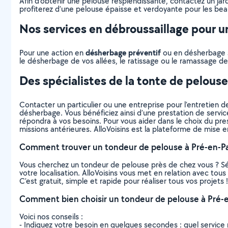
Afin d’obtenir une pelouse resplendissante, contactez un jar
profiterez d’une pelouse épaisse et verdoyante pour les beaux
Nos services en débroussaillage pour un
désherbage préventif
Pour une action en
ou en désherbage sé
le désherbage de vos allées, le ratissage ou le ramassage des
Des spécialistes de la tonte de pelous
Contacter un particulier ou une entreprise pour l’entretien de
désherbage. Vous bénéficiez ainsi d’une prestation de servic
répondra à vos besoins. Pour vous aider dans le choix du prest
missions antérieures. AlloVoisins est la plateforme de mise e
Comment trouver un tondeur de pelouse à Pré-en-Pa
Vous cherchez un tondeur de pelouse près de chez vous ? S
votre localisation. AlloVoisins vous met en relation avec to
C’est gratuit, simple et rapide pour réaliser tous vos projets !
Comment bien choisir un tondeur de pelouse à Pré-e
Voici nos conseils :
- Indiquez votre besoin en quelques secondes : quel service 