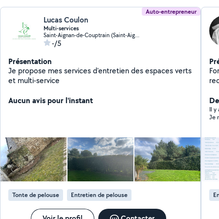
Auto-entrepreneur
Lucas Coulon
Multi-services
Saint-Aignan-de-Couptrain (Saint-Aignan-de-Couptrain)
-/5
Présentation
Pr
Je propose mes services d'entretien des espaces verts
For
et multi-service
rec
me
Aucun avis pour l'instant
pr
Der
fiables 
Il 
Je 
co
ap
bes
satisfaction
un 
exc
de
Tonte de pelouse
Entretien de pelouse
En
Voir le profil
Contacter