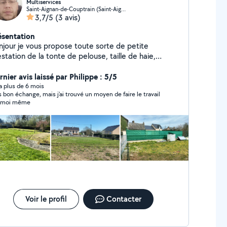
Multiservices
Saint-Aignan-de-Couptrain (Saint-Aignan-de-Couptrain)
3,7/5
(3 avis)
ésentation
njour je vous propose toute sorte de petite
station de la tonte de pelouse, taille de haie,
tretien de propriété et maison secondaire a l'année,
de maison et garage, je peu vous débarrasser aussi
nier avis laissé par Philippe : 5/5
 tout vos anciens outillage motorisé HS ou dans
y a plus de 6 mois
s bon échange, mais j'ai trouvé un moyen de faire le travail
tat, réparation decran telephone ,pc ect.
 moi même
ésentation mécanique distribution ect. j'étudie toute
s demandes. Bonne journée à vous
Voir le profil
Contacter