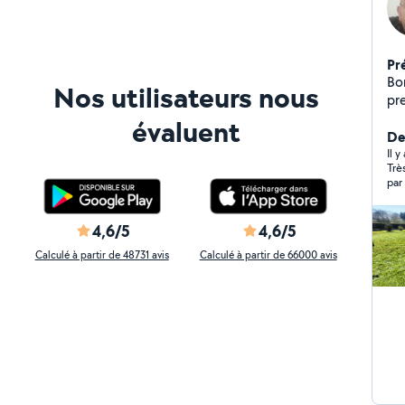
Pr
Bo
Nos utilisateurs nous
pre
en
évaluent
vi
Der
de
Il 
Trè
l'é
par
Pr
vo
4,6/5
4,6/5
Calculé à partir de 48731 avis
Calculé à partir de 66000 avis