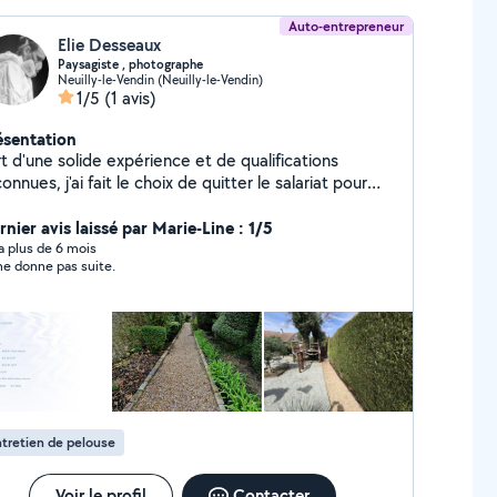
Auto-entrepreneur
Elie Desseaux
Paysagiste , photographe
Neuilly-le-Vendin (Neuilly-le-Vendin)
1/5
(1 avis)
ésentation
t d'une solide expérience et de qualifications
onnues, j'ai fait le choix de quitter le salariat pour
 consacrer pleinement à l'entrepreneuriat afin de
oposer des services à domicile professionnels,
nier avis laissé par Marie-Line : 1/5
et de qualité. J'interviens auprès des particuliers
y a plus de 6 mois
ne donne pas suite.
mme des entreprises avec un objectif clair : vous
porter un service soigné, efficace et adapté à vos
oins, tout en garantissant réactivité, sérieux et
. Mon engagement est simple : vous offrir
résultat à la hauteur de vos attentes, avec un
ellent rapport qualité de service, dans une relation
 confiance durable.
tretien de pelouse
Voir le profil
Contacter