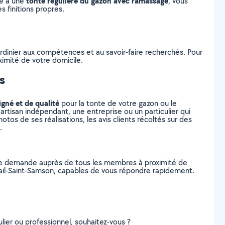
tonte régulière du gazon avec ramassage
ce à une
, vous
s finitions propres.
ardinier aux compétences et au savoir-faire recherchés. Pour
ximité de votre domicile.
s
igné et de qualité
pour la tonte de votre gazon ou le
artisan indépendant, une entreprise ou un particulier qui
tos de ses réalisations, les avis clients récoltés sur des
.
tre demande auprès de tous les membres à proximité de
n-Pail-Saint-Samson, capables de vous répondre rapidement.
lier ou professionnel, souhaitez-vous ?