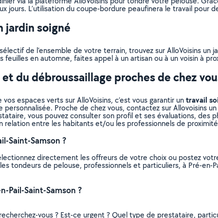
dinier via la plateforme AlloVoisins pour tondre votre pelouse. Grâ
 jours. L’utilisation du coupe-bordure peaufinera le travail pour de
 jardin soigné
lectif de l’ensemble de votre terrain, trouvez sur AlloVoisins un j
 feuilles en automne, faites appel à un artisan ou à un voisin à pro
e et du débroussaillage proches de chez vou
travail so
 vos espaces verts sur AlloVoisins, c’est vous garantir un
e personnalisée. Proche de chez vous, contactez sur Allovoisins un 
ataire, vous pouvez consulter son profil et ses évaluations, des pho
n relation entre les habitants et/ou les professionnels de proximité
il-Saint-Samson ?
électionnez directement les offreurs de votre choix ou postez vo
us les tondeurs de pelouse, professionnels et particuliers, à Pré-e
n-Pail-Saint-Samson ?
recherchez-vous ? Est-ce urgent ? Quel type de prestataire, particu