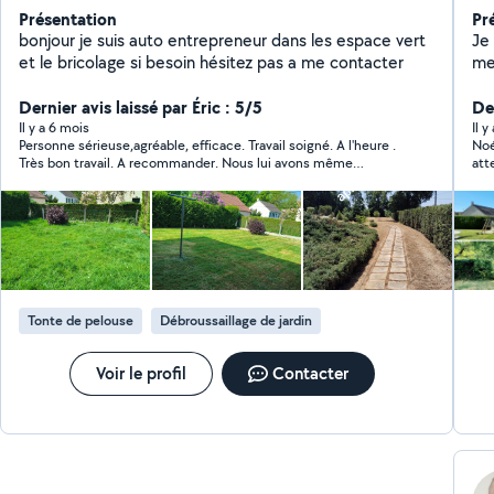
Présentation
Pr
bonjour je suis auto entrepreneur dans les espace vert
Je
et le bricolage si besoin hésitez pas a me contacter
men
IN
Dernier avis laissé par Éric : 5/5
lamb
Der
EX
Il y a 6 mois
Il 
Personne sérieuse,agréable, efficace. Travail soigné. A l'heure .
Noé
per
Très bon travail. A recommander. Nous lui avons même
att
po
proposé d'autres prestations pour nos espaces verts.
sat
... J'adore travailler le bois, une belle matière noble à
lui !
sub
qu
matière 
lai
Je
Tonte de pelouse
Débroussaillage de jardin
autou
éno
! 
Voir le profil
Contacter
mo
me