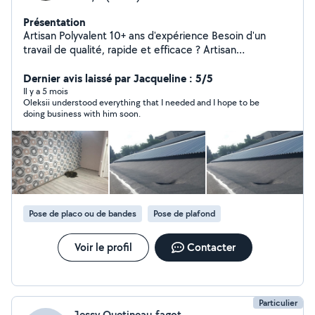
Présentation
Artisan Polyvalent 10+ ans d'expérience Besoin d'un
travail de qualité, rapide et efficace ? Artisan
expérimenté avec plus de 10 ans de métier, je réalise
tous vos travaux de rénovation et de construction. Mes
Dernier avis laissé par Jacqueline : 5/5
services : Second œuvre : Pose de carrelage, parquet,
Il y a 5 mois
Oleksii understood everything that I needed and I hope to be
cloisons placo, peinture. Installations : Plomberie et
doing business with him soon.
électricité. Extérieur : Façade, petite maçonnerie et
toiture. Démolition et préparation de chantier. Pourquoi
me choisir ? Expertise : 10 ans de savoir-faire technique.
Équipement complet : Je dispose de tout l'outillage
professionnel nécessaire. Efficacité : Travail soigné et
respect des délais. Direct particulier : Pas de frais de
courtage, tarif compétitif.
Pose de placo ou de bandes
Pose de plafond
Voir le profil
Contacter
Particulier
Jessy Quetineau-fagot