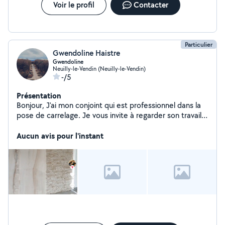
Voir le profil
Contacter
Particulier
Gwendoline Haistre
Gwendoline
Neuilly-le-Vendin (Neuilly-le-Vendin)
-/5
Présentation
Bonjour, J'ai mon conjoint qui est professionnel dans la
pose de carrelage. Je vous invite à regarder son travaille
sur tiktok ( klas_harvey ) Et moi je propose du ménage,
garde animaux ou enfants et accompagnateur rdv ou
Aucun avis pour l'instant
course.