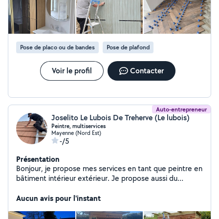
effectué : l’isolation se résumait à un petit morceau de laine de
verre placé uniquement au niveau de la boîte d’encastrement.
Le reste ? Rien. Il n’y avait pourtant qu’environ 4 m² à isoler…
Autant dire que le travail a été fait à la va-vite, sans sérieux ni
professionnalisme. Très déçu par cette prestation. Je ne
recommande pas.
Pose de placo ou de bandes
Pose de plafond
Voir le profil
Contacter
Auto-entrepreneur
Joselito Le Lubois De Treherve (Le lubois)
Peintre, multiservices
Mayenne (Nord Est)
-/5
Présentation
Bonjour, je propose mes services en tant que peintre en
bâtiment intérieur extérieur. Je propose aussi du
nettoyage de toiture ainsi que de la rénovation de
toiture. Je crée aussi des terrasses en bois, travail,
Aucun avis pour l'instant
soigner et devis sur demande.