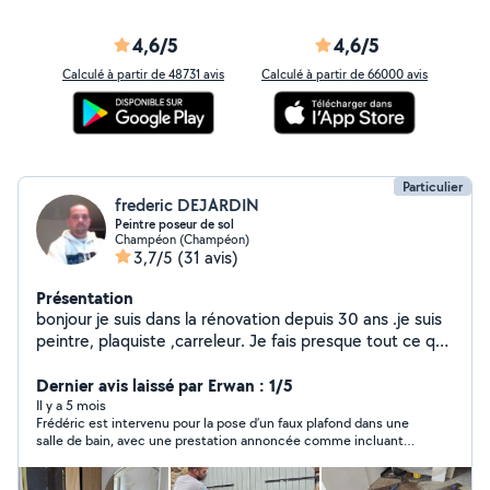
4,6/5
4,6/5
Calculé à partir de 48731 avis
Calculé à partir de 66000 avis
Particulier
frederic DEJARDIN
Peintre poseur de sol
Champéon (Champéon)
3,7/5
(31 avis)
Présentation
bonjour je suis dans la rénovation depuis 30 ans .je suis
peintre, plaquiste ,carreleur. Je fais presque tout ce qui
est dans le domaine de la rénovation et neuf .Pose de
cuisine ( je pose les cuisine expo ikéa caen et but
Dernier avis laissé par Erwan : 1/5
alençon), aménagement de comble , salle d bain
Il y a 5 mois
Frédéric est intervenu pour la pose d’un faux plafond dans une
complète... . je suis outillé pour ces domaines. je reste
salle de bain, avec une prestation annoncée comme incluant
disponible pour toutes questions. cordialement.
l’isolation. Or, nous avons dû démonter ce plafond pour d’autres
raisons, et c’est là que nous avons découvert la réalité du travail