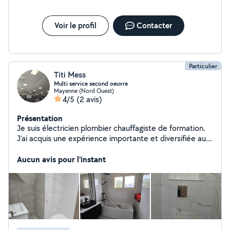
Voir le profil
Contacter
Particulier
Titi Mess
Multi service second oeuvre
Mayenne (Nord Ouest)
4/5
(2 avis)
Présentation
Je suis électricien plombier chauffagiste de formation.
J'ai acquis une expérience importante et diversifiée au
long de mes quarante années professionnelles. Ce qui
fait que je peux réaliser tout ce qui est à l'intérieur d'une
Aucun avis pour l'instant
maison.