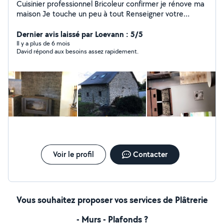
Cuisinier professionnel Bricoleur confirmer je rénove ma
maison Je touche un peu à tout Renseigner votre
numéro pour que je vous contacte directement .
Cordialement
Dernier avis laissé par Loevann : 5/5
Il y a plus de 6 mois
David répond aux besoins assez rapidement.
Voir le profil
Contacter
Vous souhaitez proposer vos services de Plâtrerie
- Murs - Plafonds ?