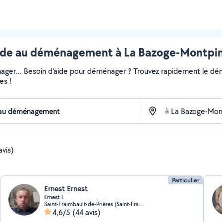
e au déménagement à La Bazoge-Montpinç
ger... Besoin d'aide pour déménager ? Trouvez rapidement le démén
es !
à
avis)
Particulier
Ernest Ernest
Ernest l.
Saint-Fraimbault-de-Prières (Saint-Fraimbault-de-Prières)
4,6/5
(44 avis)