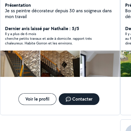
Présentation
Pr
Je ss peintre décorateur depuis 30 ans soigneux dans
Bon
mon travail
dé
int
Dernier avis laissé par Nathalie : 5/5
bi
Der
Il y a plus de 6 mois
Il 
cherche petits travaux et aide à domicile. rapport trés
au 
chaleureux. Habite Gorron et les environs.
dire
toi
Voir le profil
Contacter