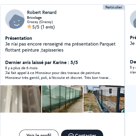
Particulier
Robert Renard
Bricolage
Grazay (Grazay)
5/5
(1 avis)
Pr
Présentation
Je n'ai pas encore renseigné ma présentation Parquet
flottant peinture ,tapisseries
Der
Dernier avis laissé par Karine : 5/5
Il 
Il y a plus de 6 mois
n'a
J’ai fait appel à ce Monsieur pour des travaux de peinture.
Monsieur très gentil, poli, à l’écoute et discret. Très bon travail
et tarif très correct. Je referai appel à ce Monsieur pour
d’éventuels nouveaux travaux. Je recommande.
Voir le profil
Contacter