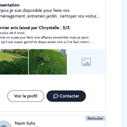
ésentation
jour,je suis disponible pour faire vos
ménagement ,entretien jardin , nettoyer vos voiture
erieur a domicile .aide agricole . peinture etc........ A
entôt
nier avis laissé par Chrystalle : 5/5
y a plus de 6 mois
final on a pas pus faire une affaires ensemble mais je peut
 qu'il est super gentil et dispo assez vite si il le faut merci à
Voir le profil
Contacter
Particulier
Naim Sulis