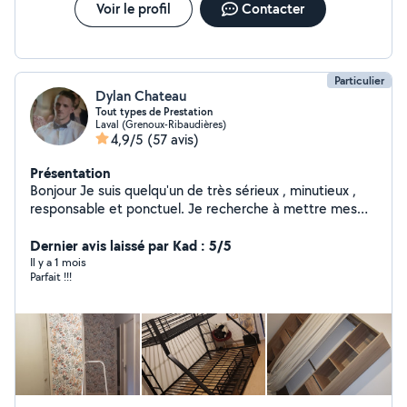
Voir le profil
Contacter
Particulier
Dylan Chateau
Tout types de Prestation
Laval (Grenoux-Ribaudières)
4,9/5
(57 avis)
Présentation
Bonjour Je suis quelqu'un de très sérieux , minutieux ,
responsable et ponctuel. Je recherche à mettre mes
compétences pour vous aidez dans vos besoin Voici
quelques prestation que je peu réaliser. N'hésitez pas à
Dernier avis laissé par Kad : 5/5
me demander pour autre choses, si je suis dans la
Il y a 1 mois
Parfait !!!
capacité de vous aider je le ferais avec plaisir - Tondre,
Débrouissallier, Taillage de haie, désherbage entretien
de votre jardin occasionnel ou à l'année - Bricolage (
Peinture, tapisserie, montage de meuble , etc ) -
Manutention / Déménagement / Débarasser
encombrant déchetterie etc - Vidange voiture Bonne
journée , Bonne soirée ou Bon week end à vous