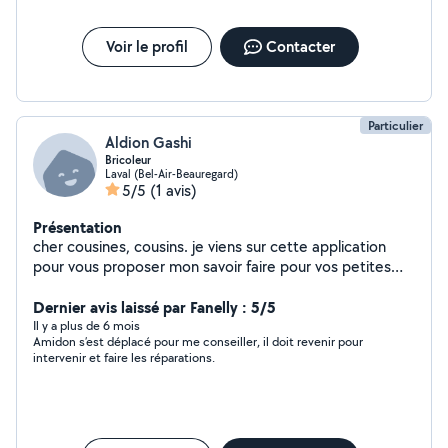
Voir le profil
Contacter
Particulier
Aldion Gashi
Bricoleur
Laval (Bel-Air-Beauregard)
5/5
(1 avis)
Présentation
cher cousines, cousins. je viens sur cette application
pour vous proposer mon savoir faire pour vos petites
bricole (montage meuble, peinture, tapisserie,
gardiennage, déménagement). cordialement. Aldion.
Dernier avis laissé par Fanelly : 5/5
Il y a plus de 6 mois
Amidon s’est déplacé pour me conseiller, il doit revenir pour
intervenir et faire les réparations.