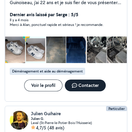
Guinoiseau, j'ai 22 ans et je suis fier de vous présenter
Resid' Services qui est mon entreprise de services à
domicile. Je propose également du nettoyage de
Dernier avis laissé par Serge : 5/5
canapé et de sneakers / chaussures à domicile.
Il y a 4 mois
Merci à Alan, ponctuel rapide et sérieux ! je recommande.
Déménagement et aide au déménagement
Voir le profil
Contacter
Particulier
Julien Guihaire
Julien G.
Laval (St-Pierre-le-Potier-Bois l'Huisserie)
4,7/5
(48 avis)