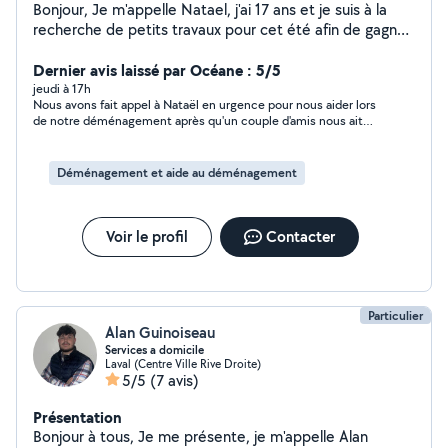
Bonjour, Je m'appelle Natael, j'ai 17 ans et je suis à la
recherche de petits travaux pour cet été afin de gagner
un peu d'argent tout en rendant service. Je propose
notamment : * Tonte de pelouse * Désherbage et
Dernier avis laissé par Océane : 5/5
entretien de jardin * Aide aux courses * Aide au
jeudi à 17h
Nous avons fait appel à Nataël en urgence pour nous aider lors
déménagement * Nettoyage extérieur (terrasse, allée,
de notre déménagement après qu'un couple d'amis nous ait
etc.) * Autres petits services selon vos besoins Je suis
fait faux bond, et quelle chance ! Hyper réactif, agréable,
sérieux, motivé, ponctuel et toujours prêt à m'investir
sérieux et ponctuel, il est arrivé accompagné d'un copain. Tous
dans le travail confié. Je peux me déplacer dans les
les deux étaient parfaitement équipés (sangles, gants...) avec
Déménagement et aide au déménagement
une posture très professionnelle dès le début. Ils n'ont pas
environs et je m'adapte à vos besoins. Je suis véhiculé
ménagé leurs efforts et avaient clairement à cœur de faire les
et disponible N'hésitez pas à me contacter pour toute
choses bien. Leur efficacité, leur gentillesse et leur implication
question ou demande. Je vous répondrai avec plaisir ! À
ont été appréciées par absolument tout le monde.
Voir le profil
Contacter
bientôt.
Franchement, vous pouvez compter sur Nataël les yeux
fermés. Un immense merci à toi pour ton aide précieuse. Peut-
être à bientôt :)
Particulier
Alan Guinoiseau
Services a domicile
Laval (Centre Ville Rive Droite)
5/5
(7 avis)
Présentation
Bonjour à tous, Je me présente, je m'appelle Alan