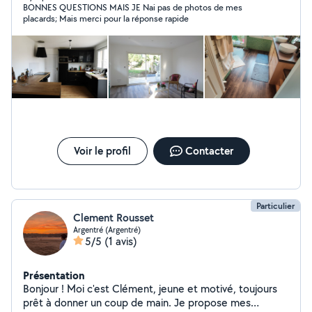
BONNES QUESTIONS MAIS JE Nai pas de photos de mes
réaliser ce qui est désiré comme si c'était pour moi. Au
placards; Mais merci pour la réponse rapide
plaisir de vous rencontrer.
Voir le profil
Contacter
Particulier
Clement Rousset
Argentré (Argentré)
5/5
(1 avis)
Présentation
Bonjour ! Moi c'est Clément, jeune et motivé, toujours
prêt à donner un coup de main. Je propose mes