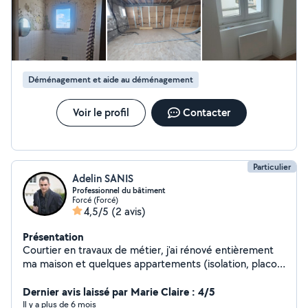
Déménagement et aide au déménagement
Voir le profil
Contacter
Particulier
Adelin SANIS
Professionnel du bâtiment
Forcé (Forcé)
4,5/5
(2 avis)
Présentation
Courtier en travaux de métier, j'ai rénové entièrement
ma maison et quelques appartements (isolation, placo,
plomberie, électricité, peinture, parquet, carrelage, salle
de bain, cuisine, etc.). J'aime les travaux quels qu'ils
Dernier avis laissé par Marie Claire : 4/5
soient et je suis ravi de proposer mes services et de
Il y a plus de 6 mois