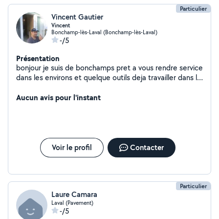
Particulier
Vincent Gautier
Vincent
Bonchamp-lès-Laval (Bonchamp-lès-Laval)
-/5
Présentation
bonjour je suis de bonchamps pret a vous rendre service
dans les environs et quelque outils deja travailler dans la
renovation de maison pas de probleme pour soulever un
meuble proposer je vous rrep si possible merci pour
Aucun avis pour l'instant
tout propos
Voir le profil
Contacter
Particulier
Laure Camara
Laval (Pavement)
-/5