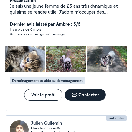
Présentation
Je suis une jeune femme de 23 ans très dynamique et
qui aime se rendre utile. J'adore m'occuper des
animaux, des enfants, et j'ai une voiture donc je peux
me déplacer pour aider à effectuer des
Dernier avis laissé par Ambre : 5/5
déménagements ou du covoiturage ou bien pour du
Il y a plus de 6 mois
Un très bon échange par message
ménage.
Déménagement et aide au déménagement
Voir le profil
Contacter
Particulier
Julien Guilemin
Chauffeur routier￼