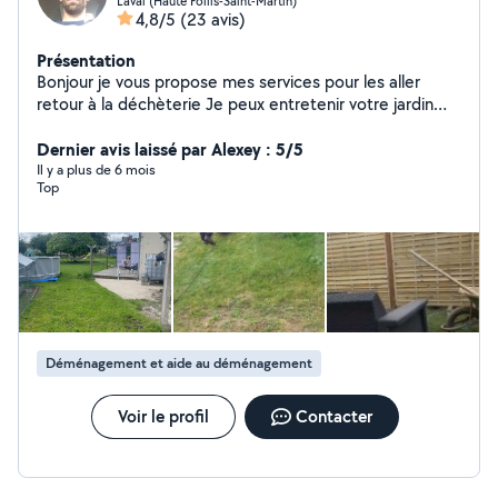
Laval (Haute Follis-Saint-Martin)
4,8/5
(23 avis)
Présentation
Bonjour je vous propose mes services pour les aller
retour à la déchèterie Je peux entretenir votre jardin
(pelouse haie karcher) Si vous avez besoin pour aller à
en endroit je peux aussi vous y amener si vous n'êtes
Dernier avis laissé par Alexey : 5/5
pas véhiculé Hésiter pas à me contacter pour qu'on
Il y a plus de 6 mois
Top
puisse voir ensemble si je peux vous aider
Déménagement et aide au déménagement
Voir le profil
Contacter