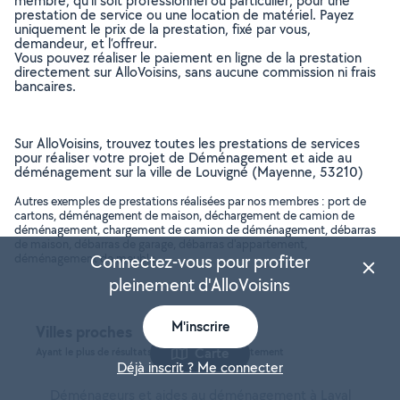
membre, qu’il soit professionnel ou particulier, pour une
prestation de service ou une location de matériel. Payez
uniquement le prix de la prestation, fixé par vous,
demandeur, et l’offreur.
Vous pouvez réaliser le paiement en ligne de la prestation
directement sur AlloVoisins, sans aucune commission ni frais
bancaires.
Sur AlloVoisins, trouvez toutes les prestations de services
pour réaliser votre projet de Déménagement et aide au
déménagement sur la ville de Louvigné (Mayenne, 53210)
Autres exemples de prestations réalisées par nos membres : port de
cartons, déménagement de maison, déchargement de camion de
déménagement, chargement de camion de déménagement, débarras
de maison, débarras de garage, débarras d'appartement,
déménagement de meuble, ..
Connectez-vous pour profiter
pleinement d'AlloVoisins
M'inscrire
Villes proches
Carte
Ayant le plus de résultats, dans le même département
Déjà inscrit ? Me connecter
Déménageurs et aides au déménagement à Laval