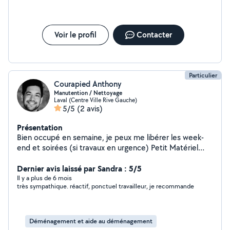
Voir le profil
Contacter
Particulier
Courapied Anthony
Manutention / Nettoyage
Laval (Centre Ville Rive Gauche)
5/5
(2 avis)
Présentation
Bien occupé en semaine, je peux me libérer les week-
end et soirées (si travaux en urgence) Petit Matériel
disponible pour peinture / tapisserie / nettoyage et
déménagement
Dernier avis laissé par Sandra : 5/5
Il y a plus de 6 mois
très sympathique. réactif, ponctuel travailleur, je recommande
Déménagement et aide au déménagement