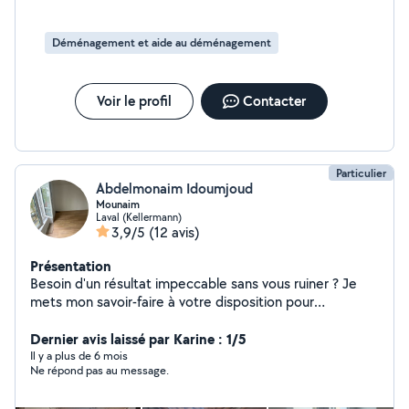
Déménagement et aide au déménagement
Voir le profil
Contacter
Particulier
Abdelmonaim Idoumjoud
Mounaim
Laval (Kellermann)
3,9/5
(12 avis)
Présentation
Besoin d'un résultat impeccable sans vous ruiner ? Je
mets mon savoir-faire à votre disposition pour
transformer votre intérieur. Mon but est votre
satisfaction et un chantier propre. Travail de qualité
Dernier avis laissé par Karine : 1/5
garanti.
Il y a plus de 6 mois
Ne répond pas au message.