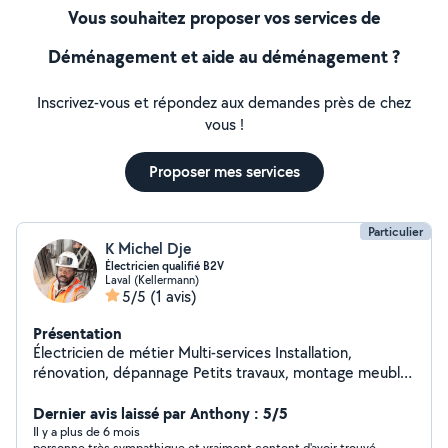
Vous souhaitez proposer vos services de
Déménagement et aide au déménagement ?
Inscrivez-vous et répondez aux demandes près de chez
vous !
Proposer mes services
Particulier
K Michel Dje
Électricien qualifié B2V
Laval (Kellermann)
5/5
(1 avis)
Présentation
Électricien de métier Multi-services Installation,
rénovation, dépannage Petits travaux, montage meuble,
Travail propre. Je suis disponible que tous les soirs à
partir de 17h30 et le weekend
Dernier avis laissé par Anthony : 5/5
Il y a plus de 6 mois
personne très sympathique et vraiment content d'avoir trouvé