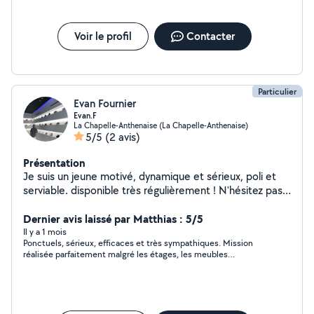
Voir le profil
Contacter
Particulier
Evan Fournier
Evan.F
La Chapelle-Anthenaise (La Chapelle-Anthenaise)
5/5
(2 avis)
Présentation
Je suis un jeune motivé, dynamique et sérieux, poli et
serviable. disponible très régulièrement ! N'hésitez pas à
me contacter par téléphone
Dernier avis laissé par Matthias : 5/5
Il y a 1 mois
Ponctuels, sérieux, efficaces et très sympathiques. Mission
réalisée parfaitement malgré les étages, les meubles
volumineux et les allers-retours supplémentaires. Je
recommande sans hésitation !