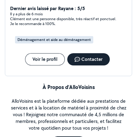
services pour : La manutention et le déménagement,
L'aide aux personnes (courses, petits services du
Dernier avis laissé par Rayane : 5/5
quotidien), La tonte de pelouse (avec votre propre
Il y a plus de 6 mois
Clément est une personne disponible, très réactif et ponctuel.
tondeuse). Sérieux, ponctuel et à l'écoute, je m'engage
Je le recommande à 100%.
à réaliser un travail soigné et efficace. Je me déplace
dans un rayon de 30 km autour d'Argentré (53).
N'hésitez pas à me contacter, réponse rapide garantie !
Déménagement et aide au déménagement
Voir le profil
Contacter
À Propos d’AlloVoisins
AlloVoisins est la plateforme dédiée aux prestations de
services et à la location de matériel à proximité de chez
vous ! Rejoignez notre communauté de 4,5 millions de
membres, professionnels et particuliers, et facilitez
votre quotidien pour tous vos projets !