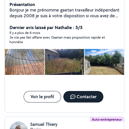
Présentation
Bonjour je me prénomme gaetan travailleur indépendant
depuis 2008 je suis à votre disposition si vous avez des
choses à faire et que vous n'avez pas le temps ou le
matériel. Ponctuel et travail soigneux je me ferai un
Dernier avis laissé par Nathalie : 5/5
plaisir de vous venir en aide.
Il y a plus de 6 mois
Je n'ai pas fait affaire avec Gaetan mais proposition rapide et
honnête
Voir le profil
Contacter
Auto-entrepreneur
Samuel Thiery