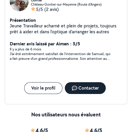
Ouvrier
Château-Gontier-sur-Mayenne (Route d'Angers)
5/5
(2 avis)
Présentation
Jeune Travailleur acharné et plein de projets, toujours
prêt à aider et dans l'optique d'arranger les autres
Dernier avis laissé par Aimen : 5/5
Il y a plus de 6 mois
J'ai été extrêmement satisfait de l'intervention de Samuel, qui
a fait preuve d'un grand professionnalisme. Son attention au
détail et sa prévenance ont été très appréciées. Le travail a été
réalisé avec soin et efficacité. Je recommande vivement ses
services.
Voir le profil
Contacter
Nos utilisateurs nous évaluent
4,6/5
4,6/5