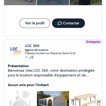
Voir le profil
Contacter
Entreprise
LOC 360
Agence de location
Château-Gontier-sur-Mayenne (Saint-Fort)
-/5
Présentation
Bienvenue chez LOC 360, votre destination privilégiée
pour la location responsable d'équipement et de
véhicules. Location Responsable pour une Planète Plus
Verte Faire le choix de la location plutôt que l'achat
Aucun avis pour l'instant
contribue à réduire notre empreinte carbone collective.
En optant pour nos services de location chez LOC 360,
vous participez activement à la préservation de
l'environnement. En prolongeant la durée de vie des