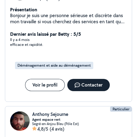
Présentation
Bonjour je suis une personne sérieuse et discrète dans
mon travaille si vous cherchez des services en tant que
ménage et aide à la personne pour faire des courses
hésitez pas à me contacter. Et ayant le permis depuis 8
Dernier avis laissé par Betty : 5/5
ans je peut faire des trajet pour ramenez des personnes
Il y a 4 mois
efficace et rapidité.
a un endroit a un autre le prix je vois par apport a mes
klm que ça me fait hésitez surtout pas a me contacter si
cela vous intéresse Hésitez pas a me contacter au 07-
54-74-22-79 Quand vous avez pas de réponse de ma
Déménagement et aide au déménagement
part car je ne peut que répondre 4 fois par mois sur
l'applications
Voir le profil
Contacter
Particulier
Anthony Sejourne
Agent espace vert
Segré-en-Anjou Bleu (Pôle Est)
4,8/5
(4 avis)