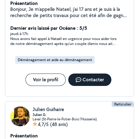
Présentation
Bonjour, Je m'appelle Natael, j'ai 17 ans et je suis à la
recherche de petits travaux pour cet été afin de gagner
un peu d'argent tout en rendant service. Je propose
notamment : * Tonte de pelouse * Désherbage et
Dernier avis laissé par Océane : 5/5
entretien de jardin * Aide aux courses * Aide au
jeudi à 17h
Nous avons fait appel à Nataël en urgence pour nous aider lors
déménagement * Nettoyage extérieur (terrasse, allée,
de notre déménagement après qu'un couple d'amis nous ait
etc.) * Autres petits services selon vos besoins Je suis
fait faux bond, et quelle chance ! Hyper réactif, agréable,
sérieux, motivé, ponctuel et toujours prêt à m'investir
sérieux et ponctuel, il est arrivé accompagné d'un copain. Tous
dans le travail confié. Je peux me déplacer dans les
les deux étaient parfaitement équipés (sangles, gants...) avec
Déménagement et aide au déménagement
une posture très professionnelle dès le début. Ils n'ont pas
environs et je m'adapte à vos besoins. Je suis véhiculé
ménagé leurs efforts et avaient clairement à cœur de faire les
et disponible N'hésitez pas à me contacter pour toute
choses bien. Leur efficacité, leur gentillesse et leur implication
question ou demande. Je vous répondrai avec plaisir ! À
ont été appréciées par absolument tout le monde.
Voir le profil
Contacter
bientôt.
Franchement, vous pouvez compter sur Nataël les yeux
fermés. Un immense merci à toi pour ton aide précieuse. Peut-
être à bientôt :)
Particulier
Julien Guihaire
Julien G.
Laval (St-Pierre-le-Potier-Bois l'Huisserie)
4,7/5
(48 avis)
Présentation