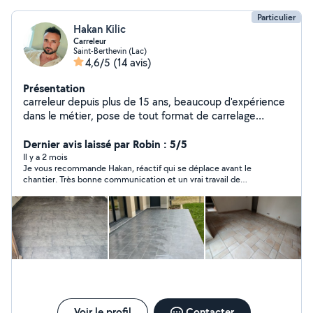
Particulier
Hakan Kilic
Carreleur
Saint-Berthevin (Lac)
4,6/5
(14 avis)
Présentation
carreleur depuis plus de 15 ans, beaucoup d'expérience
dans le métier, pose de tout format de carrelage
intérieur-extérieur, rénovation ou neuf, pose de
carrelage collé et/ou scellé ( sur chape traditionnelle ),
Dernier avis laissé par Robin : 5/5
pose de tout type de faïence salle de bain, baignoire,
Il y a 2 mois
Je vous recommande Hakan, réactif qui se déplace avant le
réalisation de douche à l'italienne etc...
chantier. Très bonne communication et un vrai travail de
professionnel.
Voir le profil
Contacter