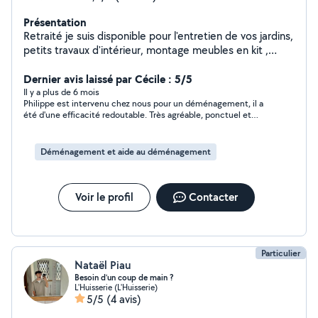
Présentation
Retraité je suis disponible pour l'entretien de vos jardins,
petits travaux d'intérieur, montage meubles en kit ,
rangement nettoyage combles et dépendances ,
gardiennage propriété, location remorque moto et
Dernier avis laissé par Cécile : 5/5
divers outils, transport livraison de colis, manutention
Il y a plus de 6 mois
Philippe est intervenu chez nous pour un déménagement, il a
été d'une efficacité redoutable. Très agréable, ponctuel et
serviable. Nous referons appel à Philippe sans hésiter. Merci.
Déménagement et aide au déménagement
Voir le profil
Contacter
Particulier
Nataël Piau
Besoin d’un coup de main ?
L'Huisserie (L'Huisserie)
5/5
(4 avis)