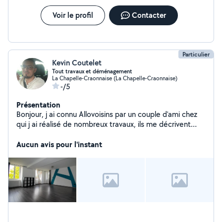
Voir le profil
Contacter
Particulier
Kevin Coutelet
Tout travaux et déménagement
La Chapelle-Craonnaise (La Chapelle-Craonnaise)
-/5
Présentation
Bonjour, j ai connu Allovoisins par un couple d'ami chez
qui j ai réalisé de nombreux travaux, ils me décrivent
comme un "bricole tout". je passe la plupart de mon
temps à renover ma maison et bricoler pour des amis.
Aucun avis pour l'instant