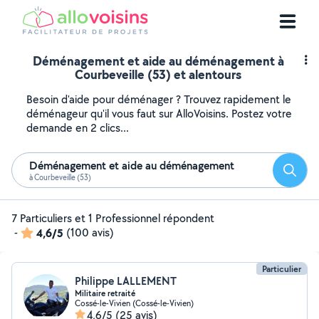
Déménagement et aide au déménagement à
Courbeveille (53) et alentours
Besoin d'aide pour déménager ? Trouvez rapidement le
déménageur qu'il vous faut sur AlloVoisins. Postez votre
demande en 2 clics...
Déménagement et aide au déménagement
Reche
à Courbeveille (53)
7 Particuliers et 1 Professionnel répondent
-
4,6/5
(100 avis)
Particulier
Philippe LALLEMENT
Militaire retraité
Cossé-le-Vivien (Cossé-le-Vivien)
4,6/5
(25 avis)