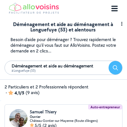
Déménagement et aide au déménagement à
Longuefuye (53) et alentours
Besoin d'aide pour déménager ? Trouvez rapidement le
déménageur qu'il vous faut sur AlloVoisins. Postez votre
demande en 2 clics...
Déménagement et aide au déménagement
Reche
à Longuefuye (53)
2 Particuliers et 2 Professionnels répondent
-
4,1/5
(9 avis)
Auto-entrepreneur
Samuel Thiery
Ouvrier
Château-Gontier-sur-Mayenne (Route d'Angers)
5/5
(2 avis)