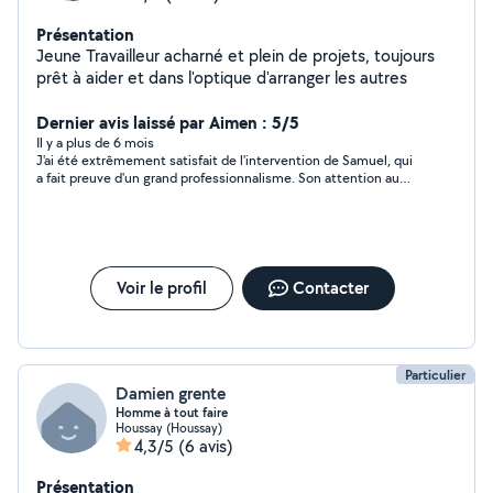
Présentation
Jeune Travailleur acharné et plein de projets, toujours
prêt à aider et dans l'optique d'arranger les autres
Dernier avis laissé par Aimen : 5/5
Il y a plus de 6 mois
J'ai été extrêmement satisfait de l'intervention de Samuel, qui
a fait preuve d'un grand professionnalisme. Son attention au
détail et sa prévenance ont été très appréciées. Le travail a été
réalisé avec soin et efficacité. Je recommande vivement ses
services.
Voir le profil
Contacter
Particulier
Damien grente
Homme à tout faire
Houssay (Houssay)
4,3/5
(6 avis)
Présentation