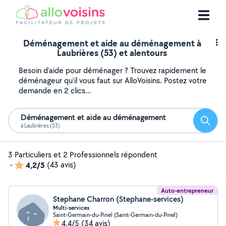
Déménagement et aide au déménagement à
Laubrières (53) et alentours
Besoin d'aide pour déménager ? Trouvez rapidement le
déménageur qu'il vous faut sur AlloVoisins. Postez votre
demande en 2 clics...
Déménagement et aide au déménagement
Reche
à Laubrières (53)
3 Particuliers et 2 Professionnels répondent
-
4,2/5
(43 avis)
Auto-entrepreneur
Stephane Charron (Stephane-services)
Multi-services
Saint-Germain-du-Pinel (Saint-Germain-du-Pinel)
4,4/5
(34 avis)