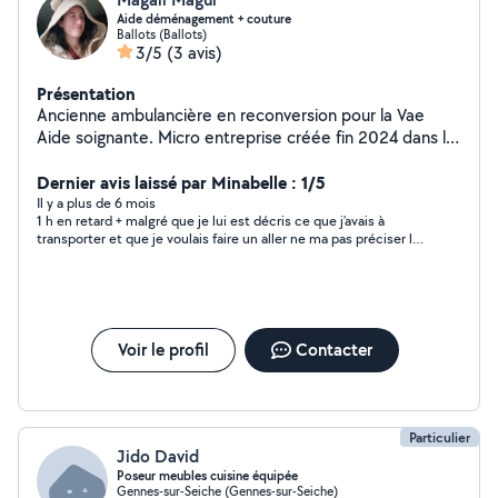
Aide déménagement + couture
Ballots (Ballots)
3/5
(3 avis)
Présentation
Ancienne ambulancière en reconversion pour la Vae
Aide soignante. Micro entreprise créée fin 2024 dans le
domaine de la couture pour les retouches et objets de
décoration
Dernier avis laissé par Minabelle : 1/5
Il y a plus de 6 mois
1 h en retard + malgré que je lui est décris ce que j’avais à
transporter et que je voulais faire un aller ne ma pas préciser la
taille du camion sont véhicule ne permet pas de faire un
déménagement seulement de transporter quelque pièce et
encore un frigo n’y rentrerai pas nous n’avons donc pas pu faire
le trajet
Voir le profil
Contacter
Particulier
Jido David
Poseur meubles cuisine équipée
Gennes-sur-Seiche (Gennes-sur-Seiche)