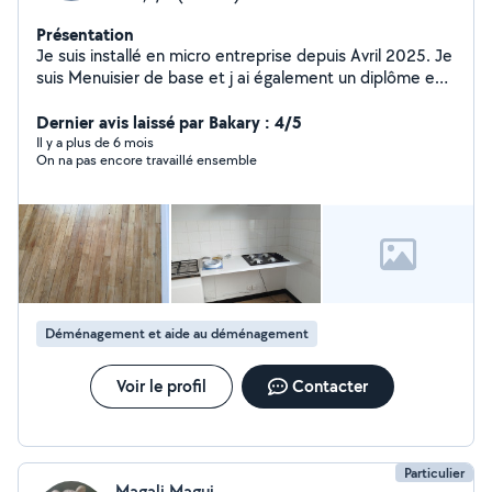
Présentation
Je suis installé en micro entreprise depuis Avril 2025. Je
suis Menuisier de base et j ai également un diplôme en
Agent de Maintenance bâtiment,donc je suis disponible
pour répondre favorablement dans beaucoup de
Dernier avis laissé par Bakary : 4/5
domaines concernant l habitation. Dans l attente de
Il y a plus de 6 mois
On na pas encore travaillé ensemble
votre retour cordialement Stéphane
Déménagement et aide au déménagement
Voir le profil
Contacter
Particulier
Magali Magui