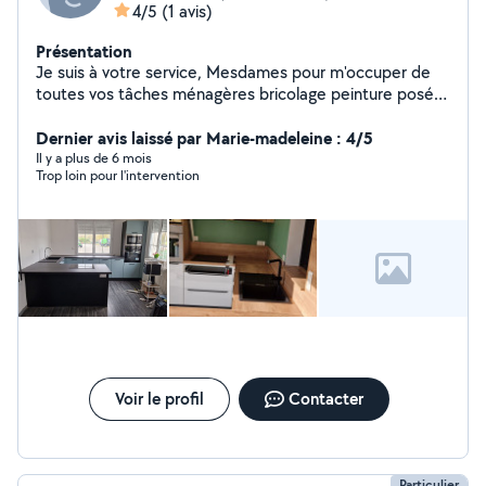
4/5
(1 avis)
Présentation
Je suis à votre service, Mesdames pour m'occuper de
toutes vos tâches ménagères bricolage peinture posé
parquet posé meuble jardinage divers autres service à
préciser. David
Dernier avis laissé par Marie-madeleine : 4/5
Il y a plus de 6 mois
Trop loin pour l'intervention
Voir le profil
Contacter
Particulier