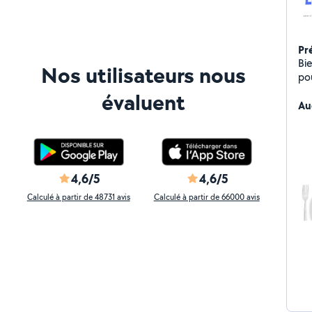
Pr
Bi
Nos utilisateurs nous
po
véhicules. Loca
évaluent
Ver
Au
co
co
LO
de
éq
4,6/5
4,6/5
éco
Calculé à partir de 48731 avis
Calculé à partir de 66000 avis
Int
LO
fl
co
vé
pa
qu