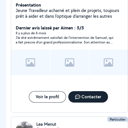
Présentation
Jeune Travailleur acharné et plein de projets, toujours
prêt à aider et dans l'optique d'arranger les autres
Dernier avis laissé par Aimen : 5/5
Il y a plus de 6 mois
J'ai été extrêmement satisfait de l'intervention de Samuel, qui
a fait preuve d'un grand professionnalisme. Son attention au
détail et sa prévenance ont été très appréciées. Le travail a été
réalisé avec soin et efficacité. Je recommande vivement ses
services.
Voir le profil
Contacter
Particulier
Lea Menut