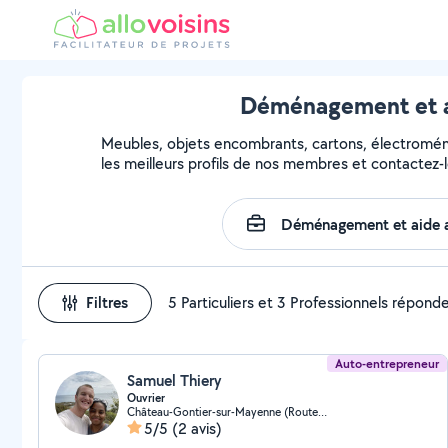
Déménagement et ai
Meubles, objets encombrants, cartons, électroména
les meilleurs profils de nos membres et contactez-l
Filtres
5 Particuliers et 3 Professionnels répond
Auto-entrepreneur
Samuel Thiery
Ouvrier
Château-Gontier-sur-Mayenne (Route d'Angers)
5/5
(2 avis)