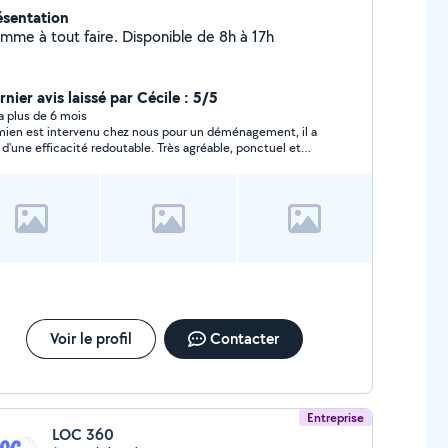
ésentation
mme à tout faire. Disponible de 8h à 17h
nier avis laissé par Cécile : 5/5
y a plus de 6 mois
ien est intervenu chez nous pour un déménagement, il a
 d'une efficacité redoutable. Très agréable, ponctuel et
viable. Nous referons appel à Damien sans hésiter. Merci.
Voir le profil
Contacter
Entreprise
LOC 360