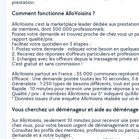
prestation.
Comment fonctionne AlloVoisins ?
AlloVoisins c’est la marketplace leader dédiée aux prestatio
de membres, dont 300 000 professionnels.
Postez votre demande et trouvez proche de chez vous un parti
rapport qualité/prix.
Facilitez votre quotidien en 3 étapes :
1. Postez votre demande : indiquez votre besoin en quelque
2. Recevez des réponses d’offreurs particuliers et professio
3. Echangez avec les offreurs depuis la messagerie privée et 
C’est gratuit et sans commission !
AlloVoisins partout en France : 35 000 communes représentées 
Efficace : Une demande postée toutes les 10 secondes, 3.6
Généraliste : 1 250 types de besoins différents, tout est poss
Rapide : 10 minutes pour recevoir une première réponse à 
Qualité / prix : 4 membres AlloVoisins sur 5* indiquent qu’All
* Données issues d’une enquête AlloVoisins réalisée sur un é
Vous cherchez un déménageur et aide au déménage
Sur AlloVoisins, seulement 10 minutes pour recevoir une p
chez vous, pour votre besoin urgent de déménagement et
Consultez les profils des membres, professionnels ou particuli
demande et à votre budget.