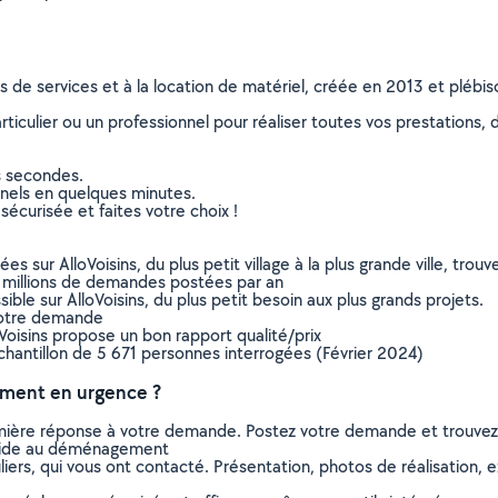
ns de services et à la location de matériel, créée en 2013 et plébi
culier ou un professionnel pour réaliser toutes vos prestations, d
s secondes.
nnels en quelques minutes.
sécurisée et faites votre choix !
sur AlloVoisins, du plus petit village à la plus grande ville, tro
 millions de demandes postées par an
ible sur AlloVoisins, du plus petit besoin aux plus grands projets.
votre demande
oVoisins propose un bon rapport qualité/prix
chantillon de 5 671 personnes interrogées (Février 2024)
ment en urgence ?
remière réponse à votre demande. Postez votre demande et trouve
 aide au déménagement
ers, qui vous ont contacté. Présentation, photos de réalisation, exp