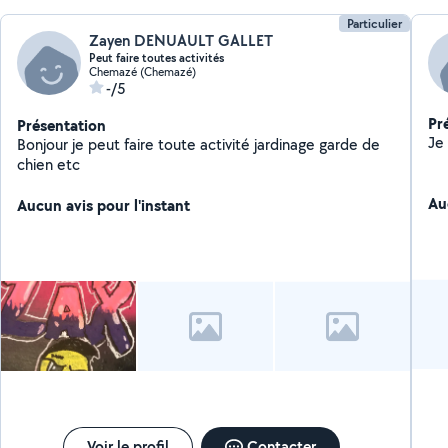
Particulier
Zayen DENUAULT GALLET
Peut faire toutes activités
Chemazé (Chemazé)
-/5
Pr
Présentation
Bonjour je peut faire toute activité jardinage garde de
chien etc
Au
Aucun avis pour l'instant
Voir le profil
Contacter