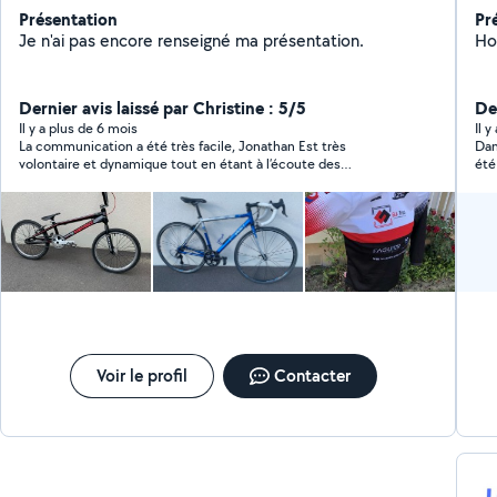
Présentation
Pr
Je n'ai pas encore renseigné ma présentation.
Ho
Dernier avis laissé par Christine : 5/5
Der
Il y a plus de 6 mois
Il 
La communication a été très facile, Jonathan Est très
Dam
volontaire et dynamique tout en étant à l’écoute des
été
demandes. C’était parfait ! Je le recommande vivement !
ser
Encore merci Jonathan
Voir le profil
Contacter