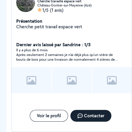
Cherche travaille espace vert
Château-Gontier-sur-Mayenne (Azé)
1/5
(1 avis)
Présentation
Cherche petit travail espace vert
Dernier avis laissé par Sandrine : 1/5
Il y a plus de 6 mois
Après seulement 2 semaines je n'ai déjà plus qu'un stère de
bouts de bois pour une livraison de normalement 4 stères de
chêne... (en ne chauffant que certains soirs!) Arnaque sur la
qualité, arnaque sur la dimension du bois (demande pour 50
CMS),arnaque sur la quantité payée... et tout ça pour du bois
très humide sur lesquels des champignons se font plaisir ! Je
suis déçue !
Voir le profil
Contacter