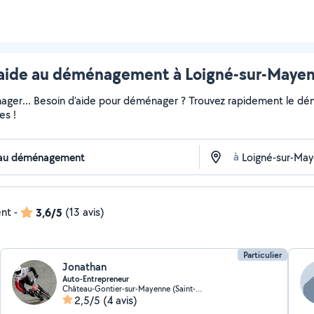
de au déménagement à Loigné-sur-Mayenn
ger... Besoin d'aide pour déménager ? Trouvez rapidement le démén
es !
à
ent
-
3,6/5
(13 avis)
Particulier
Jonathan
Auto-Entrepreneur
Château-Gontier-sur-Mayenne (Saint-Fort)
2,5/5
(4 avis)