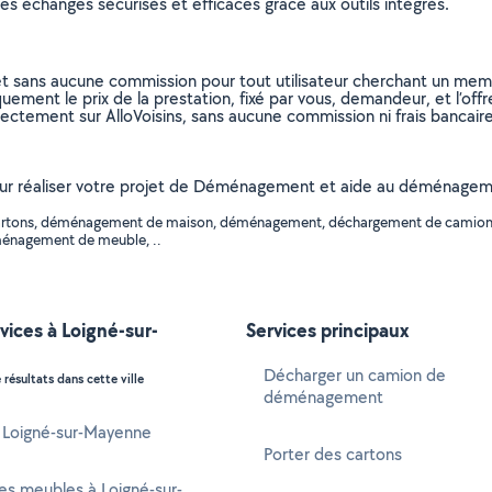
s échanges sécurisés et efficaces grâce aux outils intégrés.
et sans aucune commission pour tout utilisateur cherchant un membre
uement le prix de la prestation, fixé par vous, demandeur, et l’offr
rectement sur AlloVoisins, sans aucune commission ni frais bancaire
s pour réaliser votre projet de Déménagement et aide au déménagem
 de cartons, déménagement de maison, déménagement, déchargement de cam
ménagement de meuble, ..
vices à Loigné-sur-
Services principaux
Décharger un camion de
 résultats dans cette ville
déménagement
à Loigné-sur-Mayenne
Porter des cartons
s meubles à Loigné-sur-