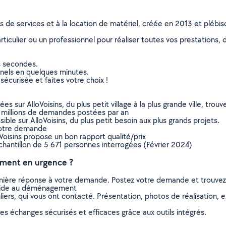
ns de services et à la location de matériel, créée en 2013 et plébi
culier ou un professionnel pour réaliser toutes vos prestations, d
s secondes.
nnels en quelques minutes.
sécurisée et faites votre choix !
sur AlloVoisins, du plus petit village à la plus grande ville, tro
 millions de demandes postées par an
ible sur AlloVoisins, du plus petit besoin aux plus grands projets.
votre demande
oVoisins propose un bon rapport qualité/prix
chantillon de 5 671 personnes interrogées (Février 2024)
ment en urgence ?
remière réponse à votre demande. Postez votre demande et trouve
 aide au déménagement
ers, qui vous ont contacté. Présentation, photos de réalisation, exp
s échanges sécurisés et efficaces grâce aux outils intégrés.