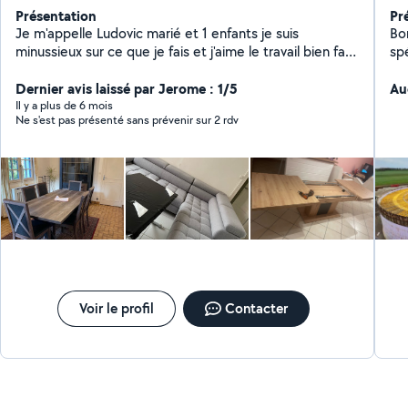
Présentation
Pr
Je m'appelle Ludovic marié et 1 enfants je suis
Bo
minussieux sur ce que je fais et j'aime le travail bien fais
sp
je sui monteur de meuble canapé en kit je travaille pour
confora Laval
Dernier avis laissé par Jerome : 1/5
Au
Il y a plus de 6 mois
Ne s'est pas présenté sans prévenir sur 2 rdv
Voir le profil
Contacter