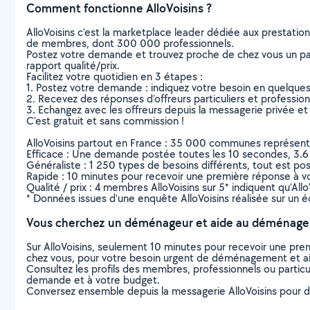
Comment fonctionne AlloVoisins ?
AlloVoisins c’est la marketplace leader dédiée aux prestatio
de membres, dont 300 000 professionnels.
Postez votre demande et trouvez proche de chez vous un parti
rapport qualité/prix.
Facilitez votre quotidien en 3 étapes :
1. Postez votre demande : indiquez votre besoin en quelque
2. Recevez des réponses d’offreurs particuliers et professio
3. Echangez avec les offreurs depuis la messagerie privée et 
C’est gratuit et sans commission !
AlloVoisins partout en France : 35 000 communes représentées 
Efficace : Une demande postée toutes les 10 secondes, 3.6
Généraliste : 1 250 types de besoins différents, tout est poss
Rapide : 10 minutes pour recevoir une première réponse à 
Qualité / prix : 4 membres AlloVoisins sur 5* indiquent qu’All
* Données issues d’une enquête AlloVoisins réalisée sur un é
Vous cherchez un déménageur et aide au déménage
Sur AlloVoisins, seulement 10 minutes pour recevoir une p
chez vous, pour votre besoin urgent de déménagement et
Consultez les profils des membres, professionnels ou particuli
demande et à votre budget.
Conversez ensemble depuis la messagerie AlloVoisins pour de