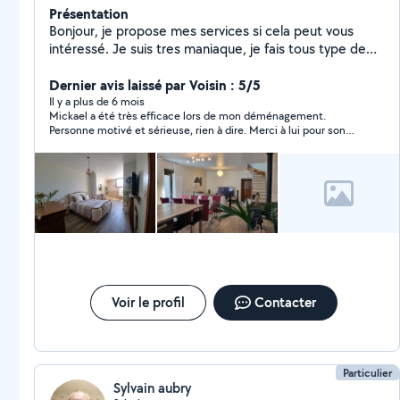
Présentation
Bonjour, je propose mes services si cela peut vous
intéressé. Je suis tres maniaque, je fais tous type de
travaux de maison intérieur comme extérieur ,
plomberie, électricité, placo, carrelage, isolation,
Dernier avis laissé par Voisin : 5/5
peinture au pistolet, terrassement je dispose d une
Il y a plus de 6 mois
Mickael a été très efficace lors de mon déménagement.
mini-pelle ainsi que d un dumper et d une tres gd
Personne motivé et sérieuse, rien à dire. Merci à lui pour son
remorque 3.5t dimension 1.9m x 4m int qui benne, je
aide précieuse
dispose d une bétonnière, sableuse, ect... Je fait
également de la carrosserie peinture sur voiture moto
poids lourd, neuf ou de collection c est mon metier. N
hesitez pas a me contacter sur Facebook ou
Messenger je dispose de bcp de matériel. Merci.
Voir le profil
Contacter
Particulier
Sylvain aubry