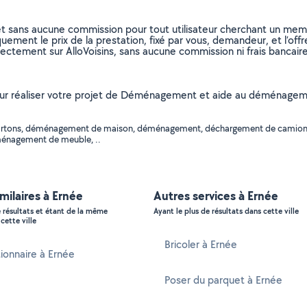
et sans aucune commission pour tout utilisateur cherchant un membre
uement le prix de la prestation, fixé par vous, demandeur, et l’offr
rectement sur AlloVoisins, sans aucune commission ni frais bancaire
 pour réaliser votre projet de Déménagement et aide au déménageme
 de cartons, déménagement de maison, déménagement, déchargement de cam
ménagement de meuble, ..
imilaires à Ernée
Autres services à Ernée
e résultats et étant de la même
Ayant le plus de résultats dans cette ville
cette ville
Bricoler à Ernée
ionnaire à Ernée
Poser du parquet à Ernée