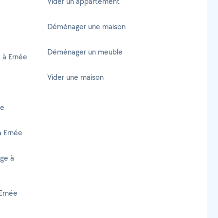
Vider un appartement
Déménager une maison
Déménager un meuble
t à Ernée
Vider une maison
ée
à Ernée
age à
Ernée