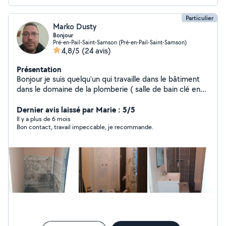
Particulier
Marko Dusty
Bonjour
Pré-en-Pail-Saint-Samson (Pré-en-Pail-Saint-Samson)
4,8/5
(24 avis)
Présentation
Bonjour je suis quelqu'un qui travaille dans le bâtiment
dans le domaine de la plomberie ( salle de bain clé en
main réseau d eau et d évacuation remplacement d
élément placo isolation enduit etc...) travail soigné et
Dernier avis laissé par Marie : 5/5
disponible rapidement n hésitez pas à me contacter par
Il y a plus de 6 mois
Bon contact, travail impeccable, je recommande.
téléphone ou SMS je fais tout type de petit travaux .
Bonne journée à vous