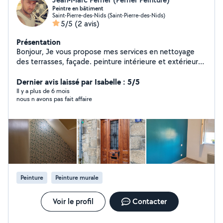
Peintre en bâtiment
Saint-Pierre-des-Nids (Saint-Pierre-des-Nids)
5/5
(2 avis)
Présentation
Bonjour, Je vous propose mes services en nettoyage
des terrasses, façade. peinture intérieure et extérieure,
enduit, peinture boiseries. Pose de parquet stratifié et
pvc.
Dernier avis laissé par Isabelle : 5/5
Il y a plus de 6 mois
nous n avons pas fait affaire
Peinture
Peinture murale
Voir le profil
Contacter