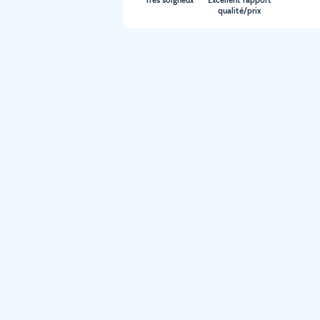
Très soigneux
Excellent rapport
qualité/prix