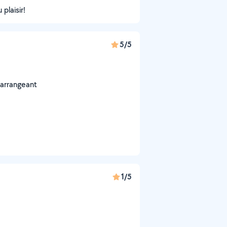
plaisir!
5/5
 arrangeant
1/5