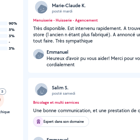
Marie-Claude K.
posté mardi
Menuiserie - Huisserie - Agencement
90%
Très disponible. Est intervenu rapidement. A tro
5%
store (l ancien n étant plus fabriqué). A annoncé u
3%
tout faire. Très sympathique
-
3%
Emmanuel
Heureux d’avoir pu vous aider! Merci pour vo
cordialement
Salim S.
5
posté samedi
Bricolage et multi services
Une bonne communication, et une prestation de q
thique
Expert dans son domaine
Emmanuel