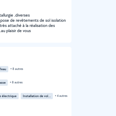
llurgie .diverses
pose de revêtements de sol isolation
rès attaché à la réalisation des
.au plaisir de vous
d'eau
+ 8 autres
asse
+ 8 autres
 électrique
Installation de volet électrique
+ 4 autres