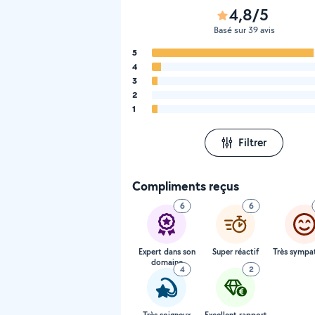
4,8/5
Basé sur 39 avis
5
4
3
2
1
Filtrer
Compliments reçus
6
6
Expert dans son
Super réactif
Très sympa
domaine
4
2