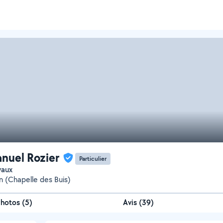
uel Rozier
Particulier
vaux
 (Chapelle des Buis)
Photos
(
5
)
Avis (39)