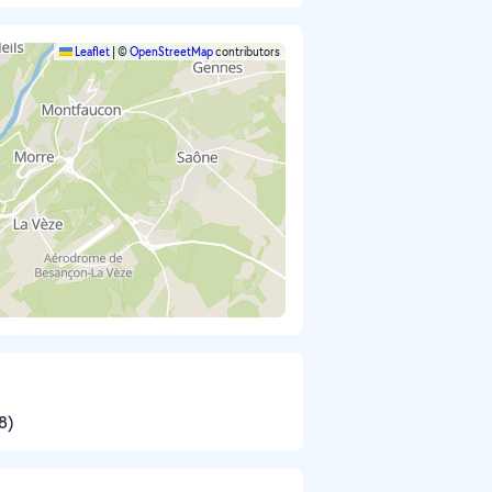
Leaflet
|
©
OpenStreetMap
contributors
8)