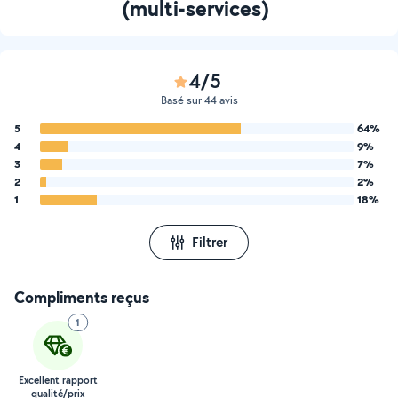
(multi-services)
4/5
Basé sur 44 avis
5
64%
4
9%
3
7%
2
2%
1
18%
Filtrer
Compliments reçus
1
Excellent rapport
qualité/prix