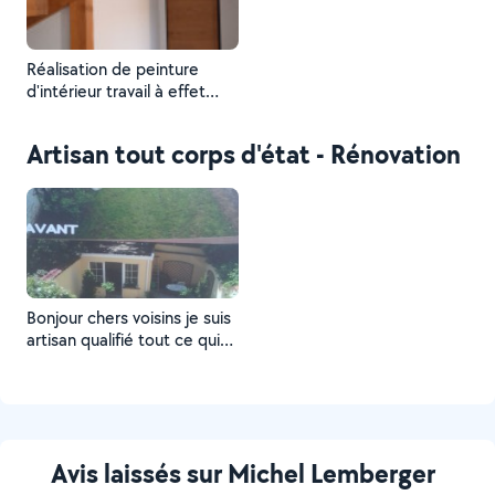
Réalisation de peinture
d'intérieur travail à effet
précision
Artisan tout corps d'état - Rénovation
Bonjour chers voisins je suis
artisan qualifié tout ce qui
touche la maison peinture
toiture dallage boiserie
travail soigné d'après
allovoisins 06 07 39 67 28
merci d'avance
Avis laissés sur Michel Lemberger
cordialement