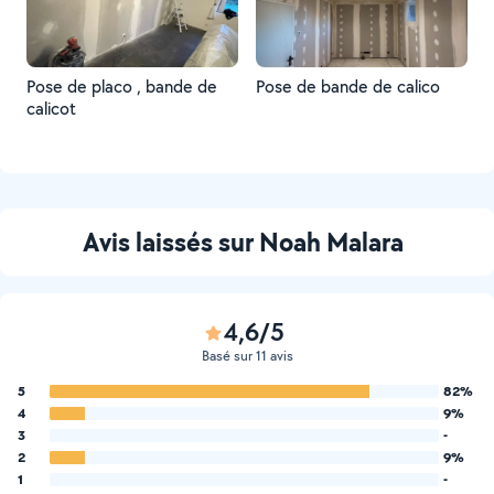
Pose de placo , bande de
Pose de bande de calico
calicot
Avis laissés sur Noah Malara
4,6/5
Basé sur 11 avis
5
82%
4
9%
3
-
2
9%
1
-