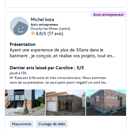
Auto-entrepreneur
Michel koza
Auto entrepreneur
Douchy-les-Mines (centre)
4,8/5
(17 avis)
Présentation
Ayant une experience de plus de 30ans dans le
batiment , je conçois ,et réalise vos projets, tout en
respectant les regles de l'art, mon but est de sastifaire
le client, dans les travaux réalisés, (Qualité , Planning ,
Dernier avis laissé par Caroline : 5/5
sécurité)
jeudi à 13h
M. Koza est à l'écoute et très consciencieux. Nous sommes
ravis de sa prestation. Le seul petit point négatif ce sont les
mégots de cigarettes retrouvés un peu partout dans les
gravats et dans l'allée partagée avec les voisins.
Maçonnerie
Coulage de dalle