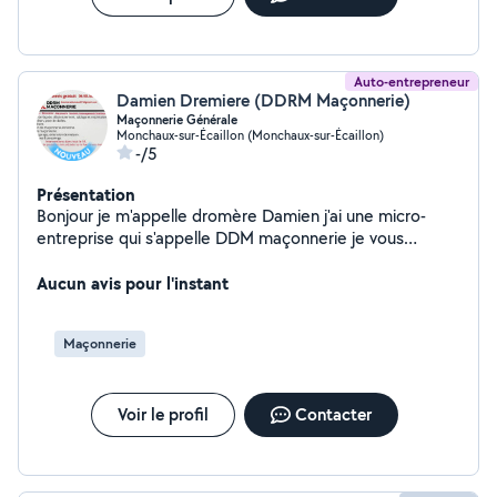
Auto-entrepreneur
Damien Dremiere (DDRM Maçonnerie)
Maçonnerie Générale
Monchaux-sur-Écaillon (Monchaux-sur-Écaillon)
-/5
Présentation
Bonjour je m'appelle dromère Damien j'ai une micro-
entreprise qui s'appelle DDM maçonnerie je vous
propose mes services pour la maçonnerie générale la
rénovation de façade et tout ce qui consiste la
Aucun avis pour l'instant
maçonnerie ensuite je propose aussi mes services pour
tout ce qui est tente pelouse débarrassé voyage
Maçonnerie
déchetterie montage de meubles exetera
Voir le profil
Contacter