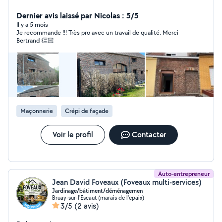
échafaudage roulant de 12M, d'un airless, d'un karsher
etc. Travail de professionnel et très minutieux avec pas
Dernier avis laissé par Nicolas : 5/5
mal d'années d'expérience à mon actif. Collabore
Il y a 5 mois
Je recommande !!! Très pro avec un travail de qualité. Merci
essentiellement avec la marque Seigneurie Gauthier
Bertrand 👏🏻
(gamme pro). Je peins, j'enduis, je pose de la fibre, je
rénove intérieur et extérieur etc. Je fais également du
nettoyage toiture et les joints de façade. Devis gratuit.
Ma priorité est de satisfaire la personne qui a su me
donner sa confiance pour intervenir chez elle. Le
chantier est terminé, quand les deux parties sont
d'accords. N'hésitez pas, pour plus de renseignements.
Maçonnerie
Crépi de façade
Cordialement Bertrand.
Voir le profil
Contacter
Auto-entrepreneur
Jean David Foveaux (Foveaux multi-services)
Jardinage/bâtiment/déménagemen
Bruay-sur-l'Escaut (marais de l'epaix)
3/5
(2 avis)