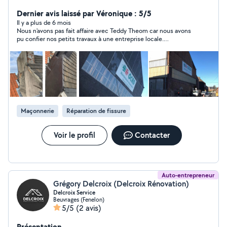
rénovation et entretien de votre habitat les devis et
déplacements sont gratuits. N'hésitez pas à nous
Dernier avis laissé par Véronique : 5/5
contacter en vous remerciant.
Il y a plus de 6 mois
Nous n'avons pas fait affaire avec Teddy Theom car nous avons
pu confier nos petits travaux à une entreprise locale.
Néanmoins, cette société a été très réactive suite à notre
annonce.
Maçonnerie
Réparation de fissure
Voir le profil
Contacter
Auto-entrepreneur
Grégory Delcroix (Delcroix Rénovation)
Delcroix Service
Beuvrages (Fenelon)
5/5
(2 avis)
Présentation