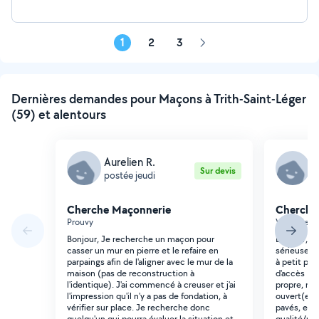
1
2
3
Page
suivante
Dernières demandes pour Maçons à Trith-Saint-Léger
(59) et alentours
Aurelien R.
S
Sur devis
postée jeudi
p
Cherche Maçonnerie
Cherche
Prouvy
Valencienn
Bonjour, Je recherche un maçon pour
Bonjour, J
casser un mur en pierre et le refaire en
sérieuse p
parpaings afin de l'aligner avec le mur de la
à petit prix
maison (pas de reconstruction à
d'accès (vo
l'identique). J'ai commencé à creuser et j'ai
propre, mo
l'impression qu'il n'y a pas de fondation, à
ouvert(e) a
vérifier sur place. Je recherche donc
pavés, etc.
quelqu'un qui pourra évaluer la situation et
qualité/pri