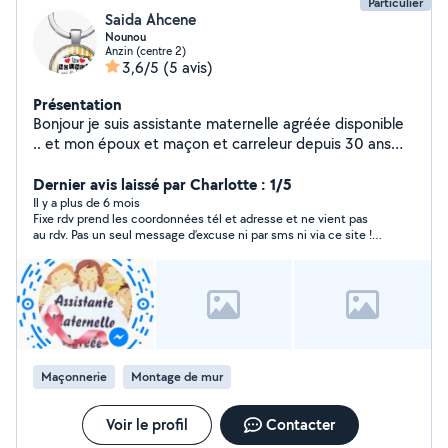
Particulier
Saida Ahcene
Nounou
Anzin (centre 2)
3,6/5
(5 avis)
Présentation
Bonjour je suis assistante maternelle agréée disponible
.. et mon époux et maçon et carreleur depuis 30 ans
hésitez pas à nous contacter
Dernier avis laissé par Charlotte : 1/5
Il y a plus de 6 mois
Fixe rdv prend les coordonnées tél et adresse et ne vient pas
au rdv. Pas un seul message d’excuse ni par sms ni via ce site !
Ne répond plus à rien suite au rdv non Honoré ! Très très louche
cette attitude et irrespectueux ! Je déconseille fortement !
Maçonnerie
Montage de mur
Voir le profil
Contacter