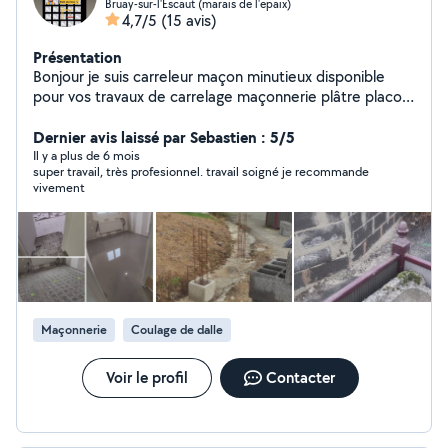
Bruay-sur-l'Escaut (marais de l'epaix)
4,7/5
(15 avis)
Présentation
Bonjour je suis carreleur maçon minutieux disponible
pour vos travaux de carrelage maçonnerie plâtre placo
peinture ect. N'hésitez pas à me contacter️
Dernier avis laissé par Sebastien : 5/5
Il y a plus de 6 mois
super travail, très profesionnel. travail soigné je recommande
vivement
Maçonnerie
Coulage de dalle
Voir le profil
Contacter