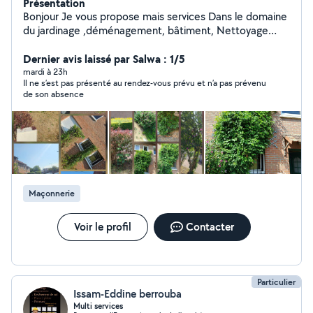
Présentation
Bonjour Je vous propose mais services Dans le domaine
du jardinage ,déménagement, bâtiment, Nettoyage
toiture Devis gratuit sans engagement N'hésitez pas à
me contacter pour plus de renseignements
Dernier avis laissé par Salwa : 1/5
mardi à 23h
Il ne s’est pas présenté au rendez-vous prévu et n’a pas prévenu
de son absence
Maçonnerie
Voir le profil
Contacter
Particulier
Issam-Eddine berrouba
Multi services