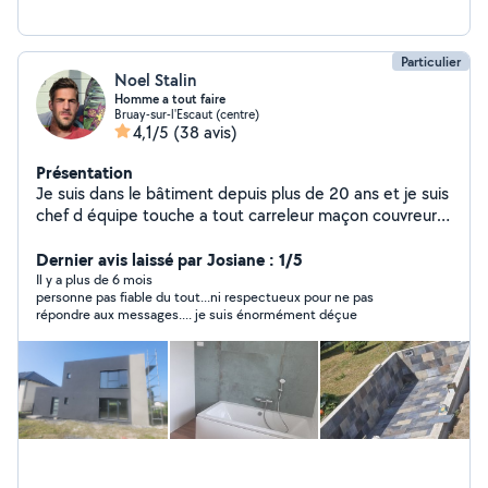
Particulier
Noel Stalin
Homme a tout faire
Bruay-sur-l'Escaut (centre)
4,1/5
(38 avis)
Présentation
Je suis dans le bâtiment depuis plus de 20 ans et je suis
chef d équipe touche a tout carreleur maçon couvreur
menuiserie intérieur et extérieur et plaquiste plomberie
et électricité je fait tout de A a Z PHOTO SUR
Dernier avis laissé par Josiane : 1/5
DEMANDE
Il y a plus de 6 mois
personne pas fiable du tout...ni respectueux pour ne pas
répondre aux messages.... je suis énormément déçue