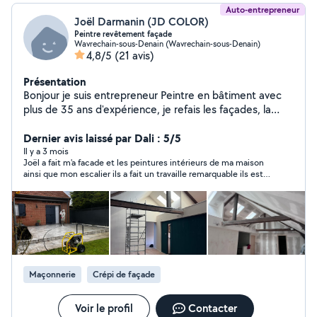
Auto-entrepreneur
Joël Darmanin (JD COLOR)
Peintre revêtement façade
Wavrechain-sous-Denain (Wavrechain-sous-Denain)
4,8/5
(21 avis)
Présentation
Bonjour je suis entrepreneur Peintre en bâtiment avec
plus de 35 ans d'expérience, je refais les façades, la
peinture et pas mal d'autre chose n'hésitez pas à me
contacter si besoin CDT
Dernier avis laissé par Dali : 5/5
Il y a 3 mois
Joël a fait m'a facade et les peintures intérieurs de ma maison
ainsi que mon escalier ils a fait un travaille remarquable ils est
professionnel dans son domaine je le recommande merci
encore Joël
Maçonnerie
Crépi de façade
Voir le profil
Contacter