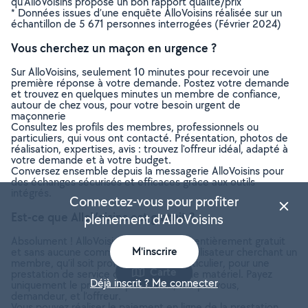
qu’AlloVoisins propose un bon rapport qualité/prix
* Données issues d’une enquête AlloVoisins réalisée sur un
échantillon de 5 671 personnes interrogées (Février 2024)
Vous cherchez un maçon en urgence ?
Sur AlloVoisins, seulement 10 minutes pour recevoir une
première réponse à votre demande. Postez votre demande
et trouvez en quelques minutes un membre de confiance,
autour de chez vous, pour votre besoin urgent de
maçonnerie
Consultez les profils des membres, professionnels ou
particuliers, qui vous ont contacté. Présentation, photos de
réalisation, expertises, avis : trouvez l'offreur idéal, adapté à
votre demande et à votre budget.
Conversez ensemble depuis la messagerie AlloVoisins pour
des échanges sécurisés et efficaces grâce aux outils
intégrés.
Connectez-vous pour profiter
Est-ce que AlloVoisins est gratuit ?
pleinement d'AlloVoisins
Absolument ! AlloVoisins est un service entièrement gratuit
M'inscrire
et sans aucune commission pour tout utilisateur cherchant un
membre, qu’il soit professionnel ou particulier, pour une
Carte
prestation de service ou une location de matériel. Payez
Déjà inscrit ? Me connecter
uniquement le prix de la prestation, fixé par vous,
demandeur, et l’offreur.
Vous pouvez réaliser le paiement en ligne de la prestation