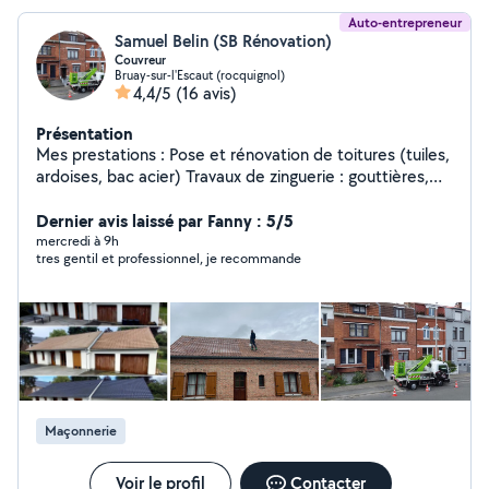
Auto-entrepreneur
Samuel Belin (SB Rénovation)
Couvreur
Bruay-sur-l'Escaut (rocquignol)
4,4/5
(16 avis)
Présentation
Mes prestations : Pose et rénovation de toitures (tuiles,
ardoises, bac acier) Travaux de zinguerie : gouttières,
chéneaux, abergements de cheminées Réparation de
fuites et entretien de toitures Nettoyage, démoussage
Dernier avis laissé par Fanny : 5/5
et traitement hydrofuge Pose de fenêtres de toit (type
mercredi à 9h
tres gentil et professionnel, je recommande
Velux) Mes atouts : Travail soigné et garanti Conseils
personnalisés Devis gratuit et rapide
Maçonnerie
Voir le profil
Contacter