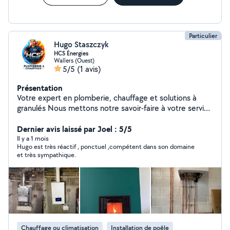
Particulier
Hugo Staszczyk
HCS Énergies
Wallers (Ouest)
5/5
(1 avis)
Présentation
Votre expert en plomberie, chauffage et solutions à
granulés Nous mettons notre savoir-faire à votre service
pour tous vos travaux d'installation, d'entretien et de
dépannage. Réactifs et à l'écoute, nous intervenons
Dernier avis laissé par Joel : 5/5
auprès des particuliers afin de garantir votre confort et
Il y a 1 mois
Hugo est très réactif , ponctuel ,compétent dans son domaine
le bon fonctionnement de vos équipements.
et très sympathique.
Installation/entretien et dépannage plomberie et
sanitaires Installation/entretien et dépannage
chaudière,chauffage central, radiateurs
Installation/entretien et dépannage poêle/insert Pellet
Pourquoi nous faire confiance ? * Intervention rapide. *
Travail soigné et de qualité. * Conseils personnalisés. *
Respect des normes en vigueur. * Devis gratuit.
Chauffage ou climatisation
Installation de poêle