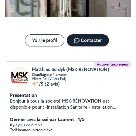
Voir le profil
Contacter
Auto-entrepreneur
Matthieu Surdyk (MSK-RENOVATION)
Chauffagiste Plombier
Villers-Pol (Villers-Pol)
1/5
(2 avis)
Présentation
Bonjour à tous la société MSK-RÉNOVATION est
disponible pour : -Installation Sanitaire -Installation
Thermique ( Chaudière,Radiateur..) -Installation du gaz -
Débouchage WC -Assainissement -Dépannage -
Dernier avis laissé par Laurent : 1/5
Création de salle de bain -Rénovation Complète -Pose
Il y a plus de 6 mois
Tarif beaucoup trop élevé
de carrelages murale ou au sol -Plâtrerie -Enduit -