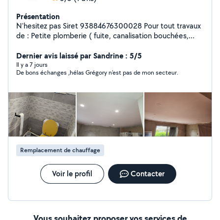
Présentation
N'hesitez pas Siret 93884676300028 Pour tout travaux
de : Petite plomberie ( fuite, canalisation bouchées,
changement robinet etc etc ) Petite electricité (
changement ou rajout de prise ampoule recherche de
Dernier avis laissé par Sandrine : 5/5
panne etc) Jardinage ( elagage tonte de pelouse taille
Il y a 7 jours
De bons échanges ,hélas Grégory n’est pas de mon secteur.
haid ) Montage de meuble Bricolage Enduit/Placo
Peinture Poncage renovation escalier porte etc Aide au
demenagement Menage ( classique fin de chantier
decés) Entretien Dépannage 24h/24 7j/7 N'hésitez pas
Sosmultiservices
Remplacement de chauffage
Voir le profil
Contacter
Vous souhaitez proposer vos services de