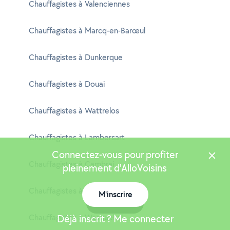
Chauffagistes à Valenciennes
Chauffagistes à Marcq-en-Barœul
Chauffagistes à Dunkerque
Chauffagistes à Douai
Chauffagistes à Wattrelos
Chauffagistes à Lambersart
Connectez-vous pour profiter
Chauffagistes à Cambrai
pleinement d'AlloVoisins
Chauffagistes à La Madeleine
M'inscrire
Carte
Chauffagistes à Wasquehal
Déjà inscrit ? Me connecter