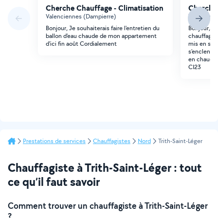
Cherche Chauffage - Climatisation
Cherche 
Valenciennes (Dampierre)
Valencienn
Bonjour, Je souhaiterais faire l'entretien du
Bonjour, J
ballon d'eau chaude de mon appartement
chauffagis
d'ici fin août Cordialement
mis en sécu
s'enclench
en chaudiè
CI23
Prestations de services
Chauffagistes
Nord
Trith-Saint-Léger
Chauffagiste à Trith-Saint-Léger : tout
ce qu’il faut savoir
Comment trouver un chauffagiste à Trith-Saint-Léger
?