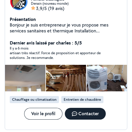
Denain (nouveau monde)
3,9/5
(19 avis)
Présentation
Bonjour je suis entrepreneur je vous propose mes
services sanitaires et thermique Installation
maintenance SDB Changement chaudière, entretien
Fuite modification réseau Carrelage faience peinture
Dernier avis laissé par charles : 5/5
placo électricité
Il y a 6 mois
artisan très réactif. Force de proposition et apporteur de
solutions. Je recommande.
Chauffage ou climatisation
Entretien de chaudière
Voir le profil
Contacter