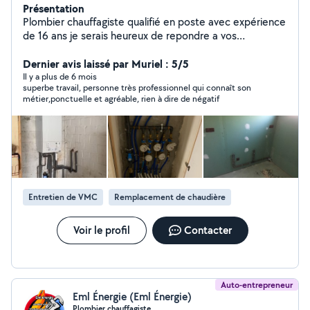
Présentation
Plombier chauffagiste qualifié en poste avec expérience
de 16 ans je serais heureux de repondre a vos
demandes N'hésitez pas à me contacter Réponse
rapide
Dernier avis laissé par Muriel : 5/5
Il y a plus de 6 mois
superbe travail, personne très professionnel qui connaît son
métier,ponctuelle et agréable, rien à dire de négatif
Entretien de VMC
Remplacement de chaudière
Voir le profil
Contacter
Auto-entrepreneur
Eml Énergie (Eml Énergie)
Plombier chauffagiste