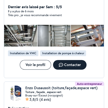
*Entretien/dépannage/installations neuves pour les
systèmes suivants : -Assainissements -Chaudières tout
Dernier avis laissé par Sam : 5/5
type -Ballon thermodynamique -Climatisation -VMC -
Il y a plus de 6 mois
Très pro , je vous recommande vivement
réseau de tuyauterie PVC ,Galva, acier, cuivre et
multicouche -Appareillage sanitaire en tout genre
Toutes les interventions se font sur devis signés et
factures. *Société sous garantie décennale *Les
diagnostics de panne sont payants *Taxe bloquée à 10%
Paiement : Cartes, virement SEPA , espèces ,Chèques
1er contact par SMS Taxe bloquée à 10% À titre
indicatif, la plupart des prix sont inscrits sur notre site
Installation de VMC
Installation de pompe à chaleur
internet.
Voir le profil
Contacter
Auto-entrepreneur
Enzo Dusausoit (toiture,façade,espace vert)
Toiture , façade , espace vert
Bruay-sur-l'Escaut (rocquignol)
3,8/5
(4 avis)