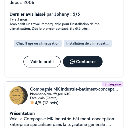
depuis 2006
Dernier avis laissé par Johnny : 5/5
Il y a 3 mois
Jean a fait un travail remarquable pour l’installation de ma
climatisation. Dès le premier contact, il a été très
professionnel, ponctuel et à l’écoute. On voit tout de suite qu’il
maîtrise parfaitement son métier : installation propre, soignée,
et explications claires sur le fonctionnement. En plus d’être
Chauffage ou climatisation
Installation de climatisation
efficace, Jean est vraiment sympathique et rassurant. C’est
rare de tomber sur quelqu’un d’aussi sérieux et appliqué. Je le
recommande les yeux fermés. Merci encore, Jean, pour ce
travail impeccable.
Voir le profil
Contacter
Entreprise
Compagnie MK industrie-batiment-conception
Plomberie/chauffage/HVAC
Escaudain (Centre)
4/5
(12 avis)
Présentation
Voici la Compagnie MK Industrie-bâtiment-conception
Entreprise spécialisée dans la tuyauterie générale :