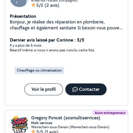
Bruay-sur-l'Escaut (rocquignol)
5/5
(2 avis)
Présentation
Bonjour, je réalise des réparation en plomberie,
chauffage et également sanitaire Si besoin vous pouvez
me contacter pour plus de renseignements
Dernier avis laissé par Corinne : 5/5
Il y a plus de 6 mois
Réactif même si nous n avons pas conclu cette fois
Chauffage ou climatisation
Voir le profil
Contacter
Auto-entrepreneur
Gregory Poncet (sosmultiservices)
Multi services
Wavrechain-sous-Denain (Wavrechain-sous-Denain)
5/5
(1 avis)