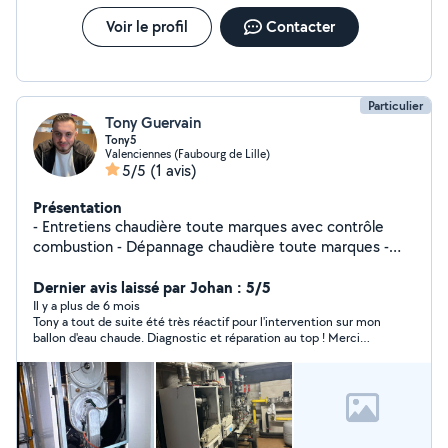
Voir le profil
Contacter
Particulier
Tony Guervain
Tony5
Valenciennes (Faubourg de Lille)
5/5
(1 avis)
Présentation
- Entretiens chaudière toute marques avec contrôle
combustion - Dépannage chaudière toute marques -
Dépannage ballons ECS GAZ - Mise en service
installations - Recherche de fuite
Dernier avis laissé par Johan : 5/5
Il y a plus de 6 mois
Tony a tout de suite été très réactif pour l'intervention sur mon
ballon d'eau chaude. Diagnostic et réparation au top ! Merci
d'avoir fait le nécessaire rapidement nous avons enfin l'eau
chaude ! ? Je recommande sans hesiter Tony pour toutes vos
intervention en plomberie / chauffage !