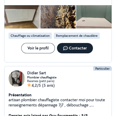
isolation DEVIS GRATUIT
Chauffage ou climatisation
Remplacement de chaudière
Voir le profil
Contacter
Particulier
Didier Sart
Plombier chauffagiste
Raismes (petit paris)
4,2/5
(5 avis)
Présentation
artisan plombier chauffagiste contacter moi pour toute
renseignements dépannage 7j7 , débouchage ,
installation chaudière et entretien , recherche de fuite ,
création de sale de bain, transformation,ect..., travail le
Dernier avis laissé par Guy.fourmentin : 5/5