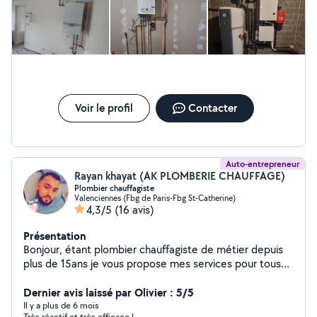
Voir le profil
Contacter
Auto-entrepreneur
Rayan khayat (AK PLOMBERIE CHAUFFAGE)
Plombier chauffagiste
Valenciennes (Fbg de Paris-Fbg St-Catherine)
4,3/5
(16 avis)
Présentation
Bonjour, étant plombier chauffagiste de métier depuis
plus de 15ans je vous propose mes services pour tous
travaux de plomberie possédant tout le matériel
nécessaire je reste à votre entière disposition veuillez
Dernier avis laissé par Olivier : 5/5
me contacter ziro set 66603613
Il y a plus de 6 mois
Très réactif et très efficace !