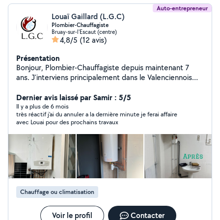
Auto-entrepreneur
Louaï Gaillard (L.G.C)
Plombier-Chauffagiste
Bruay-sur-l'Escaut (centre)
4,8/5
(12 avis)
Présentation
Bonjour, Plombier-Chauffagiste depuis maintenant 7
ans. J'interviens principalement dans le Valenciennois
mais déplacement possible dans tout le département
Nord. N'hésitez pas à me contacter pour toute
Dernier avis laissé par Samir : 5/5
demande de Devis ou de dépannage.
Il y a plus de 6 mois
très réactif j'ai du annuler a la dernière minute je ferai affaire
avec Louai pour des prochains travaux
Chauffage ou climatisation
Voir le profil
Contacter