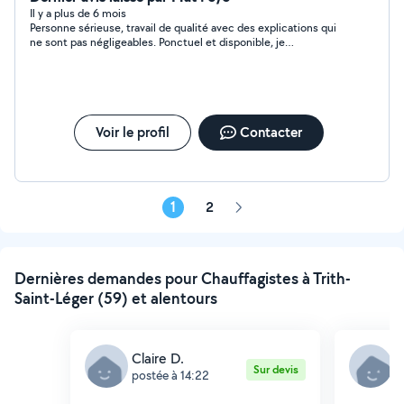
Il y a plus de 6 mois
Personne sérieuse, travail de qualité avec des explications qui
ne sont pas négligeables. Ponctuel et disponible, je
recommande vivement!! À bientôt.
Voir le profil
Contacter
1
2
Page
suivante
Dernières demandes pour Chauffagistes à Trith-
Saint-Léger (59) et alentours
Claire D.
Y
Sur devis
postée à 14:22
p