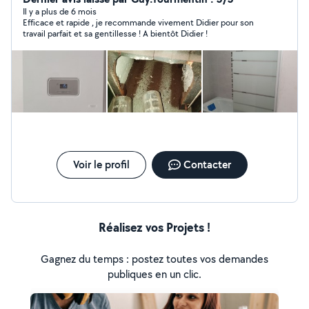
cuivre, l'acier , PER , multicouches , PVC ... cordialement
Il y a plus de 6 mois
Efficace et rapide , je recommande vivement Didier pour son
Occasionnellement peinture ,placo, montage
travail parfait et sa gentillesse ! A bientôt Didier !
d'escalier,cuisine , électricité.
Voir le profil
Contacter
Réalisez vos Projets !
Gagnez du temps : postez toutes vos demandes
publiques en un clic.