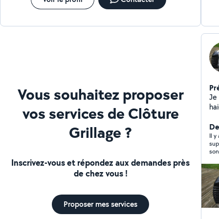
Pr
Vous souhaitez proposer
Je 
haies Débroussaillage Ne
vos services de Clôture
Der
Grillage ?
Il 
supe
son prix 
tou
Inscrivez-vous et répondez aux demandes près
de chez vous !
Proposer mes services