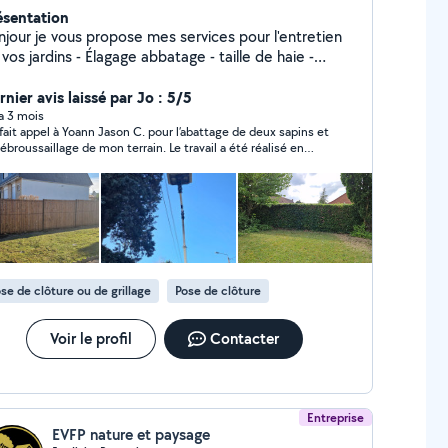
ésentation
jour je vous propose mes services pour l'entretien
rdins - Élagage abbatage - taille de haie -
n de pelouse en ensemencement ou en rouleau
 cloture - nettoyage de toiture et des dallage
nier avis laissé par Jo : 5/5
orfaitaire et attractif n'hésitez pas à me contacter
 a 3 mois
i fait appel à Yoann Jason C. pour l’abattage de deux sapins et
ur plus de renseignement
débroussaillage de mon terrain. Le travail a été réalisé en
iron 2h par lui seul, avec une grande réactivité et un savoir-
re appréciable. Les arbres ont été coupés proprement.
se de clôture ou de grillage
Pose de clôture
Voir le profil
Contacter
Entreprise
EVFP nature et paysage