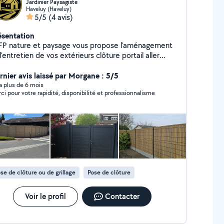
Jardinier Paysagiste
Haveluy (Haveluy)
5/5
(4 avis)
ésentation
FP nature et paysage vous propose l'aménagement
l'entretien de vos extérieurs clôture portail aller
rrasse.. ( revetement bois, pavé, pierre et moquette
pierre) tonte, taille, élagage possibilité d'avoir voir le
rnier avis laissé par Morgane : 5/5
édit d'impôt ou l'avance immédiate
y a plus de 6 mois
ci pour votre rapidité, disponibilité et professionnalisme
se de clôture ou de grillage
Pose de clôture
Voir le profil
Contacter