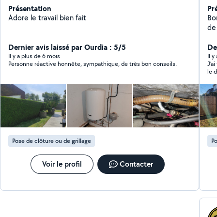
Présentation
Pr
Adore le travail bien fait
Bon
de vos ja
créatio
Dernier avis laissé par Ourdia : 5/5
- pose de
Der
prix f
Il y a plus de 6 mois
Il y
Personne réactive honnête, sympathique, de très bon conseils.
J’a
po
le 
env
fai
Pose de clôture ou de grillage
Po
Voir le profil
Contacter