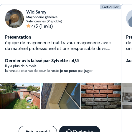
Particulier
Wid Samy
Maçonnerie générale
Valenciennes (Vignoble)
4/5
(1 avis)
Présentation
Pr
équipe de maçonnerie tout travaux maçonnerie avec
dép
du matériel professionnel et prix responsable devis
sim
gratuit jointement brique dejointement rénovation
Dernier avis laissé par Sylvette : 4/5
brique dalle parpaing enduit cimentage ex
Au
Il y a plus de 6 mois
la rense a ete rapide pour le reste je ne peux pas juger
Voir le profil
Contacter