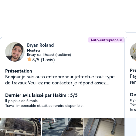
Auto-entrepreneur
Bryan Roland
Monteur
Bruay-sur-l'Escaut (haultiere)
5/5
(1 avis)
Pr
Présentation
Pa
Bonjour je suis auto entrepreneur j'effectue tout type
re
de travaux Veuillez me contacter je répond assez
rapidement
Der
Dernier avis laissé par Hakim : 5/5
Il 
Il y a plus de 6 mois
Trè
Travail impeccable et sait se rendre disponible.
le 