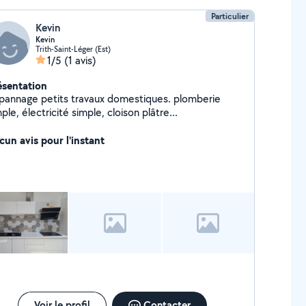
Particulier
Kevin
Kevin
Trith-Saint-Léger (Est)
1/5
(1 avis)
ésentation
annage petits travaux domestiques. plomberie
ple, électricité simple, cloison plâtre...
cun avis pour l'instant
Voir le profil
Contacter