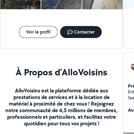
Voir le profil
Contacter
À Propos d’AlloVoisins
Pr
AlloVoisins est la plateforme dédiée aux
En
prestations de services et à la location de
l'
matériel à proximité de chez vous ! Rejoignez
l'
notre communauté de 4,5 millions de membres,
ave
Au
jus
professionnels et particuliers, et facilitez votre
pr
quotidien pour tous vos projets !