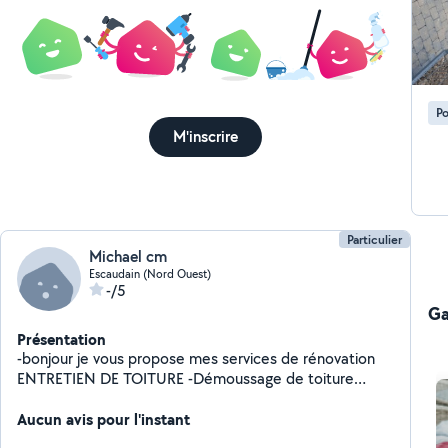
Po
M'inscrire
Particulier
Michael cm
Escaudain (Nord Ouest)
-/5
Ga
Présentation
-bonjour je vous propose mes services de rénovation
ENTRETIEN DE TOITURE -Démoussage de toiture
Traitement anti-mousse - Nettoyage à haute pression -
Application de peinture et vernis -Application
Aucun avis pour l'instant
Hydrofuge - Nettoyage gouttière - chêneaux -TÔLE