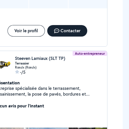
Voir le profil
Contacter
Auto-entrepreneur
Steeven Lamiaux (SLT TP)
Terrassier
Rœulx (Rœulx)
-/5
ésentation
treprise spécialisée dans le terrassement,
assainissement, la pose de pavés, bordures et
aménagement extérieur. Nous réalisons vos projets
c sérieux et qualité, du préparatif du terrain
cun avis pour l'instant
qu'aux finitions, pour les particuliers comme les
ofessionnels.