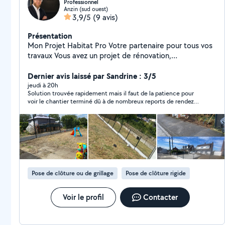
Professionnel
Anzin (sud ouest)
3,9/5
(9 avis)
Présentation
Mon Projet Habitat Pro Votre partenaire pour tous vos
travaux Vous avez un projet de rénovation,
d'aménagement ou de construction ? Nous vous
accompagnons de l'étude de votre projet jusqu'à la
Dernier avis laissé par Sandrine : 3/5
réalisation, avec un seul interlocuteur pour un suivi
jeudi à 20h
Solution trouvée rapidement mais il faut de la patience pour
simple, rapide et efficace. Nos prestations :
voir le chantier terminé dû à de nombreux reports de rendez
Rénovation intérieure et extérieure Maçonnerie
vous
Terrasse et dallage Clôture et portail Toiture Peinture
Plomberie Électricité Carrelage et faïence Placo,
isolation et finitions Aménagement extérieur et bien
plus encore. Pourquoi nous faire confiance ? Devis
gratuit et sans engagement Conseils personnalisés
selon votre budget Réseau d'artisans qualifiés Travail
Pose de clôture ou de grillage
Pose de clôture rigide
soigné et respect des délais Accompagnement du
début à la fin de votre projet. Intervention rapide dans
votre secteur. Contactez-nous dès aujourd'hui pour
Voir le profil
Contacter
obtenir votre devis gratuit et donner vie à vos projets !