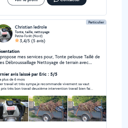
Particulier
Christian ledrole
Tonte, taille, nettoyage
Petite-Forêt (Nord)
3,4/5
(5 avis)
ésentation
propose mes services pour, Tonte pelouse Taillé de
ttoyage de terrain avec
grande remorque Possède l'outillage.
nier avis laissé par Eric : 5/5
y a plus de 6 mois
r travail et très sympa je recommande vivement sa vaut
très bon travail deuxième intervention travail bien fait
jours avec bonne humeur