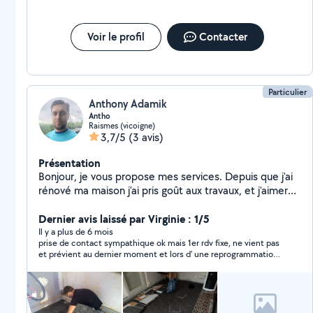
Voir le profil
Contacter
Particulier
Anthony Adamik
Antho
Raismes (vicoigne)
3,7/5
(3 avis)
Présentation
Bonjour, je vous propose mes services. Depuis que j'ai
rénové ma maison j'ai pris goût aux travaux, et j'aimerais
pouvoir aider les personnes dans le besoin, n'hésitez
pas à me contacter !
Dernier avis laissé par Virginie : 1/5
Il y a plus de 6 mois
prise de contact sympathique ok mais 1er rdv fixe, ne vient pas
et prévient au dernier moment et lors d' une reprogrammation
ce jour, aucune nouvelle ni prévenance malgré mes appels.