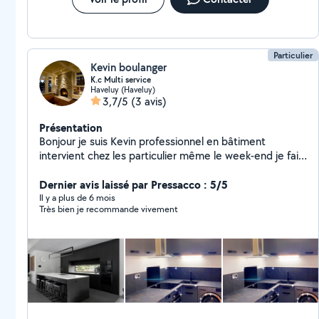
Particulier
Kevin boulanger
K.c Multi service
Haveluy (Haveluy)
3,7/5
(3 avis)
Présentation
Bonjour je suis Kevin professionnel en bâtiment
intervient chez les particulier même le week-end je fais
tout tip de travaux : montage de meubles, papier
peint, montage de cuisine peinture, pose de
Dernier avis laissé par Pressacco : 5/5
terrasse,tondre la pelouse ,ect pour plus
Il y a plus de 6 mois
Très bien je recommande vivement
d'informations. N'hésitez pas à me contacter je reste à
votre disposition merci