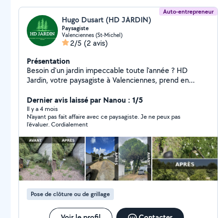
Auto-entrepreneur
Hugo Dusart (HD JARDIN)
Paysagiste
Valenciennes (St-Michel)
2/5
(2 avis)
Présentation
Besoin d'un jardin impeccable toute l'année ? HD
Jardin, votre paysagiste à Valenciennes, prend en
charge tous vos travaux extérieurs : tonte, taille,
élagage, abattage et entretien de massifs. Travail
Dernier avis laissé par Nanou : 1/5
soigné Intervention rapide Valenciennes et alentours
Il y a 4 mois
N'ayant pas fait affaire avec ce paysagiste. Je ne peux pas
Confiez-nous votre jardin, on s'occupe du reste !
l'évaluer. Cordialement
Pose de clôture ou de grillage
Voir le profil
Contacter