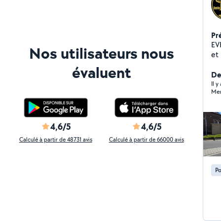
Pr
EV
Nos utilisateurs nous
et 
te
évaluent
de 
De
cr
Il 
Mer
4,6/5
4,6/5
Calculé à partir de 48731 avis
Calculé à partir de 66000 avis
Po