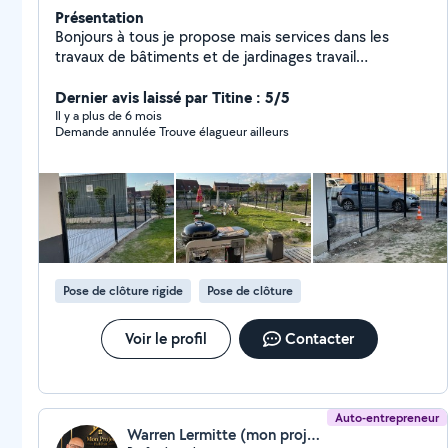
Présentation
Bonjours à tous je propose mais services dans les
travaux de bâtiments et de jardinages travail
respectueux et soigneux hésiter pas à me contacter
Dernier avis laissé par Titine : 5/5
pour toute demande merci
Il y a plus de 6 mois
Demande annulée Trouve élagueur ailleurs
Pose de clôture rigide
Pose de clôture
Voir le profil
Contacter
Auto-entrepreneur
Warren Lermitte (mon projet habitat)