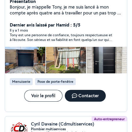
Présentation
Bonjour, je m'appelle Tony, je me suis lancé à mon
compte après quatre ans à travailler pour un pas trop en
tant que menuisier. Pose de volet roulant fenêtre, porte
d'entrée, porte, garage, portail ainsi que dépannage sur
Dernier avis laissé par Hamid : 5/5
tout ça. Je change aussi votre vitrage de fenêtre ou de
Il y a 1 mois
Tony est une personne de confiance, toujours respectueuse et
porte d'entrée s'il est cassé
à l'écoute. Son sérieux et sa fiabilité en font quelqu'un sur qui
l'on peut compter. Je le recommande.
Menuiserie
Pose de porte-fenêtre
Voir le profil
Contacter
Auto-entrepreneur
Cyril Davaine (Cdmultiservices)
Plombier multiservices