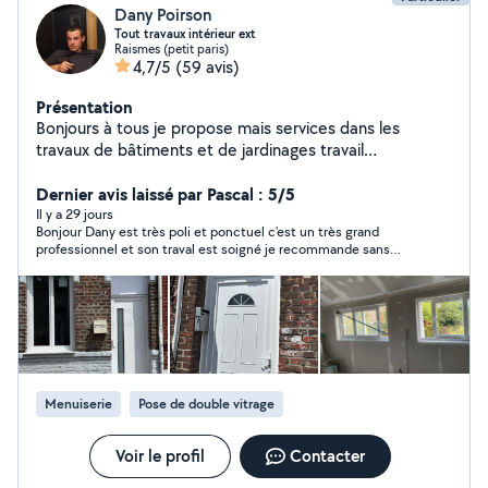
Dany Poirson
Tout travaux intérieur ext
Raismes (petit paris)
4,7/5
(59 avis)
Présentation
Bonjours à tous je propose mais services dans les
travaux de bâtiments et de jardinages travail
respectueux et soigneux hésiter pas à me contacter
Dernier avis laissé par Pascal : 5/5
pour toute demande merci
Il y a 29 jours
Bonjour Dany est très poli et ponctuel c'est un très grand
professionnel et son traval est soigné je recommande sans
aucuns soucis
Menuiserie
Pose de double vitrage
Voir le profil
Contacter