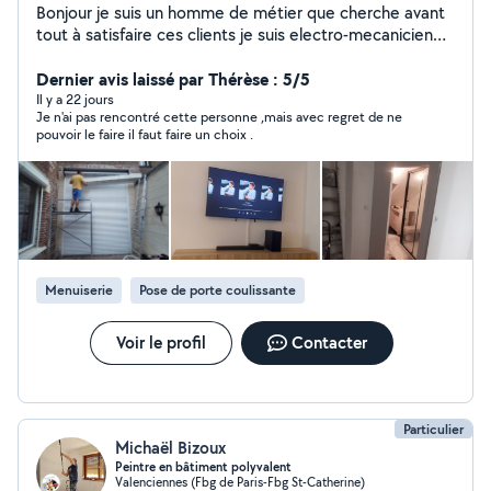
Bonjour je suis un homme de métier que cherche avant
tout à satisfaire ces clients je suis electro-mecanicien
tuyauteur plomberie menuiserie diplômé avec
beaucoup d'expérience Hommes toutes mains dans
Dernier avis laissé par Thérèse : 5/5
beaucoup de tâches bricolages n'hésitez pas à me
Il y a 22 jours
Je n'ai pas rencontré cette personne ,mais avec regret de ne
contacter pour vos travaux dépannage ou d'amélioration
pouvoir le faire il faut faire un choix .
intérieur et extérieur ainsi que l'installation de véranda
store ou terrassement et motorisation dépannage
réparation de volets électriques et manuelles n'hésitez
pas à me contacter pour plus d'informations
cordialement
Menuiserie
Pose de porte coulissante
Voir le profil
Contacter
Particulier
Michaël Bizoux
Peintre en bâtiment polyvalent
Valenciennes (Fbg de Paris-Fbg St-Catherine)