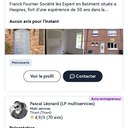
Franck Fournier Société les Expert en Batiment située a
Haspres, fort d'une expérience de 30 ans dans la
fermeture et le rénovation en batiment, je serai ravi de
vous apporter mes conseils pour l'élaboration de votre
Aucun avis pour l'instant
projet. N'hésitez pas a revenir vers moi a fin de convenir
ensemble d'un rendez vous cordialement point fort :
30ans d expérience , société SARL , garantie décennale
travaux
Menuiserie
Voir le profil
Contacter
Auto-entrepreneur
Pascal Léonard (LP multiservices)
Multi services
Thiant (Thiant)
4,9/5
(70 avis)
Présentation