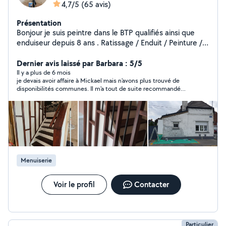
4,7/5
(65 avis)
Présentation
Bonjour je suis peintre dans le BTP qualifiés ainsi que
enduiseur depuis 8 ans . Ratissage / Enduit / Peinture /
Tapisserie / Fibre de verre / Revêtement de sol
.TRAVAIL SOIGNÉ ET PROFESSIONNEL
Dernier avis laissé par Barbara : 5/5
Il y a plus de 6 mois
je devais avoir affaire à Mickael mais n'avons plus trouvé de
disponibilités communes. Il m'a tout de suite recommandé
quelqu'un qui estvenu effectuer le travail rapidement
Menuiserie
Voir le profil
Contacter
Particulier