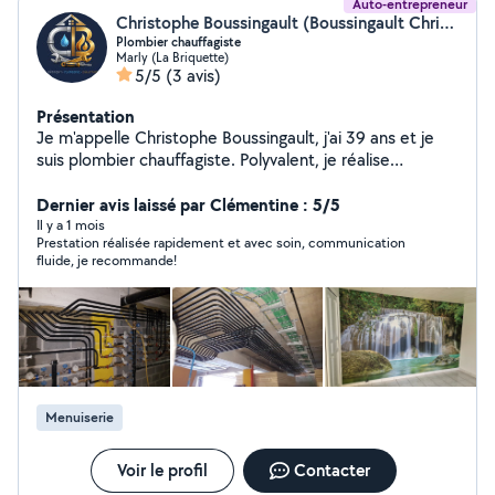
Auto-entrepreneur
Christophe Boussingault (Boussingault Christophe)
Plombier chauffagiste
Marly (La Briquette)
5/5
(3 avis)
Présentation
Je m'appelle Christophe Boussingault, j'ai 39 ans et je
suis plombier chauffagiste. Polyvalent, je réalise
également des travaux de carrelage, placo, peinture et
aménagement intérieur. Sérieux, assidu et
Dernier avis laissé par Clémentine : 5/5
perfectionniste, j'aime le travail bien fait et les finitions
Il y a 1 mois
Prestation réalisée rapidement et avec soin, communication
propres. Je m'adapte facilement aux demandes et aux
fluide, je recommande!
besoins de chaque client afin de garantir un résultat
soigné et de qualité.
Menuiserie
Voir le profil
Contacter