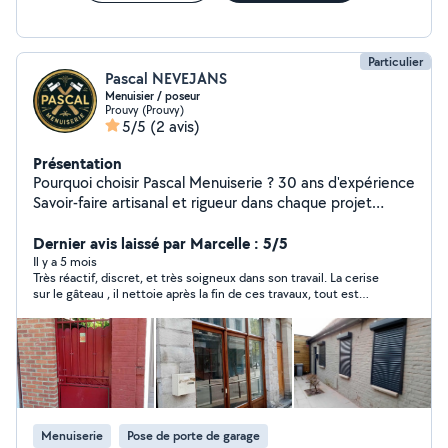
donner vie à vos projets !
Particulier
Pascal NEVEJANS
Menuisier / poseur
Prouvy (Prouvy)
5/5
(2 avis)
Présentation
Pourquoi choisir Pascal Menuiserie ? 30 ans d'expérience
Savoir-faire artisanal et rigueur dans chaque projet
Produits de qualité et respect des normes Solutions sur
mesure et adaptées à vos besoins Service personnalisé
Dernier avis laissé par Marcelle : 5/5
et conseils experts Pour un devis gratuit ou des
Il y a 5 mois
Très réactif, discret, et très soigneux dans son travail. La cerise
informations sur vos futurs travaux, contactez-moi dès
sur le gâteau , il nettoie après la fin de ces travaux, tout est
aujourd'hui. Ensemble, nous donnerons vie à vos projets.
propre. Bravo, un grand merci .
Menuiserie
Pose de porte de garage