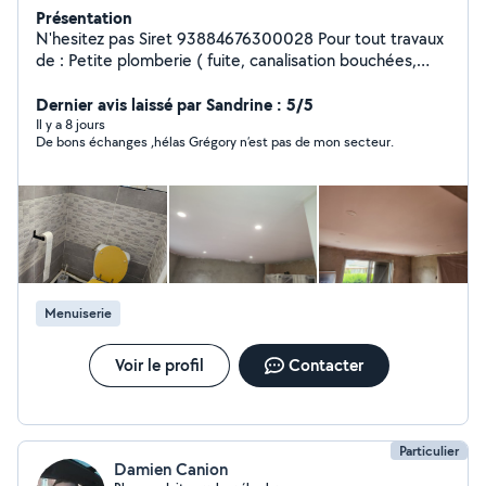
Présentation
N'hesitez pas Siret 93884676300028 Pour tout travaux
de : Petite plomberie ( fuite, canalisation bouchées,
changement robinet etc etc ) Petite electricité (
changement ou rajout de prise ampoule recherche de
Dernier avis laissé par Sandrine : 5/5
panne etc) Jardinage ( elagage tonte de pelouse taille
Il y a 8 jours
De bons échanges ,hélas Grégory n’est pas de mon secteur.
haid ) Montage de meuble Bricolage Enduit/Placo
Peinture Poncage renovation escalier porte etc Aide au
demenagement Menage ( classique fin de chantier
decés) Entretien Dépannage 24h/24 7j/7 N'hésitez pas
Sosmultiservices
Menuiserie
Voir le profil
Contacter
Particulier
Damien Canion