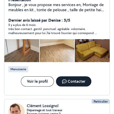
Bonjour , je vous propose mes services en, Montage de
meubles en kit , tonte de pelouse , taille de petite haies
, Débarras , déchetterie , petit travaux du quotidien ,
tapisserie , peinture , nettoyage de tombe , peinture
Dernier avis laissé par Denise : 5/5
des gravures sur tombe , réparation d objets et
Il y a plus de 6 mois
très bon contact. gentil. ponctuel. agréable. volontaire.
restauration , nettoyage trottoir et terrasse .etc ... Et
malheureusement pour lui J'ai trouvé l'ouvrier qui correspond à
pleins d autre services . A bientôt.
mon attente et qui a déjà les matériaux utiles et gratuits. ce
sera pour une prochaine fois. Merci à lui.
Menuiserie
Voir le profil
Contacter
Particulier
Clément Lossignol
Dépannage et tout travaux
Raismes (raismes centre 1)