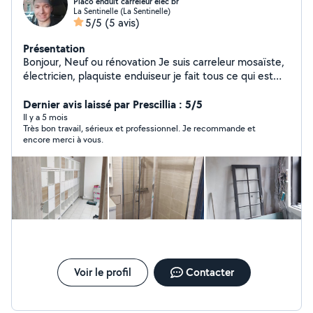
Placo enduit carreleur élec br
La Sentinelle (La Sentinelle)
5/5
(5 avis)
Présentation
Bonjour, Neuf ou rénovation Je suis carreleur mosaïste,
électricien, plaquiste enduiseur je fait tous ce qui est
rénovation d'intérieur. Toujours professionnel
Déclaration chèque CESU possible avec mon numéro Je
Dernier avis laissé par Prescillia : 5/5
me déplace entre l'Avesnois, le Valenciennois et
Il y a 5 mois
Très bon travail, sérieux et professionnel. Je recommande et
alentour N'hésitez pas pour tous renseignements
encore merci à vous.
Voir le profil
Contacter