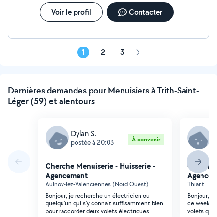
Voir le profil
Contacter
1
2
3
Page
suivante
Dernières demandes pour Menuisiers à Trith-Saint-
Léger (59) et alentours
Dylan S.
M
À convenir
postée à 20:03
p
Cherche Menuiserie - Huisserie -
Cherche 
Agencement
Agencem
Aulnoy-lez-Valenciennes (Nord Ouest)
Thiant
Bonjour, je recherche un électricien ou
Bonjour, Bo
quelqu'un qui s'y connaît suffisamment bien
ce week-en
pour raccorder deux volets électriques.
volets qui a