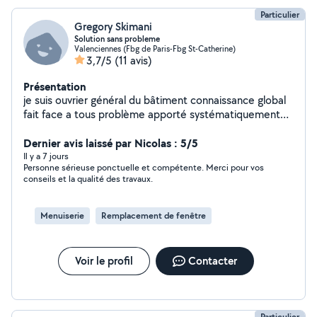
Particulier
Gregory Skimani
Solution sans probleme
Valenciennes (Fbg de Paris-Fbg St-Catherine)
3,7/5
(11 avis)
Présentation
je suis ouvrier général du bâtiment connaissance global
fait face a tous problème apporté systématiquement
des solution très bonne qualité de travail sérieux
ponctuel et arrangent
Dernier avis laissé par Nicolas : 5/5
Il y a 7 jours
Personne sérieuse ponctuelle et compétente. Merci pour vos
conseils et la qualité des travaux.
Menuiserie
Remplacement de fenêtre
Voir le profil
Contacter
Particulier