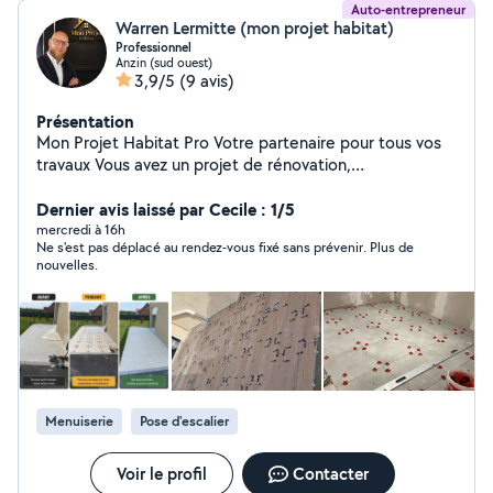
Auto-entrepreneur
Warren Lermitte (mon projet habitat)
Professionnel
Anzin (sud ouest)
3,9/5
(9 avis)
Présentation
Mon Projet Habitat Pro Votre partenaire pour tous vos
travaux Vous avez un projet de rénovation,
d'aménagement ou de construction ? Nous vous
accompagnons de l'étude de votre projet jusqu'à la
Dernier avis laissé par Cecile : 1/5
réalisation, avec un seul interlocuteur pour un suivi
mercredi à 16h
Ne s'est pas déplacé au rendez-vous fixé sans prévenir. Plus de
simple, rapide et efficace. Nos prestations : Rénovation
nouvelles.
intérieure et extérieure Maçonnerie Terrasse et dallage
Clôture et portail Toiture Peinture Plomberie Électricité
Carrelage et faïence Placo, isolation et finitions
Aménagement extérieur et bien plus encore. Pourquoi
nous faire confiance ? Devis gratuit et sans engagement
Conseils personnalisés selon votre budget Réseau
d'artisans qualifiés Travail soigné et respect des délais
Menuiserie
Pose d'escalier
Accompagnement du début à la fin de votre projet.
Intervention rapide dans votre secteur. Contactez-nous
dès aujourd'hui pour obtenir votre devis gratuit et
Voir le profil
Contacter