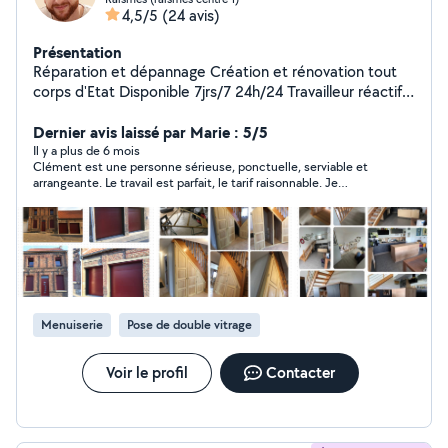
4,5/5
(24 avis)
Présentation
Réparation et dépannage Création et rénovation tout
corps d'Etat Disponible 7jrs/7 24h/24 Travailleur réactif,
précautionneux et à l'écoute de vos besoins
Dernier avis laissé par Marie : 5/5
Il y a plus de 6 mois
Clément est une personne sérieuse, ponctuelle, serviable et
arrangeante. Le travail est parfait, le tarif raisonnable. Je
recommande!? J'espère que tout va mieux pour vous. Bon
courage.
Menuiserie
Pose de double vitrage
Voir le profil
Contacter