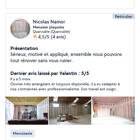
Particulier
Nicolas Namor
Menuisier plaquiste
Quarouble (Quarouble)
4,5/5
(4 avis)
Présentation
Sérieux, motivé et appliqué, ensemble nous pouvons
tout rénover sans vous ruiner.
Dernier avis laissé par Valentin : 5/5
Il y a 5 mois
Ouvrier très arrangeant et toujours disponible, il a su s’adapter à
nos contraintes avec professionnalisme. Son travail est soigné
et de qualité. C’est quelqu’un de sérieux, à l’écoute et impliqué.
Nous sommes satisfaits du résultat et n’hésiterons pas à faire
appel à lui de nouveau. Je recommande vivement ses services.
Menuiserie