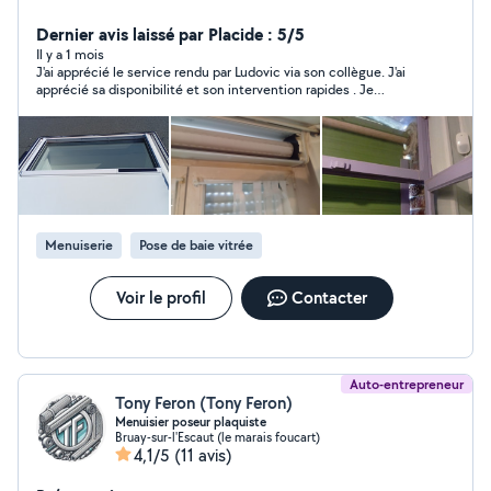
rapidement pour tous vos besoins : Ouverture de porte
(claquée, verrouillée) Remplacement de serrure Mise
Dernier avis laissé par Placide : 5/5
en sécurité après effraction Réparation / remplacement
Il y a 1 mois
J'ai apprécié le service rendu par Ludovic via son collègue. J'ai
vitrage Petits travaux multiservices Intervention rapide
apprécié sa disponibilité et son intervention rapides . Je
Travail soigné Devis gratuit Déplacement dans un rayon
recommande vivement
de 40 km autour de Valenciennes Disponible pour
particuliers et professionnels
Menuiserie
Pose de baie vitrée
Voir le profil
Contacter
Auto-entrepreneur
Tony Feron (Tony Feron)
Menuisier poseur plaquiste
Bruay-sur-l'Escaut (le marais foucart)
4,1/5
(11 avis)