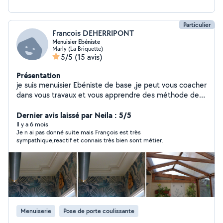
Particulier
Francois DEHERRIPONT
Menuisier Ebéniste
Marly (La Briquette)
5/5
(15 avis)
Présentation
je suis menuisier Ebéniste de base ,je peut vous coacher
dans vous travaux et vous apprendre des méthode de
travail, une grande expérience en agencement,
spécialiste en cuisine équipée je peut vous assister dans
Dernier avis laissé par Neila : 5/5
vos conceptions ,installation aide au montage. je fait
Il y a 6 mois
Je n ai pas donné suite mais François est très
aussi des petits travaux de plomberie et d'électricité et
sympathique,reactif et connais très bien sont métier.
pose de carrelage de plan de travail. Réparation
d'enceintes acoustique et mise a niveau, je peut donner
des cours sur Solidworks. J'accepte les chèques Cesu
Menuiserie
Pose de porte coulissante