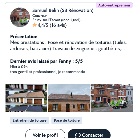
Auto-entrepreneur
Samuel Belin (SB Rénovation)
Couvreur
Bruay-sur-l'Escaut (rocquignol)
4,4/5
(16 avis)
Présentation
Mes prestations : Pose et rénovation de toitures (tuiles,
ardoises, bac acier) Travaux de zinguerie : gouttières,
chéneaux, abergements de cheminées Réparation de
fuites et entretien de toitures Nettoyage, démoussage
Dernier avis laissé par Fanny : 5/5
et traitement hydrofuge Pose de fenêtres de toit (type
Hier à 09h
tres gentil et professionnel, je recommande
Velux) Mes atouts : Travail soigné et garanti Conseils
personnalisés Devis gratuit et rapide
Entretien de toiture
Pose de toiture
Voir le profil
Contacter