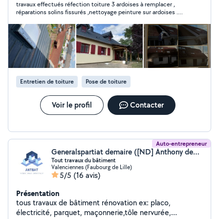
travaux effectués réfection toiture 3 ardoises à remplacer ,
couverture. Nous sommes une entreprise
réparations solins fissurés ,nettoyage peinture sur ardoises .
expérimentée depuis plusieurs années dans ce
Chéneaux non nettoyés solins non réparés peinture non
domaine, nous pouvons vous offrir des travaux à la
adhérentes à plusieurs endroits. Mails, photos appels
hauteur de vos attentes et surtout des travaux de
téléphoniques depuis le 01/10 sans réponse. Dans l'attente
d'une intervention , délai fixé avant le 27/10 une nouvelle
qualité. Notre entreprise de couverture E.S
évaluation sera donnée ou restera ?
COUVERTURE se déplace dans le département du Nord
et partout pour rénover, entretenir, installer, réparer
votre toiture dans la norme. Nous vous apportons une
Entretien de toiture
Pose de toiture
solution rapide et adéquate pour tous vos travaux
couverture dans le 59.
Voir le profil
Contacter
Auto-entrepreneur
Generalspartiat demaire ([ND] Anthony demaire)
Tout travaux du bâtiment
Valenciennes (Faubourg de Lille)
5/5
(16 avis)
Présentation
tous travaux de bâtiment rénovation ex: placo,
électricité, parquet, maçonnerie,tôle nervurée,