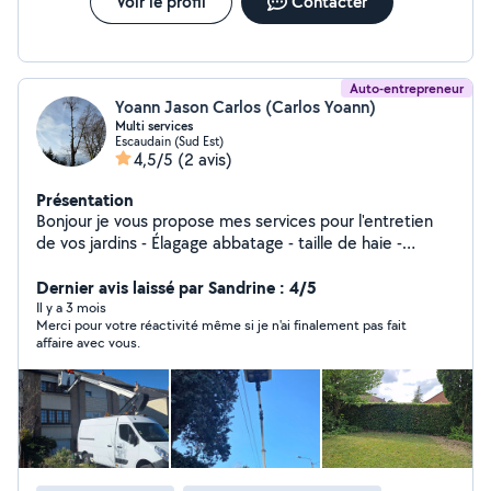
Voir le profil
Contacter
Auto-entrepreneur
Yoann Jason Carlos (Carlos Yoann)
Multi services
Escaudain (Sud Est)
4,5/5
(2 avis)
Présentation
Bonjour je vous propose mes services pour l'entretien
de vos jardins - Élagage abbatage - taille de haie -
création de pelouse en ensemencement ou en rouleau -
pose de cloture - nettoyage de toiture et des dallage
Dernier avis laissé par Sandrine : 4/5
prix forfaitaire et attractif n'hésitez pas à me contacter
Il y a 3 mois
Merci pour votre réactivité même si je n'ai finalement pas fait
pour plus de renseignement
affaire avec vous.