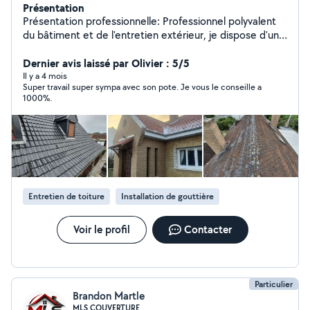
Présentation
Présentation professionnelle: Professionnel polyvalent
du bâtiment et de l'entretien extérieur, je dispose d'une
solide expérience dans plusieurs domaines techniques.
Sérieux, autonome et soigneux, je m'adapte aux besoins
Dernier avis laissé par Olivier : 5/5
des particuliers comme des professionnels, en
Il y a 4 mois
Super travail super sympa avec son pote. Je vous le conseille a
garantissant un travail de qualité et le respect des
1000%.
délais. Mes compétences principales Assainissement
des réseaux : pose, entretien et réparation des réseaux
d'assainissement Enduiseur finisseur : enduits
intérieurs/extérieurs, finitions soignées, murs et
plafonds Rénovation de toiture : réparation, rénovation,
entretien (tuiles, étanchéité, nettoyage) Jardinage et
entretien extérieur : tonte, taille, nettoyage, entretien
Entretien de toiture
Installation de gouttière
des espaces verts
Voir le profil
Contacter
Particulier
Brandon Martle
MLS COUVERTURE