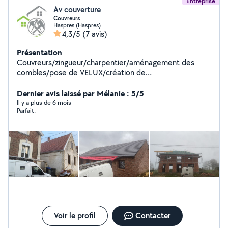
Entreprise
Av couverture
Couvreurs
Haspres (Haspres)
4,3/5
(7 avis)
Présentation
Couvreurs/zingueur/charpentier/aménagement des
combles/pose de VELUX/création de
chevêtre/démoussage / isolations/pose de
placo/enduit/pose d'ocb
Dernier avis laissé par Mélanie : 5/5
Il y a plus de 6 mois
Parfait.
Voir le profil
Contacter