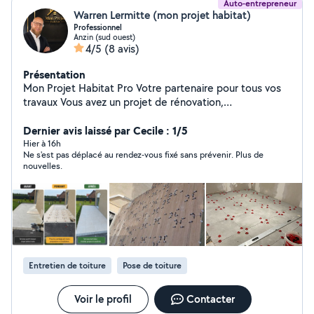
Auto-entrepreneur
Warren Lermitte (mon projet habitat)
Professionnel
Anzin (sud ouest)
4/5
(8 avis)
Présentation
Mon Projet Habitat Pro Votre partenaire pour tous vos
travaux Vous avez un projet de rénovation,
d'aménagement ou de construction ? Nous vous
accompagnons de l'étude de votre projet jusqu'à la
Dernier avis laissé par Cecile : 1/5
réalisation, avec un seul interlocuteur pour un suivi
Hier à 16h
Ne s'est pas déplacé au rendez-vous fixé sans prévenir. Plus de
simple, rapide et efficace. Nos prestations : Rénovation
nouvelles.
intérieure et extérieure Maçonnerie Terrasse et dallage
Clôture et portail Toiture Peinture Plomberie Électricité
Carrelage et faïence Placo, isolation et finitions
Aménagement extérieur et bien plus encore. Pourquoi
nous faire confiance ? Devis gratuit et sans engagement
Conseils personnalisés selon votre budget Réseau
d'artisans qualifiés Travail soigné et respect des délais
Entretien de toiture
Pose de toiture
Accompagnement du début à la fin de votre projet.
Intervention rapide dans votre secteur. Contactez-nous
dès aujourd'hui pour obtenir votre devis gratuit et
Voir le profil
Contacter
donner vie à vos projets !