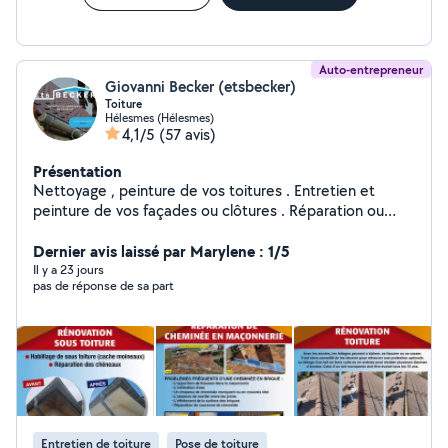
Auto-entrepreneur
Giovanni Becker (etsbecker)
Toiture
Hélesmes (Hélesmes)
4,1/5
(57 avis)
Présentation
Nettoyage , peinture de vos toitures . Entretien et
peinture de vos façades ou clôtures . Réparation ou
changement de vos gouttières. Peinture ou PVC thermo
Dernier avis laissé par Marylene : 1/5
laquée cache- moineaux .
Il y a 23 jours
pas de réponse de sa part
Entretien de toiture
Pose de toiture