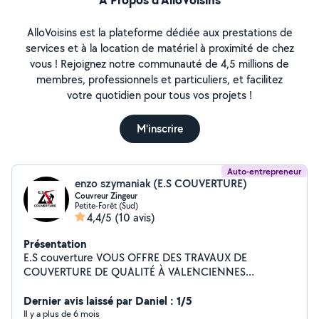
AlloVoisins est la plateforme dédiée aux prestations de
services et à la location de matériel à proximité de chez
vous ! Rejoignez notre communauté de 4,5 millions de
membres, professionnels et particuliers, et facilitez
votre quotidien pour tous vos projets !
M'inscrire
Auto-entrepreneur
enzo szymaniak (E.S COUVERTURE)
Couvreur Zingeur
Petite-Forêt (Sud)
4,4/5
(10 avis)
Présentation
E.S couverture VOUS OFFRE DES TRAVAUX DE
COUVERTURE DE QUALITÉ À VALENCIENNES
Idéalement installée à VALENCIENNES , notre
entreprise de couverture E.S Couverture est à votre
Dernier avis laissé par Daniel : 1/5
service pour réaliser toutes sortes des travaux de
Il y a plus de 6 mois