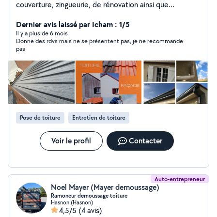
couverture, zingueurie, de rénovation ainsi que
beaucoup d'autres choses comme de la réparation
divers (cheminée, solin mais aussi de nettoyage et de
Dernier avis laissé par Icham : 1/5
démoussage..) pour plus d'informations, n'hésitez pas à
Il y a plus de 6 mois
Donne des rdvs mais ne se présentent pas, je ne recommande
me contacter. devis, déplacement gratuit
pas
Pose de toiture
Entretien de toiture
Voir le profil
Contacter
Auto-entrepreneur
Noel Mayer (Mayer demoussage)
Ramoneur demoussage toiture
Hasnon (Hasnon)
4,5/5
(4 avis)