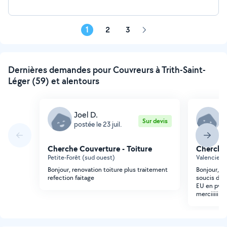
1
2
3
Page
suivante
Dernières demandes pour Couvreurs à Trith-Saint-
Léger (59) et alentours
Joel D.
M
Sur devis
postée le 23 juil.
p
Cherche Couverture - Toiture
Cherche 
Petite-Forêt (sud ouest)
Valencienn
Bonjour, renovation toiture plus traitement
Bonjour, j
refection faitage
soucis de 
EU en pvc 
merciiiii.