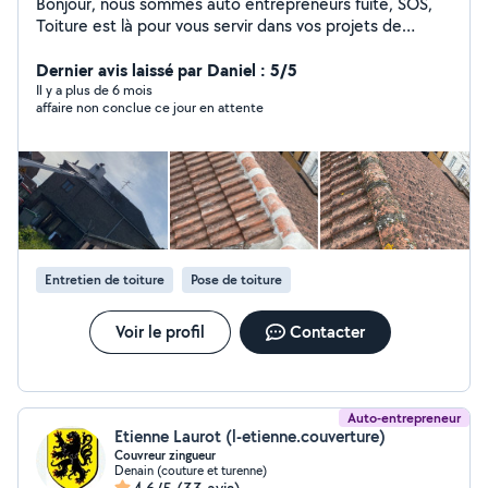
Bonjour, nous sommes auto entrepreneurs fuite, SOS,
Toiture est là pour vous servir dans vos projets de
rénovation et entretien de votre habitat les devis et
déplacements sont gratuits. N'hésitez pas à nous
Dernier avis laissé par Daniel : 5/5
contacter en vous remerciant.
Il y a plus de 6 mois
affaire non conclue ce jour en attente
Entretien de toiture
Pose de toiture
Voir le profil
Contacter
Auto-entrepreneur
Etienne Laurot (l-etienne.couverture)
Couvreur zingueur
Denain (couture et turenne)