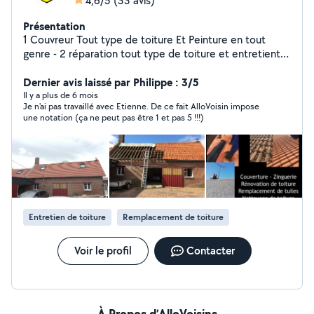
4,6/5
(33 avis)
Présentation
1 Couvreur Tout type de toiture Et Peinture en tout
genre - 2 réparation tout type de toiture et entretient -
3 Maçonnerie Faîtière solin cheminées 4 nettoyage de
toiture Façade et muret dallage Par pulvérisation ou
Dernier avis laissé par Philippe : 3/5
Karcher Ou manuellement avec balai 5 Traitement
Il y a plus de 6 mois
Je n'ai pas travaillé avec Etienne. De ce fait AlloVoisin impose
hydrofuge coloré ou incolore sur toute matière 6
une notation (ça ne peut pas être 1 et pas 5 !!!)
Remaniement des tuiles 7 Peinture. Boiseries et
ferronnerie - 8 pause et entretien Nettoyage de
Chenault gouttière alu zingue PVC Déplacement et
devis sans engagement de votre part Il vaut mieux faire
des petits travaux que des grosses dépenses Votre
maison elle vous protège protéger la
Entretien de toiture
Remplacement de toiture
Voir le profil
Contacter
À Propos d’AlloVoisins