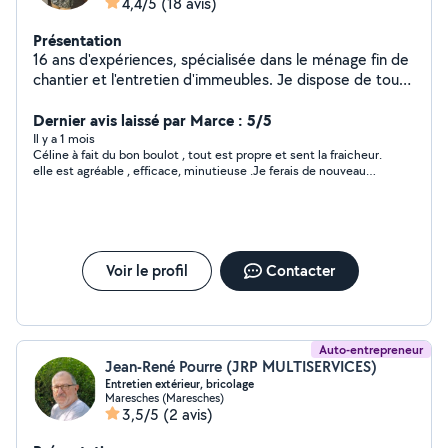
4,4/5
(18 avis)
Présentation
16 ans d'expériences, spécialisée dans le ménage fin de
chantier et l'entretien d'immeubles. Je dispose de tout
le matériel. Compétitivité des prix et travail soigné.
Références sur demandes.
Dernier avis laissé par Marce : 5/5
Il y a 1 mois
Céline à fait du bon boulot , tout est propre et sent la fraicheur.
elle est agréable , efficace, minutieuse .Je ferais de nouveau
appel à ses services ,car son tarif est raisonnable ainsi que sa
ponctualité. bravo !
Voir le profil
Contacter
Auto-entrepreneur
Jean-René Pourre (JRP MULTISERVICES)
Entretien extérieur, bricolage
Maresches (Maresches)
3,5/5
(2 avis)