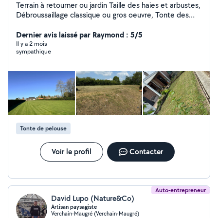
Terrain à retourner ou jardin Taille des haies et arbustes,
Débroussaillage classique ou gros oeuvre, Tonte des
pelouses, Abattage, suppression de souches, Création,
réalisation de gazons, Aménagement des sols, . Contrat
Dernier avis laissé par Raymond : 5/5
d'entretien possible également. Reconnu service à la
Il y a 2 mois
sympathique
personne 50% de crédits d'impôts pour travaux
éligibles. Pas le temps de vous en occuper ou vous
voulez tout simplement profiter de votre temps libre On
s'occupe de tout, votre tranquillité et votre satisfaction
sont notre priorité. À bientôt Maxi Clean
Tonte de pelouse
Voir le profil
Contacter
Auto-entrepreneur
David Lupo (Nature&Co)
Artisan paysagiste
Verchain-Maugré (Verchain-Maugré)