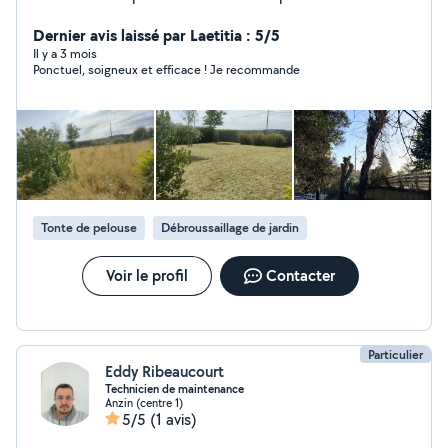
votre jardin ou de vos espaces verts ? Je vous propose
mes services avec soin et efficacité: Tonte de pelouse
Dernier avis laissé par Laetitia : 5/5
Taille de haies Débroussaillage Petit terrassement
Il y a 3 mois
Ponctuel, soigneux et efficace ! Je recommande
Évacuation des déchets verts Dessouchage Élagage
Intervention rapide Travail soigné Devis gratuit. À
bientôt pour embellir vos extérieurs !
Tonte de pelouse
Débroussaillage de jardin
Voir le profil
Contacter
Particulier
Eddy Ribeaucourt
Technicien de maintenance
Anzin (centre 1)
5/5
(1 avis)