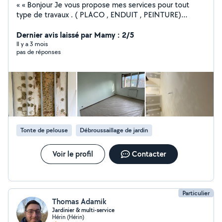
« « Bonjour Je vous propose mes services pour tout
type de travaux . ( PLACO , ENDUIT , PEINTURE)
Sérieux dans ce que j'entreprends je serait vous
satisfaire dans vos demandes . J'ai l'idée d'ouvrir ma
Dernier avis laissé par Mamy : 2/5
propre micro entreprise cet pour cela que je m'applique
Il y a 3 mois
pas de réponses
dans mon travail et de faire des tarif correct Je reste à
votre disposition Cordialement Noah »»
Tonte de pelouse
Débroussaillage de jardin
Voir le profil
Contacter
Particulier
Thomas Adamik
Jardinier & multi-service
Hérin (Hérin)