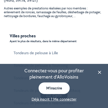
(Nord, 59174, 59121)
Autres exemples de prestations réalisées par nos membres :
enlevement de ronces, ramassage de feuilles, désherbage de potager,
nettoyage de bordures, fauchage au gyrobroyeur, ..
Villes proches
Ayant le plus de résultats, dans le même département
Tondeurs de pelouse à Lille
Tondeurs de pelouse à Tourcoing
Connectez-vous pour profiter
pleinement d'AlloVoisins
Tondeurs de pelouse à Roubaix
M'inscrire
Tondeurs de pelouse à Villeneuve-d'Ascq
Carte
Déjà inscrit ? Me connecter
Tondeurs de pelouse à Valenciennes