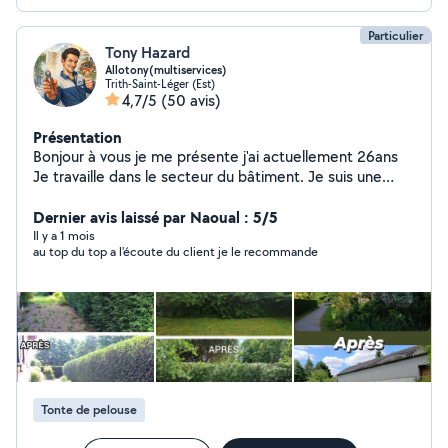
Particulier
Tony Hazard
Allotony(multiservices)
Trith-Saint-Léger (Est)
4,7/5
(50 avis)
Présentation
Bonjour à vous je me présente j'ai actuellement 26ans
Je travaille dans le secteur du bâtiment. Je suis une
personne très aimable sérieuse et soigné et recherche
à mettre en œuvre mes compétences.
Dernier avis laissé par Naoual : 5/5
(Jardinage,plomberie,manutention,électricité et tout
Il y a 1 mois
au top du top a l'écoute du client je le recommande
autre service tant que je me sens capable de satisfaire
votre demande) Prix raisonnable,travail soigné, horaires
respecter avec petit cadeau offert à la prestation.
Hésiter pas à faire votre demande.
Tonte de pelouse