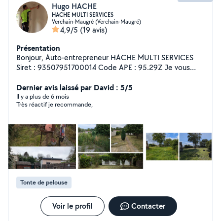
Hugo HACHE
HACHE MULTI SERVICES
Verchain-Maugré (Verchain-Maugré)
4,9/5
(19 avis)
Présentation
Bonjour, Auto-entrepreneur HACHE MULTI SERVICES
Siret : 93507951700014 Code APE : 95.29Z Je vous
propose mes services pour : - Entretien de vos
extérieurs (tonte, taille de haie, débroussaillage,
Dernier avis laissé par David : 5/5
labourage, nettoyage des gouttières, peinture, Karcher,
Il y a plus de 6 mois
Très réactif je recommande,
etc...). - Petits travaux d'intérieur (peinture, montage
démontage de meubles, finition etc...). - Débarassage
déchets. - Nettoyage régulier ou gros nettoyage
(remise en état du logement). N'hésitez pas à me
contacter par message. Au plaisir de répondre à vos
besoins. Bien cordialement Hugo HACHE HACHE MULTI
SERVICES 06-17-95-04-04
Tonte de pelouse
Voir le profil
Contacter