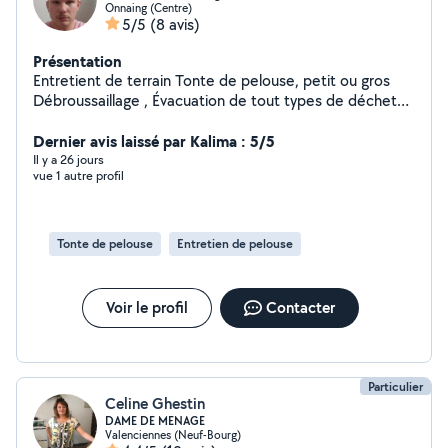
Onnaing (Centre)
5/5
(8 avis)
Présentation
Entretient de terrain Tonte de pelouse, petit ou gros
Débroussaillage , Évacuation de tout types de déchets.
Déplacement pour petits ou grands trajets. Également
aide pour les courses.Nettoyage au Karcher de
Dernier avis laissé par Kalima : 5/5
terrasse, cour, allées, entré de garage....
Il y a 26 jours
vue 1 autre profil
Tonte de pelouse
Entretien de pelouse
Voir le profil
Contacter
Particulier
Celine Ghestin
DAME DE MENAGE
Valenciennes (Neuf-Bourg)