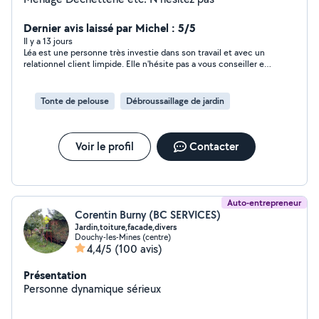
Dernier avis laissé par Michel : 5/5
Il y a 13 jours
Léa est une personne très investie dans son travail et avec un
relationnel client limpide. Elle n'hésite pas a vous conseiller et
ce de manière a améliorer sa prestation pour un meilleur
résultat. Je recommande sans aucune hésitation, allez y les
yeux fermés.
Tonte de pelouse
Débroussaillage de jardin
Voir le profil
Contacter
Auto-entrepreneur
Corentin Burny (BC SERVICES)
Jardin,toiture,facade,divers
Douchy-les-Mines (centre)
4,4/5
(100 avis)
Présentation
Personne dynamique sérieux