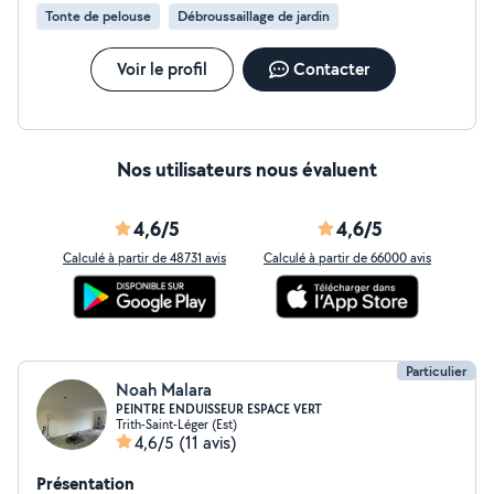
débrousaillage et élagage Peinture et finitions
Tonte de pelouse
Débroussaillage de jardin
Assistance informatique Disponible dans votre secteur !
Je suis basé à Valenciennes et peux me déplacer
facilement pour vous rendre service. N'hésitez pas à me
Voir le profil
Contacter
contacter pour discuter de votre projet ou obtenir un
devis rapide. À bientôt !
Nos utilisateurs nous évaluent
4,6/5
4,6/5
Calculé à partir de 48731 avis
Calculé à partir de 66000 avis
Particulier
Noah Malara
PEINTRE ENDUISSEUR ESPACE VERT
Trith-Saint-Léger (Est)
4,6/5
(11 avis)
Présentation