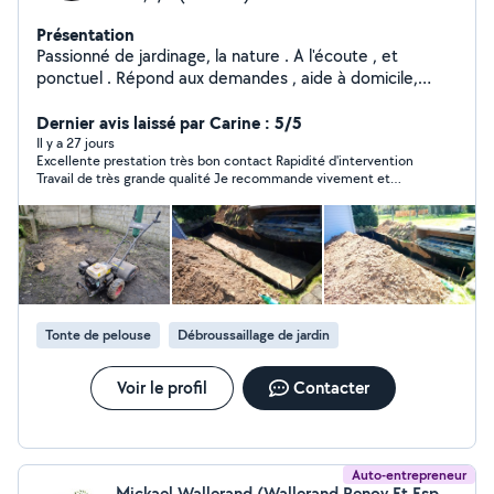
Présentation
Passionné de jardinage, la nature . A l'écoute , et
ponctuel . Répond aux demandes , aide à domicile,
travaux de jardinage, taille de haies,abattage,tonte,
débroussaillage,mis à niveau du terrain, déracinement,
Dernier avis laissé par Carine : 5/5
enlèvement...
Il y a 27 jours
Excellente prestation très bon contact Rapidité d'intervention
Travail de très grande qualité Je recommande vivement et
referai appel aux services de Vincent
Tonte de pelouse
Débroussaillage de jardin
Voir le profil
Contacter
Auto-entrepreneur
Mickael Wallerand (Wallerand Renov Et Espace Vert)