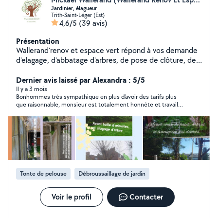
Jardinier, élagueur
Trith-Saint-Léger (Est)
4,6/5
(39 avis)
Présentation
Wallerand'renov et espace vert répond à vos demande
d'elagage, d'abbatage d'arbres, de pose de clôture, de
rénovation mais également de tout ce qui concerne le
jardin tel que la tonte de pelouse, la taille de haie,
Dernier avis laissé par Alexandra : 5/5
l'entretien d'espace fleurie etc... ( Possède tout le
Il y a 3 mois
Bonhommes très sympathique en plus d'avoir des tarifs plus
matériel nécessaire ) Entreprise situé à Trith-Saint-Léger
que raisonnable, monsieur est totalement honnête et travail
et ses alentours, à votre écoute pour vous
avant tout pour satisfaire son client :) je suis très contente du
accompagner dans vos projets de demolition, de
travail et du prix ! D'ailleurs moi qui suit dans une situation
rénovation, d'entretien de jardin, d'abattage et elagage
délicate je rappellerais monsieur pour d'autres prestations car
top. Je recommande vraiment. Discret, rapide, honnête. Merci
d'arbres... Entrez en contact avec Wallerand'renov et
à vous deux 🙏
espace vert pour discuter de vos besoins et obtenir un
devis.
Tonte de pelouse
Débroussaillage de jardin
Voir le profil
Contacter