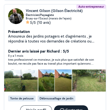
Auto-entrepreneur
Vincent Gilson (Gilson Électricité)
Électricien/Paysagiste
Bruay-sur-l'Escaut (marais de l'epaix)
5/5
(10 avis)
Présentation
Amoureux des jardins potagers et d'agréments , je
répondrai à toutes vos demandes de créations ou
d'aménagements de jardins (tonte de pelouses,taille de
haies,nivellement de terrain, création de massif ,
Dernier avis laissé par Richard : 5/5
engazonnement ,etc ...)Je suis électricien de formation ,
Il y a 1 mois
tres professionnel ce monsieur, je suis plus que satisfait de son
donc là c'est pareil , n'hésitez pas à me solliciter pour
boulot, ne recule pas face au travail plus important qu'annoncé.
installer vos spots ou vos prises , en installation
je recommande vivement, à tres vite , Richard
classique ou domotique , ainsi que vos tableaux
électriques. N'hésitez pas à me contacter si vous
souhaitez un travail abouti et soigné .
Tonte de pelouse
Débroussaillage de jardin