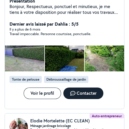
Présentation
Bonjour, Respectueux, ponctuel et minutieux, je me
tiens à votre disposition pour réaliser tous vos travaux
de nettoyage et d'entretien extérieur, ainsi que divers
petits travaux. Domaines d'intervention : Nettoyage,
Dernier avis laissé par Dahlia : 5/5
démoussage de toitures, façades, terrasses, gouttières,
Il y a plus de 6 mois
Travail impeccable. Personne courtoise, ponctuelle.
hydrofuge. Débouchage et nettoyage de canalisations.
Débroussaillage, nettoyage, bêchage de terrain en
friche, taille de haies, tonte de pelouses, petits travaux
d'élagage et d'abattage d'arbres, recépage et abattage
de haies. Petits travaux de plomberie et d'électricité.
Peintures intérieures et extérieures. Bricolage.
Tonte de pelouse
Débroussaillage de jardin
Voir le profil
Contacter
Auto-entrepreneur
Elodie Mortelette (EC CLEAN)
Ménage jardinage bricolage