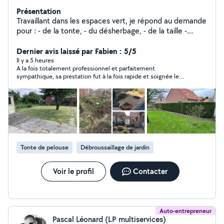
Présentation
Travaillant dans les espaces vert, je répond au demande
pour : - de la tonte, - du désherbage, - de la taille -
ramassage de feuille - création de massif - pose de
géotextile - nettoyage karcher Paiement en CESU
Dernier avis laissé par Fabien : 5/5
possible N'hésitez pas à me contacter, réponse rapide
Il y a 5 heures
A la fois totalement professionnel et parfaitement
sympathique, sa prestation fut à la fois rapide et soignée le
tout pour un prix très raisonnable. Je recommmande.
Tonte de pelouse
Débroussaillage de jardin
Voir le profil
Contacter
Auto-entrepreneur
Pascal Léonard (LP multiservices)