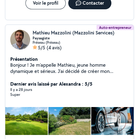
Voir le profil
Contacter
Auto-entrepreneur
Mathieu Mazzolini (Mazzolini Services)
Paysagiste
Préseau (Préseau)
5/5
(4 avis)
Présentation
Bonjour ! Je m'appelle Mathieu, jeune homme
dynamique et sérieux. J'ai décidé de créer mon
entreprise de multiservices pour vous aider au
quotidien, en allant de l'aménagement complet de votre
Dernier avis laissé par Alexandra : 5/5
jardin au nettoyage intérieur et extérieur de votre
Il y a 28 jours
Super
voiture, jusqu'à l'entretien de votre maison ainsi que le
service à la personne. À très vite ! Pourquoi me choisir ?
Sérieux et ponctuel : respect des horaires et des
engagements. À l'écoute : je prends le temps de bien
comprendre vos besoins pour offrir un service de
qualité. Mes compétences : Petits travaux de bricolage
Aide au déménagement Entretien de jardin,