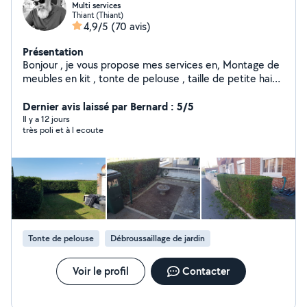
Multi services
Thiant (Thiant)
4,9/5
(70 avis)
Présentation
Bonjour , je vous propose mes services en, Montage de
meubles en kit , tonte de pelouse , taille de petite haies
, Débarras , déchetterie , petit travaux du quotidien ,
tapisserie , peinture , nettoyage de tombe , peinture
Dernier avis laissé par Bernard : 5/5
des gravures sur tombe , réparation d objets et
Il y a 12 jours
très poli et à l ecoute
restauration , nettoyage trottoir et terrasse .etc ... Et
pleins d autre services . A bientôt.
Tonte de pelouse
Débroussaillage de jardin
Voir le profil
Contacter