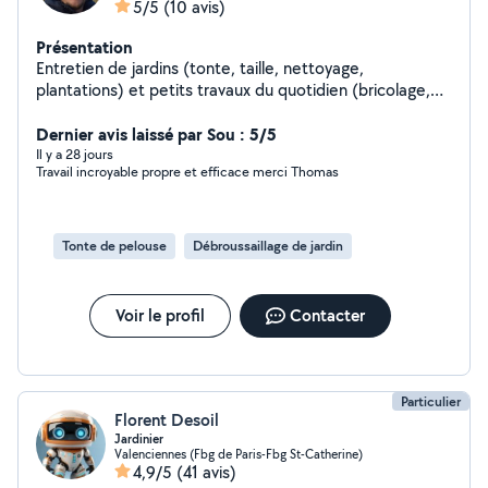
5/5
(10 avis)
Présentation
Entretien de jardins (tonte, taille, nettoyage,
plantations) et petits travaux du quotidien (bricolage,
montage, réparations). Travail soigné Rapide efficace
Votre voisin de confiance pour un service simple et
Dernier avis laissé par Sou : 5/5
efficace.
Il y a 28 jours
Travail incroyable propre et efficace merci Thomas
Tonte de pelouse
Débroussaillage de jardin
Voir le profil
Contacter
Particulier
Florent Desoil
Jardinier
Valenciennes (Fbg de Paris-Fbg St-Catherine)
4,9/5
(41 avis)