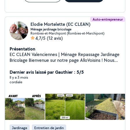
Auto-entrepreneur
Elodie Mortelette (EC CLEAN)
Ménage jardinage bricolage
Rombies-et-Marchipont (Rombies-et-Marchipont)
4,7/5
(12 avis)
Présentation
EC CLEAN Valenciennes | Ménage Repassage Jardinage
Bricolage Bienvenue sur notre page AlloVoisins ! Nous
sommes Élodie & Nicolas, auto-entrepreneurs sérieux
et passionnés, spécialisés dans les services à domicile
Dernier avis laissé par Gauthier : 5/5
près de Valenciennes. Nos prestations :
Il y a 3 mois
cordiale
ménage,jardinage , bricolage mes aussi Conciergerie &
assistance propriétaires * remise de clés * états des
lieux * suivi locataires * visites * coordination artisans *
surveillance logements * ménage * préparation Airbnb *
gestion des interventions * entretien extérieur/jardin
Nous intervenons dans le Valenciennois et communes
proches, avec des tarifs clairs, du matériel de qualité, et
toujours le sourire . Tarifs compétitifs + devis gratuit
Jardinage
Entretien de jardin
Disponibilités flexibles Réponse rapide à vos messages