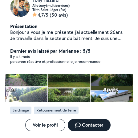
Tony Hazard
Allotony(multiservices)
Trith-Saint-Léger (Est)
4,7/5
(50 avis)
Présentation
Bonjour à vous je me présente j'ai actuellement 26ans
Je travaille dans le secteur du bâtiment. Je suis une
personne très aimable sérieuse et soigné et recherche
à mettre en œuvre mes compétences.
Dernier avis laissé par Marianne : 5/5
(Jardinage,plomberie,manutention,électricité et tout
Il y a 4 mois
personne réactive et professionnelle je recommande
autre service tant que je me sens capable de satisfaire
votre demande) Prix raisonnable,travail soigné, horaires
respecter avec petit cadeau offert à la prestation.
Hésiter pas à faire votre demande.
Jardinage
Retournement de terre
Voir le profil
Contacter