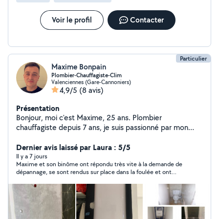
N'hésitez pas à nous contacter pour toute demande
nous sommes là pour simplifier votre quotidien !
Voir le profil
Contacter
Agrément SAP 50% de réduction d'impôt
Particulier
Maxime Bonpain
Plombier-Chauffagiste-Clim
Valenciennes (Gare-Cannoniers)
4,9/5
(8 avis)
Présentation
Bonjour, moi c'est Maxime, 25 ans. Plombier
chauffagiste depuis 7 ans, je suis passionné par mon
métier et toujours motivé pour rendre service. Sérieux,
ponctuel et soigneux, je travaille proprement et
Dernier avis laissé par Laura : 5/5
efficacement, que ce soit pour un dépannage, une
Il y a 7 jours
Maxime et son binôme ont répondu très vite à la demande de
installation ou des travaux de rénovation. Plomberie
dépannage, se sont rendus sur place dans la foulée et ont
Chauffage ️ Climatisation Petits travaux et réparations Je
rendu un diagnostic très précis immédiatement. La qualité du
suis disponible tous les jours à partir de 16h, week-ends
travail était minutieuse et professionnelle. Ils sont très
à partir de 7h et jours fériés compris. N'hésitez pas à me
sympathiques, discrets et respectueux. Nous n’hésiterons pas
à les recommander et à faire appel à leur service à nouveau si
contacter, je réponds rapidement et je me déplace
nécessaire !
dans le secteur. À bientôt !