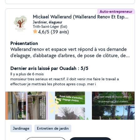
Auto-entrepreneur
Mickael Wallerand (Wallerand Renov Et Espace Vert)
Jardinier, élagueur
Trith-Saint-Léger (Est)
4,6/5
(39 avis)
Présentation
Wallerand'renov et espace vert répond à vos demande
d'elagage, d'abbatage d'arbres, de pose de clôture, de
rénovation mais également de tout ce qui concerne le
jardin tel que la tonte de pelouse, la taille de haie,
Dernier avis laissé par Ouadah : 5/5
l'entretien d'espace fleurie etc... ( Possède tout le
Il y a plus de 6 mois
monsieur tres serieux et reactif. il doit venir me faire le travail a
matériel nécessaire ) Entreprise situé à Trith-Saint-Léger
effectuer je mettrais les photos apres coup. mer i
et ses alentours, à votre écoute pour vous
accompagner dans vos projets de demolition, de
rénovation, d'entretien de jardin, d'abattage et elagage
d'arbres... Entrez en contact avec Wallerand'renov et
espace vert pour discuter de vos besoins et obtenir un
devis.
Jardinage
Entretien de jardin