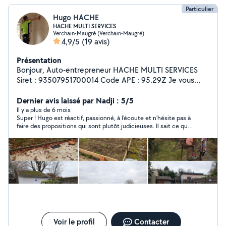
Particulier
Hugo HACHE
HACHE MULTI SERVICES
Verchain-Maugré (Verchain-Maugré)
4,9/5
(19 avis)
Présentation
Bonjour, Auto-entrepreneur HACHE MULTI SERVICES
Siret : 93507951700014 Code APE : 95.29Z Je vous
propose mes services pour : - Entretien de vos
extérieurs (tonte, taille de haie, débroussaillage,
Dernier avis laissé par Nadji : 5/5
labourage, nettoyage des gouttières, peinture, Karcher,
Il y a plus de 6 mois
Super ! Hugo est réactif, passionné, à l'écoute et n'hésite pas à
etc...). - Petits travaux d'intérieur (peinture, montage
faire des propositions qui sont plutôt judicieuses. Il sait ce qu'il
démontage de meubles, finition etc...). - Débarassage
fait, et il le fait bien !
déchets. - Nettoyage régulier ou gros nettoyage
(remise en état du logement). N'hésitez pas à me
contacter par message. Au plaisir de répondre à vos
besoins. Bien cordialement Hugo HACHE HACHE MULTI
SERVICES 06-17-95-04-04
Voir le profil
Contacter