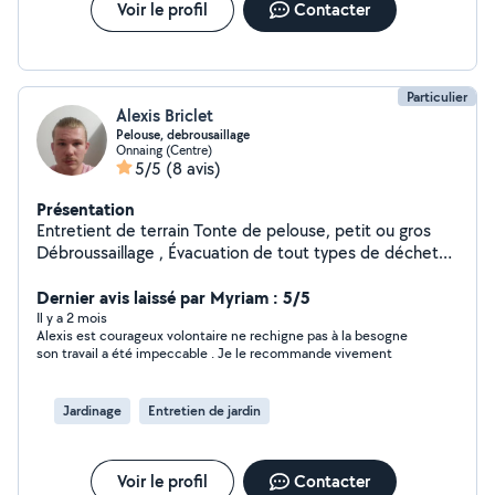
Voir le profil
Contacter
Particulier
Alexis Briclet
Pelouse, debrousaillage
Onnaing (Centre)
5/5
(8 avis)
Présentation
Entretient de terrain Tonte de pelouse, petit ou gros
Débroussaillage , Évacuation de tout types de déchets.
Déplacement pour petits ou grands trajets. Également
aide pour les courses.Nettoyage au Karcher de
Dernier avis laissé par Myriam : 5/5
terrasse, cour, allées, entré de garage....
Il y a 2 mois
Alexis est courageux volontaire ne rechigne pas à la besogne
son travail a été impeccable . Je le recommande vivement
Jardinage
Entretien de jardin
Voir le profil
Contacter