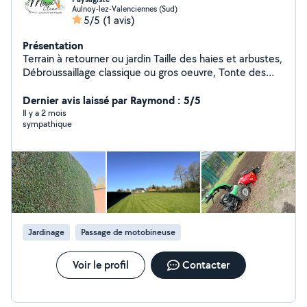
Aulnoy-lez-Valenciennes (Sud)
5/5
(1 avis)
Présentation
Terrain à retourner ou jardin Taille des haies et arbustes,
Débroussaillage classique ou gros oeuvre, Tonte des
pelouses, Abattage, suppression de souches, Création,
réalisation de gazons, Aménagement des sols, . Contrat
Dernier avis laissé par Raymond : 5/5
d'entretien possible également. Reconnu service à la
Il y a 2 mois
sympathique
personne 50% de crédits d'impôts pour travaux
éligibles. Pas le temps de vous en occuper ou vous
voulez tout simplement profiter de votre temps libre On
s'occupe de tout, votre tranquillité et votre satisfaction
sont notre priorité. À bientôt Maxi Clean
Jardinage
Passage de motobineuse
Voir le profil
Contacter