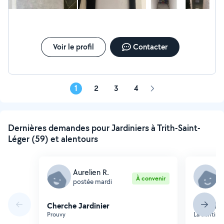
Voir le profil
Contacter
1
2
3
4
Page
suivante
Dernières demandes pour Jardiniers à Trith-Saint-
Léger (59) et alentours
Aurelien R.
J
À convenir
postée mardi
p
Cherche Jardinier
Cherche 
Prouvy
La Sentinel