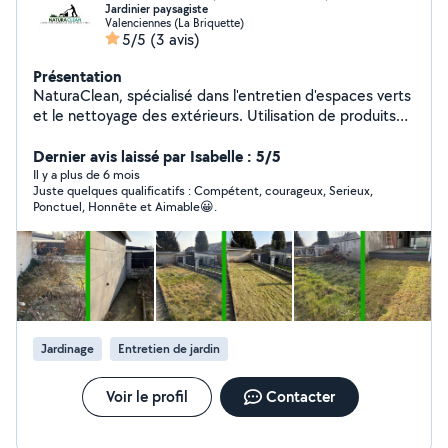
Jardinier paysagiste
Valenciennes (La Briquette)
5/5
(3 avis)
Présentation
NaturaClean, spécialisé dans l'entretien d'espaces verts
et le nettoyage des extérieurs. Utilisation de produits
certifiés BIO. Nos services: Côté jardin: -Taille de haies /
arbustes -Tonte et entretien gazon -Débroussaillage
Dernier avis laissé par Isabelle : 5/5
-Évacuation des déchets et végétaux Côté nettoyage: -
Il y a plus de 6 mois
Juste quelques qualificatifs : Compétent, courageux, Serieux,
Nettoyage terrasse -Nettoyage des aménagements
Ponctuel, Honnête et Aimable😀.
(Clôture, Portail,Pergola) -Nettoyage mobilier de jardin
(salon de jardin,chaises longue ) -Nettoyage sépultures
DEVIS GRATUIT ET SANS ENGAGEMENT ! Pour tous
renseignements n'hésitez pas à me contacter
Jardinage
Entretien de jardin
Voir le profil
Contacter