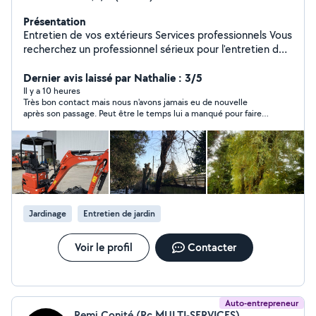
Présentation
Entretien de vos extérieurs Services professionnels Vous
recherchez un professionnel sérieux pour l'entretien de
votre jardin ou de vos espaces verts ? Je vous propose
mes services avec soin et efficacité: Tonte de pelouse
Dernier avis laissé par Nathalie : 3/5
Taille de haies Débroussaillage Petit terrassement
Il y a 10 heures
Très bon contact mais nous n'avons jamais eu de nouvelle
Évacuation des déchets verts Dessouchage Élagage
après son passage. Peut être le temps lui a manqué pour faire
Intervention rapide Travail soigné Devis gratuit. À
son devis avant de partir en vacances
bientôt pour embellir vos extérieurs !
Jardinage
Entretien de jardin
Voir le profil
Contacter
Auto-entrepreneur
Remi Conité (Rc MULTI-SERVICES)