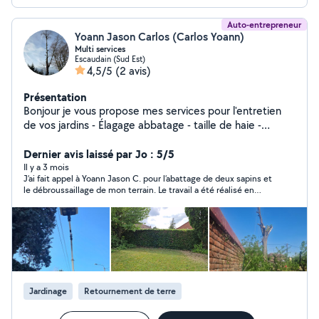
Auto-entrepreneur
Yoann Jason Carlos (Carlos Yoann)
Multi services
Escaudain (Sud Est)
4,5/5
(2 avis)
Présentation
Bonjour je vous propose mes services pour l'entretien
de vos jardins - Élagage abbatage - taille de haie -
création de pelouse en ensemencement ou en rouleau -
pose de cloture - nettoyage de toiture et des dallage
Dernier avis laissé par Jo : 5/5
prix forfaitaire et attractif n'hésitez pas à me contacter
Il y a 3 mois
J’ai fait appel à Yoann Jason C. pour l’abattage de deux sapins et
pour plus de renseignement
le débroussaillage de mon terrain. Le travail a été réalisé en
environ 2h par lui seul, avec une grande réactivité et un savoir-
faire appréciable. Les arbres ont été coupés proprement.
Jardinage
Retournement de terre