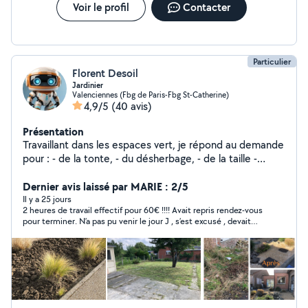
Voir le profil
Contacter
Particulier
Florent Desoil
Jardinier
Valenciennes (Fbg de Paris-Fbg St-Catherine)
4,9/5
(40 avis)
Présentation
Travaillant dans les espaces vert, je répond au demande
pour : - de la tonte, - du désherbage, - de la taille -
ramassage de feuille - création de massif - pose de
géotextile - nettoyage karcher Paiement en CESU
Dernier avis laissé par MARIE : 2/5
possible N'hésitez pas à me contacter, réponse rapide
Il y a 25 jours
2 heures de travail effectif pour 60€ !!!! Avait repris rendez-vous
pour terminer. N’a pas pu venir le jour J , s’est excusé , devait
rappeler le soir même pour déplacer reprendre rendez-vous……
J’attends toujours son appel !!!!!