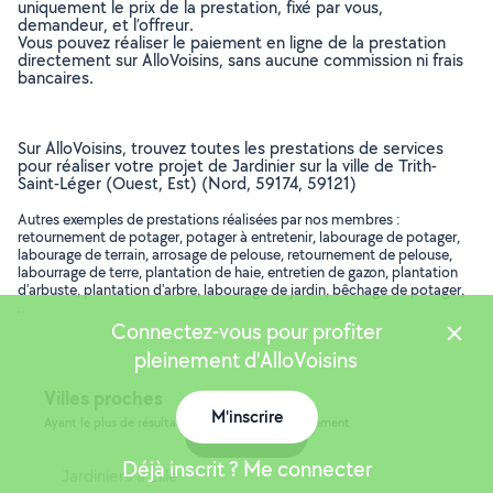
uniquement le prix de la prestation, fixé par vous,
demandeur, et l’offreur.
Vous pouvez réaliser le paiement en ligne de la prestation
directement sur AlloVoisins, sans aucune commission ni frais
bancaires.
Sur AlloVoisins, trouvez toutes les prestations de services
pour réaliser votre projet de Jardinier sur la ville de Trith-
Saint-Léger (Ouest, Est) (Nord, 59174, 59121)
Autres exemples de prestations réalisées par nos membres :
retournement de potager, potager à entretenir, labourage de potager,
labourage de terrain, arrosage de pelouse, retournement de pelouse,
labourrage de terre, plantation de haie, entretien de gazon, plantation
d'arbuste, plantation d'arbre, labourage de jardin, bêchage de potager,
..
Connectez-vous pour profiter
pleinement d'AlloVoisins
Villes proches
M'inscrire
Ayant le plus de résultats, dans le même département
Carte
Déjà inscrit ? Me connecter
Jardiniers à Lille