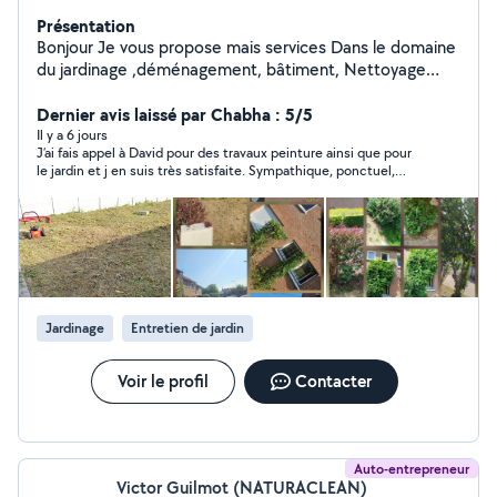
Présentation
Bonjour Je vous propose mais services Dans le domaine
du jardinage ,déménagement, bâtiment, Nettoyage
toiture Devis gratuit sans engagement N'hésitez pas à
me contacter pour plus de renseignements
Dernier avis laissé par Chabha : 5/5
Il y a 6 jours
J’ai fais appel à David pour des travaux peinture ainsi que pour
le jardin et j en suis très satisfaite. Sympathique, ponctuel,
disponible et travail très soigné je recommande
Jardinage
Entretien de jardin
Voir le profil
Contacter
Auto-entrepreneur
Victor Guilmot (NATURACLEAN)