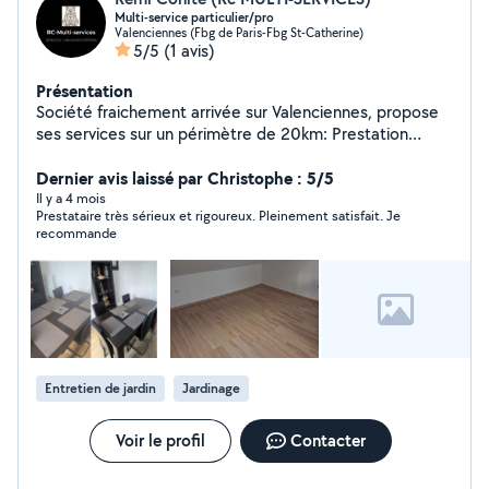
Multi-service particulier/pro
Valenciennes (Fbg de Paris-Fbg St-Catherine)
5/5
(1 avis)
Présentation
Société fraichement arrivée sur Valenciennes, propose
ses services sur un périmètre de 20km: Prestation
service à domicile: Ménage, ménage location, course,
visite de courtoisie, surveillance compagnon à poils. Tarif
Dernier avis laissé par Christophe : 5/5
sur demande Prestation nettoyage et service aux
Il y a 4 mois
Prestataire très sérieux et rigoureux. Pleinement satisfait. Je
professionnel (bureaux, cabinets, air bnb, locaux
recommande
commerciaux) Nettoyage, rénovation de Sépulture et
fleurissement Entretien espace vert et jardinage: Tonte,
désherbage, plantation Devis Gratuit
Entretien de jardin
Jardinage
Voir le profil
Contacter