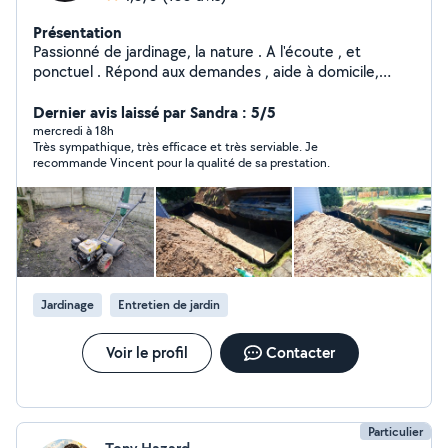
Présentation
Passionné de jardinage, la nature . A l'écoute , et
ponctuel . Répond aux demandes , aide à domicile,
travaux de jardinage, taille de haies,abattage,tonte,
débroussaillage,mis à niveau du terrain, déracinement,
Dernier avis laissé par Sandra : 5/5
enlèvement...
mercredi à 18h
Très sympathique, très efficace et très serviable. Je
recommande Vincent pour la qualité de sa prestation.
Jardinage
Entretien de jardin
Voir le profil
Contacter
Particulier