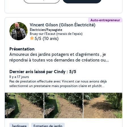
Auto-entrepreneur
Vincent Gilson (Gilson Électricité)
Électricien/Paysagiste
Bruay-sur-l'Escaut (marais de l'epaix)
5/5
(10 avis)
Présentation
Amoureux des jardins potagers et d'agréments , je
répondrai à toutes vos demandes de créations ou
d'aménagements de jardins (tonte de pelouses,taille de
haies,nivellement de terrain, création de massif ,
Dernier avis laissé par Cindy : 5/5
engazonnement ,etc ...)Je suis électricien de formation ,
Il y a 17 jours
Pas de prestation effectuée avec Vincent car nous avions déjà
donc là c'est pareil , n'hésitez pas à me solliciter pour
sélectionné un prestataire mais proposition claire et plutôt
installer vos spots ou vos prises , en installation
rapide.
classique ou domotique , ainsi que vos tableaux
électriques. N'hésitez pas à me contacter si vous
souhaitez un travail abouti et soigné .
Jardinage
Entretien de jardin