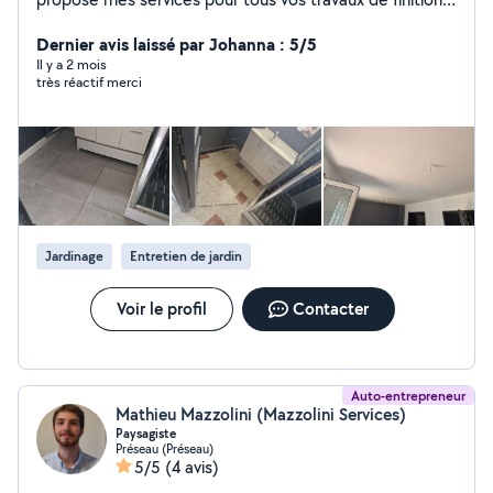
et d'aménagement:
Peinture/Enduit/placo/carrelage/parquet/pose lino
Dernier avis laissé par Johanna : 5/5
N'hésitez pas à me contacter pour discuter de votre
Il y a 2 mois
très réactif merci
projet et obtenir un devis adapté à vos besoins. À
bientôt !
Jardinage
Entretien de jardin
Voir le profil
Contacter
Auto-entrepreneur
Mathieu Mazzolini (Mazzolini Services)
Paysagiste
Préseau (Préseau)
5/5
(4 avis)