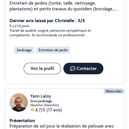
Entretien de jardins (tonte, taille, nettoyage,
plantations) et petits travaux du quotidien (bricolage,
montage, réparations). Travail soigné Rapide efficace
Votre voisin de confiance pour un service simple et
Dernier avis laissé par Christelle : 5/5
efficace.
Il y a 14 jours
Travail de qualité, soigné, personne sympathique et
compétente. Je recommande ce professionnel
Jardinage
Entretien de jardin
Voir le profil
Contacter
Particulier
Yann Laloy
Gros jardinage
Haulchin (Haulchin)
4,7/5
(17 avis)
Présentation
Préparation de sol pour la réalisation de pelouse avec