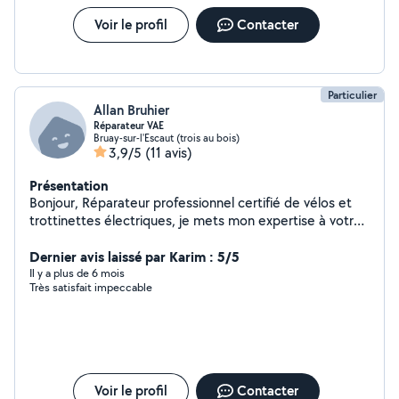
Voir le profil
Contacter
Particulier
Allan Bruhier
Réparateur VAE
Bruay-sur-l'Escaut (trois au bois)
3,9/5
(11 avis)
Présentation
Bonjour, Réparateur professionnel certifié de vélos et
trottinettes électriques, je mets mon expertise à votre
service pour l'entretien et la réparation de toutes
marques. Diagnostic électrique, crevaisons, réparation
Dernier avis laissé par Karim : 5/5
de batteries : intervention rapide et soignée. N'hésitez
Il y a plus de 6 mois
Très satisfait impeccable
pas à me contacter pour redonner vie à votre mobilité.
Cordialement
Voir le profil
Contacter