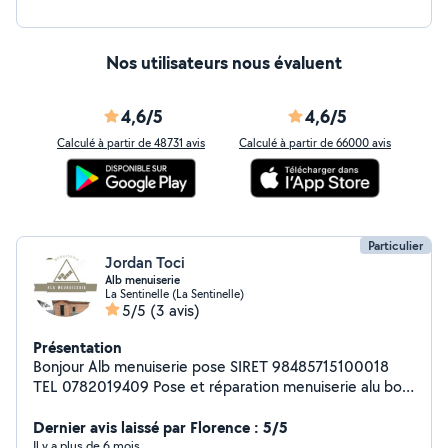
Nos utilisateurs nous évaluent
4,6/5
4,6/5
Calculé à partir de 48731 avis
Calculé à partir de 66000 avis
Particulier
Jordan Toci
Alb menuiserie
La Sentinelle (La Sentinelle)
5/5
(3 avis)
Présentation
Bonjour Alb menuiserie pose SIRET 98485715100018
TEL 0782019409 Pose et réparation menuiserie alu bois
et pvc ( porte d'entre , fenêtres , porte garage , volet
roulant , baie vitre , véranda , pergolas , 8 ans
Dernier avis laissé par Florence : 5/5
d'expérience dans le domaine .
Il y a plus de 6 mois