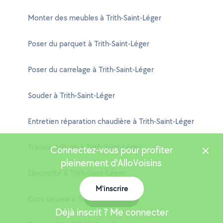
Monter des meubles à Trith-Saint-Léger
Poser du parquet à Trith-Saint-Léger
Poser du carrelage à Trith-Saint-Léger
Souder à Trith-Saint-Léger
Entretien réparation chaudière à Trith-Saint-Léger
Travaux toiture à Trith-Saint-Léger
Connectez-vous pour profiter
pleinement d'AlloVoisins
Electricité à Trith-Saint-Léger
M'inscrire
Carte
Gros oeuvre à Trith-Saint-Léger
Déjà inscrit ? Me connecter