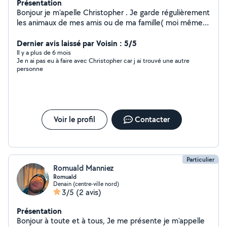
Présentation
Bonjour je m'apelle Christopher . Je garde régulièrement
les animaux de mes amis ou de ma famille( moi même
ayant 2 chien Je suis attentionnée et patient avec les
animaux et c'est un plaisiir pour moi de s occuper d eux
Dernier avis laissé par Voisin : 5/5
Il y a plus de 6 mois
Je n ai pas eu à faire avec Christopher car j ai trouvé une autre
personne
Voir le profil
Contacter
Particulier
Romuald Manniez
Romuald
Denain (centre-ville nord)
3/5
(2 avis)
Présentation
Bonjour à toute et à tous, Je me présente je m'appelle