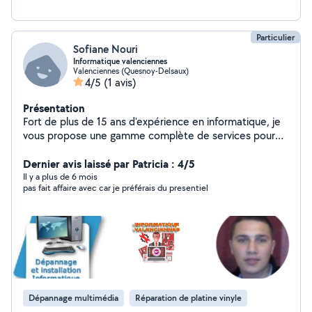
Particulier
Sofiane Nouri
Informatique valenciennes
Valenciennes (Quesnoy-Delsaux)
4/5
(1 avis)
Présentation
Fort de plus de 15 ans d'expérience en informatique, je
vous propose une gamme complète de services pour
répondre à tous vos besoins technologiques. Que ce
soit pour le dépannage informatique, des formations
Dernier avis laissé par Patricia : 4/5
personnalisées, l'installation de votre box internet, le
Il y a plus de 6 mois
pas fait affaire avec car je préférais du presentiel
montage de PC sur mesure, ou la création de sites web,
je suis à votre disposition pour vous offrir des solutions
adaptées et de qualité.
Dépannage multimédia
Réparation de platine vinyle