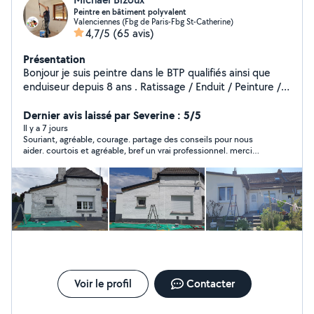
Peintre en bâtiment polyvalent
Valenciennes (Fbg de Paris-Fbg St-Catherine)
4,7/5
(65 avis)
Présentation
Bonjour je suis peintre dans le BTP qualifiés ainsi que
enduiseur depuis 8 ans . Ratissage / Enduit / Peinture /
Tapisserie / Fibre de verre / Revêtement de sol
.TRAVAIL SOIGNÉ ET PROFESSIONNEL
Dernier avis laissé par Severine : 5/5
Il y a 7 jours
Souriant, agréable, courage. partage des conseils pour nous
aider. courtois et agréable, bref un vrai professionnel. merci
beaucoup pour tout. je recommande !!!!
Voir le profil
Contacter