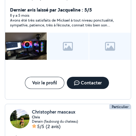
dépannage, formations, installations box, montage PC
etc...
Dernier avis laissé par Jacqueline : 5/5
Il y a 5 mois
Avons été très satisfaits de Mickael à tout niveau ponctualité,
sympathie, patience, très à l'écoute, connait très bien son
travail Nous le recommandons sans problème
Voir le profil
Contacter
Particulier
Christopher mascaux
Chris
Denain (faubourg du chateau)
5/5
(2 avis)