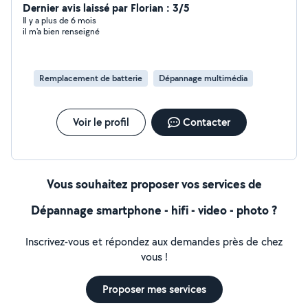
de faire pour éviter quiconque problème, sérieux
Dernier avis laissé par Florian : 3/5
ponctuel et respectueux, rénovation d'intérieur,
Il y a plus de 6 mois
il m'a bien renseigné
extérieur, gros œuvre, mécanique auto et bien plus
encore je reste a votre disposition pour vos demandes
Remplacement de batterie
Dépannage multimédia
Voir le profil
Contacter
Vous souhaitez proposer vos services de
Dépannage smartphone - hifi - video - photo ?
Inscrivez-vous et répondez aux demandes près de chez
vous !
Proposer mes services