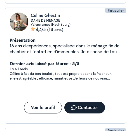
Particulier
Celine Ghestin
DAME DE MENAGE
Valenciennes (Neuf-Bourg)
4,4/5
(18 avis)
Présentation
16 ans d'expériences, spécialisée dans le ménage fin de
chantier et l'entretien d'immeubles. Je dispose de tout
le matériel. Compétitivité des prix et travail soigné.
Références sur demandes.
Dernier avis laissé par Marce : 5/5
Il y a 1 mois
Céline à fait du bon boulot , tout est propre et sent la fraicheur.
elle est agréable , efficace, minutieuse .Je ferais de nouveau
appel à ses services ,car son tarif est raisonnable ainsi que sa
ponctualité. bravo !
Voir le profil
Contacter
Particulier