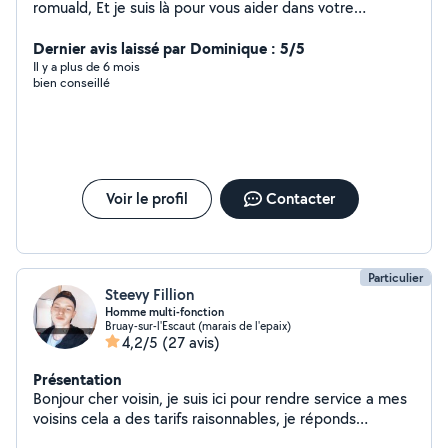
romuald, Et je suis là pour vous aider dans votre
quotidien ( nettoyage, désherbage, Démolition,
Montage, réparation ect.. ) N'hésiter pas à laissé votre
Dernier avis laissé par Dominique : 5/5
message, J'écoute toute proposition.
Il y a plus de 6 mois
bien conseillé
Voir le profil
Contacter
Particulier
Steevy Fillion
Homme multi-fonction
Bruay-sur-l'Escaut (marais de l'epaix)
4,2/5
(27 avis)
Présentation
Bonjour cher voisin, je suis ici pour rendre service a mes
voisins cela a des tarifs raisonnables, je réponds
principalement à ce que jai déjà fais ou me sens capable