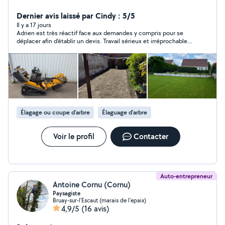
de souches. Qualifié et compétent, je saurai vous venir
en aide pour vos projets. Je dispose de beaucoup
Dernier avis laissé par Cindy : 5/5
d'outillage que je suis disposé à louer, n'hésitez pas à
Il y a 17 jours
Adrien est très réactif face aux demandes y compris pour se
demander.
déplacer afin d’établir un devis. Travail sérieux et irréprochable.
Nous ferons, de nouveau, appel à lui pour de futures
prestations. Je recommande fortement !
Élagage ou coupe d'arbre
Élaguage d'arbre
Voir le profil
Contacter
Auto-entrepreneur
Antoine Cornu (Cornu)
Paysagiste
Bruay-sur-l'Escaut (marais de l'epaix)
4,9/5
(16 avis)