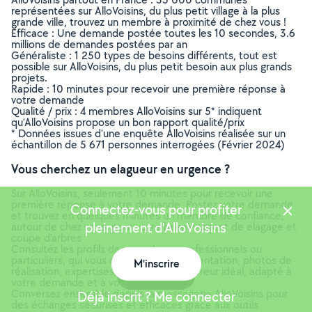
représentées sur AlloVoisins, du plus petit village à la plus
grande ville, trouvez un membre à proximité de chez vous !
Efficace : Une demande postée toutes les 10 secondes, 3.6
millions de demandes postées par an
Généraliste : 1 250 types de besoins différents, tout est
possible sur AlloVoisins, du plus petit besoin aux plus grands
projets.
Rapide : 10 minutes pour recevoir une première réponse à
votre demande
Qualité / prix : 4 membres AlloVoisins sur 5* indiquent
qu’AlloVoisins propose un bon rapport qualité/prix
* Données issues d’une enquête AlloVoisins réalisée sur un
échantillon de 5 671 personnes interrogées (Février 2024)
Vous cherchez un elagueur en urgence ?
Sur AlloVoisins, seulement 10 minutes pour recevoir une
première réponse à votre demande. Postez votre demande
Connectez-vous pour profiter
et trouvez en quelques minutes un membre de confiance,
pleinement d'AlloVoisins
autour de chez vous, pour votre besoin urgent de elagage et
coupe d'arbres
Consultez les profils des membres, professionnels ou
particuliers, qui vous ont contacté. Présentation, photos de
M'inscrire
réalisation, expertises, avis : trouvez l'offreur idéal, adapté à
Carte
votre demande et à votre budget.
Conversez ensemble depuis la messagerie AlloVoisins pour
Déjà inscrit ? Me connecter
des échanges sécurisés et efficaces grâce aux outils