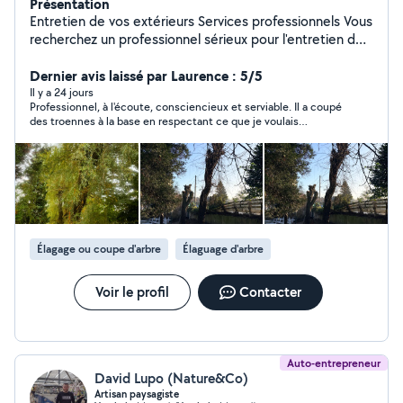
Présentation
Entretien de vos extérieurs Services professionnels Vous
recherchez un professionnel sérieux pour l'entretien de
votre jardin ou de vos espaces verts ? Je vous propose
mes services avec soin et efficacité: Tonte de pelouse
Dernier avis laissé par Laurence : 5/5
Taille de haies Débroussaillage Petit terrassement
Il y a 24 jours
Professionnel, à l'écoute, consciencieux et serviable. Il a coupé
Évacuation des déchets verts Dessouchage Élagage
des troennes à la base en respectant ce que je voulais
Intervention rapide Travail soigné Devis gratuit. À
exactement. Je referai appel à ses services. Je le recommande
bientôt pour embellir vos extérieurs !
à 100%
Élagage ou coupe d'arbre
Élaguage d'arbre
Voir le profil
Contacter
Auto-entrepreneur
David Lupo (Nature&Co)
Artisan paysagiste