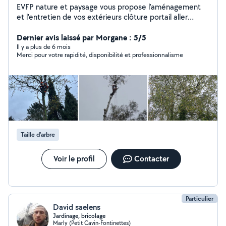
EVFP nature et paysage vous propose l'aménagement
et l'entretien de vos extérieurs clôture portail aller
terrasse.. ( revetement bois, pavé, pierre et moquette
de pierre) tonte, taille, élagage possibilité d'avoir voir le
Dernier avis laissé par Morgane : 5/5
crédit d'impôt ou l'avance immédiate
Il y a plus de 6 mois
Merci pour votre rapidité, disponibilité et professionnalisme
Taille d'arbre
Voir le profil
Contacter
Particulier
David saelens
Jardinage, bricolage
Marly (Petit Cavin-Fontinettes)