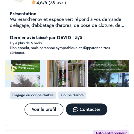
4,6/5
(39 avis)
Présentation
Wallerand'renov et espace vert répond à vos demande
d'elagage, d'abbatage d'arbres, de pose de clôture, de
rénovation mais également de tout ce qui concerne le
jardin tel que la tonte de pelouse, la taille de haie,
Dernier avis laissé par DAVID : 5/5
l'entretien d'espace fleurie etc... ( Possède tout le
Il y a plus de 6 mois
Non conclu, mais personne sympathique et d'apparence très
matériel nécessaire ) Entreprise situé à Trith-Saint-Léger
sérieuse.
et ses alentours, à votre écoute pour vous
accompagner dans vos projets de demolition, de
rénovation, d'entretien de jardin, d'abattage et elagage
d'arbres... Entrez en contact avec Wallerand'renov et
espace vert pour discuter de vos besoins et obtenir un
devis.
Élagage ou coupe d'arbre
Coupe d'arbre
Voir le profil
Contacter
Auto-entrepreneur