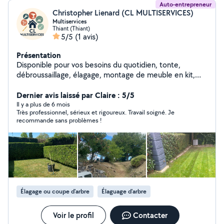
Auto-entrepreneur
Christopher Lienard (CL MULTISERVICES)
Multiservices
Thiant (Thiant)
5/5
(1 avis)
Présentation
Disponible pour vos besoins du quotidien, tonte,
débroussaillage, élagage, montage de meuble en kit,
débarras en déchetterie. Et de nombreux autres
services à la demande.
Dernier avis laissé par Claire : 5/5
Il y a plus de 6 mois
Très professionnel, sérieux et rigoureux. Travail soigné. Je
recommande sans problèmes !
Élagage ou coupe d'arbre
Élaguage d'arbre
Voir le profil
Contacter