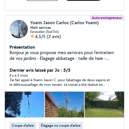
Auto-entrepreneur
Yoann Jason Carlos (Carlos Yoann)
Multi services
Escaudain (Sud Est)
4,5/5
(2 avis)
Présentation
Bonjour je vous propose mes services pour l'entretien
de vos jardins - Élagage abbatage - taille de haie -
création de pelouse en ensemencement ou en rouleau -
pose de cloture - nettoyage de toiture et des dallage
Dernier avis laissé par Jo : 5/5
prix forfaitaire et attractif n'hésitez pas à me contacter
Il y a 3 mois
J’ai fait appel à Yoann Jason C. pour l’abattage de deux sapins et
pour plus de renseignement
le débroussaillage de mon terrain. Le travail a été réalisé en
environ 2h par lui seul, avec une grande réactivité et un savoir-
faire appréciable. Les arbres ont été coupés proprement.
Coupe d'arbre
Élagage ou coupe d'arbre