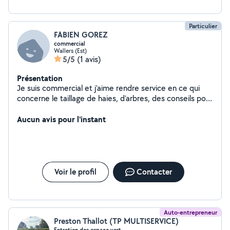
Particulier
FABIEN GOREZ
commercial
Wallers (Est)
5/5
(1 avis)
Présentation
Je suis commercial et j'aime rendre service en ce qui
concerne le taillage de haies, d'arbres, des conseils pour
le potager... Je suis bien équipé ( tronçonneuses, scies,
brouette...)
Aucun avis pour l'instant
Voir le profil
Contacter
Auto-entrepreneur
Preston Thallot (TP MULTISERVICE)