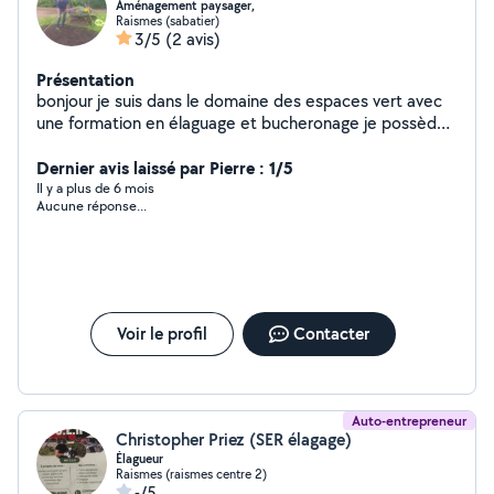
Aménagement paysager,
Raismes (sabatier)
3/5
(2 avis)
Présentation
bonjour je suis dans le domaine des espaces vert avec
une formation en élaguage et bucheronage je possède
tout le materiel thermique pour différents travaux dans
ce domaine. je fait egalement le nettoyage a la
Dernier avis laissé par Pierre : 1/5
shampoigneuse les véhicules, les canapé et matelas et
Il y a plus de 6 mois
Aucune réponse...
nettoyage de terrasses au karcher
Voir le profil
Contacter
Auto-entrepreneur
Christopher Priez (SER élagage)
Élagueur
Raismes (raismes centre 2)
-/5