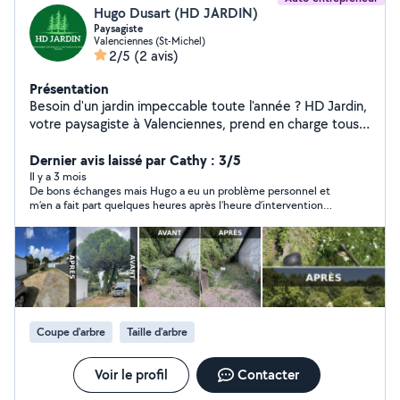
Hugo Dusart (HD JARDIN)
Paysagiste
Valenciennes (St-Michel)
2/5
(2 avis)
Présentation
Besoin d'un jardin impeccable toute l'année ? HD Jardin,
votre paysagiste à Valenciennes, prend en charge tous
vos travaux extérieurs : tonte, taille, élagage, abattage
et entretien de massifs. Travail soigné Intervention
Dernier avis laissé par Cathy : 3/5
rapide Valenciennes et alentours Confiez-nous votre
Il y a 3 mois
De bons échanges mais Hugo a eu un problème personnel et
jardin, on s'occupe du reste !
m’en a fait part quelques heures après l’heure d’intervention
prévue dommage !
Coupe d'arbre
Taille d'arbre
Voir le profil
Contacter