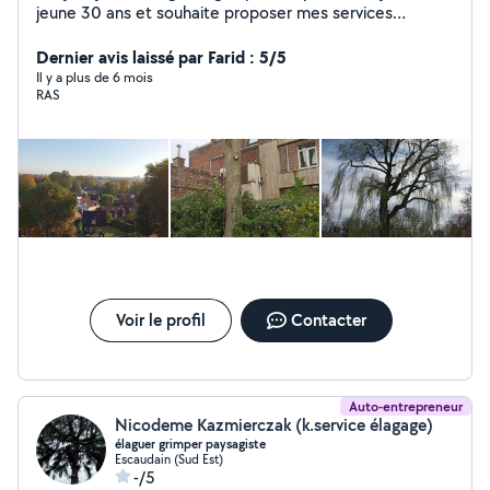
jeune 30 ans et souhaite proposer mes services
d'élagage (taille de haie )et de tonte de pelouse avec
Dernier avis laissé par Farid : 5/5
ou sans évacuation de déchets
Il y a plus de 6 mois
RAS
Voir le profil
Contacter
Auto-entrepreneur
Nicodeme Kazmierczak (k.service élagage)
élaguer grimper paysagiste
Escaudain (Sud Est)
-/5