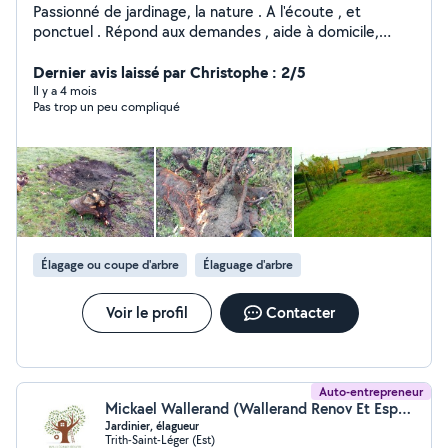
Passionné de jardinage, la nature . A l'écoute , et
ponctuel . Répond aux demandes , aide à domicile,
travaux de jardinage, taille de haies,abattage,tonte,
débroussaillage,mis à niveau du terrain, déracinement,
Dernier avis laissé par Christophe : 2/5
enlèvement...
Il y a 4 mois
Pas trop un peu compliqué
Élagage ou coupe d'arbre
Élaguage d'arbre
Voir le profil
Contacter
Auto-entrepreneur
Mickael Wallerand (Wallerand Renov Et Espace Vert)
Jardinier, élagueur
Trith-Saint-Léger (Est)