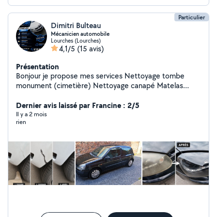
Particulier
Dimitri Bulteau
Mécanicien automobile
Lourches (Lourches)
4,1/5
(15 avis)
Présentation
Bonjour je propose mes services Nettoyage tombe
monument (cimetière) Nettoyage canapé Matelas
moquette Nettoyage voiture intérieur/extérieur
Rénovation optique (voiture) Petite mécanique
Dernier avis laissé par Francine : 2/5
automobile Quand j'ai pas de travail certain jours de
Il y a 2 mois
rien
semaine je loue mon matériel très bon tarifs