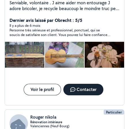
Serviable, volontaire . J aime aider mon entourage J
adore bricoler, je recycle beaucoup le moindre truc peu
me servir. J ai pas premier (prenium)donc esitez pas à
me contacté si je peu aider... Désolé à ceux qui me
Dernier avis laissé par Obrecht : 5/5
contact mais je n ai pas l abonnements donc je peux
Il y a plus de 6 mois
Personne très sérieuse et professionnel, ponctuel, qui se
pas repondre
soucis de satisfaire son client. Vous pouvez lui faire confiance
les yeux fermés. Merci pour la prestation, je ne manquerai pas
de faire appel à vous pour mes futurs projets
Voir le profil
Contacter
Particulier
Rouger nikola
Rénovation intérieure
Valenciennes (Neuf-Bourg)