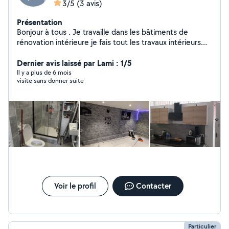
3/5
(3 avis)
Présentation
Bonjour à tous . Je travaille dans les bâtiments de
rénovation intérieure je fais tout les travaux intérieurs
début jusqu'à la finition. Placo et isolation plus les
bandes et l'enduit et peinture plus plomberie et
Dernier avis laissé par Lami : 1/5
électricité. Carrelage Sol et mur. Parquet et lino et
Il y a plus de 6 mois
visite sans donner suite
montage de meubles cuisine et salle de bain .et merci
Voir le profil
Contacter
Particulier