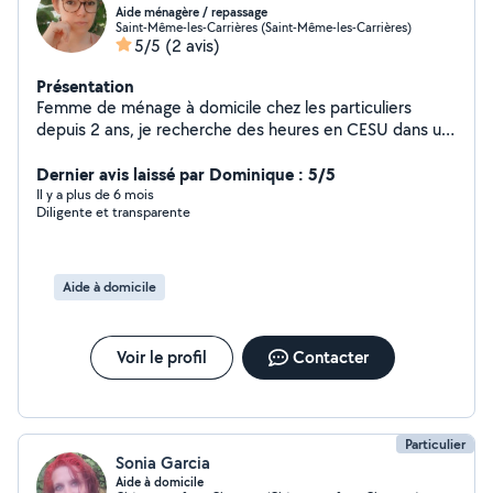
Aide ménagère / repassage
Saint-Même-les-Carrières (Saint-Même-les-Carrières)
5/5
(2 avis)
Présentation
Femme de ménage à domicile chez les particuliers
depuis 2 ans, je recherche des heures en CESU dans un
périmètre de 20km autour de Saint même les carrières
(16720). Mon taux horaire est de 15net/heure. Je suis
Dernier avis laissé par Dominique : 5/5
appliquée dans mon travail et multi tâche.
Il y a plus de 6 mois
Diligente et transparente
Aide à domicile
Voir le profil
Contacter
Particulier
Sonia Garcia
Aide à domicile