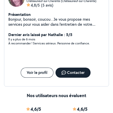
Châteauneuf-sur-Charente (Châteauneuf-sur-Charente)
4,8/5
(5 avis)
Présentation
Bonjour, bonsoir, coucou . Je vous propose mes
services pour vous aider dans l'entretien de votre
logement, repassage de votre linge. Je peux également
vous livrer vos courses.
Dernier avis laissé par Nathalie : 5/5
Il y a plus de 6 mois
À recommander ! Services sérieux. Personne de confiance.
Voir le profil
Contacter
Nos utilisateurs nous évaluent
4,6/5
4,6/5