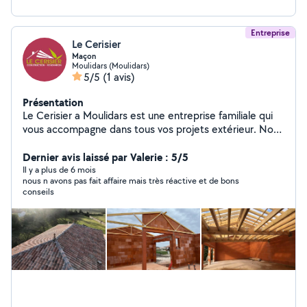
Entreprise
Le Cerisier
Maçon
Moulidars (Moulidars)
5/5
(1 avis)
Présentation
Le Cerisier a Moulidars est une entreprise familiale qui
vous accompagne dans tous vos projets extérieur. Nous
mettons tout notre savoir-faire en œuvre depuis 20 ans
au service des particuliers. N'hésitez pas à nous
Dernier avis laissé par Valerie : 5/5
contacter pour obtenir un devis gratuit, nos prestations
Il y a plus de 6 mois
nous n avons pas fait affaire mais très réactive et de bons
seront de qualité et couvert par une garantie décennale
conseils