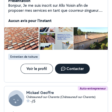
Présentation
Bonjour, Je me suis inscrit sur Allo Voisin afin de
proposer mes services en tant que couvreur-zingueur.
J'interviens pour différents types de prestations :
réparation et entretien de toiture, remplacement de
Aucun avis pour l'instant
tuiles, recherche et réparation de fuites, nettoyage et
démoussage, réparation et pose de gouttières,
réparation et remplacement de dessous de toit, ainsi
que divers travaux de maçonnerie et de peinture.
Sérieux, ponctuel et professionnel, je mets mon savoir-
faire à votre service pour des travaux soignés et
durables. N'hésitez pas à me contacter pour toute
Entretien de toiture
question ou pour obtenir un devis.
Voir le profil
Contacter
Auto-entrepreneur
Mickael Geoffre
Châteauneuf-sur-Charente (Châteauneuf-sur-Charente)
-/5