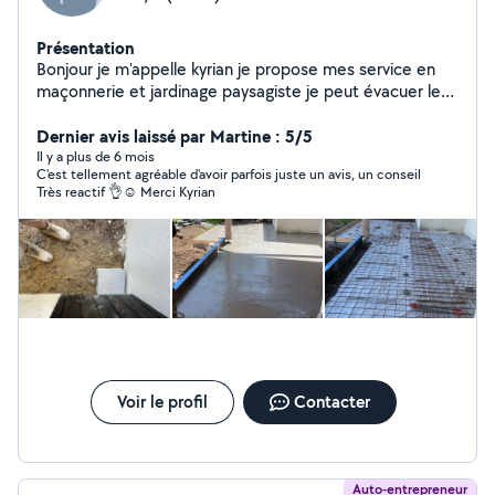
Présentation
Bonjour je m'appelle kyrian je propose mes service en
maçonnerie et jardinage paysagiste je peut évacuer les
déchet sur demande j'ai de l'expérience dans les deux
métier mais je suis assez polyvalent en autre tâche à
Dernier avis laissé par Martine : 5/5
demander merci
Il y a plus de 6 mois
C'est tellement agréable d'avoir parfois juste un avis, un conseil
Très reactif 👌☺️ Merci Kyrian
Voir le profil
Contacter
Auto-entrepreneur